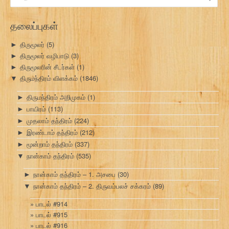
தேடு:
தலைப்புகள்
திருமூலர்
(5)
►
திருமூலர் வழிபாடு
(3)
►
திருமூலரின் சீடர்கள்
(1)
►
திருமந்திரம் விளக்கம்
(1846)
▼
திருமந்திரம் அறிமுகம்
(1)
►
பாயிரம்
(113)
►
முதலாம் தந்திரம்
(224)
►
இரண்டாம் தந்திரம்
(212)
►
மூன்றாம் தந்திரம்
(337)
►
நான்காம் தந்திரம்
(535)
▼
நான்காம் தந்திரம் – 1. அசபை
(30)
►
நான்காம் தந்திரம் – 2. திருவம்பலச் சக்கரம்
(89)
▼
பாடல் #914
பாடல் #915
பாடல் #916