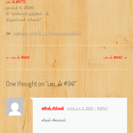
பாடல் #975
நவம்பர் 6, 2020
In "நான்காம் தந்திரம் - 2.
திருவம்பலச் சக்கரம்"
நான்காம் தந்திரம் - 2. திருவம்பலச் சக்கரம்
P
←
பாடல் #940
பாடல் #942
→
o
s
One thought on “
பாடல் #941
”
t
n
சுரேஷ் சித்தன்
அக்டோபர் 2, 2020
REPLY
a
சர்வம் சிவமயம்
v