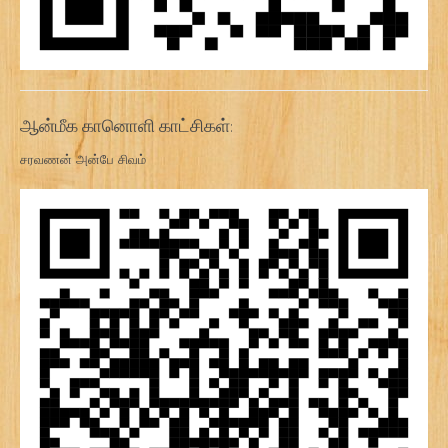
ஆன்மீக கானொளி காட்சிகள்:
சரவணன் அன்பே சிவம்