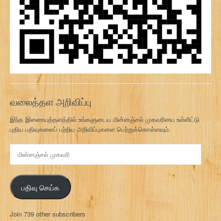
வலைத்தள அறிவிப்பு
இந்த இணையத்தளத்தில் உங்களுடைய மின்னஞ்சல் முகவரியை உள்ளிட்டு
புதிய பதிவுகளைப் பற்றிய அறிவிப்புகளை பெற்றுக்கொள்ளவும்.
மி
ன்
ன
ஞ்
பதிவு செய்க
ச
ல்
மு
Join 739 other subscribers
க