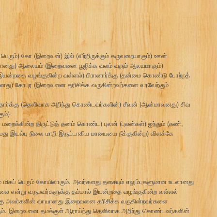
் பெரும்) கோ (இறைவன்) இல் (வீற்றிருக்கும் கருவறையாகும்) ஊன்
உடலானது) ஆலையம் (இறைவனை பூஜிக்க வலம் வரும் ஆலயமாகும்)
 இயன்றதை வழங்குகின்ற வள்ளல்) பிரானார்க்கு (தன்மை கொண்டு போற்றத்
யானது) கோபுர (இறைவனை தரிசிக்க வருகின்றவர்களை வரவேற்கும்
தார்க்கு (தெளிவாக அறிந்து கொண்டவர்களின்) சீவன் (ஆன்மாவனது) சிவ
ும்)
க்கின்ற திருட்டுத் தனம் கொண்ட) புலன் (புலன்கள்) ஐந்தும் (கண்,
(தமது இயல்பு நிலை மாறி இருட்டாகிய மாயையை நீக்குகின்ற) விளக்கே
் மிகப் பெரும் கோயிலாகும். அவர்களது தசையும் எலும்புகளுமான உடலானது
ை என்று வருபவர்களுக்கு தம்மால் இயன்றதை வழங்குகின்ற வள்ளல்
்கு அவர்களின் வாயானது இறைவனை தரிசிக்க வருகின்றவர்களை
ும். இறைவனை தமக்குள் ஆராய்ந்து தெளிவாக அறிந்து கொண்டவர்களின்