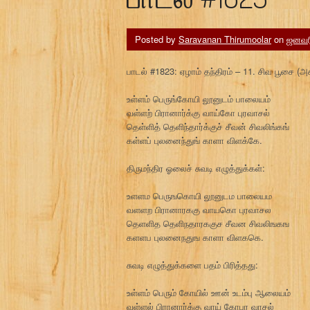
Posted by
Saravanan Thirumoolar
on
ஜனவரி
பாடல் #1823: ஏழாம் தந்திரம் – 11. சிவ பூசை (அக
உள்ளம் பெருங்கோயி லூனுடம் பாலையம்
வள்ளற் பிரானார்க்கு வாய்கோ புரவாசல்
தெள்ளித் தெளிந்தார்க்குச் சீவன் சிவலிங்கங்
கள்ளப் புலனைந்துங் காளா விளக்கே.
திருமந்திர ஓலைச் சுவடி எழுத்துக்கள்:
உளளம பெருஙகொயி லூனுடம பாலையம
வளளற பிரானாரககு வாயகொ புரவாசல
தெளளித தெளிநதாரககுச சீவன சிவலிஙகங
களளப புலனைநதுங காளா விளககெ.
சுவடி எழுத்துக்களை பதம் பிரித்தது:
உள்ளம் பெரும் கோயில் ஊன் உடம்பு ஆலையம்
வள்ளல் பிரானார்க்கு வாய் கோபுர வாசல்