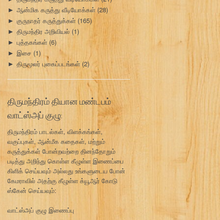
ஆன்மிக கருத்து வீடியோக்கள்
(28)
►
குருநாதர் கருத்துக்கள்
(165)
►
திருமந்திர அறிவியல்
(1)
►
புத்தகங்கள்
(6)
►
இசை
(1)
►
திருமூலர் புகைப்படங்கள்
(2)
►
திருமந்திரம் தியான மண்டபம்
வாட்ஸ்அப் குழு:
திருமந்திரம் பாடல்கள், விளக்கங்கள்,
வகுப்புகள், ஆன்மீக கதைகள், மற்றும்
கருத்துக்கள் போன்றவற்றை தினந்தோறும்
படித்து அறிந்து கொள்ள கீழுள்ள இணைப்பை
கிளிக் செய்யவும் அல்லது உங்களுடைய போன்
கேமராவில் அதற்கு கீழுள்ள க்யூஆர் கோடு
ஸ்கேன் செய்யவும்:
வாட்ஸ்அப் குழு இணைப்பு