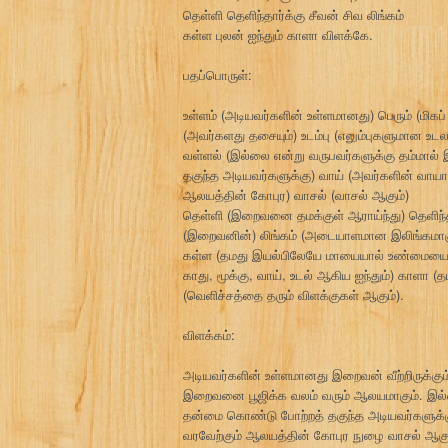
தெள்ளி தெளிந்தார்க்கு சீவன் சிவ லிங்கம்
கள்ள புலன் ஐந்தும் காளா விளக்கே.
பதப்பொருள்:
உள்ளம் (அடியவர்களின் உள்ளமானது) பெரும் (மிகப
(அவர்களது தசையும்) உடம்பு (எலும்புகளுமான 
வள்ளல் (இல்லை என்று வருபவர்களுக்கு தம்மால்
தகுந்த அடியவர்களுக்கு) வாய் (அவர்களின் வா
ஆலயத்தின் கோபுர) வாசல் (வாசல் ஆகும்)
தெள்ளி (இறைவனை தமக்குள் ஆராய்ந்து) தெளிந்
(இறைவனின்) லிங்கம் (அடையாளமான இலிங்கமாக
கள்ள (தமது இயல்பிலேயே மாயையால் உண்மையை மறை
காது, மூக்கு, வாய், உடல் ஆகிய ஐந்தும்) காளா 
(வெளிச்சத்தை தரும் விளக்குகள் ஆகும்).
விளக்கம்:
அடியவர்களின் உள்ளமானது இறைவன் வீற்றிருக்கும
இறைவனை பூஜிக்க வலம் வரும் ஆலயமாகும். இல்ல
தன்மை கொண்டு போற்றத் தகுந்த அடியவர்களுக
வரவேற்கும் ஆலயத்தின் கோபுர நுழை வாசல் ஆக