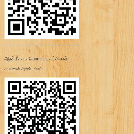
ஆன்மீக கானொளி காட்சிகள்:
சரவணன் அன்பே சிவம்