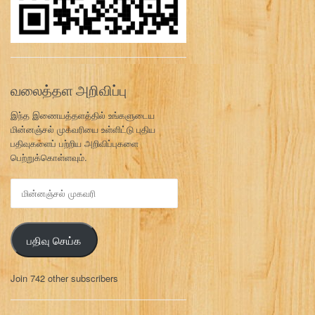
வலைத்தள அறிவிப்பு
இந்த இணையத்தளத்தில் உங்களுடைய
மின்னஞ்சல் முகவரியை உள்ளிட்டு புதிய
பதிவுகளைப் பற்றிய அறிவிப்புகளை
பெற்றுக்கொள்ளவும்.
மி
ன்
ன
ஞ்
பதிவு செய்க
ச
ல்
மு
Join 742 other subscribers
க
வ
ரி