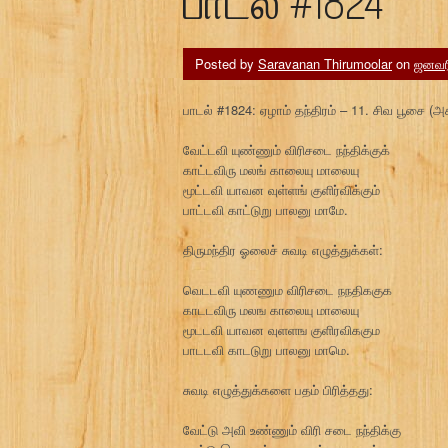
பாடல் #1824
Posted by
Saravanan Thirumoolar
on
ஜனவரி
பாடல் #1824: ஏழாம் தந்திரம் – 11. சிவ பூசை (அக
வேட்டவி யுண்ணும் விரிசடை நந்திக்குக்
காட்டவிரு மலங் காலையு மாலையு
மூட்டவி யாவன வுள்ளங் குளிர்விக்கும்
பாட்டவி காட்டுறு பாலனு மாமே.
திருமந்திர ஓலைச் சுவடி எழுத்துக்கள்:
வெடடவி யுணணும விரிசடை நநதிககுக
காடடவிரு மலங காலையு மாலையு
மூடடவி யாவன வுளளங குளிரவிககும
பாடடவி காடடுறு பாலனு மாமெ.
சுவடி எழுத்துக்களை பதம் பிரித்தது:
வேட்டு அவி உண்ணும் விரி சடை நந்திக்கு