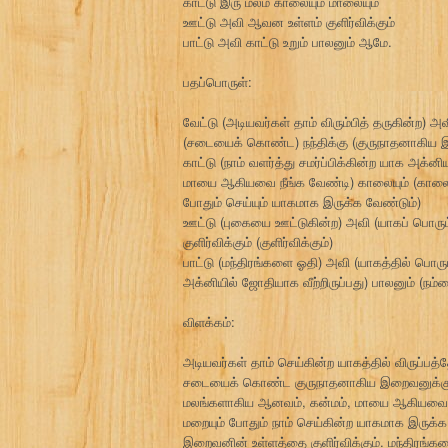
காட்டு இரு மலம் காலையும் மாலையும்
ஊட்டு அவி ஆவன உள்ளம் குளிர்விக்கும்
பாட்டு அவி காட்டு உறும் பாலனும் ஆமே.
பதப்பொருள்:
வேட்டு (அடியவர்கள் தாம் விரும்பித் தருகின்ற) 
(சடையைக் கொண்ட) நந்திக்கு (குருநாதனாகிய 
காட்டு (நாம் வளர்த்து சமர்ப்பிக்கின்ற யாக அக்
மாயை ஆகியவை நீங்க வேண்டி) காலையும் (காலையி
போதும் செய்யும் யாகமாக இருக்க வேண்டும்)
ஊட்டு (புகையை ஊட்டுகின்ற) அவி (யாகப் பொரு
குளிர்விக்கும் (குளிர்விக்கும்)
பாட்டு (மந்திரங்களை ஓதி) அவி (யாகத்தில் பொரு
அக்னியில் ஜோதியாக வீற்றிருப்பது) பாலனும் (
விளக்கம்:
அடியவர்கள் தாம் செய்கின்ற யாகத்தில் விருப்பத
சடையைக் கொண்ட குருநாதனாகிய இறைவனுக்கு நாம்
மலங்களாகிய ஆனவம், கன்மம், மாயை ஆகியவை நீ
மறையும் போதும் நாம் செய்கின்ற யாகமாக இருக்
இறைவனின் உள்ளத்தை குளிர்விக்கும். மந்திரங்