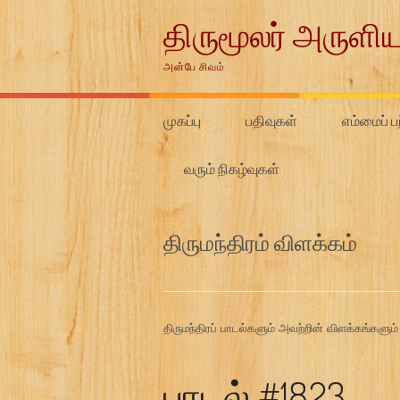
Skip
திருமூலர் அருளிய
to
content
அன்பே சிவம்
முகப்பு
பதிவுகள்
எம்மைப் பற
வரும் நிகழ்வுகள்
திருமந்திரம் விளக்கம்
திருமந்திரப் பாடல்களும் அவற்றின் விளக்கங்களும்
பாடல் #1823