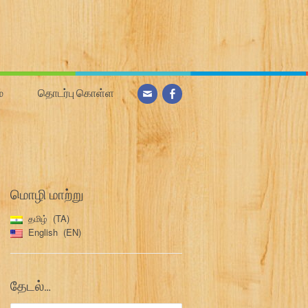
்
தொடர்பு கொள்ள
மொழி மாற்று
தமிழ்
TA
English
EN
தேடல்…