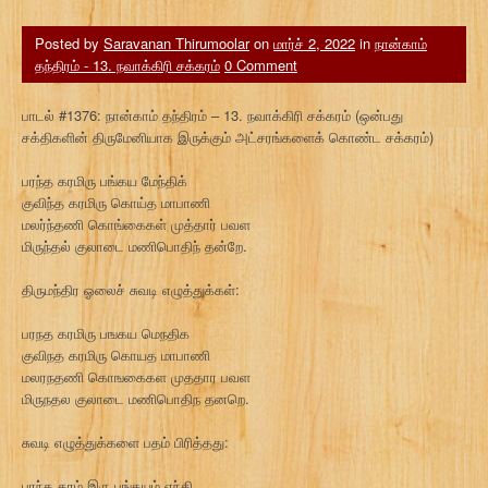
Posted by
Saravanan Thirumoolar
on
மார்ச் 2, 2022
in
நான்காம்
தந்திரம் - 13. நவாக்கிரி சக்கரம்
0 Comment
பாடல் #1376: நான்காம் தந்திரம் – 13. நவாக்கிரி சக்கரம் (ஒன்பது
சக்திகளின் திருமேனியாக இருக்கும் அட்சரங்களைக் கொண்ட சக்கரம்)
பரந்த கரமிரு பங்கய மேந்திக்
குவிந்த கரமிரு கொய்த மாபாணி
மலர்ந்தணி கொங்கைகள் முத்தார் பவள
மிருந்தல் குலாடை மணிபொதிந் தன்றே.
திருமந்திர ஓலைச் சுவடி எழுத்துக்கள்:
பரநத கரமிரு பஙகய மெநதிக
குவிநத கரமிரு கொயத மாபாணி
மலரநதணி கொஙகைகள முததார பவள
மிருநதல குலாடை மணிபொதிந தனறெ.
சுவடி எழுத்துக்களை பதம் பிரித்தது:
பரந்த கரம் இரு பங்கயம் ஏந்தி