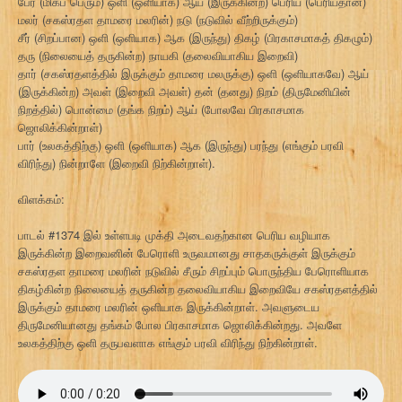
பேர் (மிகப் பெரும்) ஒளி (ஒளியாக) ஆய (இருக்கின்ற) பெரிய (பெரியதான)
மலர் (சகஸ்ரதள தாமரை மலரின்) நடு (நடுவில் வீற்றிருக்கும்)
சீர் (சிறப்பான) ஒளி (ஒளியாக) ஆக (இருந்து) திகழ் (பிரகாசமாகத் திகழும்)
தரு (நிலையைத் தருகின்ற) நாயகி (தலைவியாகிய இறைவி)
தார் (சகஸ்ரதளத்தில் இருக்கும் தாமரை மலருக்கு) ஒளி (ஒளியாகவே) ஆய்
(இருக்கின்ற) அவள் (இறைவி அவள்) தன் (தனது) நிறம் (திருமேனியின்
நிறத்தில்) பொன்மை (தங்க நிறம்) ஆய் (போலவே பிரகாசமாக
ஜொலிக்கின்றாள்)
பார் (உலகத்திற்கு) ஒளி (ஒளியாக) ஆக (இருந்து) பரந்து (எங்கும் பரவி
விரிந்து) நின்றாளே (இறைவி நிற்கின்றாள்).
விளக்கம்:
பாடல் #1374 இல் உள்ளபடி முக்தி அடைவதற்கான பெரிய வழியாக
இருக்கின்ற இறைவனின் பேரொளி உருவமானது சாதகருக்குள் இருக்கும்
சகஸ்ரதள தாமரை மலரின் நடுவில் சீரும் சிறப்பும் பொருந்திய பேரொளியாக
திகழ்கின்ற நிலையைத் தருகின்ற தலைவியாகிய இறைவியே சகஸ்ரதளத்தில்
இருக்கும் தாமரை மலரின் ஒளியாக இருக்கின்றாள். அவளுடைய
திருமேனியானது தங்கம் போல பிரகாசமாக ஜொலிக்கின்றது. அவளே
உலகத்திற்கு ஒளி தருபவளாக எங்கும் பரவி விரிந்து நிற்கின்றாள்.