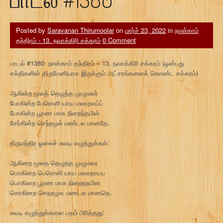
Posted by
Saravanan Thirumoolar
on
மார்ச் 23, 2022
in
நான்காம்
தந்திரம் - 13. நவாக்கிரி சக்கரம்
0 Comment
பாடல் #1380: நான்காம் தந்திரம் – 13. நவாக்கிரி சக்கரம் (ஒன்பது
சக்திகளின் திருமேனியாக இருக்கும் அட்சரங்களைக் கொண்ட சக்கரம்)
ஆகின்ற மூலத் தெழுந்த முழுமலர்
போகின்ற பேரொளி யாய மலரதாய்ப்
போகின்ற பூரண மாக நிறைந்தபின்
சேர்கின்ற செந்தழல் மண்டல மானதே.
திருமந்திர ஓலைச் சுவடி எழுத்துக்கள்:
ஆகினற மூலத தெழுநத முழுமலர
பொகினற பெரொளி யாய மலரதாயப
பொகினற பூரண மாக நிறைநதபின
செரகினற செநதழல மணடல மானதெ.
சுவடி எழுத்துக்களை பதம் பிரித்தது: