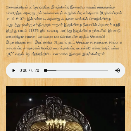
அனைத்திலும் பரந்து விரிந்து இருக்கின்ற இறைவியானவள் சாதகருக்கு
உள்ளிருந்து அவரது மும்மலங்களையும் அறுக்கின்ற சக்தியாக இருக்கின்றாள்.
பாடல் #1371 இல் உள்ளபடி அவளது அருளை வாங்கிக் கொடுக்கின்ற
அறுபத்து நான்கு சக்திகளும் சாதகர் இருக்கின்ற நிலையில் அவரைச் சுற்றி
இருந்து பாடல் #1376 இல் உள்ளபடி மலர்ந்து இருக்கின்ற தங்களின் இரண்டு
கைகளிலும் தாமரை மலர்களை பல விதங்களில் ஏந்திக் கொண்டு
இருக்கின்றார்கள். இவர்களின் அருளால் தாம் செய்யும் சாதகத்தை சிறப்பாக
செய்கின்ற சாதகர்கள் போற்றி வணங்குகின்ற நவாக்கிரி சக்கரத்தில் உள்ள
‘ஶ்ரீம்’ எனும் பீஜ மந்திரத்தின் பலனாகவே இறைவி இருக்கின்றாள்.