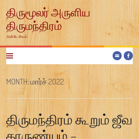
Skip
திருமூலர் அருளிய
to
content
திருமந்திரம்
அன்பே சிவம்
MONTH:
மார்ச் 2022
திருமந்திரம் கூறும் ஜீவ
காருண்யம் –