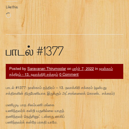
Like this:
Loading…
பாடல் #1377
Posted by
Saravanan Thirumoolar
on
மார்ச் 7, 2022
in
நான்காம்
தந்திரம் - 13. நவாக்கிரி சக்கரம்
0 Comment
பாடல் #1377: நான்காம் தந்திரம் – 13. நவாக்கிரி சக்கரம் (ஒன்பது
சக்திகளின் திருமேனியாக இருக்கும் அட்சரங்களைக் கொண்ட சக்கரம்)
மணிமுடி பாத சிலம்பணி மங்கை
யணிந்தவர்க் கன்றி யருளில்லை யாகுந்
தணிந்தவர் நெஞ்சினுட் டன்னரு ளாகிப்
பணிந்தவர்க் கன்றே பரகதி யாமே.