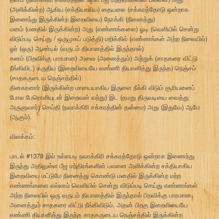
(அளிக்கின்ற) ஆகிய (சக்தியாகிய) தையலை (சக்கரத்தோடு ஒன்றாக
இணைந்து இருக்கின்ற இறைவியை) நோக்கி (நினைத்து)
மனம் (மனதில் இருக்கின்ற) அது (எண்ணங்களை) ஓடி (வெளியில் சென்று
விடும்படி செய்து / ஒருமுகப் படுத்தி) மறிக்கில் (எண்ணங்கள் அற்ற நிலையில்)
ஓர் (ஒரு) ஆண்டில் (வருடம் தியானத்தில் இருந்தால்)
கனம் (பிறவிக்கு பாரமான) அவை (அனைத்தும்) அற்றுக் (சாதகரை விட்டு
நீங்கிவிட) கருதிய (இறைவியையே எண்ணி தியானித்து இருந்த) நெஞ்சம்
(சாதகருடைய நெஞ்சத்தில்)
தினகரனார் (இருக்கின்ற மாயையாகிய இருளை நீக்கி விடும் சூரியனைப்
போல பேரொளியுடன் இறைவன் வந்து) இட (தமது திருவடியை வைத்து
அருளுவார்) செய்தி (நவாக்கிரி சக்கரத்தின் தன்மை) அது (இதுவே) ஆமே
(ஆகும்).
விளக்கம்:
பாடல் #1378 இல் உள்ளபடி நவாக்கிரி சக்கரத்தோடு ஒன்றாக இணைந்து
இருந்து அதிலுள்ள பீஜ மந்திரங்களின் பலனை அளிக்கின்ற சக்தியாகிய
இறைவியை மட்டுமே நினைத்து கொண்டு மனதில் இருக்கின்ற மற்ற
எண்ணங்களை எல்லாம் வெளியில் சென்று விடும்படி செய்து எண்ணங்கள்
அற்ற நிலையில் ஒரு வருடம் தியானத்தில் இருந்தால் பிறவிக்கு பாரமான
அனைத்தும் சாதகரை விட்டு நீங்கிவிடும். அதன் பிறகு இறைவியையே
எண்ணி தியானித்து இருந்த சாதகருடைய நெஞ்சத்தில் இருக்கின்ற