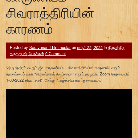
சிவராத்திரியின்
காரணம்
Posted by
Saravanan Thirumoolar
on
மார்ச் 22, 2022
in
திருமந்திர
கருத்து வீடியோக்கள்
0 Comment
“திருமந்திரம் கூறும் ஜீவ காருண்யம் – சிவராத்திரியின் காரணம்” எனும்
தலைப்பைப் பற்றி “திருமந்திரத் திண்ணை” எனும் குழுவில் Zoom நேரலையில்
1-03-2022 சிவராத்திரி அன்று நிகழ்த்திய கலந்துரையாடல்.