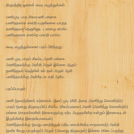
திருமந்திர ஓலைச் சுவடி எழுத்துக்கள்:
மணிமுடி பாத சிலமபணி மஙகை
யணிநதவரக கனறி யருளிலலை யாகுந
தணிநதவர நெஞசினுட டனனரு ளாகிப
பணிநதவரக கனறெ பரகதி யாமெ.
சுவடி எழுத்துக்களை பதம் பிரித்தது:
மணி முடி பாதம் சிலம்பு அணி மங்கை
அணிந்தவர்க்கு அன்றி அருள் இல்லை ஆகும்
தணிந்தவர் நெஞ்சின் உள் தன் அருள் ஆகி
பணிந்தவர்க்கு அன்றே பர கதி ஆமே.
பதப்பொருள்:
மணி (நவரத்தினக் கற்களால் ஆன) முடி (கிரீடத்தை அணிந்து கொண்டும்)
பாதம் (தனது திருவடியில்) சிலம்பு (சிலம்புகளை) அணி (அணிந்து கொண்டும்)
மங்கை (சாதகர்களின் நிலைகளுக்கு ஏற்ப அருளுகின்ற என்றும் இளமையுடன்
இருக்கின்ற இறைவியானவள்)
அணிந்தவர்க்கு (தமது மனதிற்குள் பதிய வைக்கின்ற சாதகரைத்) அன்றி
(தவிர வேறு யாருக்கும்) அருள் (அவளது திருவருள்) இல்லை (கிடைப்பதற்கு