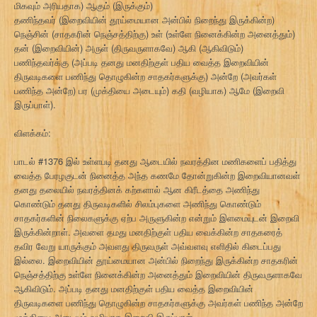
மிகவும் அரியதாக) ஆகும் (இருக்கும்)
தணிந்தவர் (இறைவியின் தூய்மையான அன்பில் நிறைந்து இருக்கின்ற)
நெஞ்சின் (சாதகரின் நெஞ்சத்திற்கு) உள் (உள்ளே நினைக்கின்ற அனைத்தும்)
தன் (இறைவியின்) அருள் (திருவருளாகவே) ஆகி (ஆகிவிடும்)
பணிந்தவர்க்கு (அப்படி தனது மனதிற்குள் பதிய வைத்த இறைவியின்
திருவடிகளை பணிந்து தொழுகின்ற சாதகர்களுக்கு) அன்றே (அவர்கள்
பணிந்த அன்றே) பர (முக்தியை அடையும்) கதி (வழியாக) ஆமே (இறைவி
இருப்பாள்).
விளக்கம்:
பாடல் #1376 இல் உள்ளபடி தனது ஆடையில் நவரத்தின மணிகளைப் பதித்து
வைத்த பேரழகுடன் நினைத்த அந்த கணமே தோன்றுகின்ற இறைவியானவள்
தனது தலையில் நவரத்தினக் கற்களால் ஆன கிரீடத்தை அணிந்து
கொண்டும் தனது திருவடிகளில் சிலம்புகளை அணிந்து கொண்டும்
சாதகர்களின் நிலைகளுக்கு ஏற்ப அருளுகின்ற என்றும் இளமையுடன் இறைவி
இருக்கின்றாள். அவளை தமது மனதிற்குள் பதிய வைக்கின்ற சாதகரைத்
தவிர வேறு யாருக்கும் அவளது திருவருள் அவ்வளவு எளிதில் கிடைப்பது
இல்லை. இறைவியின் தூய்மையான அன்பில் நிறைந்து இருக்கின்ற சாதகரின்
நெஞ்சத்திற்கு உள்ளே நினைக்கின்ற அனைத்தும் இறைவியின் திருவருளாகவே
ஆகிவிடும். அப்படி தனது மனதிற்குள் பதிய வைத்த இறைவியின்
திருவடிகளை பணிந்து தொழுகின்ற சாதகர்களுக்கு அவர்கள் பணிந்த அன்றே
முக்தியை அடையும் வழியாக இறைவி இருப்பாள்.