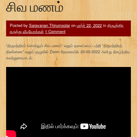
சிவ மணம்
Posted by
Saravanan Thirumoolar
on
மார்ச் 22, 2022
in
திருமந்திர
கருத்து வீடியோக்கள்
1 Comment
“திருமந்திரம் சொல்லும் சிவ மணம்” எனும் தலைப்பைப் பற்றி “திருமந்திரத்
திண்ணை” எனும் குழுவில் Zoom நேரலையில் 20-03-2022 அன்று நிகழ்த்திய
கலந்துரையாடல்.