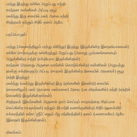
பரந்து இருந்து உள்ளே அறுப்பது சத்தி
கரந்தன கன்னிகள் அப்படி சூழ
மலர்ந்து இரு கையில் மலர் அவை ஏந்தி
சிறந்தவர் ஏத்தும் சிறீம் தனம் ஆமே.
பதப்பொருள்:
பரந்து (அனைத்திலும் பரந்து விரிந்து) இருந்து (இருக்கின்ற இறைவியானவள்)
உள்ளே (சாதகருக்கு உள்ளிருந்து) அறுப்பது (அவரது மும்மலங்களையும்
அறுக்கின்ற) சத்தி (சக்தியாக இருக்கின்றாள்)
கரந்தன (அவளது அருளை வாங்கிக் கொடுக்கின்ற) கன்னிகள் (அறுபத்து
நான்கு சக்திகளும்) அப்படி (சாதகர் இருக்கின்ற நிலையில் அவரைச்) சூழ
(சுற்றி இருந்து)
மலர்ந்து (மலர்ந்து இருக்கின்ற) இரு (தங்களின் இரண்டு) கையில்
(கைகளிலும்) மலர் (தாமரை மலர்களை) அவை (பல விதங்களில்) ஏந்தி (ஏந்திக்
கொண்டு இருக்கின்றார்கள்)
சிறந்தவர் (இவர்களின் அருளால் தாம் செய்யும் சாதகத்தை சிறப்பாக
செய்கின்ற சாதகர்கள்) ஏத்தும் (போற்றி வணங்குகின்ற) சிறீம் (நவாக்கிரி
சக்கரத்தில் உள்ள ‘ஶ்ரீம்’ எனும் பீஜ மந்திரத்தின்) தனம் (பலனாகவே) ஆமே
(இறைவி இருக்கின்றாள்).
விளக்கம்: