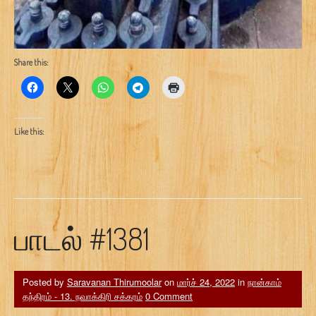
Share this:
Like this:
பாடல் #1381
Posted by
Saravanan Thirumoolar
on
மார்ச் 24, 2022
in
நான்காம்
தந்திரம் - 13. நவாக்கிரி சக்கரம்
0 Comment