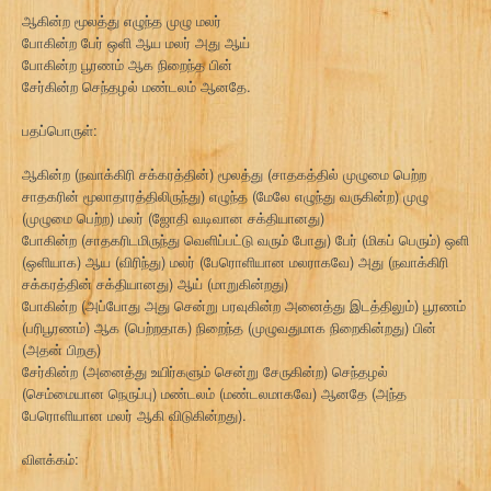
ஆகின்ற மூலத்து எழுந்த முழு மலர்
போகின்ற பேர் ஒளி ஆய மலர் அது ஆய்
போகின்ற பூரணம் ஆக நிறைந்த பின்
சேர்கின்ற செந்தழல் மண்டலம் ஆனதே.
பதப்பொருள்:
ஆகின்ற (நவாக்கிரி சக்கரத்தின்) மூலத்து (சாதகத்தில் முழுமை பெற்ற
சாதகரின் மூலாதாரத்திலிருந்து) எழுந்த (மேலே எழுந்து வருகின்ற) முழு
(முழுமை பெற்ற) மலர் (ஜோதி வடிவான சக்தியானது)
போகின்ற (சாதகரிடமிருந்து வெளிப்பட்டு வரும் போது) பேர் (மிகப் பெரும்) ஒளி
(ஒளியாக) ஆய (விரிந்து) மலர் (பேரொளியான மலராகவே) அது (நவாக்கிரி
சக்கரத்தின் சக்தியானது) ஆய் (மாறுகின்றது)
போகின்ற (அப்போது அது சென்று பரவுகின்ற அனைத்து இடத்திலும்) பூரணம்
(பரிபூரணம்) ஆக (பெற்றதாக) நிறைந்த (முழுவதுமாக நிறைகின்றது) பின்
(அதன் பிறகு)
சேர்கின்ற (அனைத்து உயிர்களும் சென்று சேருகின்ற) செந்தழல்
(செம்மையான நெருப்பு) மண்டலம் (மண்டலமாகவே) ஆனதே (அந்த
பேரொளியான மலர் ஆகி விடுகின்றது).
விளக்கம்: