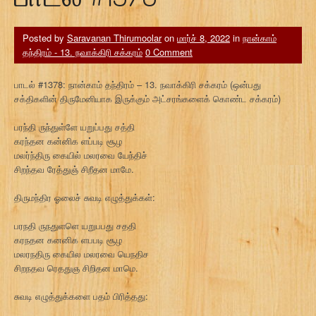
Posted by
Saravanan Thirumoolar
on
மார்ச் 8, 2022
in
நான்காம்
தந்திரம் - 13. நவாக்கிரி சக்கரம்
0 Comment
பாடல் #1378: நான்காம் தந்திரம் – 13. நவாக்கிரி சக்கரம் (ஒன்பது
சக்திகளின் திருமேனியாக இருக்கும் அட்சரங்களைக் கொண்ட சக்கரம்)
பரந்தி ருந்துள்ளே யறுப்பது சத்தி
கரந்தன கன்னிக ளப்படி சூழ
மலர்ந்திரு கையில் மலரவை யேந்திச்
சிறந்தவ ரேத்துஞ் சிறீதன மாமே.
திருமந்திர ஓலைச் சுவடி எழுத்துக்கள்:
பரநதி ருநதுளளெ யறுபபது சததி
கரநதன கனனிக ளபபடி சூழ
மலரநதிரு கையில மலரவை யெநதிச
சிறநதவ ரெததுஞ சிறிதன மாமெ.
சுவடி எழுத்துக்களை பதம் பிரித்தது: