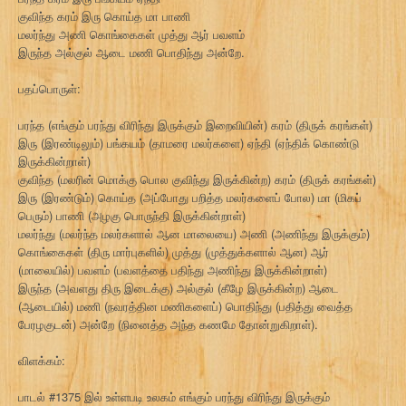
குவிந்த கரம் இரு கொய்த மா பாணி
மலர்ந்து அணி கொங்கைகள் முத்து ஆர் பவளம்
இருந்த அல்குல் ஆடை மணி பொதிந்து அன்றே.
பதப்பொருள்:
பரந்த (எங்கும் பரந்து விரிந்து இருக்கும் இறைவியின்) கரம் (திருக் கரங்கள்)
இரு (இரண்டிலும்) பங்கயம் (தாமரை மலர்களை) ஏந்தி (ஏந்திக் கொண்டு
இருக்கின்றாள்)
குவிந்த (மலரின் மொக்கு பொல குவிந்து இருக்கின்ற) கரம் (திருக் கரங்கள்)
இரு (இரண்டும்) கொய்த (அப்போது பறித்த மலர்களைப் போல) மா (மிகப்
பெரும்) பாணி (அழகு பொருந்தி இருக்கின்றாள்)
மலர்ந்து (மலர்ந்த மலர்களால் ஆன மாலையை) அணி (அணிந்து இருக்கும்)
கொங்கைகள் (திரு மார்புகளில்) முத்து (முத்துக்களால் ஆன) ஆர்
(மாலையில்) பவளம் (பவளத்தை பதிந்து அணிந்து இருக்கின்றாள்)
இருந்த (அவளது திரு இடைக்கு) அல்குல் (கீழே இருக்கின்ற) ஆடை
(ஆடையில்) மணி (நவரத்தின மணிகளைப்) பொதிந்து (பதித்து வைத்த
பேரழகுடன்) அன்றே (நினைத்த அந்த கணமே தோன்றுகிறாள்).
விளக்கம்:
பாடல் #1375 இல் உள்ளபடி உலகம் எங்கும் பரந்து விரிந்து இருக்கும்