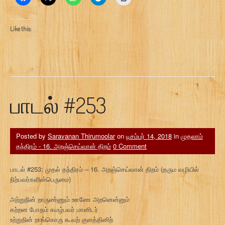
Like this:
பாடல் #253
Posted by
Saravanan Thirumoolar
on
டிசம்பர் 14, 2018
in
முதலாம்
தந்திரம் - 16. அறஞ்செய்வான் திறம்
0 Comment
பாடல் #253: முதல் தந்திரம் – 16. அறஞ்செய்வான் திறம் (தரும வழியில்
நிற்பவர்களின்பெருமை)
அற்றுநின் றாருண்ணும் ஊணே அறனென்னும்
கற்றன போதம் கமழ்பவர் மானிடர்
உற்றுநின் றாங்கொரு கூவற் குளத்தினிற்