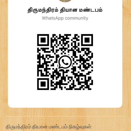
திருமந்திரம் தியான மண்டபம் நிகழ்வுகள்: