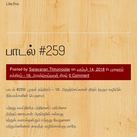
Like this:
பாடல் #259
Posted by
Saravanan Thirumoolar
on
டிசம்பர் 14, 2018
in
முதலாம்
தந்திரம் - 16. அறஞ்செய்வான் திறம்
0 Comment
பாடல் #259: முதல் தந்திரம் – 16. அறஞ்செய்வான் திறம் (தரும வழியில்
நிற்பவர்களின் பெருமை)
பற்றது வாய்நின்ற பற்றினைப் பார்மிசை
அற்றம் உரையான் அறநெறிக் கல்லது
உற்றுங் களால்ஒன்றும் ஈந்தது வேதுணை
மற்றுஅண்ணல் வைத்த வழிகொள்ளு மாறே.