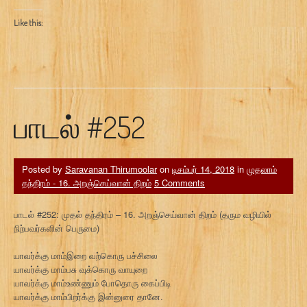
Like this:
பாடல் #252
Posted by
Saravanan Thirumoolar
on
டிசம்பர் 14, 2018
in
முதலாம்
தந்திரம் - 16. அறஞ்செய்வான் திறம்
5 Comments
பாடல் #252: முதல் தந்திரம் – 16. அறஞ்செய்வான் திறம் (தரும வழியில்
நிற்பவர்களின் பெருமை)
யாவர்க்கு மாம்இறை வற்கொரு பச்சிலை
யாவர்க்கு மாம்பசு வுக்கொரு வாயுறை
யாவர்க்கு மாம்உண்ணும் போதொரு கைப்பிடி
யாவர்க்கு மாம்பிறர்க்கு இன்னுரை தானே.