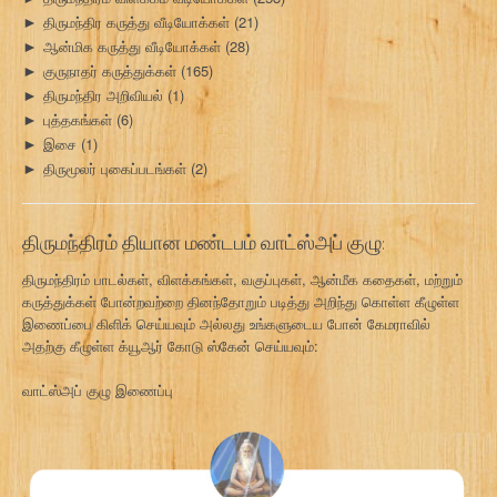
திருமந்திர கருத்து வீடியோக்கள்
(21)
►
ஆன்மிக கருத்து வீடியோக்கள்
(28)
►
குருநாதர் கருத்துக்கள்
(165)
►
திருமந்திர அறிவியல்
(1)
►
புத்தகங்கள்
(6)
►
இசை
(1)
►
திருமூலர் புகைப்படங்கள்
(2)
►
திருமந்திரம் தியான மண்டபம் வாட்ஸ்அப் குழு:
திருமந்திரம் பாடல்கள், விளக்கங்கள், வகுப்புகள், ஆன்மீக கதைகள், மற்றும்
கருத்துக்கள் போன்றவற்றை தினந்தோறும் படித்து அறிந்து கொள்ள கீழுள்ள
இணைப்பை கிளிக் செய்யவும் அல்லது உங்களுடைய போன் கேமராவில்
அதற்கு கீழுள்ள க்யூஆர் கோடு ஸ்கேன் செய்யவும்:
வாட்ஸ்அப் குழு இணைப்பு