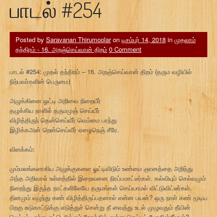
பாடல் #254
Posted by
Saravanan Thirumoolar
on
டிசம்பர் 14, 2018
in
முதலாம்
தந்திரம் - 16. அறஞ்செய்வான் திறம்
0 Comment
பாடல் #254: முதல் தந்திரம் – 16. அறஞ்செய்வான் திறம் (தரும வழியில்
நிற்பவர்களின் பெருமை)
அழுக்கினை ஓட்டி அறிவை நிறையீர்
தழுக்கிய நாளில் தருமமுஞ் செய்யீர்
விழித்திருந் தென்செய்வீர் வெம்மை பரந்து
இழிக்கஅன் றென்செய்வீர் ஏழைநெஞ் சீரே.
விளக்கம்:
மும்மலங்களாகிய அழுக்குகளை ஓட்டிவிடும் உண்மை ஞானத்தை அறிந்து
அந்த அறிவால் உள்ளத்தில் இறைவனை நிரப்பமாட்டீர்கள். கல்வியும் செல்வமும்
நிறைந்து இருந்த நாட்களிலேயே தருமங்கள் செய்யாமல் விட்டுவிட்டீர்கள்.
தினமும் எழுந்து கண் விழித்திருப்பதனால் என்ன பயன்? ஒரு நாள் கண் மூடிய
பிறகு சுடுகாட்டுக்கு எடுத்துச் சென்று தீ வைத்து உடல் முழுவதும் தீயின்
வெப்பம் பரந்து சுட்டெரிக்கும் நேரத்தில் என்ன செய்யப் போகின்றீர்கள்?