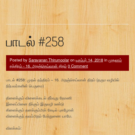
பாடல் #258
Posted by
Saravanan Thirumoolar
on
டிசம்பர் 14, 2018
in
முதலாம்
தந்திரம் - 16. அறஞ்செய்வான் திறம்
0 Comment
பாடல் #258: முதல் தந்திரம் – 16. அறஞ்செய்வான் திறம் (தரும வழியில்
நிற்பவர்களின் பெருமை)
திளைக்கும் வினைக்கடல் தீர்வுறு தோணி
இளைப்பினை நீக்கும் இருவழி உண்டு
கிளைக்கும் தனக்கும்அக் கேடில் புகழோன்
விளைக்குந் தவம்அறம் மேற்றுணை யாமே.
விளக்கம்: