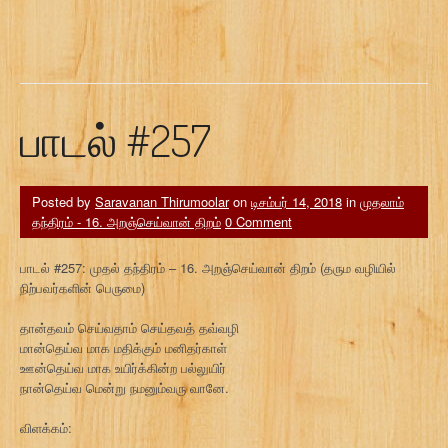
பாடல் #257
Posted by
Saravanan Thirumoolar
on
டிசம்பர் 14, 2018
in
முதலாம்
தந்திரம் - 16. அறஞ்செய்வான் திறம்
0 Comment
பாடல் #257: முதல் தந்திரம் – 16. அறஞ்செய்வான் திறம் (தரும வழியில்
நிற்பவர்களின் பெருமை)
தான்தவம் செய்வதாம் செய்தவத் தவ்வழி
மான்தெய்வ மாக மதிக்கும் மனிதர்காள்
ஊன்தெய்வ மாக உயிர்க்கின்ற பல்லுயிர்
நான்தெய்வ மென்று நமனும்வரு வானே.
விளக்கம்: