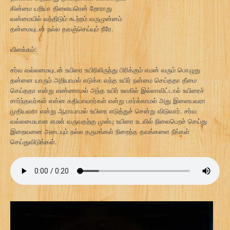
கின்மை யறியா திளையரென் றோராது
வன்மையில் வந்திடும் கூற்றம் வருமுன்னம்
தன்மையுடன் நல்ல தவஞ்செய்யும் நீரே.
விளக்கம்:
சர்வ வல்லமையுடன் உயிரை உயிரிலிருந்து பிரிக்கும் எமன் வரும் பொழுது
தன்னை யாரும் அறியாமல் எடுக்க வந்த உயிர் நன்மை செய்ததா தீமை
செய்ததா என்று எண்ணாமல் அந்த உயிர் உலகில் இல்லாவிட்டால் உயிரைச்
சார்ந்தவர்கள் என்ன கதியாவார்கள் என்று பார்க்காமல் அது இளையவரா
முதியவரா என்று ஆராயாமல் உயிரை எடுத்துச் சென்று விடுவார். சர்வ
வல்லமையான எமன் வருவதற்கு முன்பு உயிரை உடலில் நிலைபெறச் செய்து
இறைவனை அடையும் நல்ல தருமங்கள் நிறைந்த தவங்களை நீங்கள்
செய்துவிடுங்கள்.