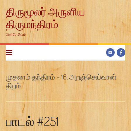
Skip
திருமூலர் அருளிய
to
content
திருமந்திரம்
அன்பே சிவம்
முதலாம் தந்திரம் – 16. அறஞ்செய்வான்
திறம்
பாடல் #251