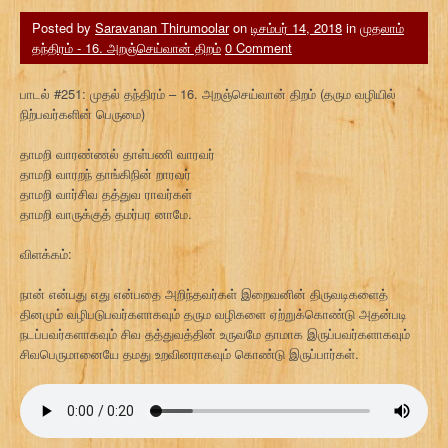
Posted by
Saravanan Thirumoolar
on
டிசம்பர் 14, 2018
in
முதலாம்
தந்திரம் - 16. அறஞ்செய்வான் திறம்
0 Comment
பாடல் #251: முதல் தந்திரம் – 16. அறஞ்செய்வான் திறம் (தரும வழியில்
நிற்பவர்களின் பெருமை)
தாமறி வாரண்ணல் தாள்பணி வாரவர்
தாமறி வாரறந் தாங்கிநின் றாரவர்
தாமறி வார்சிவ தத்துவ ராவர்கள்
தாமறி வாருக்குத் தமர்பர னாமே.
விளக்கம்:
நான் என்பது எது என்பதை அறிந்தவர்கள் இறைவனின் திருவடிகளைத்
தினமும் வழிபடுபவர்களாகவும் தரும வழிகளை ஏற்றுக்கொண்டு அதன்படி
நடப்பவர்களாகவும் சிவ தத்துவத்தின் உருவமே தாமாக இருப்பவர்களாகவும்
சிவபெருமானையே தமது உறவினராகவும் கொண்டு இருப்பார்கள்.