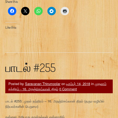
Share this:
Like this:
பாடல் #255
Posted by
Saravanan Thirumoolar
on
டிசம்பர் 14, 2018
in
முதலாம்
தந்திரம் - 16. அறஞ்செய்வான் திறம்
0 Comment
பாடல் #255: முதல் தந்திரம் – 16. அறஞ்செய்வான் திறம் (தரும வழியில்
நிற்பவர்களின் பெருமை)
தன்னை அறியாது தான்நல்லன் என்னாதிங்