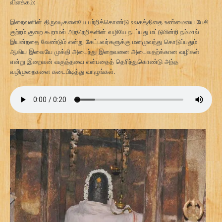
விளக்கம்:
இறைவனின் திருவடிகளையே பற்றிக்கொண்டு உலகத்திதை உண்மையை பேசி
குற்றம் குறை கூறாமல் அறநெறிகளின் வழியே நடப்பது மட்டுமின்றி நம்மால்
இயன்றதை வேண்டும் என்று கேட்பவர்களுக்கு மனமுவந்து கொடுப்பதும்
ஆகிய இவையே முக்தி அடைந்து இறைவனை அடைவதற்க்கான வழிகள்
என்று இறைவன் வகுத்தவை என்பதைத் தெரிந்துகொண்டு அந்த
வழிமுறைகளை கடைபிடித்து வாழுங்கள்.