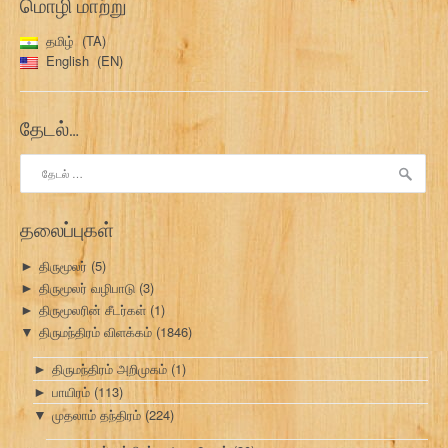
மொழி மாற்று
தமிழ்
TA
English
EN
தேடல்…
இதற்காகத்
தேடு:
தலைப்புகள்
திருமூலர்
(5)
►
திருமூலர் வழிபாடு
(3)
►
திருமூலரின் சீடர்கள்
(1)
►
திருமந்திரம் விளக்கம்
(1846)
▼
திருமந்திரம் அறிமுகம்
(1)
►
பாயிரம்
(113)
►
முதலாம் தந்திரம்
(224)
▼