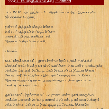
தந்திரம் - 16. அறஞ்செய்வான் திறம்
0 Comment
பாடல் #256: முதல் தந்திரம் – 16. அறஞ்செய்வான் திறம் (தரும வழியில்
நிற்பவர்களின் பெருமை)
துறந்தான் வழிமுதல் சுற்றமும் இல்லை
இறந்தான் வழிமுதல் இன்பமும் இல்லை
மறந்தான் வழிமுதல் வந்திலன் ஈசன்
அறந்தான் அறியும் அளவறி யாரே.
விளக்கம்:
உலகப் பற்றுக்களை விட்ட ஞானியர்கள் செல்லும் வழியில் அவர்களின்
சுற்றத்தார் உறவினர் என்று யாரும் இருப்பதில்லை. அறம் அறிந்த ஞானிகளுக்கு
அறத்தின் அளவுகள் தெரியாது. அறம் செய்யாமல் வாழ்ந்தவன் இறந்து
செல்லும் வழியில் எந்தவொரு இன்பமும் அவனுக்கு கிடைப்பதில்லை.
அறத்தை மறந்து வாழ்ந்தவன் இறந்து செல்லும் வழியில் துணையாக
சிவபெருமான் வரமாட்டான்.
குறிப்பு: உலகப் பற்றுக்களை விட்டு அறத்தை அறிந்த ஞானியர்களுக்கே
அறத்தின் அளவுகள் தெரியாது என்றால் அறம் என்பது எவ்வளவு பெரியது?
அந்த அறத்தை அறிந்து வாழ்நாள் முழுவதும் செய்தால் இறைவனே