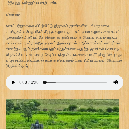
பற்றிவந்து உண்ணும் பயனறி யாரே.
விளக்கம்:
உலகப் பற்றுக்களை விட்டுவிட்டு இருக்கும் ஞானிகளின் பசியாற உணவு
வழங்குதல் என்பது மிகச் சிறந்த தருமமாகும். இப்படி பல தருமங்களை கல்வி
முறைகளில் ஆசிரியர் போதிக்கக் கற்றுக்கொண்டு ஆனால் தானம் ஏதுவும்
செய்யாமல் தமக்கு அறிவு ஞானம் இருப்பதாகக் கூறிக்கொள்ளும் மனிதர்கள்
கிணத்தடியிலும் குளக்கரையிலும் பற்றுக்களை அறுத்த ஞானிகள் பசியோடு
இருக்கின்றார்களா என்று தேடிப்பார்த்து அவர்களைத் தம் வீட்டிற்கு அழைத்து
வந்து சாப்பிட வைப்பதால் தமக்கு கிடைக்கும் மிகப் பெரிய பயனை அறியாமல்
இருக்கின்றனர்.