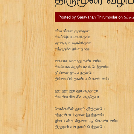
Posted by
Saravanan Thirumoolar
on
பிப்ரவ
சர்வமங்கள குருதேவா
சிவப்பிரியா மகாதேவா
ஞானரூபா அருள்தேவா
சத்குருவே நமோநமஹ
கைலாச வாசமது கண்டனயே
சிவலோக அருள்யாவும் பெற்றனயே
நட்பினை நாடி வந்தனயே
தில்லையில் தாண்டவம் கண்டனயே
ஹர ஹர ஹர ஹர குருநாதா
சிவ சிவ சிவ சிவ குருதேவா
கோக்களின் துயரம் தீர்த்தனயே
சுந்தரன் உடல்தனை இழந்தனயே
இடையன் உடல்தனை ஆட்கொண்டனயே
திருமூலர் என நாமம் பெற்றனயே