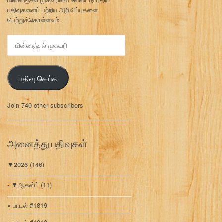
பதிவுகளைப் பற்றிய அறிவிப்புகளை
பெற்றுக்கொள்ளவும்.
மி
ன்
ன
ஞ்
பதிவு செய்க
ச
ல்
மு
Join 740 other subscribers
க
வ
ரி
அனைத்து பதிவுகள்
▼
2026
(146)
▼
ஆகஸ்ட்
(11)
பாடல் #1819
பாடல் #1818