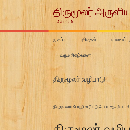
Skip
திருமூலர் அருளிய
to
content
அன்பே சிவம்
முகப்பு
பதிவுகள்
எம்மைப் பற
வரும் நிகழ்வுகள்
திருமூலர் வழிபாடு
திருமூலரைப் போற்றி வழிபாடு செய்ய உதவும் பாடல
திருமூலர் வழிப