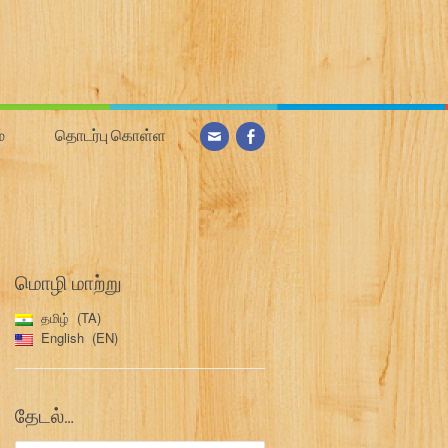
்
தொடர்பு கொள்ள
மொழி மாற்று
தமிழ்
TA
English
EN
தேடல்…