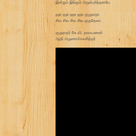
இன்றும் இங்கும் அருள்புரிந்தனயே
ஹர ஹர ஹர ஹர குருநாதா
சிவ சிவ சிவ சிவ குருதேவா.
குருநாதர் கே.வி. நாராயணன்
ஆதி அருணாச்சலசித்தர்