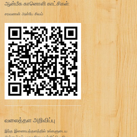
ஆன்மீக கானொளி காட்சிகள்:
சரவணன் அன்பே சிவம்
வலைத்தள அறிவிப்பு
இந்த இணையத்தளத்தில் உங்களுடைய
மின்னஞ்சல் முகவரியை உள்ளிட்டு புதிய