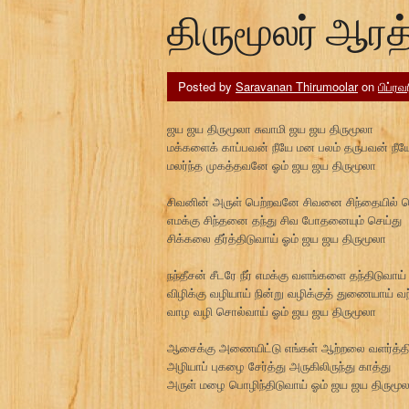
திருமூலர் ஆரத
Posted by
Saravanan Thirumoolar
on
பிப்ரவ
ஜய ஜய திருமூலா சுவாமி ஜய ஜய திருமூலா
மக்களைக் காப்பவன் நீயே மன பலம் தருபவன் நீய
மலர்ந்த முகத்தவனே ஓம் ஜய ஜய திருமூலா
சிவனின் அருள் பெற்றவனே சிவனை சிந்தையில
எமக்கு சிந்தனை தந்து சிவ போதனையும் செய்து
சிக்கலை தீர்த்திடுவாய் ஓம் ஜய ஜய திருமூலா
நந்தீசன் சீடரே நீர் எமக்கு வளங்களை தந்திடுவாய்
விழிக்கு வழியாய் நின்று வழிக்குத் துணையாய் வந
வாழ வழி சொல்வாய் ஓம் ஜய ஜய திருமூலா
ஆசைக்கு அணையிட்டு எங்கள் ஆற்றலை வளர்த்தி
அழியாப் புகழை சேர்த்து அருகிலிருந்து காத்து
அருள் மழை பொழிந்திடுவாய் ஓம் ஜய ஜய திருமூ