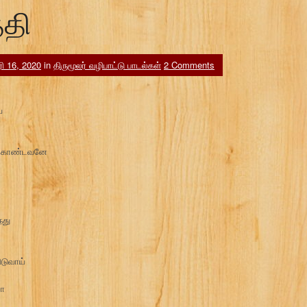
்தி
ரி 16, 2020
in
திருமூலர் வழிபாட்டு பாடல்கள்
2 Comments
ே
் கொண்டவனே
்து
டுவாய்
லா