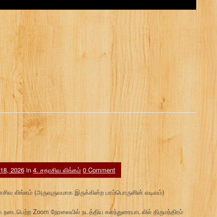
 18, 2026
in
4. சதாசிவ லிங்கம்
0 Comment
சதாசிவ லிங்கம் (அருவுருவமாக இருக்கின்ற பரம்பொருளின் வடிவம்)
நடைபெற்ற Zoom நேரலையில் நடத்திய கலந்துரையாடலில் திருமந்திரம்