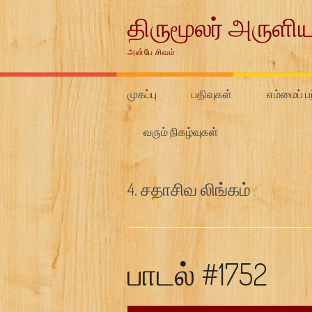
Skip
திருமூலர் அருளிய
to
content
அன்பே சிவம்
முகப்பு
பதிவுகள்
எம்மைப் பற
வரும் நிகழ்வுகள்
4. சதாசிவ லிங்கம்
பாடல் #1752