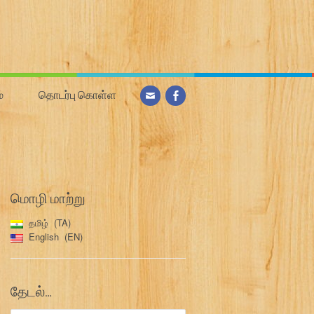
்
தொடர்பு கொள்ள
மொழி மாற்று
தமிழ்
TA
English
EN
தேடல்…