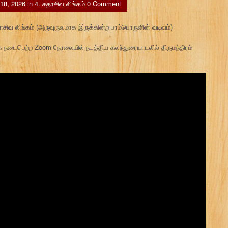
 18, 2026
in
4. சதாசிவ லிங்கம்
0 Comment
சதாசிவ லிங்கம் (அருவுருவமாக இருக்கின்ற பரம்பொருளின் வடிவம்)
நடைபெற்ற Zoom நேரலையில் நடத்திய கலந்துரையாடலில் திருமந்திரம்