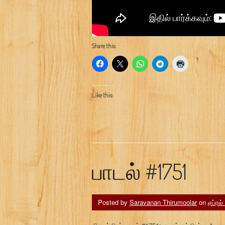
Share this:
Like this:
பாடல் #1751
Posted by
Saravanan Thirumoolar
on
ஏப்ரல்