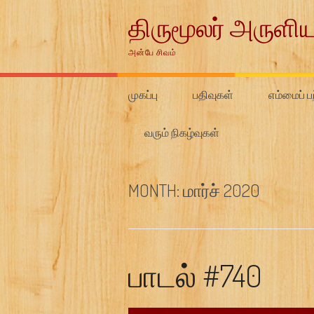
Skip
திருமூலர் அருளிய
to
content
அன்பே சிவம்
முகப்பு
பதிவுகள்
எம்மைப் பற
வரும் நிகழ்வுகள்
MONTH:
மார்ச் 2020
பாடல் #740