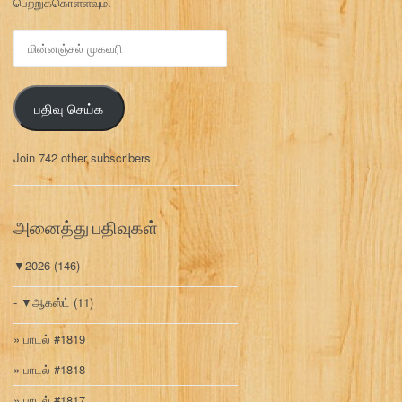
பெற்றுக்கொள்ளவும்.
மி
ன்
ன
ஞ்
பதிவு செய்க
ச
ல்
மு
Join 742 other subscribers
க
வ
ரி
அனைத்து பதிவுகள்
▼
2026
(146)
▼
ஆகஸ்ட்
(11)
பாடல் #1819
பாடல் #1818
பாடல் #1817