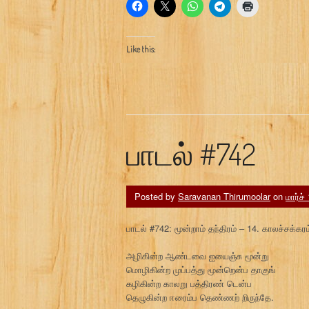
Like this:
பாடல் #742
Posted by
Saravanan Thirumoolar
on
மார்ச்
பாடல் #742: மூன்றாம் தந்திரம் – 14. காலச்சக்கரம்
அழிகின்ற ஆண்டவை ஐயைஞ்சு மூன்று
மொழிகின்ற முப்பத்து மூன்றென்ப தாகுங்
கழிகின்ற காலறு பத்திரண் டென்ப
தெழுகின்ற ஈரைம்ப தெண்ணற் றிருந்தே.