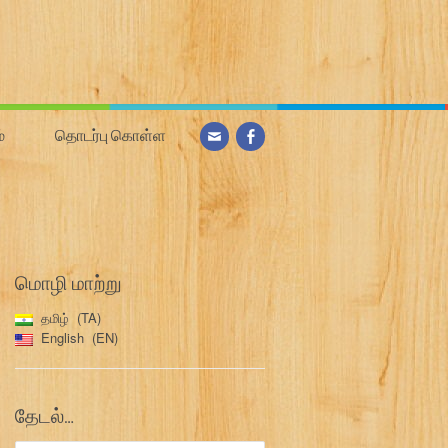
்
தொடர்பு கொள்ள
மொழி மாற்று
தமிழ்
TA
English
EN
தேடல்…