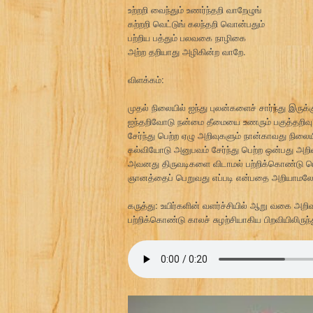
உற்றறி வைந்தும் உணர்ந்தறி வாறேழுங்
கற்றறி வெட்டுங் கலந்தறி வொன்பதும்
பற்றிய பத்தும் பலவகை நாழிகை
அற்ற தறியாது அழிகின்ற வாறே.
விளக்கம்:
முதல் நிலையில் ஐந்து புலன்களைச் சார்ந்து இருக
ஐந்தறிவோடு நன்மை தீமையை உணரும் பகுத்தறிவு ச
சேர்ந்து பெற்ற ஏழு அறிவுகளும் நான்காவது நிலைய
கல்வியோடு அனுபவம் சேர்ந்து பெற்ற ஒன்பது அ
அவனது திருவடிகளை விடாமல் பற்றிக்கொண்டு பெ
ஞானத்தைப் பெறுவது எப்படி என்பதை அறியாமலே
கருத்து: உயிர்களின் வளர்ச்சியில் ஆறு வகை அ
பற்றிக்கொண்டு காலச் சுழற்சியாகிய பிறவியிலிரு