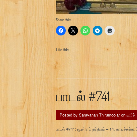
Share this:
Like this:
பாடல் #741
Posted by
Saravanan Thirumoolar
on
மார்ச்
பாடல் #741: மூன்றாம் தந்திரம் – 14. காலச்சக்கரம்