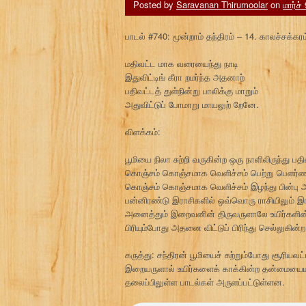
Posted by
Saravanan Thirumoolar
on
மார்ச்
பாடல் #740: மூன்றாம் தந்திரம் – 14. காலச்சக்கரம்
மதிவட்ட மாக வரையைந்து நாடி
இதுவிட்டிங் கீரா றமர்ந்த அதனாற்
பதிவட்டத் துள்நின்று பாலிக்கு மாறும்
அதுவிட்டுப் போமாறு மாயலுற் றேனே.
விளக்கம்:
பூமியை நிலா சுற்றி வருகின்ற ஒரு நாளிலிருந்து ப
கொஞ்சம் கொஞ்சமாக வெளிச்சம் பெற்று பெளர்ணமிய
கொஞ்சம் கொஞ்சமாக வெளிச்சம் இழந்து பின்பு அம
பன்னிரண்டு இராசிகளில் ஒவ்வொரு ராசியிலும் இர
அனைத்தும் இறைவனின் திருவருளாலே உயிர்களின் 
பிரியும்போது அதனை விட்டுப் பிரிந்து செல்லுகின்
கருத்து: சந்திரன் பூமியைச் சுற்றும்போது சூரியவ
இறையருளால் உயிர்களைக் காக்கின்ற தன்மையையும் பி
தலைப்பிலுள்ள பாடல்கள் அருளப்பட்டுள்ளன.