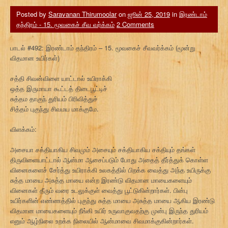
Posted by
Saravanan Thirumoolar
on
ஜூன் 25, 2019
in
இரண்டாம்
தந்திரம் - 15. மூவகைச் சீவ வர்க்கம்
2 Comments
பாடல் #492: இரண்டாம் தந்திரம் – 15. மூவகைச் சீவவர்க்கம் (மூன்று
விதமான உயிர்கள்)
சத்தி சிவன்விளை யாட்டால் உயிராக்கி
ஒத்த இருமாயா கூட்டத் திடைபூட்டிச்
சுத்தம தாகுந் துரியம் பிரிவித்துச்
சித்தம் புகுந்து சிவமய மாக்குமே.
விளக்கம்:
அசையா சக்தியாகிய சிவமும் அசையும் சக்தியாகிய சக்தியும் தங்கள்
திருவிளையாட்டால் ஆன்மா ஆசைப்படும் போது அதைத் தீர்த்துக் கொள்ள
வினைகளைச் சேர்த்து உயிராக்கி உலகத்தில் பிறக்க வைத்து அந்த உயிருக்கு
சுத்த மாயை அசுத்த மாயை என்ற இரண்டு விதமான மாயைகளையும்
வினைகள் தீரும் வரை உடலுக்குள் வைத்து பூட்டுகின்றார்கள். பின்பு
உயிர்களின் எண்ணத்தில் புகுந்து சுத்த மாயை அசுத்த மாயை ஆகிய இரண்டு
விதமான மாயைகளையும் நீங்கி உயிர் உருவாகுவதற்கு முன்பு இருந்த துரியம்
எனும் ஆழ்நிலை உறக்க நிலையில் ஆன்மாவை சிவமாக்குகின்றார்கள்.