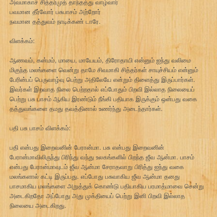
அவமாகாச் சித்தர்முத் தாந்தத்து வாழ்வார்
பவமான தீர்வோர் பசுபாசம் அற்றோர்
நவமான தத்துவம் நாடிக்கண் டாரே.
விளக்கம்:
ஆணவம், கன்மம், மாயை, மாயேயம், திரோதாயி என்னும் ஐந்து வலிமை
மிகுந்த மலங்களை வென்று தாமே சிவமாகி சித்தர்கள் சாயுச்சியம் என்னும்
பேரின்பப் பெருவாழ்வு பெற்று அதிலேயே என்றும் திளைத்து இருப்பார்கள்.
இவர்கள் இறவாத நிலை பெற்றதால் எப்போதும் பிறவி இல்லாத நிலையைப்
பெற்று பசு பாசம் ஆகிய இரண்டும் நீங்கி பதியாக இருக்கும் ஒன்பது வகை
தத்துவங்களை தமது தவத்தினால் உணர்ந்து அடைந்தார்கள்.
பதி பசு பாசம் விளக்கம்:
பதி என்பது இறைவனின் பேரான்மா. பசு என்பது இறைவனின்
பேரான்மாவிலிருந்து பிரிந்து வந்து உலகங்களில் பிறந்த ஜீவ ஆன்மா. பாசம்
என்பது பேரான்மாவுடம் ஜீவ ஆன்மா சேராதவாறு பிரித்து ஐந்து வகை
மலங்களால் கட்டி இருப்பது. எப்போது பசுவாகிய ஜீவ ஆன்மா தனது
பாசமாகிய மலங்களை அறுத்துக் கொண்டு பதியாகிய பரமாத்மாவை சென்று
அடைகிறதோ அப்போது அது முக்தியைப் பெற்று இனி பிறவி இல்லாத
நிலையை அடைகிறது.