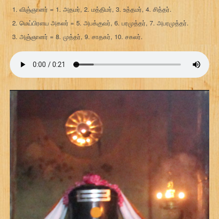
விஞ்ஞானர் = 1. அதமர், 2. மத்திமர், 3. உத்தமர், 4. சித்தர்.
மெய்பிரளய அகலர் = 5. அபக்குவர், 6. பரமுத்தர், 7. அபரமுத்தர்.
அஞ்ஞானர் = 8. முத்தர், 9. சாதகர், 10. சகலர்.