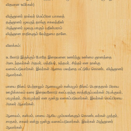
விதமான உயிர்கள்)
விஞ்ஞானர் நால்வர் மெய்பிரள யாகலத்
தஞ்ஞானர் மூவருந் தாங்கு சகலத்தின்
அஞ்ஞானர் மூவரு மாகும் பதின்மராம்
விஞ்ஞான ராதிகளும் வேற்றுமை தானே.
விளக்கம்:
உடலோடு இருக்கும் போதே இறைவனை உணர்ந்து உண்மை ஞானத்தை
அடைந்தவர்கள் அதமர், மத்திமர், உத்தமர், சித்தர் என நான்கு
வகைப்படுவார்கள். இவர்கள் ஆணவ மலத்தை மட்டுமே கொண்ட விஞ்ஞானர்
ஆவார்கள்.
மாயை நீங்கப் பெற்றாலும் ஆணவமும் கன்மமும் நீங்கப் பெறாததால் பிரளய
ஊழிக்காலம் வரை இறைவனோடு கலப்பதற்கு காத்திருப்பவர்கள் அபக்குவர்,
பரமுத்தர், அபரமுத்தர் என மூன்று வகைப்படுவார்கள். இவர்கள் மெய்பிரளய
அகலர் ஆவார்கள்.
ஆணவம், கன்மம், மாயை ஆகிய மும்மலங்களும் கொண்டவர்கள் முத்தர்,
சாதகர், சகலர் என்று மூன்று வகைப்படுவார்கள். இவர்கள் அஞ்ஞானர்
ஆவார்கள்.