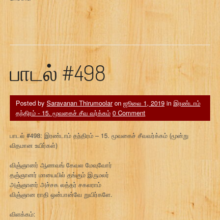
பாடல் #498
Posted by
Saravanan Thirumoolar
on
ஜூலை 1, 2019
in
இரண்டாம்
தந்திரம் - 15. மூவகைச் சீவ வர்க்கம்
0 Comment
பாடல் #498: இரண்டாம் தந்திரம் – 15. மூவகைச் சீவவர்க்கம் (மூன்று
விதமான உயிர்கள்)
விஞ்ஞானர் ஆணவங் கேவல மேவுவோர்
தஞ்ஞானர் மாயையில் தங்கும் இருமலர்
அஞ்ஞானர் அச்சக லத்தர் சகலராம்
விஞ்ஞான ராதி ஒன்பான்வே றுயிர்களே.
விளக்கம்: