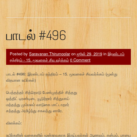
பாடல் #496
Posted by
Saravanan Thirumoolar
on
ஜூன் 29, 2019
in
இரண்டாம்
தந்திரம் - 15. மூவகைச் சீவ வர்க்கம்
0 Comment
பாடல் #496: இரண்டாம் தந்திரம் – 15. மூவகைச் சீவவர்க்கம் (மூன்று
விதமான உயிர்கள்)
பெத்தத்தர் சித்தொடு பேண்முத்திச் சித்தது
ஒத்திட் டிரண்டிடை யூடுற்றார் சித்துமாய்
மத்தத்து மும்மலம் வாடுகை மாட்டாதார்
சத்தத்து அமிழ்ந்து சகலத்து ளாரே.
விளக்கம்:
உயிர்களின் வகைகளில் மூன்றாவதாக இருப்பவர்கள் ஆணவம், கன்மம், மாயை