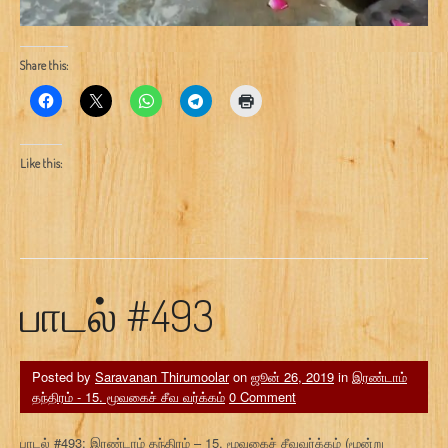
Share this:
Like this:
பாடல் #493
Posted by
Saravanan Thirumoolar
on
ஜூன் 26, 2019
in
இரண்டாம்
தந்திரம் - 15. மூவகைச் சீவ வர்க்கம்
0 Comment
பாடல் #493: இரண்டாம் தந்திரம் – 15. மூவகைச் சீவவர்க்கம் (மூன்று