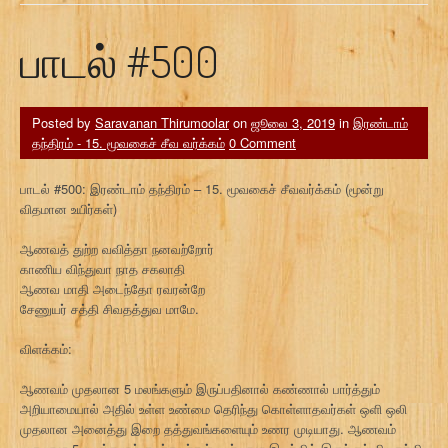
பாடல் #500
Posted by
Saravanan Thirumoolar
on
ஜூலை 3, 2019
in
இரண்டாம்
தந்திரம் - 15. மூவகைச் சீவ வர்க்கம்
0 Comment
பாடல் #500: இரண்டாம் தந்திரம் – 15. மூவகைச் சீவவர்க்கம் (மூன்று
விதமான உயிர்கள்)
ஆணவத் துற்ற வவித்தா நனவற்றோர்
காணிய விந்துவா நாத சகலாதி
ஆணவ மாதி அடைந்தோ ரவரன்றே
சேணுயர் சத்தி சிவதத்துவ மாமே.
விளக்கம்:
ஆணவம் முதலான 5 மலங்களும் இருப்பதினால் கண்ணால் பார்த்தும்
அறியாமையால் அதில் உள்ள உண்மை தெரிந்து கொள்ளாதவர்கள் ஒளி ஒலி
முதலான அனைத்து இறை தத்துவங்களையும் உணர முடியாது. ஆணவம்