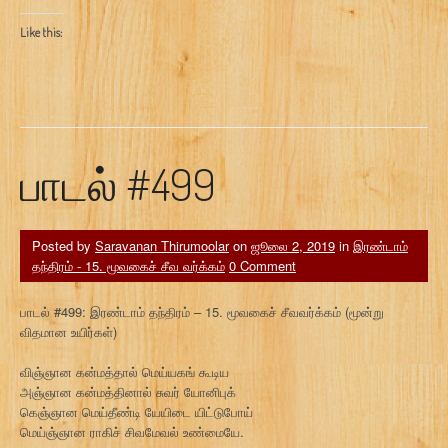
Like this:
பாடல் #499
Posted by
Saravanan Thirumoolar
on
ஜூலை 2, 2019
in
இரண்டாம்
தந்திரம் - 15. மூவகைச் சீவ வர்க்கம்
0 Comment
பாடல் #499: இரண்டாம் தந்திரம் – 15. மூவகைச் சீவவர்க்கம் (மூன்று
விதமான உயிர்கள்)
விஞ்ஞான கன்மத்தால் மெய்யகங் கூடிய
அஞ்ஞான கன்மத்தினால் சுவர் யோனிபுக்
கெஞ்ஞான மெய்தீண்டி யேயிடை யிட்டுபோய்
மெய்ஞ்ஞான ராகிச் சிவமேவல் உண்மையே.