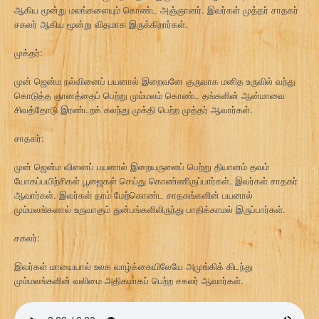
ஆகிய மூன்று மலங்களையும் கொண்ட அஞ்ஞானர். இவர்கள் முத்தர் சாதகர்
சகலர் ஆகிய மூன்று விதமாக இருக்கிறார்கள்.
முக்தர்:
முன் ஜென்ம நல்வினைப் பயனால் இறைவனே குருவாக மனித உருவில் வந்து
கொடுத்த ஞானத்தைப் பெற்று மும்மலம் கொண்ட தங்களின் ஆன்மாவை
சிவத்தோடு இரண்டறக் கலந்து முக்தி பெற்ற முத்தர் ஆவார்கள்.
சாதகர்:
முன் ஜென்ம வினைப் பயனால் இறையருளைப் பெற்று தியானம் தவம்
யோகப்பயிற்சிகள் பூஜைகள் செய்து கொண்ணிருப்பார்கள். இவர்கள் சாதகர்
ஆவார்கள். இவர்கள் தாம் மேற்கொண்ட சாதகங்களின் பயனால்
மும்மலங்களால் உருவாகும் துன்பங்களிலிருந்து பாதிக்காமல் இருப்பார்கள்.
சகலர்:
இவர்கள் மாயையால் உலக வாழ்க்கையிலேயே அமுங்கிக் கிடந்து
மும்மலங்களின் வலிமை அதிகமாகப் பெற்ற சகலர் ஆவார்கள்.