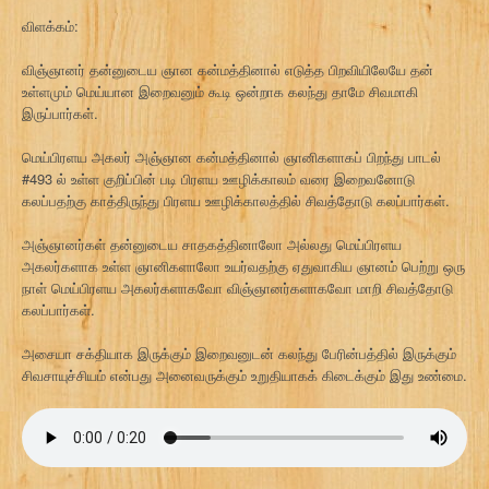
விளக்கம்:
விஞ்ஞானர் தன்னுடைய ஞான கன்மத்தினால் எடுத்த பிறவியிலேயே தன்
உள்ளமும் மெய்யான இறைவனும் கூடி ஒன்றாக கலந்து தாமே சிவமாகி
இருப்பார்கள்.
மெய்பிரளய அகலர் அஞ்ஞான கன்மத்தினால் ஞானிகளாகப் பிறந்து பாடல்
#493 ல் உள்ள குறிப்பின் படி பிரளய ஊழிக்காலம் வரை இறைவனோடு
கலப்பதற்கு காத்திருந்து பிரளய ஊழிக்காலத்தில் சிவத்தோடு கலப்பார்கள்.
அஞ்ஞானர்கள் தன்னுடைய சாதகத்தினாலோ அல்லது மெய்பிரளய
அகலர்களாக உள்ள ஞானிகளாலோ உயர்வதற்கு ஏதுவாகிய ஞானம் பெற்று ஒரு
நாள் மெய்பிரளய அகலர்களாகவோ விஞ்ஞானர்களாகவோ மாறி சிவத்தோடு
கலப்பார்கள்.
அசையா சக்தியாக இருக்கும் இறைவனுடன் கலந்து பேரின்பத்தில் இருக்கும்
சிவசாயுச்சியம் என்பது அனைவருக்கும் உறுதியாகக் கிடைக்கும் இது உண்மை.