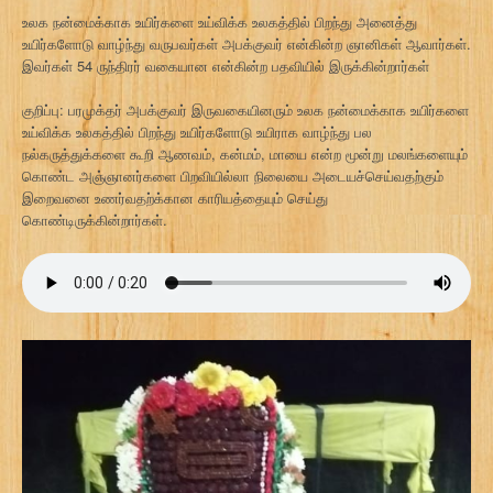
உலக நன்மைக்காக உயிர்களை உய்விக்க உலகத்தில் பிறந்து அனைத்து
உயிர்களோடு வாழ்ந்து வருபவர்கள் அபக்குவர் என்கின்ற ஞானிகள் ஆவார்கள்.
இவர்கள் 54 ருந்திரர் வகையான என்கின்ற பதவியில் இருக்கின்றார்கள்
குறிப்பு: பரமுக்தர் அபக்குவர் இருவகையினரும் உலக நன்மைக்காக உயிர்களை
உய்விக்க உலகத்தில் பிறந்து உயிர்களோடு உயிராக வாழ்ந்து பல
நல்கருத்துக்களை கூறி ஆணவம், கன்மம், மாயை என்ற மூன்று மலங்களையும்
கொண்ட அஞ்ஞானர்களை பிறவியில்லா நிலையை அடையச்செய்வதற்கும்
இறைவனை உணர்வதற்க்கான காரியத்தையும் செய்து
கொண்டிருக்கின்றார்கள்.