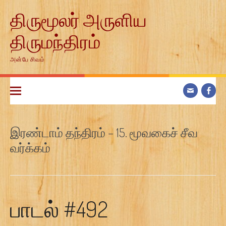
Skip
திருமூலர் அருளிய
to
content
திருமந்திரம்
அன்பே சிவம்
இரண்டாம் தந்திரம் – 15. மூவகைச் சீவ
வர்க்கம்
பாடல் #492