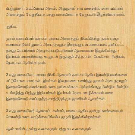
விஞ்ஞானர், மெய்பிரளய அகலர், அஞ்ஞானர் என உலகத்தில் உள்ள உயிர்கள்
அனைத்தும் 3 பகுதியாக பத்து வகையினராக வேறுபட்டு இருக்கின்றார்கள்.
குறிப்பு:
முதல் வகையினர் கன்மம், மாயை அனைத்தும் நீங்கப்பெற்று நான் என்ற
எண்ணம் நீங்கி ஞானம் அடைந்தாலும் இறைவனுடன் கலக்காமல் தனிப்பட்ட
தனது பெயரினால் அழைக்கப்படுவதினால் ஆணவமலம் இருக்கின்றது.
இவர்கள் மரணமில்லாத உடலுடன் இருக்கும் சித்தர்கள், யோகிகள், ரிஷிகள்,
தேவர்கள் ஆகின்றார்கள்.
2 வது வகையினர் மாயை நீங்கி ஆணவம் கன்மம் ஆகிய இரண்டு மலங்களை
மட்டுமே உடையவர்கள். இவர்கள் இறைவனை உணர்ந்து ஞானம் அடைந்தாலும்
இறைவனோடு கலக்காமல் உலக நன்மைக்காக அவ்வப்போது மீண்டும் மீண்டும்
உடலேடுத்து பிறந்து இறப்பார்கள் இவர்கள் பிரளய ஊழிக்காலம் வரை
இறைவனோடு கலப்பதற்கு காத்திருக்கும் ஞானிகள் ஆவார்கள்.
3 வது வகையினர் ஆணவம், கன்மம், மாயை ஆகிய மூன்று மலங்களையும்
கொண்டு உலக வாழ்க்கையிலேயே மூழ்கி இருக்கின்றவர்கள்.
ஆன்மாவின் மூன்று வகைகளும் பத்து உப வகைகளும்: