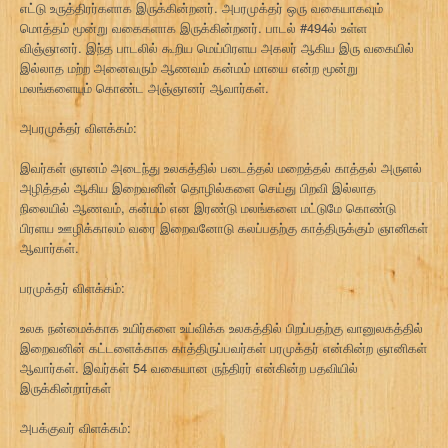
எட்டு உருத்திரர்களாக இருக்கின்றனர். அபரமுக்தர் ஒரு வகையாகவும்
மொத்தம் மூன்று வகைகளாக இருக்கின்றனர். பாடல் #494ல் உள்ள
விஞ்ஞானர். இந்த பாடலில் கூறிய மெய்பிரளய அகலர் ஆகிய இரு வகையில்
இல்லாத மற்ற அனைவரும் ஆணவம் கன்மம் மாயை என்ற மூன்று
மலங்களையும் கொண்ட அஞ்ஞானர் ஆவார்கள்.
அபரமுக்தர் விளக்கம்:
இவர்கள் ஞானம் அடைந்து உலகத்தில் படைத்தல் மறைத்தல் காத்தல் அருளல்
அழித்தல் ஆகிய இறைவனின் தொழில்களை செய்து பிறவி இல்லாத
நிலையில் ஆணவம், கன்மம் என இரண்டு மலங்களை மட்டுமே கொண்டு
பிரளய ஊழிக்காலம் வரை இறைவனோடு கலப்பதற்கு காத்திருக்கும் ஞானிகள்
ஆவார்கள்.
பரமுக்தர் விளக்கம்:
உலக நன்மைக்காக உயிர்களை உய்விக்க உலகத்தில் பிறப்பதற்கு வானுலகத்தில்
இறைவனின் கட்டளைக்காக காத்திருப்பவர்கள் பரமுக்தர் என்கின்ற ஞானிகள்
ஆவார்கள். இவர்கள் 54 வகையான ருந்திரர் என்கின்ற பதவியில்
இருக்கின்றார்கள்
அபக்குவர் விளக்கம்: