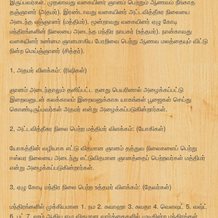
இருப்பவர்கள். முதலாவது வகையினர் ஞானம் பெற்றும் ஆணவம் நீங்காத
தஞ்ஞானர் (அதமர்). இரண்டாவது வகையினர் அட்டவித்தீசுர நிலையை
அடைந்த எஞ்ஞானர் (மத்திமர்). மூன்றாவது வகையினர் ஏழு கோடி
மந்திரங்களின் நிலையை அடைந்த மந்திர நாயகர் (உத்தமர்). நான்காவது
வகையினர் உண்மை ஞானமாகிய பேரறிவை பெற்று ஆணவ மலத்தையும் விட்டு
நின்ற மெய்ஞ்ஞானர் (சித்தர்).
1, அதமர் விளக்கம்: (ரிஷிகள்)
ஞானம் அடைந்தாலும் தனிப்பட்ட தனது பெயரினால் அழைக்கப்பட்டு
இறைவனுடன் கலக்காலம் இறைவனுக்காக யாகங்கள் பூஜைகள் செய்து
கொண்டிருப்பவர்கள் அதமர் என்று அழைக்கப்படுகின்றார்கள்.
2, அட்டவித்தீசுர நிலை பெற்ற மத்திமர் விளக்கம்: (யோகிகள்)
யோகத்தின் வழியாக எட்டு விதமான ஞானம் தத்துவ நிலைகளைப் பெற்று
ஈஸ்வர நிலையை அடைந்து எட்டுவிதமான ஞானத்தைப் பெற்றவர்கள் மத்திமர்
என்று அழைக்கப்படுகின்றார்கள்.
3, ஏழு கோடி மந்திர நிலை பெற்ற உத்தமர் விளக்கம்: (தேவர்கள்)
மந்திரங்களில் முக்கியமான 1. நம 2. சுவாஹா 3. சுவதா 4. வெளஷட் 5. வஷ்ட்
6. பட் 7. ஹம் ஆகிய ஏழு விதமான வார்த்தைகளில் முடிகின்ற மந்திரங்கள்