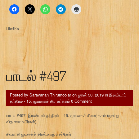
Like this:
பாடல் #497
Posted by
Saravanan Thirumoolar
on
ஜூன் 30, 2019
in
இரண்டாம்
தந்திரம் - 15. மூவகைச் சீவ வர்க்கம்
0 Comment
பாடல் #497: இரண்டாம் தந்திரம் – 15. மூவகைச் சீவவர்க்கம் (மூன்று
விதமான உயிர்கள்)
சிவமாகி ஐவகைத் திண்மலஞ் செற்றோர்