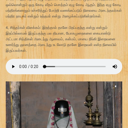
ஒவ்வொன்றும் ஒரு கோடி வீதம் மொத்தம் ஏழு கோடி ஆகும். இந்த ஏழு கோடி
மந்திரங்களாலும் உச்சரித்துப் போற்றி வணங்கப்படும் நிலையை அடைந்தவர்கள்
மந்திர நாயகர் என்றும் உத்தமர் என்று அழைக்கப்படுகின்றார்கள்.
4, சித்தர்கள் விளக்கம்: இறத்தால் தானே பிறப்பதற்கு என்று என்றும்
இறப்பில்லாமல் இருப்பதற்கு பல தியான, யோகமுறைகளை கையாண்டு
அட்டமா சித்திகள் அடைந்து ஆணவம், கன்மம், மாயை நீங்கி இறைவனை
உணர்ந்து ஞானத்தை அடைந்து உடலோடு தானே இறைவன் என்ற நிலையில்
இருப்பவர்கள்.