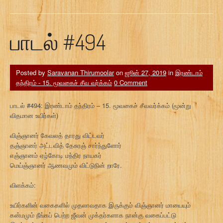
பாடல் #494
Posted by
Saravanan Thirumoolar
on
ஜூன் 27, 2019
in
இரண்டாம்
தந்திரம் - 15. மூவகைச் சீவ வர்க்கம்
0 Comment
பாடல் #494: இரண்டாம் தந்திரம் – 15. மூவகைச் சீவவர்க்கம் (மூன்று
விதமான உயிர்கள்)
விஞ்ஞானர் கேவலத் தாரது விட்டவர்
தஞ்ஞானர் அட்டவித் தேசுரஞ் சார்ந்துளோர்
எஞ்ஞானம் ஏழ்கோடி மந்திர நாயகர்
மெய்ஞ்ஞானர் ஆணவமும் விட்டுநின் றாரே.
விளக்கம்:
உயிர்களின் வகைகளில் முதலாவதாக இருக்கும் விஞ்ஞானர் மாயையும்
கன்மமும் நீங்கப் பெற்ற ஜீவன் முக்தர்களாக நான்கு வகைப்பட்டு