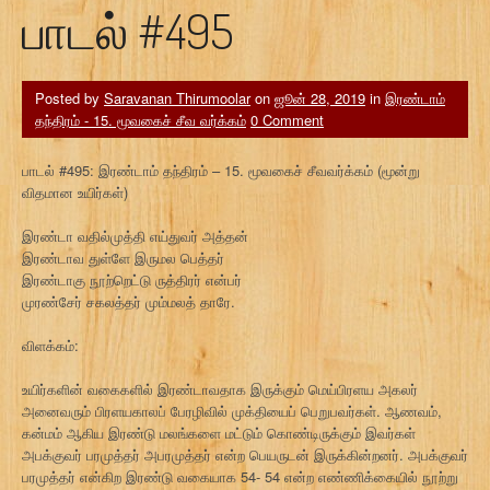
பாடல் #495
Posted by
Saravanan Thirumoolar
on
ஜூன் 28, 2019
in
இரண்டாம்
தந்திரம் - 15. மூவகைச் சீவ வர்க்கம்
0 Comment
பாடல் #495: இரண்டாம் தந்திரம் – 15. மூவகைச் சீவவர்க்கம் (மூன்று
விதமான உயிர்கள்)
இரண்டா வதில்முத்தி எய்துவர் அத்தன்
இரண்டாவ துள்ளே இருமல பெத்தர்
இரண்டாகு நூற்றெட்டு ருத்திரர் என்பர்
முரண்சேர் சகலத்தர் மும்மலத் தாரே.
விளக்கம்:
உயிர்களின் வகைகளில் இரண்டாவதாக இருக்கும் மெய்பிரளய அகலர்
அனைவரும் பிரளயகாலப் பேரழிவில் முக்தியைப் பெறுபவர்கள். ஆணவம்,
கன்மம் ஆகிய இரண்டு மலங்களை மட்டும் கொண்டிருக்கும் இவர்கள்
அபக்குவர் பரமுத்தர் அபரமுத்தர் என்ற பெயருடன் இருக்கின்றனர். அபக்குவர்
பரமுத்தர் என்கிற இரண்டு வகையாக 54- 54 என்ற எண்ணிக்கையில் நூற்று