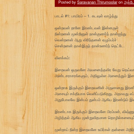
Posted by
Saravanan Thirumoolar
on
அக்டோ
பாடல் #1: பாயிரம் – 1. கடவுள் வாழ்த்து
ஒன்றவன் றானே இரண்டவன் இன்னருள்
நின்றனன் மூன்றினுள் நான்குணர்ந் தான்ஐந்து
வென்றனன் ஆறு விரிந்தனன் ஏழும்பர்ச்
சென்றனன் தான்இருந் தான்உணர்ந் தெட்டே.
விளக்கம்:
இறைவன் ஒருவனே அவனைத்தவிர வேறு தெய்வங்க
அண்டசராசரங்களும், அதிலுள்ள அனைத்தும் இற
ஒன்றாக இருக்கும் இறைவனின் அருளானது இரண்
அசையும் சக்தியாக வெளிப்படுகிறது. அதாவது எப்
அதுபோலவே இன்பம் துன்பம் ஆகிய இரண்டும் இ
இரண்டாக இருக்கும் இறைவனே பிரம்மன், விஷ்ணு,
அழித்தல் ஆகிய மூன்றுவிதமான தொழில்களையும் ப
மூன்றாய் நின்ற இறைவனே உயிர்கள் தன்னை அறிந்