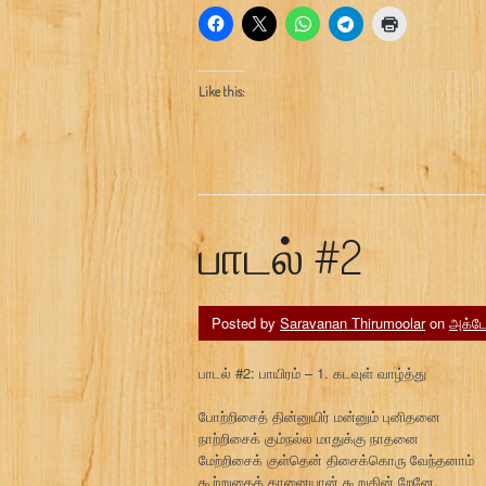
Like this:
பாடல் #2
Posted by
Saravanan Thirumoolar
on
அக்டோ
பாடல் #2: பாயிரம் – 1. கடவுள் வாழ்த்து
போற்றிசைத் தின்னுயிர் மன்னும் புனிதனை
நாற்றிசைக் கும்நல்ல மாதுக்கு நாதனை
மேற்றிசைக் குள்தென் திசைக்கொரு வேந்தனாம்
கூற்றுதைத் தானையான் கூறுகின் றேனே.