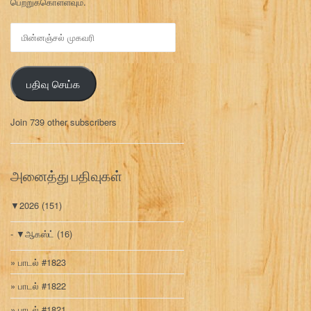
பெற்றுக்கொள்ளவும்.
மி
ன்
ன
ஞ்
பதிவு செய்க
ச
ல்
மு
Join 739 other subscribers
க
வ
ரி
அனைத்து பதிவுகள்
▼
2026
(151)
▼
ஆகஸ்ட்
(16)
பாடல் #1823
பாடல் #1822
பாடல் #1821