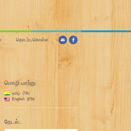
்
தொடர்பு கொள்ள
மொழி மாற்று
தமிழ்
TA
English
EN
தேடல்…