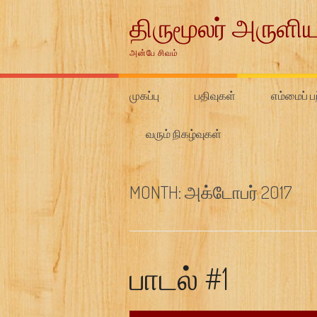
Skip
திருமூலர் அருளிய
to
content
அன்பே சிவம்
முகப்பு
பதிவுகள்
எம்மைப் பற
வரும் நிகழ்வுகள்
MONTH:
அக்டோபர் 2017
பாடல் #1