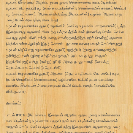
உழவன் (இறைவன் அருளிய துறவு முறை கொள்கையை கடைபிடிக்கின்ற
உழவனாகிய துறவி) உழ (தாம் கடைபிடிக்கின்ற கொள்கையில் சாதகம் செய்ய)
உழ (செய்ய) வானம் (ஆகாயத்திலிருந்து இறைவனின்) வழங்க (அருளானது
மழை போல் அவருக்கு கிடைத்து)
உழவன் (உழவனாகிய துறவி) உழவினில் (செய்த உழவாகிய சாதனையில்) பூத்த
(இறைவனது அருளால் கிடைத்த பக்குவத்தில் மேல் நிலைக்கு செல்ல செல்ல
அவரது குண்டலினி சக்தியானது சகஸ்ரதளத்திற்கு ஏறிச் சென்று) குவளை
(அங்கே உள்ள ஆயிரம் இதழ் கொண்ட தாமரை மலரை மலரச் செய்கின்றது)
உழவன் (அப்போது உழவனாகிய துறவி) உழத்தியர் (தமது சகஸ்ரதளத்தில்
தரிசித்த) கண் (இறை சக்திக்கு) ஒக்கும் (ஒப்பாக தமது பக்குவம்
இருக்கின்றது) என்று (என்று) இட்டு (அதை தமது சமாதி நிலைக்கு
தொடக்கமாக கொண்டு தொடங்கி)
உழவன் (உழவனாகிய துறவி) அதனை (அந்த சக்தியைக் கொண்டே) உழவு
(தான் செய்கின்ற கொள்கையை) ஒழிந்தானே (விட்டு தான் என்கின்ற
உணர்வே இல்லாமல் அனைத்தையும் விட்டு விலகி சமாதி நிலையிலேயே
வீற்றிருப்பார்).
விளக்கம்:
பாடல் #1618 இல் உள்ளபடி இறைவன் அருளிய துறவு முறை கொள்கையை
கடைபிடிக்கின்ற உழவனாகிய துறவி தாம் கடைபிடிக்கின்ற கொள்கையில்
சாதகம் செய்ய செய்ய ஆகாயத்திலிருந்து இறைவனின் அருளானது மழை
போல் அவருக்கு கிடைக்கின்றது. அப்போது உழவனாகிய துறவி செய்த