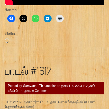
Share this:
Like this:
Loading…
பாடல் #1617
Posted by
Saravanan Thirumoolar
on
ஜனவரி 7, 2023
in
ஆறாம்
தந்திரம் - 4. துறவு
0 Comment
பாடல் #1617: ஆறாம் தந்திரம் – 4. துறவு (அனைத்தையும் விட்டு விலகி
இருக்கின்ற தவ நிலை)