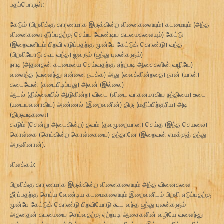
பதப்பொருள்:
கேடும் (பிறவிக்கு காரணமாக இருக்கின்ற வினைகளையும்) கடமையும் (அந்த
வினைகளை தீர்ப்பதற்கு செய்ய வேண்டிய கடமைகளையும்) கேட்டு
(இறைவனிடம் பிறவி எடுப்பதற்கு முன்பே கேட்டுக் கொண்டு) வந்த
(பிறவியோடு கூட வந்த) ஐவரும் (ஐந்து புலன்களும்)
நாடி (அதனதன் கடமையை செய்வதற்கு ஏற்றபடி ஆசைகளின் வழியே)
வளைந்த (வளைந்து என்னை நடக்க) அது (வைக்கின்றதை) நான் (யான்)
கடைவேன் (கடைபிடிப்பது) அலன் (இல்லை)
ஆடல் (தில்லையில் ஆடுகின்ற) விடை (விடை வாகனமாகிய நந்தியை) உடை
(உடையவனாகிய) அண்ணல் (இறைவனின்) திரு (மதிப்பிற்குரிய) அடி
(திருவடிகளை)
கூடும் (சென்று அடைகின்ற) தவம் (தவமுறையான) செய்த (இந்த செயலை)
கொள்கை (செய்கின்ற கொள்கையை) தந்தானே (இறைவன் எமக்குத் தந்து
அருளினான்).
விளக்கம்:
பிறவிக்கு காரணமாக இருக்கின்ற வினைகளையும் அந்த வினைகளை
தீர்ப்பதற்கு செய்ய வேண்டிய கடமைகளையும் இறைவனிடம் பிறவி எடுப்பதற்கு
முன்பே கேட்டுக் கொண்டு பிறவியோடு கூட வந்த ஐந்து புலன்களும்
அதனதன் கடமையை செய்வதற்கு ஏற்றபடி ஆசைகளின் வழியே வளைந்து