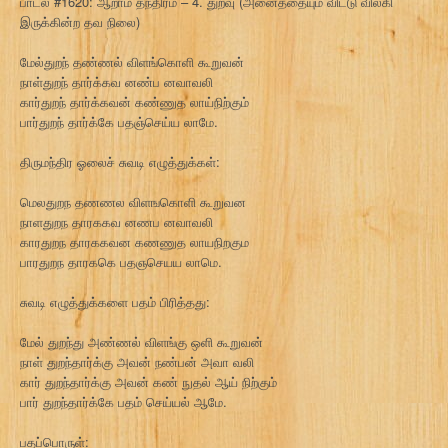
பாடல் #1620: ஆறாம் தந்திரம் – 4. துறவு (அனைத்தையும் விட்டு விலகி
இருக்கின்ற தவ நிலை)
மேல்துறந் தண்ணல் விளங்கொளி கூறுவன்
நாள்துறந் தார்க்கவ னண்ப னவாவலி
கார்துறந் தார்க்கவன் கண்ணுத லாய்நிற்கும்
பார்துறந் தார்க்கே பதஞ்செய்ய லாமே.
திருமந்திர ஓலைச் சுவடி எழுத்துக்கள்:
மெலதுறந தணணல விளஙகொளி கூறுவன
நாளதுறந தாரககவ னணப னவாவலி
காரதுறந தாரககவன கணணுத லாயநிறகும
பாரதுறந தாரககெ பதஞசெயய லாமெ.
சுவடி எழுத்துக்களை பதம் பிரித்தது:
மேல் துறந்து அண்ணல் விளங்கு ஒளி கூறுவன்
நாள் துறந்தார்க்கு அவன் நண்பன் அவா வலி
கார் துறந்தார்க்கு அவன் கண் நுதல் ஆய் நிற்கும்
பார் துறந்தார்க்கே பதம் செய்யல் ஆமே.
பதப்பொருள்: