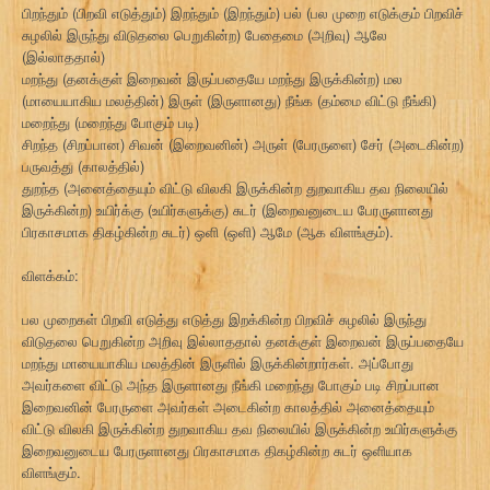
பிறந்தும் (பிறவி எடுத்தும்) இறந்தும் (இறந்தும்) பல் (பல முறை எடுக்கும் பிறவிச்
சுழலில் இருந்து விடுதலை பெறுகின்ற) பேதைமை (அறிவு) ஆலே
(இல்லாததால்)
மறந்து (தனக்குள் இறைவன் இருப்பதையே மறந்து இருக்கின்ற) மல
(மாயையாகிய மலத்தின்) இருள் (இருளானது) நீங்க (தம்மை விட்டு நீங்கி)
மறைந்து (மறைந்து போகும் படி)
சிறந்த (சிறப்பான) சிவன் (இறைவனின்) அருள் (பேரருளை) சேர் (அடைகின்ற)
பருவத்து (காலத்தில்)
துறந்த (அனைத்தையும் விட்டு விலகி இருக்கின்ற துறவாகிய தவ நிலையில்
இருக்கின்ற) உயிர்க்கு (உயிர்களுக்கு) சுடர் (இறைவனுடைய பேரருளானது
பிரகாசமாக திகழ்கின்ற சுடர்) ஒளி (ஒளி) ஆமே (ஆக விளங்கும்).
விளக்கம்:
பல முறைகள் பிறவி எடுத்து எடுத்து இறக்கின்ற பிறவிச் சுழலில் இருந்து
விடுதலை பெறுகின்ற அறிவு இல்லாததால் தனக்குள் இறைவன் இருப்பதையே
மறந்து மாயையாகிய மலத்தின் இருளில் இருக்கின்றார்கள். அப்போது
அவர்களை விட்டு அந்த இருளானது நீங்கி மறைந்து போகும் படி சிறப்பான
இறைவனின் பேரருளை அவர்கள் அடைகின்ற காலத்தில் அனைத்தையும்
விட்டு விலகி இருக்கின்ற துறவாகிய தவ நிலையில் இருக்கின்ற உயிர்களுக்கு
இறைவனுடைய பேரருளானது பிரகாசமாக திகழ்கின்ற சுடர் ஒளியாக
விளங்கும்.