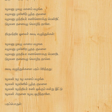
உழவனு ழவுழ வானம் வழங்க
வுழவனு ழவினிற் பூத்த குவளை
யுழவனு ழத்தியர் கண்ணொக்கு மென்றிட்
டுழவன தனையுழ வொழிந் தானே.
திருமந்திர ஓலைச் சுவடி எழுத்துக்கள்:
உழவனு ழவுழ வானம வழஙக
வுழவனு ழவினிற பூதத குவளை
யுழவனு ழததியர கணணொககு மெனறிட
டுழவன தனையுழ வொழிந தானெ.
சுவடி எழுத்துக்களை பதம் பிரித்தது:
உழவன் உழ உழ வானம் வழங்க
உழவன் உழவினில் பூத்த குவளை
உழவன் உழத்தியர் கண் ஒக்கும் என்று இட்டு
உழவன் அதனை உழவு ஒழிந்தானே.
பதப்பொருள்: