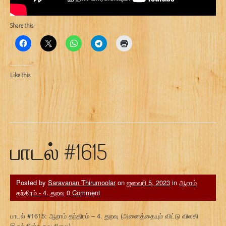
Share this:
Like this:
பாடல் #1615
Posted by
Saravanan Thirumoolar
on
ஜனவரி 5, 2023
in
ஆறாம்
தந்திரம் - 4. துறவு
0 Comment
பாடல் #1615: ஆறாம் தந்திரம் – 4. துறவு (அனைத்தையும் விட்டு விலகி
இருக்கின்ற தவ நிலை)