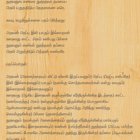
துறவனுங கணடீர துறநதவர தமமைப
பிறவி யறுததிடும பிததனகண டீரெ.
சுவடி எழுத்துக்களை பதம் பிரித்தது:
அறவன் பிறப்பு இலி யாரும் இல்லாதான்
உறைவது காட்ட அகம் உண்பது பிச்சை
துறவனும் கண்டீர் துறந்தவர் தம்மை
பிறவி அறுத்திடும் பித்தன் கண்டீரே.
பதப்பொருள்:
அறவன் (அனைத்தையும் விட்டு விலகி இருப்பவனும்) பிறப்பு (பிறப்பு என்பதே)
இலி (இல்லாதவனும்) யாரும் (தனக்கு சொந்தமானவர்கள் என்று எவரும்)
இல்லாதான் (இல்லாதவனும்)
உறைவது (ஆகிய இறைவன் தமக்குள்ளே வீற்றிருக்கின்ற இடத்தை) காட்ட
(உணர்வதற்கு) அகம் (உள்ளுக்குள்ளே இருக்கின்ற பொருளாகிய
ஆன்மாவானது) உண்பது (தமக்குள் ஆராய்ந்து அறிந்து உணர்ந்து
கொள்ளுகின்ற) பிச்சை (ஞானத்தினால்)
துறவனும் (தமக்குள் அனைத்தையும் துறந்து வீற்றிருக்கின்ற மாபெரும்
துறவியாகிய இறைவனையும்) கண்டீர் (பார்த்தீர்கள்) துறந்தவர் (அப்படி பார்த்த
அவனைப் போலவே அனைத்தையும் துறந்து இருக்கின்ற) தம்மை (அடியவர்கள்
தம்முடைய)