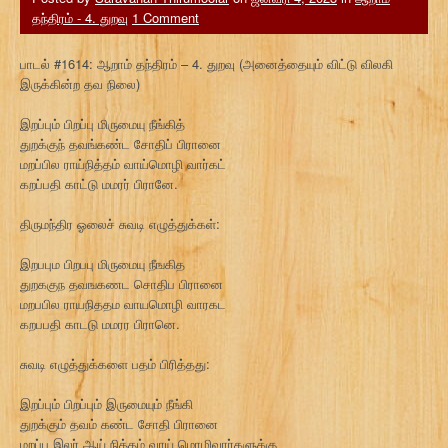
தந்திரம் - 4. துறவு
1 Comment
பாடல் #1614: ஆறாம் தந்திரம் – 4. துறவு (அனைத்தையும் விட்டு விலகி
இருக்கின்ற தவ நிலை)
இறப்பும் பிறப்பு மிருமையு நீங்கித்
துறக்குந் தவங்கண்ட சோதிப் பிரானை
மறப்பில ராய்நித்தம் வாய்மொழி வார்கட்
கறப்பதி காட்டு மமரர் பிரானே.
திருமந்திர ஓலைச் சுவடி எழுத்துக்கள்:
இறபபும பிறபபு மிருமையு நீஙகித
துறககுந தவஙகணட சொதிப பிரானை
மறபபில ராயநிததம வாயமொழி வாரகட
கறபபதி காடடு மமரர பிரானெ.
சுவடி எழுத்துக்களை பதம் பிரித்தது:
இறப்பும் பிறப்பும் இருமையும் நீங்கி
துறக்கும் தவம் கண்ட சோதி பிரானை
மறப்பு இலர் ஆய் நித்தம் வாய் மொழிவார்களுக்கு