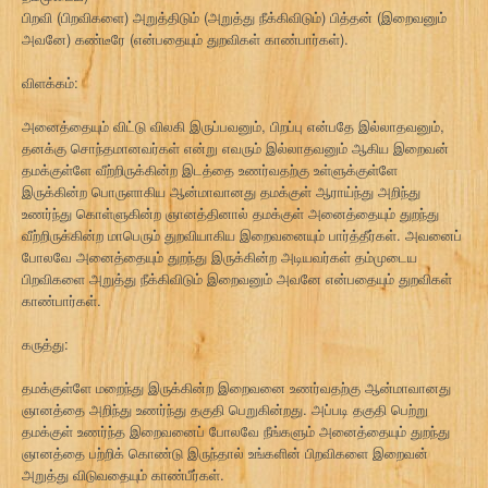
பிறவி (பிறவிகளை) அறுத்திடும் (அறுத்து நீக்கிவிடும்) பித்தன் (இறைவனும்
அவனே) கண்டீரே (என்பதையும் துறவிகள் காண்பார்கள்).
விளக்கம்:
அனைத்தையும் விட்டு விலகி இருப்பவனும், பிறப்பு என்பதே இல்லாதவனும்,
தனக்கு சொந்தமானவர்கள் என்று எவரும் இல்லாதவனும் ஆகிய இறைவன்
தமக்குள்ளே வீற்றிருக்கின்ற இடத்தை உணர்வதற்கு உள்ளுக்குள்ளே
இருக்கின்ற பொருளாகிய ஆன்மாவானது தமக்குள் ஆராய்ந்து அறிந்து
உணர்ந்து கொள்ளுகின்ற ஞானத்தினால் தமக்குள் அனைத்தையும் துறந்து
வீற்றிருக்கின்ற மாபெரும் துறவியாகிய இறைவனையும் பார்த்தீர்கள். அவனைப்
போலவே அனைத்தையும் துறந்து இருக்கின்ற அடியவர்கள் தம்முடைய
பிறவிகளை அறுத்து நீக்கிவிடும் இறைவனும் அவனே என்பதையும் துறவிகள்
காண்பார்கள்.
கருத்து:
தமக்குள்ளே மறைந்து இருக்கின்ற இறைவனை உணர்வதற்கு ஆன்மாவானது
ஞானத்தை அறிந்து உணர்ந்து தகுதி பெறுகின்றது. அப்படி தகுதி பெற்று
தமக்குள் உணர்ந்த இறைவனைப் போலவே நீங்களும் அனைத்தையும் துறந்து
ஞானத்தை பற்றிக் கொண்டு இருந்தால் உங்களின் பிறவிகளை இறைவன்
அறுத்து விடுவதையும் காண்பீர்கள்.