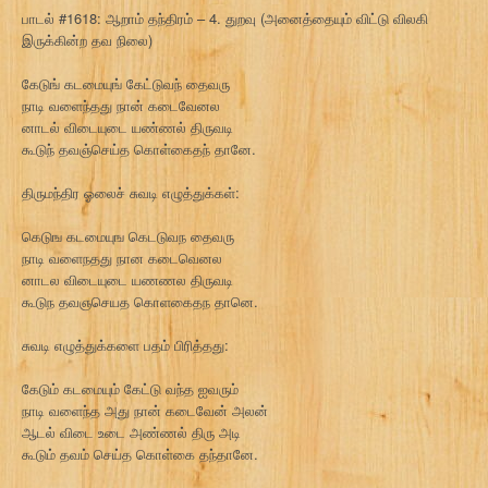
பாடல் #1618: ஆறாம் தந்திரம் – 4. துறவு (அனைத்தையும் விட்டு விலகி
இருக்கின்ற தவ நிலை)
கேடுங் கடமையுங் கேட்டுவந் தைவரு
நாடி வளைந்தது நான் கடைவேனல
னாடல் விடையுடை யண்ணல் திருவடி
கூடுந் தவஞ்செய்த கொள்கைதந் தானே.
திருமந்திர ஓலைச் சுவடி எழுத்துக்கள்:
கெடுங கடமையுங கெடடுவந தைவரு
நாடி வளைநதது நான கடைவெனல
னாடல விடையுடை யணணல திருவடி
கூடுந தவஞசெயத கொளகைதந தானெ.
சுவடி எழுத்துக்களை பதம் பிரித்தது:
கேடும் கடமையும் கேட்டு வந்த ஐவரும்
நாடி வளைந்த அது நான் கடைவேன் அலன்
ஆடல் விடை உடை அண்ணல் திரு அடி
கூடும் தவம் செய்த கொள்கை தந்தானே.