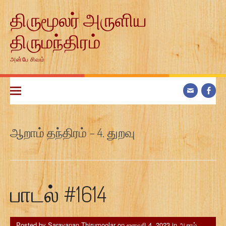
Skip
திருமூலர் அருளிய
to
content
திருமந்திரம்
அன்பே சிவம்
ஆறாம் தந்திரம் – 4. துறவு
பாடல் #1614
Posted by
Saravanan Thirumoolar
on
ஜனவரி 4, 2023
in
ஆறாம்