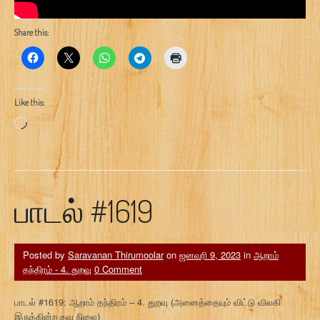
Share this:
Like this:
Loading…
பாடல் #1619
Posted by
Saravanan Thirumoolar
on
ஜனவரி 9, 2023
in
ஆறாம்
தந்திரம் - 4. துறவு
0 Comment
பாடல் #1619: ஆறாம் தந்திரம் – 4. துறவு (அனைத்தையும் விட்டு விலகி
இருக்கின்ற தவ நிலை)