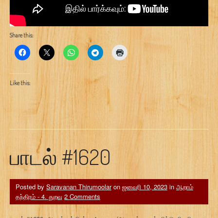
Share this:
Like this:
பாடல் #1620
Posted by
Saravanan Thirumoolar
on
ஜனவரி 10, 2023
in
ஆறாம்
தந்திரம் - 4. துறவு
2 Comments