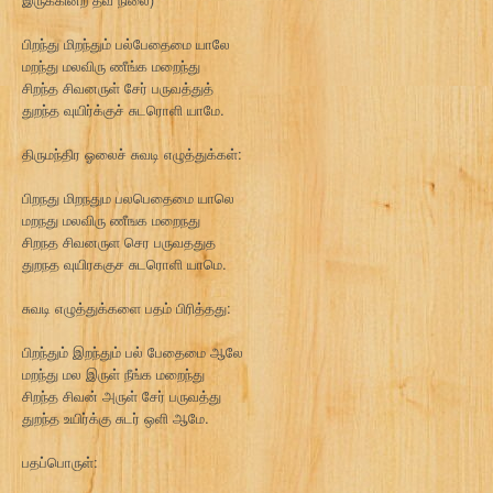
பிறந்து மிறந்தும் பல்பேதைமை யாலே
மறந்து மலவிரு ணீங்க மறைந்து
சிறந்த சிவனருள் சேர் பருவத்துத்
துறந்த வுயிர்க்குச் சுடரொளி யாமே.
திருமந்திர ஓலைச் சுவடி எழுத்துக்கள்:
பிறநது மிறநதும பலபெதைமை யாலெ
மறநது மலவிரு ணீஙக மறைநது
சிறநத சிவனருள செர பருவததுத
துறநத வுயிரககுச சுடரொளி யாமெ.
சுவடி எழுத்துக்களை பதம் பிரித்தது:
பிறந்தும் இறந்தும் பல் பேதைமை ஆலே
மறந்து மல இருள் நீங்க மறைந்து
சிறந்த சிவன் அருள் சேர் பருவத்து
துறந்த உயிர்க்கு சுடர் ஒளி ஆமே.
பதப்பொருள்: