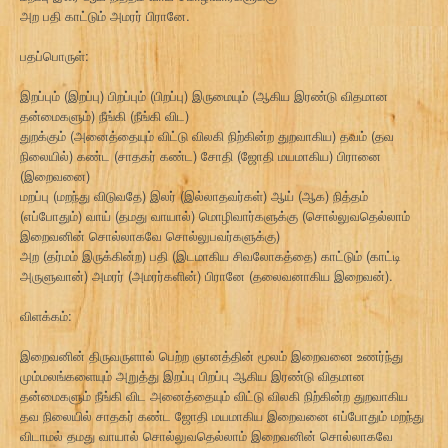
அற பதி காட்டும் அமரர் பிரானே.
பதப்பொருள்:
இறப்பும் (இறப்பு) பிறப்பும் (பிறப்பு) இருமையும் (ஆகிய இரண்டு விதமான
தன்மைகளும்) நீங்கி (நீங்கி விட)
துறக்கும் (அனைத்தையும் விட்டு விலகி நிற்கின்ற துறவாகிய) தவம் (தவ
நிலையில்) கண்ட (சாதகர் கண்ட) சோதி (ஜோதி மயமாகிய) பிரானை
(இறைவனை)
மறப்பு (மறந்து விடுவதே) இலர் (இல்லாதவர்கள்) ஆய் (ஆக) நித்தம்
(எப்போதும்) வாய் (தமது வாயால்) மொழிவார்களுக்கு (சொல்லுவதெல்லாம்
இறைவனின் சொல்லாகவே சொல்லுபவர்களுக்கு)
அற (தர்மம் இருக்கின்ற) பதி (இடமாகிய சிவலோகத்தை) காட்டும் (காட்டி
அருளுவான்) அமரர் (அமரர்களின்) பிரானே (தலைவனாகிய இறைவன்).
விளக்கம்:
இறைவனின் திருவருளால் பெற்ற ஞானத்தின் மூலம் இறைவனை உணர்ந்து
மும்மலங்களையும் அறுத்து இறப்பு பிறப்பு ஆகிய இரண்டு விதமான
தன்மைகளும் நீங்கி விட அனைத்தையும் விட்டு விலகி நிற்கின்ற துறவாகிய
தவ நிலையில் சாதகர் கண்ட ஜோதி மயமாகிய இறைவனை எப்போதும் மறந்து
விடாமல் தமது வாயால் சொல்லுவதெல்லாம் இறைவனின் சொல்லாகவே