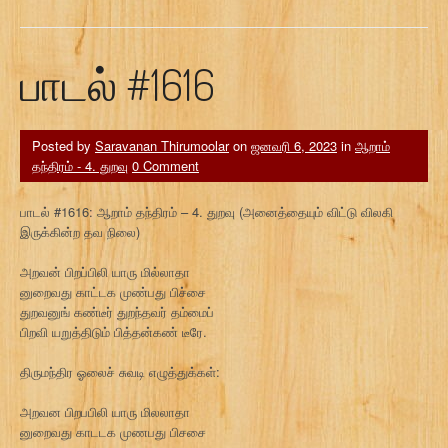
பாடல் #1616
Posted by
Saravanan Thirumoolar
on
ஜனவரி 6, 2023
in
ஆறாம்
தந்திரம் - 4. துறவு
0 Comment
பாடல் #1616: ஆறாம் தந்திரம் – 4. துறவு (அனைத்தையும் விட்டு விலகி
இருக்கின்ற தவ நிலை)
அறவன் பிறப்பிலி யாரு மில்லாதா
னுறைவது காட்டக முண்பது பிச்சை
துறவனுங் கண்டீர் துறந்தவர் தம்மைப்
பிறவி யறுத்திடும் பித்தன்கண் டீரே.
திருமந்திர ஓலைச் சுவடி எழுத்துக்கள்:
அறவன பிறபபிலி யாரு மிலலாதா
னுறைவது காடடக முணபது பிசசை