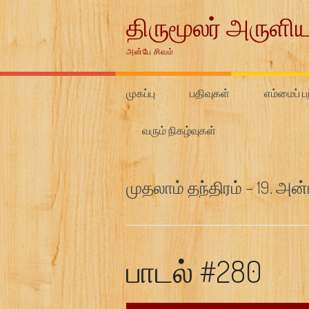
Skip
திருமூலர் அருளிய
to
content
அன்பே சிவம்
முகப்பு
பதிவுகள்
எம்மைப் பற
வரும் நிகழ்வுகள்
முதலாம் தந்திரம் – 19. அ
பாடல் #280