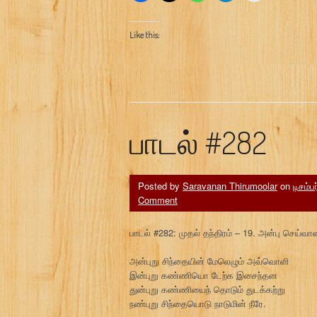
Like this:
பாடல் #282
Posted by
Saravanan Thirumoolar
on
டிசம்ப
Comment
பாடல் #282: முதல் தந்திரம் – 19. அன்பு செய்வ
அன்புறு சிந்தையின் மேலெழும் அவ்வொளி
இன்புறு கண்ணியொ டேற்க இசைந்தன
துன்புறு கண்ணியைந் தொடும் துடக்கற்று
நண்புறு சிந்தையொடு நாடுமின் நீரே.