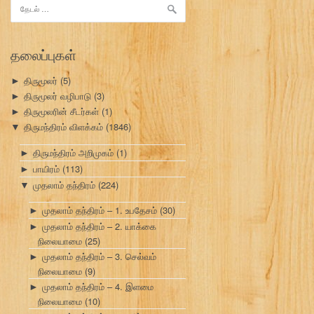
இதற்காகத்
தேடு:
தலைப்புகள்
திருமூலர்
(5)
►
திருமூலர் வழிபாடு
(3)
►
திருமூலரின் சீடர்கள்
(1)
►
திருமந்திரம் விளக்கம்
(1846)
▼
திருமந்திரம் அறிமுகம்
(1)
►
பாயிரம்
(113)
►
முதலாம் தந்திரம்
(224)
▼
முதலாம் தந்திரம் – 1. உபதேசம்
(30)
►
முதலாம் தந்திரம் – 2. யாக்கை
►
நிலையாமை
(25)
முதலாம் தந்திரம் – 3. செல்வம்
►
நிலையாமை
(9)
முதலாம் தந்திரம் – 4. இளமை
►
நிலையாமை
(10)