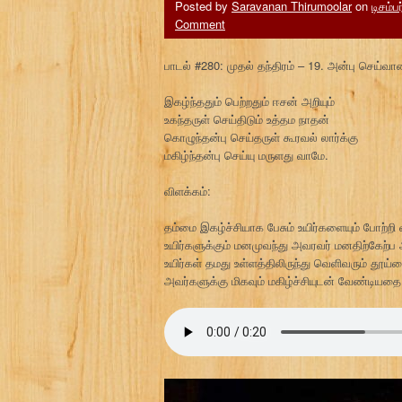
Posted by
Saravanan Thirumoolar
on
டிசம்ப
Comment
பாடல் #280: முதல் தந்திரம் – 19. அன்பு செய்வ
இகழ்ந்ததும் பெற்றதும் ஈசன் அறியும்
உகந்தருள் செய்திடும் உத்தம நாதன்
கொழுந்தன்பு செய்தருள் கூரவல் லார்க்கு
மகிழ்ந்தன்பு செய்யு மருளது வாமே.
விளக்கம்:
தம்மை இகழ்ச்சியாக பேசும் உயிர்களையும் போற்றி
உயிர்களுக்கும் மனமுவந்து அவரவர் மனதிற்கே
உயிர்கள் தமது உள்ளத்திலிருந்து வெளிவரும் தூ
அவர்களுக்கு மிகவும் மகிழ்ச்சியுடன் வேண்டிய