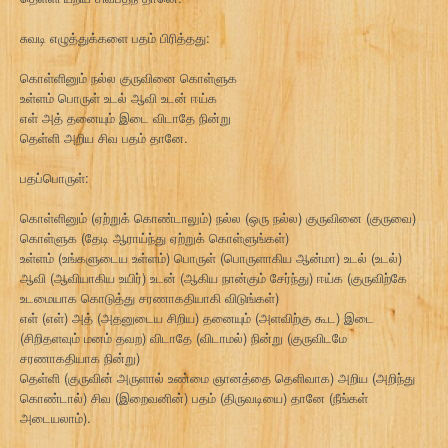
சுவடி எழுத்துக்களை பதம் பிரித்தது:
கொள்ளினும் நல்ல குருவினை கொள்ளுக
உள்ளம் பொருள் உடல் ஆவி உடன் ஈய்க
எள் அத் தனையும் இடை விடாதே நின்று
தெள்ளி அறிய சிவ பதம் தானே.
பதப்பொருள்:
கொள்ளினும் (ஏற்றுக் கொண்டாலும்) நல்ல (ஒரு நல்ல) குருவினை (குருவை)
கொள்ளுக (தேடி ஆராய்ந்து ஏற்றுக் கொள்ளுங்கள்)
உள்ளம் (உங்களுடைய உள்ளம்) பொருள் (பொருளாகிய ஆன்மா) உடல் (உடல்)
ஆவி (ஆவியாகிய உயிர்) உடன் (ஆகிய நான்கும் சேர்ந்து) ஈய்க (குருவிற்கே
உடமையாக கொடுத்து சரணாகதியாகி விடுங்கள்)
எள் (எள்) அத் (அதனுடைய சிறிய) தனையும் (அளவிற்கு கூட) இடை
(சிறிதளவும் மனம் தவற) விடாதே (விடாமல்) நின்று (குருவிடமே
சரணாகதியாக நின்று)
தெள்ளி (குருவின் அருளால் உண்மை ஞானத்தை தெளிவாக) அறிய (அறிந்து
கொண்டால்) சிவ (இறைவனின்) பதம் (திருவடியை) தானே (நீங்கள்
அடையலாம்).