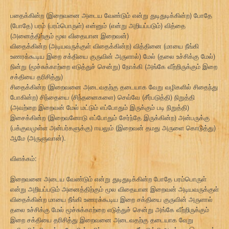
பதைக்கின்ற (இறைவனை அடைய வேண்டும் என்று துடிதுடிக்கின்ற) போதே
(போதே) பரம் (பரம்பொருள்) என்னும் (என்று அறியப்படும்) வித்தை
(அனைத்திற்கும் மூல விதையான இறைவன்)
விதைக்கின்ற (அடியவருக்குள் விதைக்கின்ற) வித்தினை (மாயை நீங்கி
உணரக்கூடிய இறை சக்தியை குருவின் அருளால்) மேல் (தலை உச்சிக்கு மேல்)
நின்று (மூச்சுக்காற்றை எடுத்துச் சென்று) நோக்கி (அங்கே வீற்றிருக்கும் இறை
சக்தியை தரிசித்து)
சிதைக்கின்ற (இறைவனை அடைவதற்கு தடையாக வேறு வழிகளில் சிதைந்து
போகின்ற) சிந்தையை (சிந்தனைகளை) செவ்வே (சீர்படுத்தி) நிறுத்தி
(அவற்றை இறைவன் மேல் மட்டும் எப்போதும் இருக்கும் படி நிறுத்தி)
இசைக்கின்ற (இறைவனோடு எப்போதும் சேர்ந்தே இருக்கின்ற) அன்பருக்கு
(பக்குவமுள்ள அன்பர்களுக்கு) ஈயலும் (இறைவன் தமது அருளை கொடுத்து)
ஆமே (அருளுவான்).
விளக்கம்:
இறைவனை அடைய வேண்டும் என்று துடிதுடிக்கின்ற போதே பரம்பொருள்
என்று அறியப்படும் அனைத்திற்கும் மூல விதையான இறைவன் அடியவருக்குள்
விதைக்கின்ற மாயை நீங்கி உணரக்கூடிய இறை சக்தியை குருவின் அருளால்
தலை உச்சிக்கு மேல் மூச்சுக்காற்றை எடுத்துச் சென்று அங்கே வீற்றிருக்கும்
இறை சக்தியை தரிசித்து இறைவனை அடைவதற்கு தடையாக வேறு