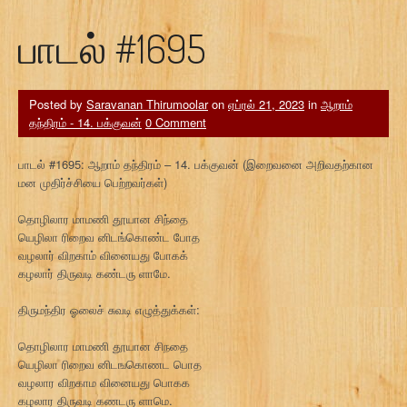
பாடல் #1695
Posted by
Saravanan Thirumoolar
on
ஏப்ரல் 21, 2023
in
ஆறாம்
தந்திரம் - 14. பக்குவன்
0 Comment
பாடல் #1695: ஆறாம் தந்திரம் – 14. பக்குவன் (இறைவனை அறிவதற்கான
மன முதிர்ச்சியை பெற்றவர்கள்)
தொழிலார மாமணி தூயான சிந்தை
யெழிலா ரிறைவ னிடங்கொண்ட போத
வழலார் விறகாம் வினையது போகக்
கழலார் திருவடி கண்டரு ளாமே.
திருமந்திர ஓலைச் சுவடி எழுத்துக்கள்:
தொழிலார மாமணி தூயான சிநதை
யெழிலா ரிறைவ னிடஙகொணட பொத
வழலார விறகாம வினையது பொகக
கழலார திருவடி கணடரு ளாமெ.