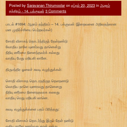
Posted by
Saravanan Thirumoolar
on
ஏப்ரல் 20, 2023
in
ஆறாம்
தந்திரம் - 14. பக்குவன்
3 Comments
பாடல் #1694: ஆறாம் தந்திரம் – 14. பக்குவன் (இறைவனை அறிவதற்கான
மன முதிர்ச்சியை பெற்றவர்கள்)
சோதி விசாகந் தொடர்ந்திருந் தேள்நண்டு
வோதிய நாளே யுணர்வது தானென்று
நீதியு ணீர்மை நினைந்தவர்க் கல்லது
வாதியு மேது மறியகி லானே.
திருமந்திர ஓலைச் சுவடி எழுத்துக்கள்:
சொதி விசாகந தொடரநதிருந தெளநணடு
வொதிய நாளெ யுணரவது தானெனறு
நீதியு ணீரமை நினைநதவரக கலலது
வாதியு மெது மறியகி லானெ.
சுவடி எழுத்துக்களை பதம் பிரித்தது:
சோதி விசாகம் தொடர்ந்து இரும் தேள் நண்டு
ஓதிய நாளே உணர்வது தான் என்று