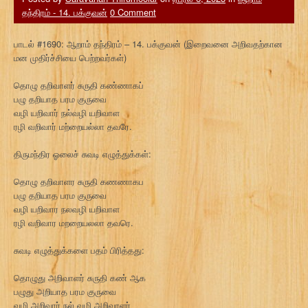
தந்திரம் - 14. பக்குவன்
0 Comment
பாடல் #1690: ஆறாம் தந்திரம் – 14. பக்குவன் (இறைவனை அறிவதற்கான
மன முதிர்ச்சியை பெற்றவர்கள்)
தொழு தறிவாளர் சுருதி கண்ணாகப்
பழு தறியாத பரம குருவை
வழி யறிவார் நல்வழி யறிவாள
ரழி வறிவார் மற்றையல்லா தவரே.
திருமந்திர ஓலைச் சுவடி எழுத்துக்கள்:
தொழு தறிவாளர சுருதி கணணாகப
பழு தறியாத பரம குருவை
வழி யறிவார நலவழி யறிவாள
ரழி வறிவார மறறையலலா தவரெ.
சுவடி எழுத்துக்களை பதம் பிரித்தது:
தொழுது அறிவாளர் சுருதி கண் ஆக
பழுது அறியாத பரம குருவை
வழி அறிவார் நல் வழி அறிவாளர்