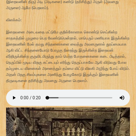
(இறைவனின் திரு) அடி (அடிகளை) கண்டு (தரிசித்து) அருள் (அவனது
அருளை) ஆமே (பெறலாம்).
விளக்கம்:
இறைவனை அடைவதை மட்டுமே குறிக்கோளாக கொண்டு செய்கின்ற
சாதகத்தில் முழுமை பெற வேண்டுமென்றால், மாபெரும் மணியாக இருக்கின்ற
இறைவனின் மேல் தமது சிந்தனைகளை வைத்து அவனருளால் தூய்மையாக
ஆகி விட்ட சிந்தனையோடு பேரழகு நிறைந்து இருக்கின்ற இறைவன்
வீற்றிருக்கின்ற குருவிடமிருந்து தாம் பெற்ற போதனைகளை கடை பிடித்தால்,
நெருப்பில் மூடிய விறகு கட்டையும் எரிந்து நெருப்பாகவே ஆகி விடுவது போல
தம்முடைய வினைகள் அனைத்தும் தம்மை விட்டு விலகி அழிந்து போய் விடும்.
அதன் பிறகு சிலம்புகளை அணிந்து பேரழகோடு இருக்கும் இறைவனின்
திருவடிகளை தரிசித்து அவனது அருளை பெறலாம்.