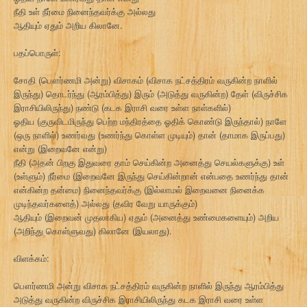
நீதி உள் நீர்மை நினைந்தவர்க்கு அல்லது
ஆதியும் ஏதும் அறிய கிலானே.
பதப்பொருள்:
சோதி (பௌர்ணமி அன்று) விசாகம் (விசாக நட்சத்திரம் வருகின்ற நாளில்
இருந்து) தொடர்ந்து (ஆரம்பித்து) இரும் (அடுத்து வருகின்ற) தேள் (விருச்சிக
இராசியிலிருந்து) நண்டு (கடக இராசி வரை உள்ள நாள்களில்)
ஓதிய (குருவிடமிருந்து பெற்ற மந்திரத்தை ஓதிக் கொண்டு இருந்தால்) நாளே
(ஒரு நாளில்) உணர்வது (உணர்ந்து கொள்ள முடியும்) தான் (தாமாக இருப்பது)
என்று (இறைவனே என்று)
நீதி (அதன் பிறகு இதுவரை தாம் செய்கின்ற அனைத்து செயல்களுக்கு) உள்
(உள்ளும்) நீர்மை (இறைவனே இருந்து செய்கின்றான் என்பதை உணர்ந்து தான்
என்கின்ற தன்மை) நினைந்தவர்க்கு (இல்லாமல் இறைவனை நினைக்க
முடிந்தவர்களைத்) அல்லது (தவிர வேறு யாருக்கும்)
ஆதியும் (இறைவன் முதலாகிய) ஏதும் (அனைத்து உண்மைகளையும்) அறிய
(அறிந்து கொள்ளுவது) கிலானே (இயலாது).
விளக்கம்:
பௌர்ணமி அன்று விசாக நட்சத்திரம் வருகின்ற நாளில் இருந்து ஆரம்பித்து
அடுத்து வருகின்ற விருச்சிக இராசியிலிருந்து கடக இராசி வரை உள்ள