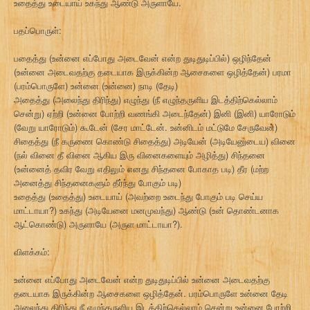
உதைத்து உடையாய் உகந்து ஆண்டு அருளாயே.
பதப்பொருள்:
பதைத்து (உன்னை எப்போது அடைவேன் என்ற துடிதுடிப்பில்) ஒழிந்தேன்
(உன்னை அடைவதற்கு தடையாக இருக்கின்ற ஆசைகளை ஒழித்தேன்) பரமா
(பரம்பொருளே) உன்னை (உன்னை) நாடி (தேடி)
அதைத்து (அலைந்து திரிந்து) எழுந்து (நீ எழுந்தருளிய இடத்திற்கெல்லாம்
சென்று) ஏற்றி (உன்னை போற்றி வணங்கி அடைந்தேன்) இனி (இனி) யாரோடும்
(வேறு யாரோடும்) கூடேன் (சேர மாட்டேன். உன்னிடம் மட்டுமே சேருவேன்)
சிதைத்து (நீ கருணை கொண்டு சிதைத்து) அடியேன் (அடியேனுடைய) வினை
(நல் வினை தீ வினை ஆகிய இரு வினைகளையும் அழித்து) சிந்தனை
(உன்னைத் தவிர வேறு எதிலும் எனது சிந்தனை போகாத படி) தீர (மற்ற
அனைத்து சிந்தனைகளும் தீர்ந்து போகும் படி)
உதைத்து (உதைத்து) உடையாய் (அவற்றை உடைந்து போகும் படி செய்ய
மாட்டாயா?) உகந்து (அடியேனை மனமுவந்து) ஆண்டு (உன் தொண்டனாக
ஆட்கொண்டு) அருளாயே (அருள மாட்டாயா?).
விளக்கம்:
உன்னை எப்போது அடைவேன் என்ற துடிதுடிப்பில் உன்னை அடைவதற்கு
தடையாக இருக்கின்ற ஆசைகளை ஒழித்தேன். பரம்பொருளே உன்னை தேடி
அலைந்து திரிந்து நீ எழுந்தருளிய இடத்திற்கெல்லாம் சென்று உன்னை போற்றி