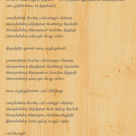
மன முதிர்ச்சியை பெற்றவர்கள்)
பதைக்கின்ற போதே பரமென்னும் வித்தை
விதைக்கின்ற வித்தினை மேனின்று நோக்கிச்
சிதைக்கின்ற சிந்தையைச் செவ்வே நிறுத்தி
யிசைக்கின்ற வன்பருக் கீயலு மாமே.
திருமந்திர ஓலைச் சுவடி எழுத்துக்கள்:
பதைககினற பொதெ பரமெனனும விததை
விதைககினற விததினை மெனினறு நொககிச
சிதைககினற சிநதையைச செவவெ நிறுததி
யிசைககினற வனபருக கீயலு மாமெ.
சுவடி எழுத்துக்களை பதம் பிரித்தது:
பதைக்கின்ற போதே பரம் என்னும் வித்தை
விதைக்கின்ற வித்தினை மேல் நின்று நோக்கி
சிதைக்கின்ற சிந்தையை செவ்வே நிறுத்தி
இசைக்கின்ற அன்பருக்கு ஈயலும் ஆமே.
பதப்பொருள்: