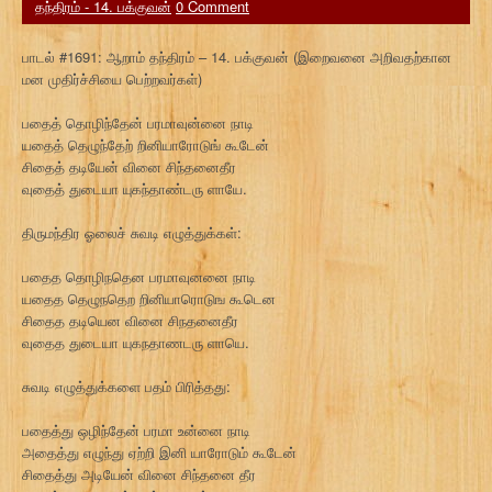
தந்திரம் - 14. பக்குவன்
0 Comment
பாடல் #1691: ஆறாம் தந்திரம் – 14. பக்குவன் (இறைவனை அறிவதற்கான
மன முதிர்ச்சியை பெற்றவர்கள்)
பதைத் தொழிந்தேன் பரமாவுன்னை நாடி
யதைத் தெழுந்தேற் றினியாரோடுங் கூடேன்
சிதைத் தடியேன் வினை சிந்தனைதீர
வுதைத் துடையா யுகந்தாண்டரு ளாயே.
திருமந்திர ஓலைச் சுவடி எழுத்துக்கள்:
பதைத தொழிநதென பரமாவுனனை நாடி
யதைத தெழுநதெற றினியாரொடுங கூடென
சிதைத தடியென வினை சிநதனைதீர
வுதைத துடையா யுகநதாணடரு ளாயெ.
சுவடி எழுத்துக்களை பதம் பிரித்தது:
பதைத்து ஒழிந்தேன் பரமா உன்னை நாடி
அதைத்து எழுந்து ஏற்றி இனி யாரோடும் கூடேன்
சிதைத்து அடியேன் வினை சிந்தனை தீர