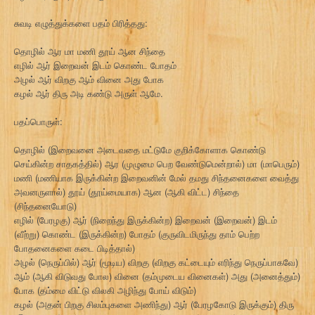
சுவடி எழுத்துக்களை பதம் பிரித்தது:
தொழில் ஆர மா மணி தூய் ஆன சிந்தை
எழில் ஆர் இறைவன் இடம் கொண்ட போதம்
அழல் ஆர் விறகு ஆம் வினை அது போக
கழல் ஆர் திரு அடி கண்டு அருள் ஆமே.
பதப்பொருள்:
தொழில் (இறைவனை அடைவதை மட்டுமே குறிக்கோளாக கொண்டு
செய்கின்ற சாதகத்தில்) ஆர (முழுமை பெற வேண்டுமென்றால்) மா (மாபெரும்)
மணி (மணியாக இருக்கின்ற இறைவனின் மேல் தமது சிந்தனைகளை வைத்து
அவனருளால்) தூய் (தூய்மையாக) ஆன (ஆகி விட்ட) சிந்தை
(சிந்தனையோடு)
எழில் (பேரழகு) ஆர் (நிறைந்து இருக்கின்ற) இறைவன் (இறைவன்) இடம்
(வீற்று) கொண்ட (இருக்கின்ற) போதம் (குருவிடமிருந்து தாம் பெற்ற
போதனைகளை கடை பிடித்தால்)
அழல் (நெருப்பில்) ஆர் (மூடிய) விறகு (விறகு கட்டையும் எரிந்து நெருப்பாகவே)
ஆம் (ஆகி விடுவது போல) வினை (தம்முடைய வினைகள்) அது (அனைத்தும்)
போக (தம்மை விட்டு விலகி அழிந்து போய் விடும்)
கழல் (அதன் பிறகு சிலம்புகளை அணிந்து) ஆர் (பேரழகோடு இருக்கும்) திரு