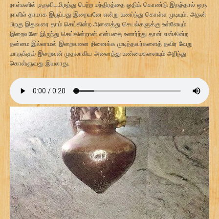
நாள்களில் குருவிடமிருந்து பெற்ற மந்திரத்தை ஓதிக் கொண்டு இருந்தால் ஒரு
நாளில் தாமாக இருப்பது இறைவனே என்று உணர்ந்து கொள்ள முடியும். அதன்
பிறகு இதுவரை தாம் செய்கின்ற அனைத்து செயல்களுக்கு உள்ளேயும்
இறைவனே இருந்து செய்கின்றான் என்பதை உணர்ந்து தான் என்கின்ற
தன்மை இல்லாமல் இறைவனை நினைக்க முடிந்தவர்களைத் தவிர வேறு
யாருக்கும் இறைவன் முதலாகிய அனைத்து உண்மைகளையும் அறிந்து
கொள்ளுவது இயலாது.