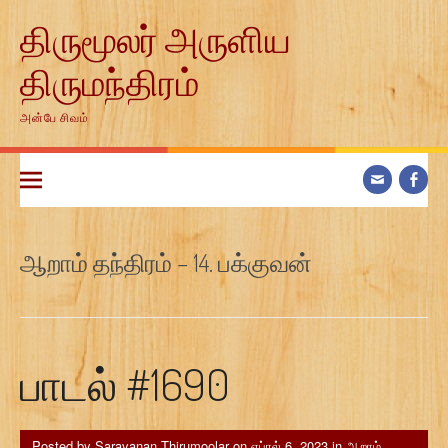
Skip
திருமூலர் அருளிய
to
content
திருமந்திரம்
அன்பே சிவம்
ஆறாம் தந்திரம் – 14. பக்குவன்
பாடல் #1690
Posted by
Saravanan Thirumoolar
on
ஏப்ரல் 6, 2023
in
ஆறாம்