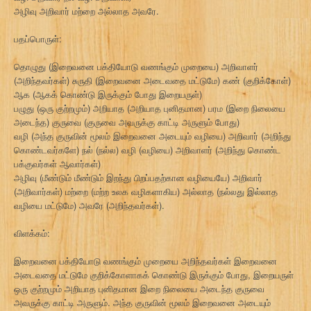
அழிவு அறிவார் மற்றை அல்லாத அவரே.
பதப்பொருள்:
தொழுது (இறைவனை பக்தியோடு வணங்கும் முறையை) அறிவாளர்
(அறிந்தவர்கள்) சுருதி (இறைவனை அடைவதை மட்டுமே) கண் (குறிக்கோள்)
ஆக (ஆகக் கொண்டு இருக்கும் போது இறையருள்)
பழுது (ஒரு குற்றமும்) அறியாத (அறியாத புனிதமான) பரம (இறை நிலையை
அடைந்த) குருவை (குருவை அவருக்கு காட்டி அருளும் போது)
வழி (அந்த குருவின் மூலம் இறைவனை அடையும் வழியை) அறிவார் (அறிந்து
கொண்டவர்களே) நல் (நல்ல) வழி (வழியை) அறிவாளர் (அறிந்து கொண்ட
பக்குவர்கள் ஆவார்கள்)
அழிவு (மீண்டும் மீண்டும் இறந்து பிறப்பதற்கான வழியையே) அறிவார்
(அறிவார்கள்) மற்றை (மற்ற உலக வழிகளாகிய) அல்லாத (நல்லது இல்லாத
வழியை மட்டுமே) அவரே (அறிந்தவர்கள்).
விளக்கம்:
இறைவனை பக்தியோடு வணங்கும் முறையை அறிந்தவர்கள் இறைவனை
அடைவதை மட்டுமே குறிக்கோளாகக் கொண்டு இருக்கும் போது, இறையருள்
ஒரு குற்றமும் அறியாத புனிதமான இறை நிலையை அடைந்த குருவை
அவருக்கு காட்டி அருளும். அந்த குருவின் மூலம் இறைவனை அடையும்