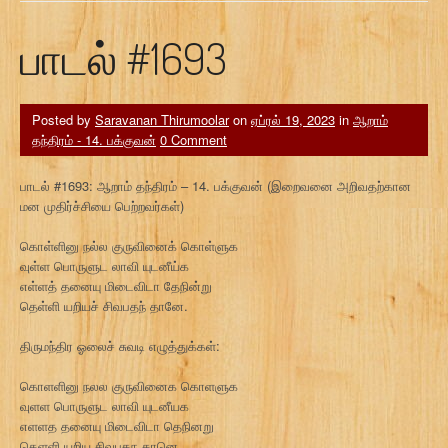
பாடல் #1693
Posted by
Saravanan Thirumoolar
on
ஏப்ரல் 19, 2023
in
ஆறாம்
தந்திரம் - 14. பக்குவன்
0 Comment
பாடல் #1693: ஆறாம் தந்திரம் – 14. பக்குவன் (இறைவனை அறிவதற்கான
மன முதிர்ச்சியை பெற்றவர்கள்)
கொள்ளினு நல்ல குருவினைக் கொள்ளுக
வுள்ள பொருளுட லாவி யுடனீய்க
எள்ளத் தனையு மிடைவிடா தேநின்று
தெள்ளி யறியச் சிவபதந் தானே.
திருமந்திர ஓலைச் சுவடி எழுத்துக்கள்:
கொளளினு நலல குருவினைக கொளளுக
வுளள பொருளுட லாவி யுடனீயக
எளளத தனையு மிடைவிடா தெநினறு
தெளளி யறிய சிவபதந தானெ.