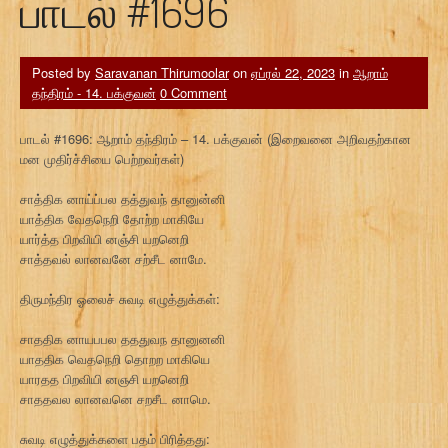
பாடல் #1696
Posted by
Saravanan Thirumoolar
on
ஏப்ரல் 22, 2023
in
ஆறாம்
தந்திரம் - 14. பக்குவன்
0 Comment
பாடல் #1696: ஆறாம் தந்திரம் – 14. பக்குவன் (இறைவனை அறிவதற்கான
மன முதிர்ச்சியை பெற்றவர்கள்)
சாத்திக னாய்ப்பல தத்துவந் தானுன்னி
யாத்திக வேதநெறி தோற்ற மாகியே
யார்த்த பிறவியி னஞ்சி யறனெறி
சாத்தவல் லானவனே சற்சீட னாமே.
திருமந்திர ஓலைச் சுவடி எழுத்துக்கள்:
சாததிக னாயபபல தததுவந தானுனனி
யாததிக வெதநெறி தொறற மாகியெ
யாரதத பிறவியி னஞசி யறனெறி
சாததவல லானவனெ சறசீட னாமெ.
சுவடி எழுத்துக்களை பதம் பிரித்தது: