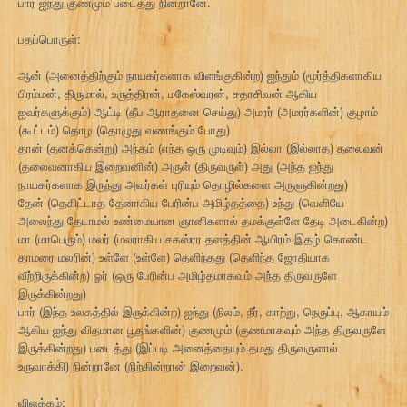
பார் ஐந்து குணமும் படைத்து நின்றானே.
பதப்பொருள்:
ஆன் (அனைத்திற்கும் நாயகர்களாக விளங்குகின்ற) ஐந்தும் (மூர்த்திகளாகிய
பிரம்மன், திருமால், உருத்திரன், மகேஸ்வரன், சதாசிவன் ஆகிய
ஐவர்களுக்கும்) ஆட்டி (தீப ஆராதனை செய்து) அமரர் (அமரர்களின்) குழாம்
(கூட்டம்) தொழ (தொழுது வணங்கும் போது)
தான் (தனக்கென்று) அந்தம் (எந்த ஒரு முடிவும்) இல்லா (இல்லாத) தலைவன்
(தலைவனாகிய இறைவனின்) அருள் (திருவருள்) அது (அந்த ஐந்து
நாயகர்களாக இருந்து அவர்கள் புரியும் தொழில்களை அருளுகின்றது)
தேன் (தெகிட்டாத தேனாகிய பேரின்ப அமிழ்தத்தை) உந்து (வெளியே
அலைந்து தேடாமல் உண்மையான ஞானிகளால் தமக்குள்ளே தேடி அடைகின்ற)
மா (மாபெரும்) மலர் (மலராகிய சகஸ்ரர தளத்தின் ஆயிரம் இதழ் கொண்ட
தாமரை மலரின்) உள்ளே (உள்ளே) தெளிந்தது (தெளிந்த ஜோதியாக
வீற்றிருக்கின்ற) ஓர் (ஒரு பேரின்ப அமிழ்தமாகவும் அந்த திருவருளே
இருக்கின்றது)
பார் (இந்த உலகத்தில் இருக்கின்ற) ஐந்து (நிலம், நீர், காற்று, நெருப்பு, ஆகாயம்
ஆகிய ஐந்து விதமான பூதங்களின்) குணமும் (குணமாகவும் அந்த திருவருளே
இருக்கின்றது) படைத்து (இப்படி அனைத்தையும் தமது திருவருளால்
உருவாக்கி) நின்றானே (நிற்கின்றான் இறைவன்).
விளக்கம்: