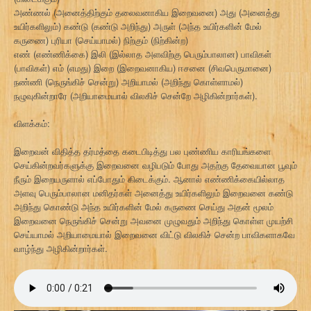
அண்ணல் (அனைத்திற்கும் தலைவனாகிய இறைவனை) அது (அனைத்து
உயிர்களிலும்) கண்டு (கண்டு அறிந்து) அருள் (அந்த உயிர்களின் மேல்
கருணை) புரியா (செய்யாமல்) நிற்கும் (நிற்கின்ற)
எண் (எண்ணிக்கை) இலி (இல்லாத அளவிற்கு பெரும்பாலான) பாவிகள்
(பாவிகள்) எம் (எமது) இறை (இறைவனாகிய) ஈசனை (சிவபெருமானை)
நண்ணி (நெருங்கிச் சென்று) அறியாமல் (அறிந்து கொள்ளாமல்)
நழுவுகின்றாரே (அறியாமையால் விலகிச் சென்றே அழிகின்றார்கள்).
விளக்கம்:
இறைவன் விதித்த தர்மத்தை கடைபிடித்து பல புண்ணிய காரியங்களை
செய்கின்றவர்களுக்கு இறைவனை வழிபடும் போது அதற்கு தேவையான பூவும்
நீரும் இறையருளால் எப்போதும் கிடைக்கும். ஆனால் எண்ணிக்கையில்லாத
அளவு பெரும்பாலான மனிதர்கள் அனைத்து உயிர்களிலும் இறைவனை கண்டு
அறிந்து கொண்டு அந்த உயிர்களின் மேல் கருணை செய்து அதன் மூலம்
இறைவனை நெருங்கிச் சென்று அவனை முழுவதும் அறிந்து கொள்ள முயற்சி
செய்யாமல் அறியாமையால் இறைவனை விட்டு விலகிச் சென்ற பாவிகளாகவே
வாழ்ந்து அழிகின்றார்கள்.