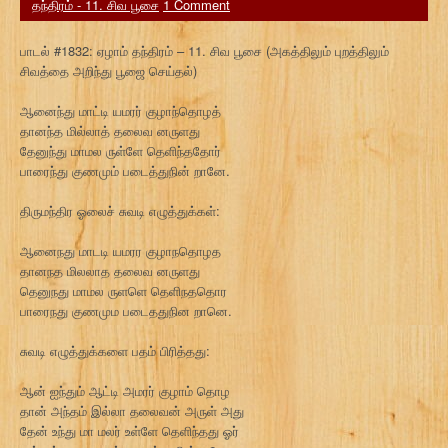
தந்திரம் - 11. சிவ பூசை
1 Comment
பாடல் #1832: ஏழாம் தந்திரம் – 11. சிவ பூசை (அகத்திலும் புறத்திலும்
சிவத்தை அறிந்து பூஜை செய்தல்)
ஆனைந்து மாட்டி யமரர் குழாந்தொழத்
தானந்த மில்லாத் தலைவ னருளது
தேனுந்து மாமல ருள்ளே தெளிந்ததோர்
பாரைந்து குணமும் படைத்துநின் றானே.
திருமந்திர ஓலைச் சுவடி எழுத்துக்கள்:
ஆனைநது மாடடி யமரர குழாநதொழத
தானநத மிலலாத தலைவ னருளது
தெனுநது மாமல ருளளெ தெளிநததொர
பாரைநது குணமும படைததுநின றானெ.
சுவடி எழுத்துக்களை பதம் பிரித்தது:
ஆன் ஐந்தும் ஆட்டி அமரர் குழாம் தொழ
தான் அந்தம் இல்லா தலைவன் அருள் அது
தேன் உந்து மா மலர் உள்ளே தெளிந்தது ஓர்