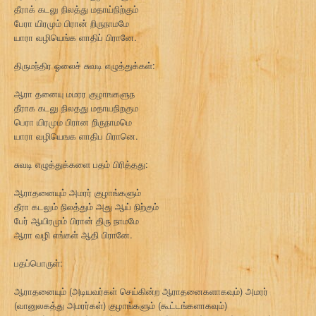
தீராக் கடலு நிலத்து மதாய்நிற்கும்
பேரா யிரமும் பிரான் றிருநாமமே
யாரா வழியெங்க ளாதிப் பிரானே.
திருமந்திர ஓலைச் சுவடி எழுத்துக்கள்:
ஆரா தனையு மமரர குழாஙகளுந
தீராக கடலு நிலதது மதாயநிறகும
பெரா யிரமும பிரான றிருநாமமெ
யாரா வழியெஙக ளாதிப பிரானெ.
சுவடி எழுத்துக்களை பதம் பிரித்தது:
ஆராதனையும் அமரர் குழாங்களும்
தீரா கடலும் நிலத்தும் அது ஆய் நிற்கும்
பேர் ஆயிரமும் பிரான் திரு நாமமே
ஆரா வழி எங்கள் ஆதி பிரானே.
பதப்பொருள்:
ஆராதனையும் (அடியவர்கள் செய்கின்ற ஆராதனைகளாகவும்) அமரர்
(வானுலகத்து அமரர்கள்) குழாங்களும் (கூட்டங்களாகவும்)