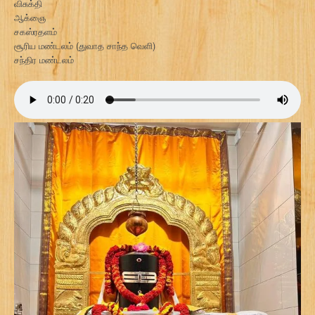
விசுக்தி
ஆக்ஞை
சகஸ்ரதளம்
சூரிய மண்டலம் (துவாத சாந்த வெளி)
சந்திர மண்டலம்