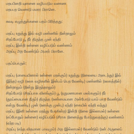
மறபபினறி யுனனை வழிபபடும வணண
மறபபற வெணடு மமரர பிரானெ.
சுவடி எழுத்துக்களை பதம் பிரித்தது:
மறப்பு உறுத்து இவ் வழி மண்ணில் நின்றாலும்
சிறப்போடு பூ நீர் திருந்த முன் ஏந்தி
மறப்பு இன்றி உன்னை வழிப்படும் வண்ணம்
அறப்பு அற வேண்டும் அமரர் பிரானே.
பதப்பொருள்:
மறப்பு (மாயையினால் உன்னை மறக்கும்) உறுத்து (நிலையை அடைந்து) இவ்
(இந்த) வழி (உலக வழிகளில் இன்பம் பெற வேண்டி) மண்ணில் (உலகத்தில்)
நின்றாலும் (நின்று இருந்தாலும்)
சிறப்போடு (சிறப்பாக விளங்கும்) பூ (நறுமணமான மலர்களும்) நீர்
(தூய்மையான நீரும்) திருந்த (உண்மையான அன்போடு யாம் மாற வேண்டும்
என்று வேண்டி) முன் (உனக்கு முன்பு) ஏந்தி (கையில் ஏந்தி வந்து)
மறப்பு (இனி உன்னை மறந்து போகின்ற) இன்றி (நிலை இல்லாமல்) உன்னை
(எப்போதும் உன்னை) வழிப்படும் (சீராக நினைத்து போற்றுவதற்கு) வண்ணம்
(ஏற்ற படி)
அறப்பு (எந்த விதமான பாவமும்) அற (இல்லாமல்) வேண்டும் (உன் அருளைப்