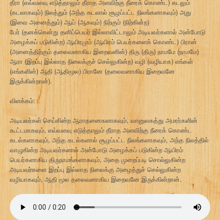
தீரா (எவ்வளவு எடுத்தாலும் தீராத அளவிற்கு நீரைக் கொண்ட) கடலும்
(கடலாகவும்) நிலத்தும் (அந்த கடலால் சூழப்பட்ட நிலங்களாகவும்) அது
(இவை அனைத்தும்) ஆய் (ஆகவும்) நிற்கும் (நிற்கின்ற)
பேர் (தனக்கென்று தனிப்பெயர் இல்லாவிட்டாலும் அடியவர்களால் அன்போடு
அழைக்கப் படுகின்ற) ஆயிரமும் (ஆயிரம் பெயர்களைக் கொண்ட) பிரான்
(அனைத்திற்கும் தலைவனாகிய இறைவனின்) திரு (திரு) நாமமே (நாமமே)
ஆரா (இறப்பு இல்லாத நிலைக்குச் செல்லுகின்ற) வழி (வழியாக) எங்கள்
(எங்களின்) ஆதி (ஆதிமூல) பிரானே (தலைவனாகிய இறைவனே
இருக்கின்றான்).
விளக்கம்:
அடியவர்கள் செய்கின்ற ஆராதனைகளாகவும், வானுலகத்து அமரர்களின்
கூட்டமாகவும், எவ்வளவு எடுத்தாலும் தீராத அளவிற்கு நீரைக் கொண்ட
கடல்களாகவும், அந்த கடல்களால் சூழப்பட்ட நிலங்களாகவும், அந்த நிலத்தில்
வாழுகின்ற அடியவர்களால் அன்போடு அழைக்கப் படுகின்ற ஆயிரம்
பெயர்களாகிய திருநாமங்களாகவும், அதை முறைப்படி சொல்லுகின்ற
அடியவர்களை இறப்பு இல்லாத நிலைக்கு அழைத்துச் செல்லுகின்ற
வழியாகவும், ஆதி மூல தலைவனாகிய இறைவனே இருக்கின்றான்.