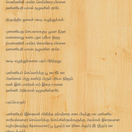
மெண்ணிலி பாவிக ளெம்மிறை யீசனை
நண்ணியறி யாமல் நழுவுகின் றாரே.
திருமந்திர ஓலைச் சுவடி எழுத்துக்கள்:
புணணியஞ செயவாரககுப பூவுள நீருள
வணணலது கணடருள புரியா நிறகு
மெணணிலி பாவிக ளெமமிறை யீசனை
நணணியறி யாமல நழுவுகின றாரெ.
சுவடி எழுத்துக்களை பதம் பிரித்தது:
புண்ணியம் செய்வார்க்கு பூ உள நீர் உள
அண்ணல் அது கண்டு அருள் புரியா நிற்கும்
எண் இலி பாவிகள் எம் இறை ஈசனை
நண்ணி அறியாமல் நழுவுகின்றாரே.
பதப்பொருள்:
புண்ணியம் (இறைவன் விதித்த தர்மத்தை கடைபிடித்து பல புண்ணிய
காரியங்களை) செய்வார்க்கு (செய்கின்றவர்களுக்கு அவர்கள் இறைவனை
வழிபடுவதற்கு தேவையான) பூ (பூவும்) உள (கிடைக்கும்) நீர் (நீரும்) உள
(கிடைக்கும்)