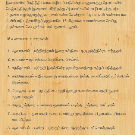
இறைவனின் பிரதிநிதிகளாக வழிபடப் படுகின்ற வானுலகத்து தேவர்களின்
நெஞ்சத்திற்குள் இறைவன் வீற்றிருந்து அடியவர்களின் வழிபாட்டிற்கு ஏற்ப
அருளை வழங்குவதற்கு காரணம் என்னவென்றால் அடியவர்கள் உண்மையான
அன்போடு பஞ்சாமிர்தம் முதலாகிய 16 விதமான உபசாரங்களை செய்து
அருச்சனை செய்தார்கள் என்பதனால் ஆகும்.
16 வகையான உபசாரங்கள்:
ஆவாகனம் – மந்திரத்தால் இறை சக்தியை ஒரு மூர்த்திக்கு மாற்றுதல்
தாபனம் – மூர்த்தியை பிரதிஷ்டை செய்தல்
சந்நிதானம் – மூர்த்தி இருக்கின்ற மூலஸ்தானத்தை சுத்தப் படுத்துதல்
சந்நிரோதனம் – இறைவனது சாந்நியத்தை (சக்தி வெளிப்பாடு) மூர்த்தியில்
நிறுத்துதல்
அவகுண்டவம் – மூர்த்தியை சுற்றி மூன்று கவசங்களை மந்திரத்தால்
உருவாக்குதல்
தேனுமுத்திரை – மனதை ஒருநிலைப் படுத்தி முத்திரை காட்டுதல்
பாத்தியம் – மூல மந்திரத்தை உச்சரித்து மூர்த்தியின் திருவடியில் தீர்த்தம்
சமர்ப்பித்தல்
ஆசமனீயம் – புனிதப் படுத்தும் நீரை மந்திரத்தால் உட்கொள்ளுதல்