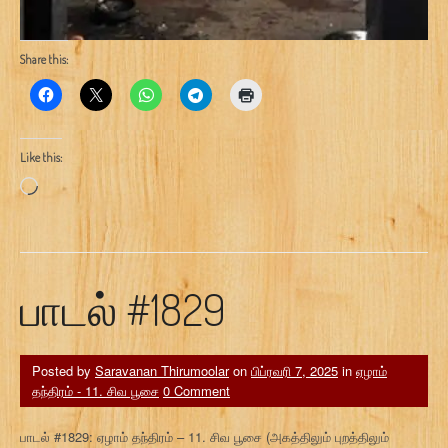
Share this:
Like this:
Loading…
பாடல் #1829
Posted by
Saravanan Thirumoolar
on
பிப்ரவரி 7, 2025
in
ஏழாம்
தந்திரம் - 11. சிவ பூசை
0 Comment
பாடல் #1829: ஏழாம் தந்திரம் – 11. சிவ பூசை (அகத்திலும் புறத்திலும்