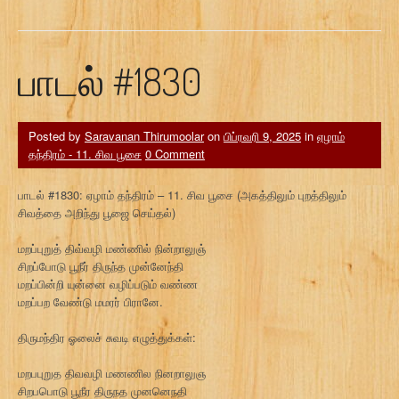
பாடல் #1830
Posted by
Saravanan Thirumoolar
on
பிப்ரவரி 9, 2025
in
ஏழாம்
தந்திரம் - 11. சிவ பூசை
0 Comment
பாடல் #1830: ஏழாம் தந்திரம் – 11. சிவ பூசை (அகத்திலும் புறத்திலும்
சிவத்தை அறிந்து பூஜை செய்தல்)
மறப்புறுத் திவ்வழி மண்ணில் நின்றாலுஞ்
சிறப்போடு பூநீர் திருந்த முன்னேந்தி
மறப்பின்றி யுன்னை வழிப்படும் வண்ண
மறப்பற வேண்டு மமரர் பிரானே.
திருமந்திர ஓலைச் சுவடி எழுத்துக்கள்:
மறபபுறுத திவவழி மணணில நினறாலுஞ
சிறபபொடு பூநீர திருநத முனனெநதி