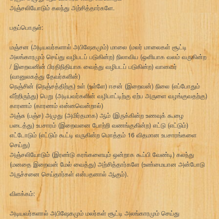
அஞ்சலியோடும் கலந்து அற்சித்தார்களே.
பதப்பொருள்:
மஞ்சன (அடியவர்களால் அபிஷேகமும்) மாலை (மலர் மாலைகள் சூட்டி
அலங்காரமும் செய்து வழிபடப் படுகின்ற) நிலாவிய (ஒளியாக வலம் வருகின்ற
/ இறைவனின் பிரதிநிதியாக வைத்து வழிபடப் படுகின்ற) வானவர்
(வானுலகத்து தேவர்களின்)
நெஞ்சின் (நெஞ்சத்திற்கு) உள் (உள்ளே) ஈசன் (இறைவன்) நிலை (எப்போதும்
வீற்றிருந்து) பெறு (அடியவர்களின் வழிபாட்டிற்கு ஏற்ப அருளை வழங்குவதற்கு)
காரணம் (காரணம் என்னவென்றால்)
அஞ்சு (பஞ்ச) அமுது (அமிர்தமாக) ஆம் (இருக்கின்ற உணவுக் கூழை
படைத்து) உபசாரம் (இறைவனை போற்றி வணங்குகின்ற) எட்டு (எட்டும்)
எட்டோடும் (எட்டும் கூட்டி வருகின்ற மொத்தம் 16 விதமான உபசாரங்களை
செய்து)
அஞ்சலியோடும் (இரண்டு கரங்களையும் ஒன்றாக கூப்பி வேண்டி) கலந்து
(மனதை இறைவன் மேல் வைத்து) அற்சித்தார்களே (உண்மையான அன்போடு
அருச்சனை செய்தார்கள் என்பதனால் ஆகும்).
விளக்கம்:
அடியவர்களால் அபிஷேகமும் மலர்கள் சூட்டி அலங்காரமும் செய்து