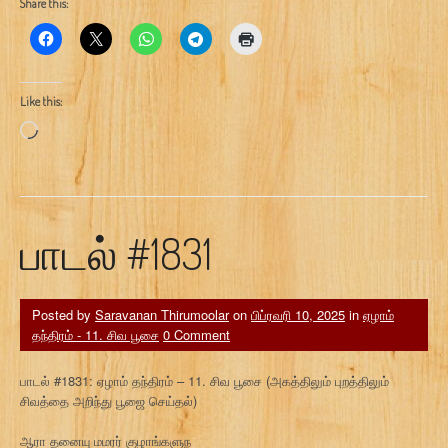
Share this:
Like this:
Loading…
பாடல் #1831
Posted by
Saravanan Thirumoolar
on
பிப்ரவரி 10, 2025
in
ஏழாம்
தந்திரம் - 11. சிவ பூசை
0 Comment
பாடல் #1831: ஏழாம் தந்திரம் – 11. சிவ பூசை (அகத்திலும் புறத்திலும்
சிவத்தை அறிந்து பூஜை செய்தல்)
ஆரா தனையு மமரர் குழாங்களுந