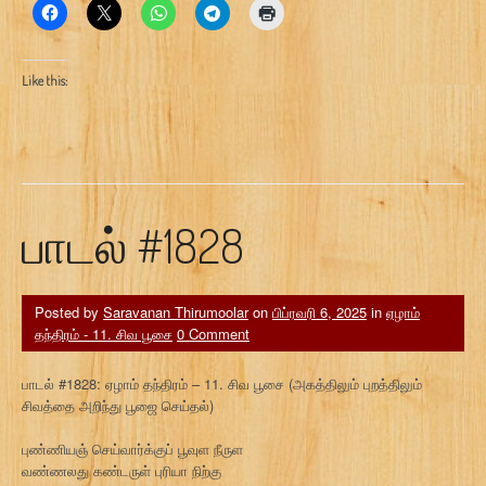
Like this:
பாடல் #1828
Posted by
Saravanan Thirumoolar
on
பிப்ரவரி 6, 2025
in
ஏழாம்
தந்திரம் - 11. சிவ பூசை
0 Comment
பாடல் #1828: ஏழாம் தந்திரம் – 11. சிவ பூசை (அகத்திலும் புறத்திலும்
சிவத்தை அறிந்து பூஜை செய்தல்)
புண்ணியஞ் செய்வார்க்குப் பூவுள நீருள
வண்ணலது கண்டருள் புரியா நிற்கு