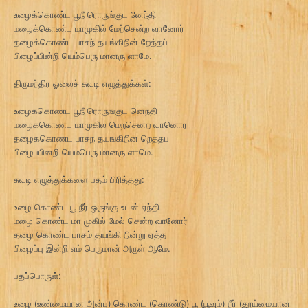
உழைக்கொண்ட பூநீ ரொருங்குட னேந்தி
மழைக்கொண்ட மாமுகில் மேற்சென்ற வானோர்
தழைக்கொண்ட பாசந் தயங்கிநின் றேத்தப்
பிழைப்பின்றி யெம்பெரு மானரு ளாமே.
திருமந்திர ஓலைச் சுவடி எழுத்துக்கள்:
உழைககொணட பூநீ ரொருஙகுட னெநதி
மழைககொணட மாமுகில மெறசெனற வானொர
தழைககொணட பாசந தயஙகிநின றெததப
பிழைபபினறி யெமபெரு மானரு ளாமெ.
சுவடி எழுத்துக்களை பதம் பிரித்தது:
உழை கொண்ட பூ நீர் ஒருங்கு உடன் ஏந்தி
மழை கொண்ட மா முகில் மேல் சென்ற வானோர்
தழை கொண்ட பாசம் தயங்கி நின்று ஏத்த
பிழைப்பு இன்றி எம் பெருமான் அருள் ஆமே.
பதப்பொருள்:
உழை (உண்மையான அன்பு) கொண்ட (கொண்டு) பூ (பூவும்) நீர் (தூய்மையான