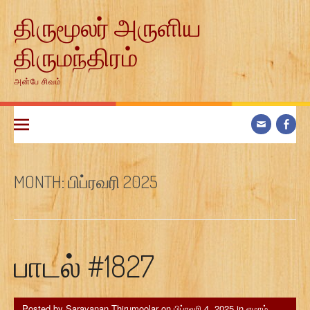
Skip
திருமூலர் அருளிய
to
content
திருமந்திரம்
அன்பே சிவம்
MONTH:
பிப்ரவரி 2025
பாடல் #1827
Posted by
Saravanan Thirumoolar
on
பிப்ரவரி 4, 2025
in
ஏழாம்