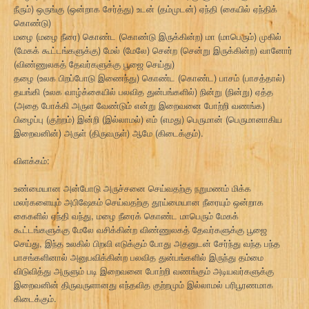
நீரும்) ஒருங்கு (ஒன்றாக சேர்த்து) உடன் (தம்முடன்) ஏந்தி (கையில் ஏந்திக்
கொண்டு)
மழை (மழை நீரை) கொண்ட (கொண்டு இருக்கின்ற) மா (மாபெரும்) முகில்
(மேகக் கூட்டங்களுக்கு) மேல் (மேலே) சென்ற (சென்று இருக்கின்ற) வானோர்
(விண்ணுலகத் தேவர்களுக்கு பூஜை செய்து)
தழை (உலக பிறப்போடு இணைந்து) கொண்ட (கொண்ட) பாசம் (பாசத்தால்)
தயங்கி (உலக வாழ்க்கையில் பலவித துன்பங்களில்) நின்று (நின்று) ஏத்த
(அதை போக்கி அருள வேண்டும் என்று இறைவனை போற்றி வணங்க)
பிழைப்பு (குற்றம்) இன்றி (இல்லாமல்) எம் (எமது) பெருமான் (பெருமானாகிய
இறைவனின்) அருள் (திருவருள்) ஆமே (கிடைக்கும்).
விளக்கம்:
உண்மையான அன்போடு அருச்சனை செய்வதற்கு நறுமணம் மிக்க
மலர்களையும் அபிஷேகம் செய்வதற்கு தூய்மையான நீரையும் ஒன்றாக
கைகளில் ஏந்தி வந்து, மழை நீரைக் கொண்ட மாபெரும் மேகக்
கூட்டங்களுக்கு மேலே வசிக்கின்ற விண்ணுலகத் தேவர்களுக்கு பூஜை
செய்து, இந்த உலகில் பிறவி எடுக்கும் போது அதனுடன் சேர்ந்து வந்த பந்த
பாசங்களினால் அனுபவிக்கின்ற பலவித துன்பங்களில் இருந்து தம்மை
விடுவித்து அருளும் படி இறைவனை போற்றி வணங்கும் அடியவர்களுக்கு
இறைவனின் திருவருளானது எந்தவித குற்றமும் இல்லாமல் பரிபூரணமாக
கிடைக்கும்.