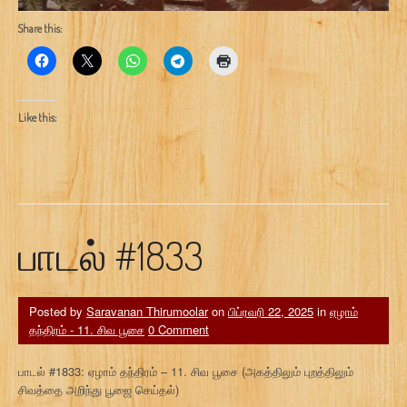
Share this:
Like this:
பாடல் #1833
Posted by
Saravanan Thirumoolar
on
பிப்ரவரி 22, 2025
in
ஏழாம்
தந்திரம் - 11. சிவ பூசை
0 Comment
பாடல் #1833: ஏழாம் தந்திரம் – 11. சிவ பூசை (அகத்திலும் புறத்திலும்
சிவத்தை அறிந்து பூஜை செய்தல்)