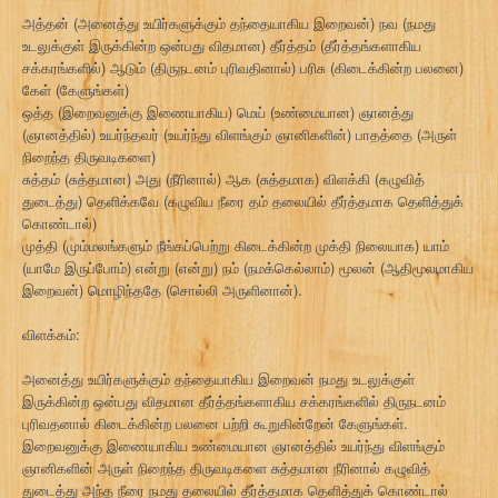
அத்தன் (அனைத்து உயிர்களுக்கும் தந்தையாகிய இறைவன்) நவ (நமது
உடலுக்குள் இருக்கின்ற ஒன்பது விதமான) தீர்த்தம் (தீர்த்தங்களாகிய
சக்கரங்களில்) ஆடும் (திருநடனம் புரிவதினால்) பரிசு (கிடைக்கின்ற பலனை)
கேள் (கேளுங்கள்)
ஒத்த (இறைவனுக்கு இணையாகிய) மெய் (உண்மையான) ஞானத்து
(ஞானத்தில்) உயர்ந்தவர் (உயர்ந்து விளங்கும் ஞானிகளின்) பாதத்தை (அருள்
நிறைந்த திருவடிகளை)
சுத்தம் (சுத்தமான) அது (நீரினால்) ஆக (சுத்தமாக) விளக்கி (கழுவித்
துடைத்து) தெளிக்கவே (கழுவிய நீரை தம் தலையில் தீர்த்தமாக தெளித்துக்
கொண்டால்)
முத்தி (மும்மலங்களும் நீங்கப்பெற்று கிடைக்கின்ற முக்தி நிலையாக) யாம்
(யாமே இருப்போம்) என்று (என்று) நம் (நமக்கெல்லாம்) மூலன் (ஆதிமூலமாகிய
இறைவன்) மொழிந்ததே (சொல்லி அருளினான்).
விளக்கம்:
அனைத்து உயிர்களுக்கும் தந்தையாகிய இறைவன் நமது உடலுக்குள்
இருக்கின்ற ஒன்பது விதமான தீர்த்தங்களாகிய சக்கரங்களில் திருநடனம்
புரிவதனால் கிடைக்கின்ற பலனை பற்றி கூறுகின்றேன் கேளுங்கள்.
இறைவனுக்கு இணையாகிய உண்மையான ஞானத்தில் உயர்ந்து விளங்கும்
ஞானிகளின் அருள் நிறைந்த திருவடிகளை சுத்தமான நீரினால் கழுவித்
துடைத்து அந்த நீரை நமது தலையில் தீர்த்தமாக தெளித்துக் கொண்டால்