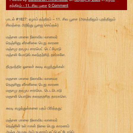
தந்திரம் - 11. சிவ பூசை
0 Comment
பாடல் #1827: ஏழாம் தந்திரம் – 11. சிவ பூசை (அகத்திலும் புறத்திலும்
சிவத்தை அறிந்து பூஜை செய்தல்)
மஞ்சன மாலை நிலாவிய வானவர்
நெஞ்சினு ளீசனிலை பெறு காரண
மஞ்சமு தாமுப சாரமெட் டெட்டோடு
மஞ்சலி யோடுங் கலந்தற்சித் தார்களே.
திருமந்திர ஓலைச் சுவடி எழுத்துக்கள்:
மஞசன மாலை நிலாவிய வானவர
நெஞசினு ளீசனிலை பெறு காரண
மஞசமு தாமுப சாரமெட டெடடொடு
மஞசலி யொடுங கலநதறசித தாரகளெ.
சுவடி எழுத்துக்களை பதம் பிரித்தது:
மஞ்சன மாலை நிலாவிய வானவர்
நெஞ்சின் உள் ஈசன் நிலை பெறு காரணம்
அஞ்சு அமுது ஆம் உபசாரம் எட்டு எட்டோடும்