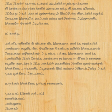
அந்த அருளின் பயனால் நமக்குள் இருக்கின்ற ஒன்பது விதமான
தீர்த்தங்களாகிய சக்கரங்களில் இறைவன் வந்து திருநடனம் புரிவான்.
அப்போது அதன் பயனால் மும்மலங்களும் நீங்கப்பெற்று கிடைக்கின்ற முக்தி
நிலையாக இறைவனே இருப்பான் என்று நமக்கெல்லாம் ஆதிமூலமாகிய
இறைவனே சொல்லி அருளினான்.
உட் கருத்து:
புண்ணிய நதிகளில் நீராடுவதை விட இறைவனை உணர்ந்த ஞானிகளின்
பாதங்களை கழுவிய நீரை தெளித்துக் கொள்வது எளிதில் இறையருளைப்
பெறுவதற்கு வழிவகுக்கும். அது எப்படி என்றால் இறைவனை உணர்ந்த
ஞானிகளின் அருள் நிறைந்த பாதங்களை தூய்மையான நீரினால் சுத்தமாக
கழுவித் துடைத்தால் அந்த பாதத்தில் இருக்கின்ற அருளின் மூலம் நமக்குள்
இருக்கின்ற மாயையாகிய அழுக்குகள் நீங்கி உண்மை அறிவைப் பெற்று அதன்
மூலம் முக்தியை அடையலாம்.
உடலுக்குள் இருக்கின்ற ஒன்பது சக்கரங்கள்:
மூலாதாரம் (அக்னி மண்டலம்)
சுவாதிஷ்டானம்
மணிப்பூரகம்
அநாகதம்