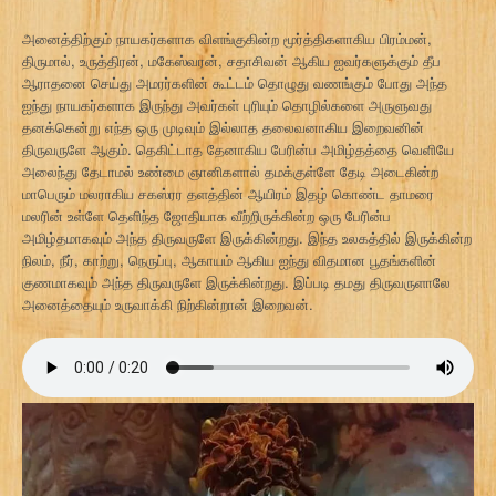
அனைத்திற்கும் நாயகர்களாக விளங்குகின்ற மூர்த்திகளாகிய பிரம்மன்,
திருமால், உருத்திரன், மகேஸ்வரன், சதாசிவன் ஆகிய ஐவர்களுக்கும் தீப
ஆராதனை செய்து அமரர்களின் கூட்டம் தொழுது வணங்கும் போது அந்த
ஐந்து நாயகர்களாக இருந்து அவர்கள் புரியும் தொழில்களை அருளுவது
தனக்கென்று எந்த ஒரு முடிவும் இல்லாத தலைவனாகிய இறைவனின்
திருவருளே ஆகும். தெகிட்டாத தேனாகிய பேரின்ப அமிழ்தத்தை வெளியே
அலைந்து தேடாமல் உண்மை ஞானிகளால் தமக்குள்ளே தேடி அடைகின்ற
மாபெரும் மலராகிய சகஸ்ரர தளத்தின் ஆயிரம் இதழ் கொண்ட தாமரை
மலரின் உள்ளே தெளிந்த ஜோதியாக வீற்றிருக்கின்ற ஒரு பேரின்ப
அமிழ்தமாகவும் அந்த திருவருளே இருக்கின்றது. இந்த உலகத்தில் இருக்கின்ற
நிலம், நீர், காற்று, நெருப்பு, ஆகாயம் ஆகிய ஐந்து விதமான பூதங்களின்
குணமாகவும் அந்த திருவருளே இருக்கின்றது. இப்படி தமது திருவருளாலே
அனைத்தையும் உருவாக்கி நிற்கின்றான் இறைவன்.