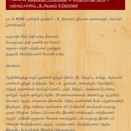
மூன்றாம் தந்திரம் - 8. தியானம்
0 Comment
பாடல் #598: மூன்றாம் தந்திரம் – 8. தியானம் (தியான வகைகளும், செய்யும்
முறைகளும்)
வருமாதி யீரெட்டுள் வந்த தியானம்
பொருவாத புந்தி புலன்போக மேவல்
உருவாய சத்தி பரத்தியான முன்னுங்
குருவார் சிவத்தியானம் யோகக் கூறே.
விளக்கம்:
ஆதியிலிருந்து வரும் பூதங்கள் ஐந்தும் (நிலம், நீர், நெருப்பு, காற்று, ஆகாயம்)
புலன்கள் ஐந்தும் (பார்த்தல், கேட்டல், நுகர்தல், சுவைத்தல், தொடுதல்)
அந்தக் கரணங்கள் நான்கும் (மனம், புத்தி, சித்தம், அகங்காரம்) மாயை
ஒன்றும் ஆத்மா ஒன்றும் ஆகிய 16 உண்மைகளையும் நினைப்பது ஆருயிர்த்
தியானம் ஆகும். சாதாரண நிலையில் அறிவு புலன்களின் மேல் பற்றுகொண்டு
இருக்கும். அந்த அறிவை புலன்களை விட்டு விலக்கி வைத்தால் வருவது
முதல் பிரிவான அம்மை அப்பனாகிய இரண்டு சக்திகளும் பரத்தியானம்
ஆகும். அறிவில் குருவாக சிவனை வைத்துவிட்டால் வருவது இரண்டாம்
பிரிவான சிவத்தியானம் ஆகும். பரத்தியானம், சிவத்தியானம் ஆகிய
இவையே யோகத்தின் இரண்டு பிரிவுகளாகும்.