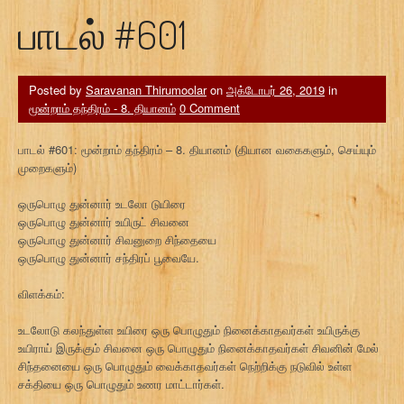
பாடல் #601
Posted by
Saravanan Thirumoolar
on
அக்டோபர் 26, 2019
in
மூன்றாம் தந்திரம் - 8. தியானம்
0 Comment
பாடல் #601: மூன்றாம் தந்திரம் – 8. தியானம் (தியான வகைகளும், செய்யும்
முறைகளும்)
ஒருபொழு துன்னார் உடலோ டுயிரை
ஒருபொழு துன்னார் உயிருட் சிவனை
ஒருபொழு துன்னார் சிவனுறை சிந்தையை
ஒருபொழு துன்னார் சந்திரப் பூவையே.
விளக்கம்:
உடலோடு கலந்துள்ள உயிரை ஒரு பொழுதும் நினைக்காதவர்கள் உயிருக்கு
உயிராய் இருக்கும் சிவனை ஒரு பொழுதும் நினைக்காதவர்கள் சிவனின் மேல்
சிந்தனையை ஒரு பொழுதும் வைக்காதவர்கள் நெற்றிக்கு நடுவில் உள்ள
சக்தியை ஒரு பொழுதும் உணர மாட்டார்கள்.