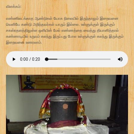
விளக்கம்:
எண்ணிலடங்காத ஆண்டுகள் யோக நிலையில் இருந்தாலும் இறைவனை
வெளியே கண்டு அறிந்தவர்கள் யாரும் இல்லை. உள்ளுக்குள் இருக்கும்
சகஸ்ரதளத்திலுள்ள ஒளியின் மேல் எண்ணத்தை வைத்து தியானித்தால்
கண்ணாடியில் உருவம் கலந்து இருப்பது போல உள்ளுக்குள் கலந்து இருக்கும்
இறைவனை உணரலாம்.