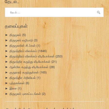
தேடல்…
v
இதற்காகத்
i
தேடு:
g
தலைப்புகள்
a
திருமூலர்
(5)
►
t
திருமூலர் வழிபாடு
(3)
►
i
திருமூலரின் சீடர்கள்
(1)
►
திருமந்திரம் விளக்கம்
(1846)
►
o
திருமந்திரம் விளக்கம் வீடியோக்கள்
(253)
►
திருமந்திர கருத்து வீடியோக்கள்
(21)
►
n
ஆன்மிக கருத்து வீடியோக்கள்
(28)
►
குருநாதர் கருத்துக்கள்
(165)
►
திருமந்திர அறிவியல்
(1)
►
புத்தகங்கள்
(6)
►
இசை
(1)
►
திருமூலர் புகைப்படங்கள்
(2)
►