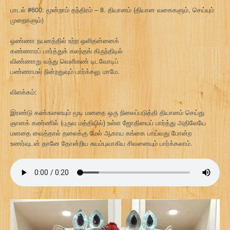
பாடல் #600: மூன்றாம் தந்திரம் – 8. தியானம் (தியான வகைகளும், செய்யும்
முறைகளும்)
ஒண்ணா நயனத்தில் உற்ற ஒளிதன்னைக்
கண்ணாரப் பார்த்துக் கலந்தங் கிருந்திடில்
விண்ணாறு வந்து வெளிகண் டிடவோடிப்
பண்ணாமல் நின்றதுவும் பார்க்கலு மாமே.
விளக்கம்:
இரண்டு கண்களையும் மூடி மனதை ஒரு நிலைப்படுத்தி தியானம் செய்து
ஞானக் கண்ணில் (புருவ மத்தியில்) உள்ள ஜோதியைப் பார்த்து அதிலேயே
மனதை வைத்தால் தலைக்கு மேல் ஆகாய கங்கை பாய்வது போன்ற
உணர்வுடன் தானே தோன்றிய சுயம்புவாகிய சிவனையும் பார்க்கலாம்.