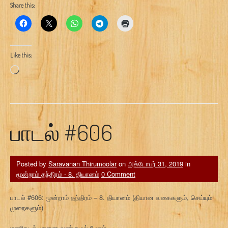
Share this:
Like this:
Loading…
பாடல் #606
Posted by
Saravanan Thirumoolar
on
அக்டோபர் 31, 2019
in
மூன்றாம் தந்திரம் - 8. தியானம்
0 Comment
பாடல் #606: மூன்றாம் தந்திரம் – 8. தியானம் (தியான வகைகளும், செய்யும்
முறைகளும்)
மணிகடல் யானை வளர்குழல் மேகம்