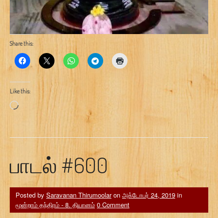
Share this:
Like this:
Loading…
பாடல் #600
Posted by
Saravanan Thirumoolar
on
அக்டோபர் 24, 2019
in
மூன்றாம் தந்திரம் - 8. தியானம்
0 Comment