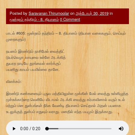
Posted by
Saravanan Thirumoolar
on
அக்டோபர் 30, 2019
in
மூன்றாம் தந்திரம் - 8. தியானம்
0 Comment
பாடல் #605: மூன்றாம் தந்திரம் – 8. தியானம் (தியான வகைகளும், செய்யும்
முறைகளும்)
நயனம் இரண்டும் நாசிமேல் வைத்திட்
டுயர்வெழா வாயுவை உள்ளே அடக்கித்
துயரற நாடியே தூங்கவல் லார்க்குப்
பயனிது காயம் பயமில்லை தானே.
விளக்கம்:
இரண்டு கண்களையும் புருவ மத்தியிலுள்ள மூக்கின் மேல் வைத்து உள்ளிழுத்த
மூச்சுக்காற்றை வெளியே விடாமல் அடக்கி வைத்து கர்மாவினால் வரும் உடல்
மற்றும் மன துன்பங்கள் நீங்க வேண்டி தியானம் செய்தால் அதன் பயனாக
உடலுக்குத் துன்பம் எதுவும் வராது. மனதில் எந்த பயமும் இருக்காது.