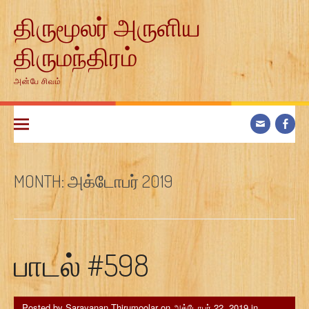
Skip
திருமூலர் அருளிய
to
content
திருமந்திரம்
அன்பே சிவம்
MONTH:
அக்டோபர் 2019
பாடல் #598
Posted by
Saravanan Thirumoolar
on
அக்டோபர் 22, 2019
in