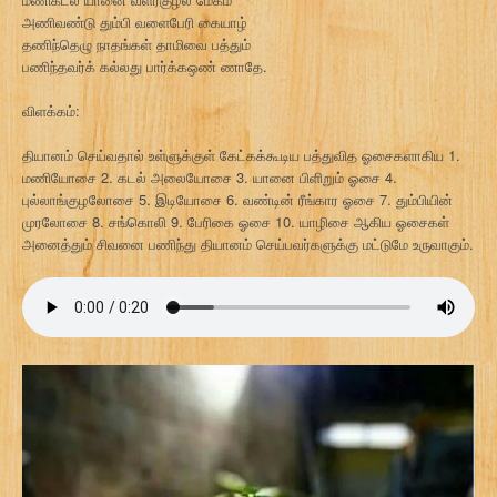
அணிவண்டு தும்பி வளைபேரி கையாழ்
தணிந்தெழு நாதங்கள் தாமிவை பத்தும்
பணிந்தவர்க் கல்லது பார்க்கஒண் ணாதே.
விளக்கம்:
தியானம் செய்வதால் உள்ளுக்குள் கேட்கக்கூடிய பத்துவித ஓசைகளாகிய 1.
மணியோசை 2. கடல் அலையோசை 3. யானை பிளிறும் ஓசை 4.
புல்லாங்குழலோசை 5. இடியோசை 6. வண்டின் ரீங்கார ஓசை 7. தும்பியின்
முரலோசை 8. சங்கொலி 9. பேரிகை ஓசை 10. யாழிசை ஆகிய ஓசைகள்
அனைத்தும் சிவனை பணிந்து தியானம் செய்பவர்களுக்கு மட்டுமே உருவாகும்.