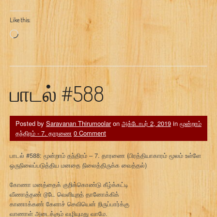
Like this:
Loading…
பாடல் #588
Posted by
Saravanan Thirumoolar
on
அக்டோபர் 2, 2019
in
மூன்றாம்
தந்திரம் - 7. தாரணை
0 Comment
பாடல் #588: மூன்றாம் தந்திரம் – 7. தாரணை (பிரத்தியாகாரம் மூலம் உள்ளே
ஒருநிலைப்படுத்திய மனதை நிலைத்திருக்க வைத்தல்)
கோணா மனத்தைக் குறிக்கொண்டு கீழ்க்கட்டி
வீணாத்தண் டூடே வெளியுறத் தானோக்கிக்
காணாக்கண் கேளாச் செவியென் றிருப்பார்க்கு
வாணாள் அடைக்கும் வழியுமது வாமே.