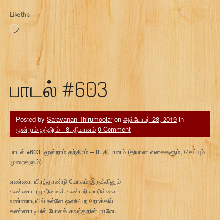
Like this:
Loading…
பாடல் #603
Posted by
Saravanan Thirumoolar
on
அக்டோபர் 28, 2019
in
மூன்றாம் தந்திரம் - 8. தியானம்
0 Comment
பாடல் #603: மூன்றாம் தந்திரம் – 8. தியானம் (தியான வகைகளும், செய்யும்
முறைகளும்)
எண்ணா யிரத்தாண்டு யோகம் இருக்கினும்
கண்ணா ரமுதினைக் கண்டறி வாரில்லை
உண்ணாடியில் உள்ளே ஒளிபெற நோக்கில்
கண்ணாடியில் போலக் கலந்துநின் றானே.