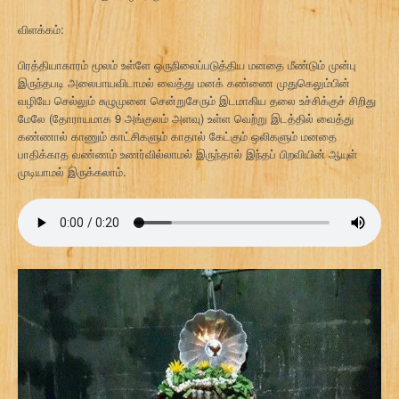
விளக்கம்:
பிரத்தியாகாரம் மூலம் உள்ளே ஒருநிலைப்படுத்திய மனதை மீண்டும் முன்பு
இருந்தபடி அலைபாயவிடாமல் வைத்து மனக் கண்ணை முதுகெலும்பின்
வழியே செல்லும் சுழுமுனை சென்றுசேரும் இடமாகிய தலை உச்சிக்குச் சிறிது
மேலே (தோராயமாக 9 அங்குலம் அளவு) உள்ள வெற்று இடத்தில் வைத்து
கண்ணால் காணும் காட்சிகளும் காதால் கேட்கும் ஒலிகளும் மனதை
பாதிக்காத வண்ணம் உணர்வில்லாமல் இருந்தால் இந்தப் பிறவியின் ஆயுள்
முடியாமல் இருக்கலாம்.