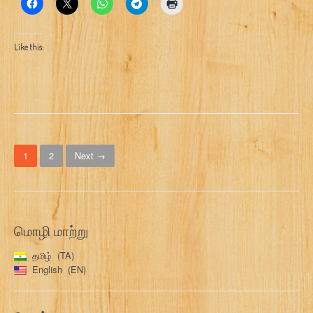
Like this:
P
1
2
Next →
o
s
t
மொழி மாற்று
s
தமிழ்
TA
n
English
EN
a