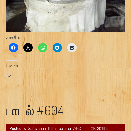
Share this:
Like this:
Loading…
பாடல் #604
Posted by
Saravanan Thirumoolar
on
அக்டோபர் 29, 2019
in