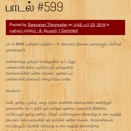
பாடல் #599
Posted by
Saravanan Thirumoolar
on
அக்டோபர் 23, 2019
in
மூன்றாம் தந்திரம் - 8. தியானம்
1 Comment
பாடல் #599: மூன்றாம் தந்திரம் – 8. தியானம் (தியான வகைகளும், செய்யும்
முறைகளும்)
கண்ணாக்கு மூக்குச் செவிஞானக் கூட்டத்துட்
பண்ணாக்கி நின்ற பழம்பொருள் ஒன்றுண்டு
அண்ணாக்கின் உள்ளே அகண்ட ஒளிகாட்டிப்
புண்ணாக்கி நம்மையும் பிழைப்பித்த வாறே.
விளக்கம்:
கண், நாக்கு, மூக்கு, காது ஆகிய நான்கின் உணர்வுகளை உணர்த்தும்
ஞானமாகிய கூட்டத்தில் ஓம் என்னும் ஒலியை உருவாக்கி நிற்கின்ற
பரம்பொருள் ஒன்று உண்டு. அந்தப் பரம்பொருளை நினைத்து உடலை வருத்தி
தியானம் செய்பவர்களின் உள் நாக்கின் உள்ளே அகண்ட பேரொளியைக்
காட்டுவது மட்டுமன்றி அவ்வாறு உடலை வருத்தி தியானத்தை