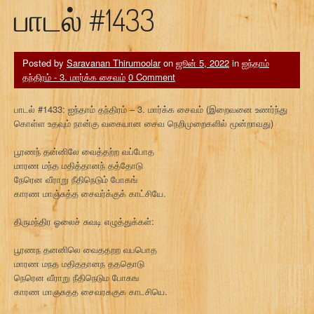
பாடல் #1433
Posted by
Saravanan Thirumoolar
on
ஜூன் 5, 2022
in
ஐந்தாம்
தந்திரம் - 3. மார்க்க சைவம்
0 Comment
பாடல் #1433: ஐந்தாம் தந்திரம் – 3. மார்க்க சைவம் (இறைவனை உணர்ந்து
கொள்ள உதவும் நான்கு வகையான சைவ நெறிமுறைகளில் மூன்றாவது)
பூரணந் தன்னிலே வைத்தற்ற வப்போத
மாரண மந்த மதித்தானந் தத்தோடு
நேரென வீராறு நீதிநெடும் போகங்
காரண மாஞ்சுத்த சைவர்க்குக் காட்சியே.
திருமந்திர ஓலைச் சுவடி எழுத்துக்கள்:
பூரணந தனனிலெ வைததறற வபபொத
மாரண மநத மதிததானந தததொடு
நெரென வீராறு நீதிநெடும போகங
காரண மாஞசுதத சைவரககுக காடசியெ.