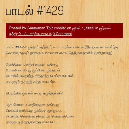
பாடல் #1429
Posted by
Saravanan Thirumoolar
on
ஜூன் 1, 2022
in
ஐந்தாம்
தந்திரம் - 3. மார்க்க சைவம்
0 Comment
பாடல் #1429: ஐந்தாம் தந்திரம் – 3. மார்க்க சைவம் (இறைவனை உணர்ந்து
கொள்ள உதவும் நான்கு வகையான சைவ நெறிமுறைகளில் மூன்றாவது)
ஆகமொன் பானதி லாதன நாலேழு
மோகமி னாலேழு முப்பேத முற்றுடன்
வேகமில் வேதாந்த சித்தாந்த மெய்மையொன்
றாகமுடிந் ததருஞ் சுத்த சைவமே.
திருமந்திர ஓலைச் சுவடி எழுத்துக்கள்:
ஆக மொனபா னதிலாதன நாலெழு
மொகமி னாலெழு முபபெத முறறுடன
வெகமில வெதாநத சிததாநத மெயமையொன
றாகமுடிந ததருஞ சுதத சைவமெ.