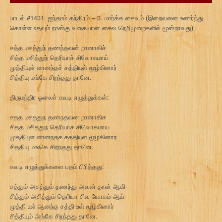
பாடல் #1431: ஐந்தாம் தந்திரம் – 3. மார்க்க சைவம் (இறைவனை உணர்ந்து
கொள்ள உதவும் நான்கு வகையான சைவ நெறிமுறைகளில் மூன்றாவது)
சத்த மசத்துந் தணந்தவன் றானாகிச்
சித்த மசித்துந் தெரியாச் சிவோகமாய்
முத்தியுள் ளானந்தச் சத்தியுள் மூழ்கினார்
சித்தியு மங்கே சிறந்தது தானே.
திருமந்திர ஓலைச் சுவடி எழுத்துக்கள்:
சதத மசததுந தணநதவன றானாகிச
சிதத மசிததுந தெரியாச சிவொகமாய
முததியுள ளானநதச சததியுள மூழகினார
சிததியு மஙகெ சிறநதது தானெ.
சுவடி எழுத்துக்களை பதம் பிரித்தது:
சத்தும் அசத்தும் தணந்து அவன் தான் ஆகி
சித்தும் அசித்தும் தெரியா சிவ யோகம் ஆய்
முத்தி உள் ஆனந்த சத்தி உள் மூழ்கினார்
சித்தியும் அங்கே சிறந்தது தானே.