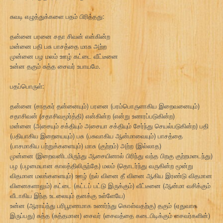
சுவடி எழுத்துக்களை பதம் பிரித்தது:
தன்னை பரனை சதா சிவன் என்கின்ற
மன்னை பதி பசு பாசத்தை மாசு அற்ற
முன்னை பழ மலம் ஊழ் கட்டை வீட்டீனை
உன்ன தகும் சுத்த சைவர் உபாயமே.
பதப்பொருள்:
தன்னை (சாதகர் தன்னையும்) பரனை (பரம்பொருளாகிய இறைவனையும்)
சதாசிவன் (சதாசிவமூர்த்தி) என்கின்ற (என்று உணரப்படுகின்ற)
மன்னை (அசையும் சக்தியும் அசையா சக்தியும் சேர்ந்து செயல்படுகின்ற) பதி
(பதியாகிய இறையையும்) பசு (பசுவாகிய ஆன்மாவையும்) பாசத்தை
(பாசமாகிய பற்றுக்களையும்) மாசு (குற்றம்) அற்ற (இல்லாத)
முன்னை (இறைவனிடமிருந்து ஆசையினால் பிரிந்து வந்த பிறகு குற்றமடைந்து)
பழ (பழமையான காலத்திலிருந்தே) மலம் (தொடர்ந்து வருகின்ற மூன்று
விதமான மலங்களையும்) ஊழ் (நல் வினை தீ வினை ஆகிய இரண்டு விதமான
வினைகளாலும்) கட்டை (கட்டப் பட்டு இருக்கும்) வீட்டீனை (ஆன்மா வசிக்கும்
வீடாகிய இந்த உடலையும் தனக்கு உள்ளேயே)
உன்ன (ஆராய்ந்து பரிபூரணமாக உணர்ந்து கொள்வதற்கு) தகும் (ஏதுவாக
இருப்பது) சுத்த (சுத்தமான) சைவர் (சைவத்தை கடைபிடிக்கும் சைவர்களின்)