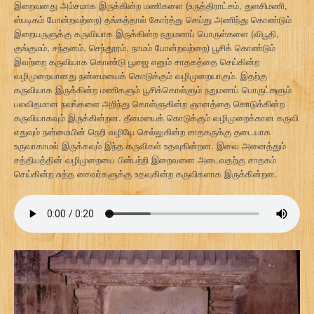
இறைவனது அம்சமாக இருக்கின்ற மணிகளை (உருத்திராட்சம், துளசிமணி,
ஸ்படிகம் போன்றவற்றை) தங்கத்தால் கோர்த்து செய்து அணிந்து கொண்டும்
இறையருளுக்கு கருவியாக இருக்கின்ற நறுமணப் பொருள்களை (விபூதி,
குங்குமம், சந்தனம், செந்தூரம், நாமம் போன்றவற்றை) பூசிக் கொண்டும்
இவற்றை கருவியாக கொண்டு பூஜை எனும் சாதகத்தை செய்கின்ற
வழிமுறையானது நன்மையைக் கொடுக்கும் வழிமுறையாகும். இதற்கு
கருவியாக இருக்கின்ற மணிகளும் பூசிக்கொள்ளும் நறுமணப் பொருட்களும்
பலவிதமான நலங்களை அறிந்து கொள்ளுகின்ற ஞானத்தை கொடுக்கின்ற
கருவியாகவும் இருக்கின்றன. தீமையைக் கொடுக்கும் வழிமுறைக்கான கருவி
எதுவும் நன்மையின் நெறி வழியே செல்லுகின்ற சாதகருக்கு தடையாக
உருவாகாமல் இருக்கவும் இந்த கருவிகள் உதவுகின்றன. இவை அனைத்தும்
சத்தியத்தின் வழிமுறையை பின்பற்றி இறைவனை அடைவதற்கு சாதகம்
செய்கின்ற சுத்த சைவர்களுக்கு உதவுகின்ற கருவிகளாக இருக்கின்றன.