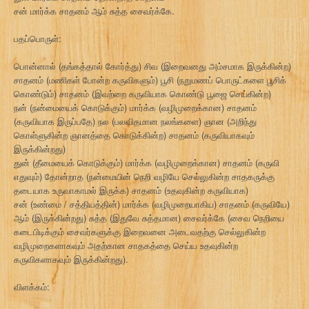
சன் மார்க்க சாதனம் ஆம் சுத்த சைவர்க்கே.
பதப்பொருள்:
பொன்னால் (தங்கத்தால் கோர்த்து) சிவ (இறைவனது அம்சமாக இருக்கின்ற)
சாதனம் (மணிகள் போன்ற கருவிகளும்) பூசி (நறுமணப் பொருட்களை பூசிக்
கொண்டும்) சாதனம் (இவற்றை கருவியாக கொண்டு பூஜை செய்கின்ற)
நன் (நன்மையைக் கொடுக்கும்) மார்க்க (வழிமுறைக்கான) சாதனம்
(கருவியாக இருப்பதே) நல (பலவிதமான நலங்களை) ஞான (அறிந்து
கொள்ளுகின்ற ஞானத்தை கொடுக்கின்ற) சாதனம் (கருவியாகவும்
இருக்கின்றது)
துன் (தீமையைக் கொடுக்கும்) மார்க்க (வழிமுறைக்கான) சாதனம் (கருவி
எதுவும்) தோன்றாத (நன்மையின் நெறி வழியே செல்லுகின்ற சாதகருக்கு
தடையாக உருவாகாமல் இருக்க) சாதனம் (உதவுகின்ற கருவியாக)
சன் (உண்மை / சத்தியத்தின்) மார்க்க (வழிமுறையாகிய) சாதனம் (கருவியே)
ஆம் (இருக்கின்றது) சுத்த (இதுவே சுத்தமான) சைவர்க்கே (சைவ நெறியை
கடைபிடிக்கும் சைவர்களுக்கு இறைவனை அடைவதற்கு செல்லுகின்ற
வழிமுறைகளாகவும் அதற்கான சாதகத்தை செய்ய உதவுகின்ற
கருவிகளாகவும் இருக்கின்றது).
விளக்கம்: