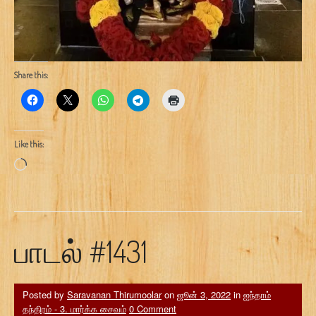
Share this:
Like this:
Loading…
பாடல் #1431
Posted by
Saravanan Thirumoolar
on
ஜூன் 3, 2022
in
ஐந்தாம்
தந்திரம் - 3. மார்க்க சைவம்
0 Comment