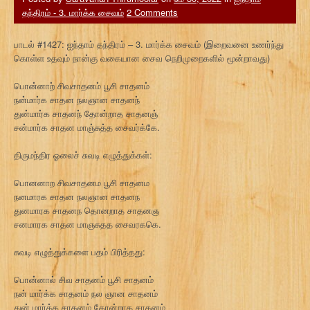
தந்திரம் - 3. மார்க்க சைவம்
2 Comments
பாடல் #1427: ஐந்தாம் தந்திரம் – 3. மார்க்க சைவம் (இறைவனை உணர்ந்து
கொள்ள உதவும் நான்கு வகையான சைவ நெறிமுறைகளில் மூன்றாவது)
பொன்னாற் சிவசாதனம் பூசி சாதனம்
நன்மார்க சாதன நலஞான சாதனந்
துன்மார்க சாதனந் தோன்றாத சாதனஞ்
சன்மார்க சாதன மாஞ்சுத்த சைவர்க்கே.
திருமந்திர ஓலைச் சுவடி எழுத்துக்கள்:
பொனனாற சிவசாதனம பூசி சாதனம
நனமாரக சாதன நலஞான சாதனந
துனமாரக சாதனந தொனறாத சாதனஞ
சனமாரக சாதன மாஞசுதத சைவரககெ.
சுவடி எழுத்துக்களை பதம் பிரித்தது:
பொன்னால் சிவ சாதனம் பூசி சாதனம்
நன் மார்க்க சாதனம் நல ஞான சாதனம்
துன் மார்க்க சாதனம் தோன்றாத சாதனம்