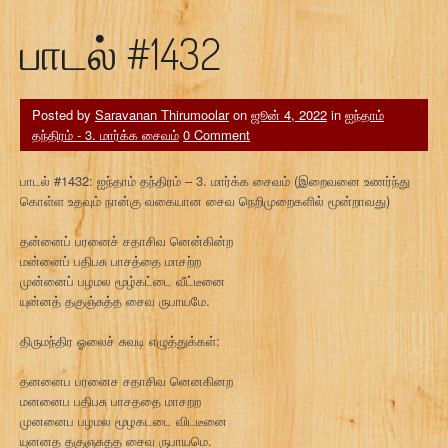
பாடல் #1432
Posted by
Saravanan Thirumoolar
on
ஜூன் 4, 2022
in
ஐந்தாம்
தந்திரம் - 3. மார்க்க சைவம்
0 Comment
பாடல் #1432: ஐந்தாம் தந்திரம் – 3. மார்க்க சைவம் (இறைவனை உணர்ந்து
கொள்ள உதவும் நான்கு வகையான சைவ நெறிமுறைகளில் மூன்றாவது)
தன்னைப் பரனைச் சதாசிவ னென்கின்ற
மன்னைப் பதிபசு பாசத்தை மாசற்ற
முன்னைப் பழமல மூழ்கட்டை வீட்டீனை
யுன்னத் தகுஞ்சுத்த சைவ ருபாயமே.
திருமந்திர ஓலைச் சுவடி எழுத்துக்கள்:
தனனைப பரனைச சதாசிவ னெனகினற
மனனைப பதிபசு பாசததை மாசறற
முனனைப பழமல மூழகடடை விடடீனை
யுனனத தகுஞசுதத சைவ ருபாயமெ.