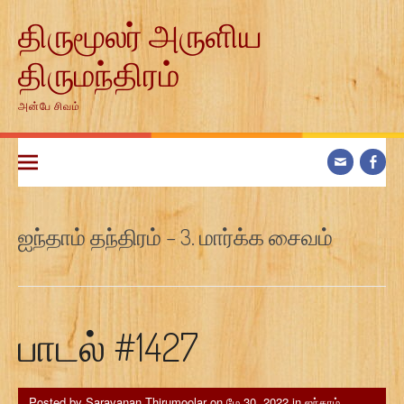
Skip
திருமூலர் அருளிய
to
content
திருமந்திரம்
அன்பே சிவம்
ஐந்தாம் தந்திரம் – 3. மார்க்க சைவம்
பாடல் #1427
Posted by
Saravanan Thirumoolar
on
மே 30, 2022
in
ஐந்தாம்