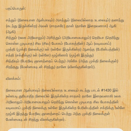
பதப்பொருள்:
சத்தும் (நிலையான ஆன்மாவும்) அசத்தும் (நிலையில்லாத உடலையும்) தணந்து
(கடந்து இருக்கின்ற) அவன் (சாதகரே) தான் (தானே இறைவனாக) ஆகி
(ஆகி)
சித்தும் (உலக அறிவாலும்) அசித்தும் (அறியாமையாலும்) தெரியா (தெரிந்து
கொள்ள முடியாத) சிவ (சிவ) யோகம் (யோகத்தின்) ஆய் (வடிவமாய்)
முத்தி (முக்தி நிலைக்கு) உள் (உள்ளே இருக்கின்ற) ஆனந்த (பேரின்பத்தின்)
சத்தி (சக்திக்கு) உள் (உள்ளே) மூழ்கினார் (மூழ்கி இருந்து)
சித்தியும் (பேரறிவு ஞானத்தைப் பெற்று) அங்கே (அந்த முக்தி நிலைக்குள்)
சிறந்தது (மேன்மையுடன் சிறந்து) தானே (விளங்குகின்றார்).
விளக்கம்:
நிலையான ஆன்மாவும் நிலையில்லாத உடலையும் கடந்து பாடல் #1430 இல்
உள்ளபடி துரியாதீத நிலையில் இருக்கின்ற சாதகர் தானே இறைவனாகி உலக
அறிவாலும் அறியாமையாலும் தெரிந்து கொள்ள முடியாத சிவ யோகத்தின்
வடிவமாய் முக்தி நிலைக்கு உள்ளே இருக்கின்ற பேரின்பத்தின் சக்திக்கு உள்ளே
மூழ்கி இருந்து பேரறிவு ஞானத்தைப் பெற்று அந்த முக்தி நிலைக்குள்
மேன்மையுடன் சிறந்து விளங்குகின்றார்.