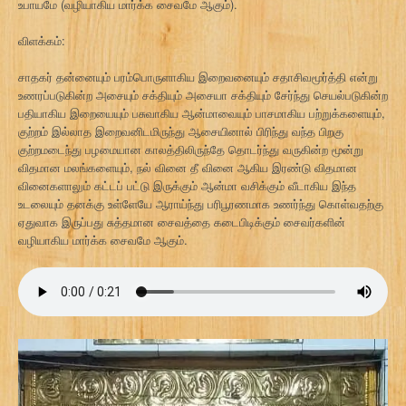
உபாயமே (வழியாகிய மார்க்க சைவமே ஆகும்).
விளக்கம்:
சாதகர் தன்னையும் பரம்பொருளாகிய இறைவனையும் சதாசிவமூர்த்தி என்று
உணரப்படுகின்ற அசையும் சக்தியும் அசையா சக்தியும் சேர்ந்து செயல்படுகின்ற
பதியாகிய இறையையும் பசுவாகிய ஆன்மாவையும் பாசமாகிய பற்றுக்களையும்,
குற்றம் இல்லாத இறைவனிடமிருந்து ஆசையினால் பிரிந்து வந்த பிறகு
குற்றமடைந்து பழமையான காலத்திலிருந்தே தொடர்ந்து வருகின்ற மூன்று
விதமான மலங்களையும், நல் வினை தீ வினை ஆகிய இரண்டு விதமான
வினைகளாலும் கட்டப் பட்டு இருக்கும் ஆன்மா வசிக்கும் வீடாகிய இந்த
உடலையும் தனக்கு உள்ளேயே ஆராய்ந்து பரிபூரணமாக உணர்ந்து கொள்வதற்கு
ஏதுவாக இருப்பது சுத்தமான சைவத்தை கடைபிடிக்கும் சைவர்களின்
வழியாகிய மார்க்க சைவமே ஆகும்.