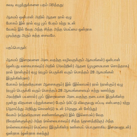
சுவடி எழுத்துக்களை பதம் பிரித்தது:
ஆகமம் ஒன்பான் அதில் ஆதன நால் ஏழு
மோகம் இல் நால் ஏழு முப் பேதம் உற்று உடன்
வேகம் இல் வேத அந்த சித்த அந்த மெய்மை ஒன்றாக
முடிந்தது அரும் சுத்த சைவமே.
பதப்பொருள்:
ஆகமம் (இறைவனை அடைவதற்கு வழிவகுக்கும் ஆகமங்கள்) ஒன்பான்
(ஒன்பது வகையாகவும்) அதில் (அவற்றின்) ஆதன (முழுமையான சொத்தாக)
நால் (நான்கும்) ஏழு (ஏழும் பெருக்கி வரும் மொத்தம் 28 ஆகமங்கள்
இருக்கின்றன)
மோகம் (எந்தவிதமான ஆசைகளும்) இல் (இல்லாமல்) நால் (நான்கும்) ஏழு
(ஏழும் பெருக்கி வரும் மொத்தம் 28 ஆகமங்களையும் கற்று உணர்ந்து
அவற்றின் பயனால்) முப் (இறைவனை அடைவதற்கு தடையாக இருக்கின்ற
மூன்று விதமான பற்றுக்களை) பேதம் (விட்டு விலகுவது எப்படி என்பதை) உற்று
(ஆராய்ந்து அறிந்து கொண்டு) உடன் (அதனுடன் சேர்ந்து)
வேகம் (எந்தவிதமான எண்ணங்களும்) இல் (இல்லாமல்) வேத
(வேதங்களுக்கு) அந்த (எல்லையாகவும்) சித்த (ஞானத்திற்கு) அந்த
(எல்லையாகவும்) மெய்மை (இருக்கின்ற உண்மைப் பொருளாகிய இறைவனுடன்)
ஒன்றாக (ஒன்றாக கலந்து)