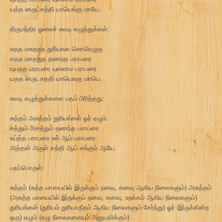
யத்த னருட்சத்தி யாயெங்கு மாயே.
திருமந்திர ஓலைச் சுவடி எழுத்துக்கள்:
சுதத மசுததந துரியஙக ளொரெழுஞ
சதத மசததுந தணநத பராபரை
யுயதத பராபரை யுளளாம பராபரை
யதத னருடசததி யாயெஙகு மாயெ.
சுவடி எழுத்துக்களை பதம் பிரித்தது:
சுத்தம் அசுத்தம் துரியங்கள் ஓர் ஏழும்
சத்தும் அசத்தும் தணந்த பராபரை
உய்த்த பராபரை உள் ஆம் பராபரை
அத்தன் அருள் சத்தி ஆய் எங்கும் ஆயே.
பதப்பொருள்:
சுத்தம் (சுத்த மாயையில் இருக்கும் நனவு, கனவு ஆகிய நிலைகளும்) அசுத்தம்
(அசுத்த மாயையில் இருக்கும் நனவு, கனவு, உறக்கம் ஆகிய நிலைகளும்)
துரியங்கள் (துரியம் துரியாதீதம் ஆகிய நிலைகளும் சேர்ந்து) ஓர் (இருக்கின்ற
ஒரு) ஏழும் (ஏழு நிலைகளையும் அனுபவிக்கும்)