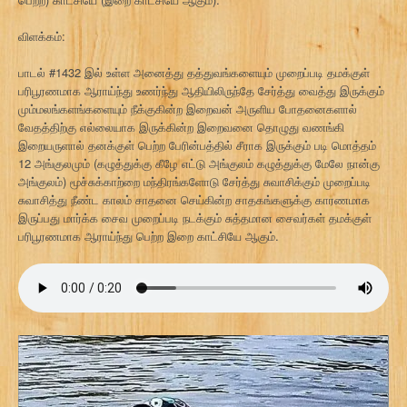
விளக்கம்:
பாடல் #1432 இல் உள்ள அனைத்து தத்துவங்களையும் முறைப்படி தமக்குள்
பரிபூரணமாக ஆராய்ந்து உணர்ந்து ஆதியிலிருந்தே சேர்த்து வைத்து இருக்கும்
மும்மலங்களங்களையும் நீக்குகின்ற இறைவன் அருளிய போதனைகளால்
வேதத்திற்கு எல்லையாக இருக்கின்ற இறைவனை தொழுது வணங்கி
இறையருளால் தனக்குள் பெற்ற பேரின்பத்தில் சீராக இருக்கும் படி மொத்தம்
12 அங்குலமும் (கழுத்துக்கு கீழே எட்டு அங்குலம் கழுத்துக்கு மேலே நான்கு
அங்குலம்) மூச்சுக்காற்றை மந்திரங்களோடு சேர்த்து சுவாசிக்கும் முறைப்படி
சுவாசித்து நீண்ட காலம் சாதனை செய்கின்ற சாதகங்களுக்கு காரணமாக
இருப்பது மார்க்க சைவ முறைப்படி நடக்கும் சுத்தமான சைவர்கள் தமக்குள்
பரிபூரணமாக ஆராய்ந்து பெற்ற இறை காட்சியே ஆகும்.