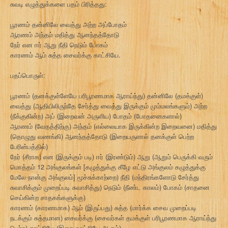
சுவடி எழுத்துக்களை பதம் பிரித்தது:
பூரணம் தன்னிலே வைத்து அற்ற அப்போதம்
ஆரணம் அந்தம் மதித்து ஆனந்தத்தோடு
நேர் என ஈர் ஆறு நீதி நெடும் போகம்
காரணம் ஆம் சுத்த சைவர்க்கு காட்சியே.
பதப்பொருள்:
பூரணம் (தனக்குள்ளேயே பரிபூரணமாக ஆராய்ந்து) தன்னிலே (தமக்குள்)
வைத்து (ஆதியிலிருந்தே சேர்த்து வைத்து இருக்கும் மும்மலங்களும்) அற்ற
(நீக்குகின்ற) அப் (இறைவன் அருளிய) போதம் (போதனைகளால்)
ஆரணம் (வேதத்திற்கு) அந்தம் (எல்லையாக இருக்கின்ற இறைவனை) மதித்து
(தொழுது வணங்கி) ஆனந்தத்தோடு (இறையருளால் தனக்குள் பெற்ற
பேரின்பத்தில்)
நேர் (சீராக) என (இருக்கும் படி) ஈர் (இரண்டும்) ஆறு (ஆறும் பெருக்கி வரும்
மொத்தம் 12 அங்குலங்கள் [கழுத்துக்கு கீழே எட்டு அங்குலம் கழுத்துக்கு
மேலே நான்கு அங்குலம்] மூச்சுக்காற்றை) நீதி (மந்திரங்களோடு சேர்த்து
சுவாசிக்கும் முறைப்படி சுவாசித்து) நெடும் (நீண்ட காலம்) போகம் (சாதனை
செய்கின்ற சாதகங்களுக்கு)
காரணம் (காரணமாக) ஆம் (இருப்பது) சுத்த (மார்க்க சைவ முறைப்படி
நடக்கும் சுத்தமான) சைவர்க்கு (சைவர்கள் தமக்குள் பரிபூரணமாக ஆராய்ந்து
பெற்ற) காட்சியே (இறை காட்சியே ஆகும்).