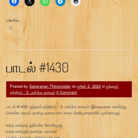
Like this:
Loading…
பாடல் #1430
Posted by
Saravanan Thirumoolar
on
ஜூன் 2, 2022
in
ஐந்தாம்
தந்திரம் - 3. மார்க்க சைவம்
0 Comment
பாடல் #1430: ஐந்தாம் தந்திரம் – 3. மார்க்க சைவம் (இறைவனை உணர்ந்து
கொள்ள உதவும் நான்கு வகையான சைவ நெறிமுறைகளில் மூன்றாவது)
சுத்த மசுத்தந் துரியங்க ளோரேழுஞ்
சத்த மசத்துந் தணந்த பராபரை
யுய்த்த பராபரை யுள்ளாம் பராபரை