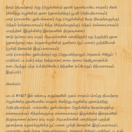
கேடு (தீயவற்றை) அறு (அறுக்கின்ற) ஞானி (ஞானியாகிய சாதகர்) கிளர்
(கிளர்ந்து எழுகின்ற) ஞான (ஞானத்திற்கு) பூபதி (அதிபதியாகவும்)
பாடு (பாசமாகிய துன்பங்களை) அறு (அறுக்கின்ற) வேத (வேதங்களுக்கு)
அந்தம் (எல்லையாகவும்) சித்த (சித்தங்களுக்கு) அந்தம் (எல்லையாகவும்)
பாதத்தின் (இருக்கின்ற இறைவனின் திருவடிகளை)
ஊடு (தம்மை நாடி வரும் அடியவர்களின் மனதிற்குள்) உறு (புகுத்தி) ஞான
(ஞானத்தை) உதய (உருவாக்குகின்ற) நுண்மை (நுட்பமான) முத்தியோன்
(முக்தி நிலையில் இருப்பவராகவும்)
பாடு (பாசமாகிய துன்பத்தை) உறு (அனுபவித்தாலும் அதனால் சிறிதும்
பாதிக்கப் படாமல்) சுத்த (சுத்தமான) சைவ (சைவ நெறிமுறையைக்
கடைபிடித்து) பத்த (பக்தியிலேயே) நித்தனே (எப்போதும் நிற்பவராகவும்
இருப்பார்).
விளக்கம்:
பாடல் #1427 இல் உள்ளபடி கருவிகளின் மூலம் சாதகம் செய்து தீயவற்றை
அறுக்கின்ற ஞானியாகிய சாதகர் கிளர்ந்து எழுகின்ற ஞானத்திற்கு
அதிபதியாகவும், பாசமாகிய துன்பங்களை அறுக்கின்ற வேதங்களுக்கு
எல்லையாகவும் சித்தங்களுக்கு எல்லையாகவும் இருக்கின்ற இறைவனின்
திருவடிகளை தம்மை நாடி வரும் அடியவர்களின் மனதிற்குள் புகுத்தி
ஞானத்தை உருவாக்குகின்ற நுட்பமான முக்தி நிலையில் இருப்பவராகவும்,
பாசமாகிய துன்பத்தை அனுபவித்தாலும் அதனால் சிறிதும் பாதிக்கப் படாமல்