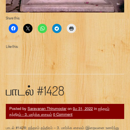
Share this:
Like this:
பாடல் #1428
Posted by
Saravanan Thirumoolar
on
மே 31, 2022
in
ஐந்தாம்
தந்திரம் - 3. மார்க்க சைவம்
0 Comment
பாடல் #1428: ஐந்தாம் தந்திரம் – 3. மார்க்க சைவம் (இறைவனை உணர்ந்து