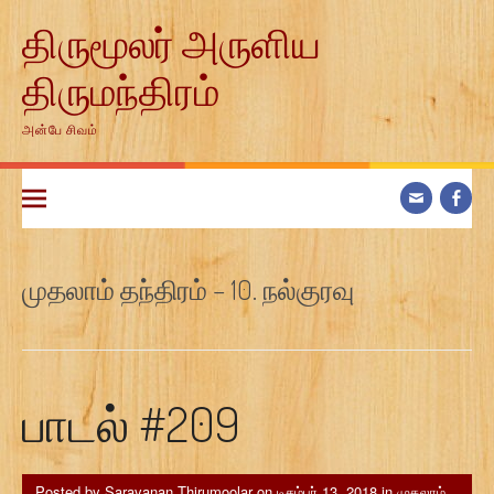
Skip
திருமூலர் அருளிய
to
content
திருமந்திரம்
அன்பே சிவம்
முதலாம் தந்திரம் – 10. நல்குரவு
பாடல் #209
Posted by
Saravanan Thirumoolar
on
டிசம்பர் 13, 2018
in
முதலாம்