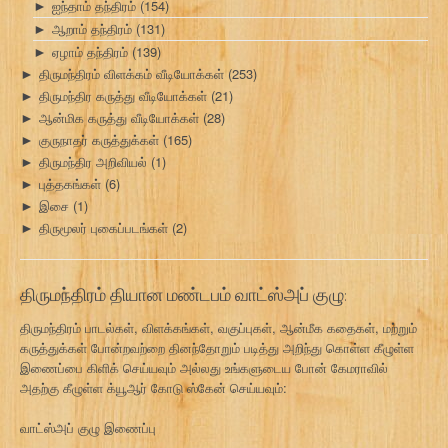
ஐந்தாம் தந்திரம்
(154)
►
ஆறாம் தந்திரம்
(131)
►
ஏழாம் தந்திரம்
(139)
►
திருமந்திரம் விளக்கம் வீடியோக்கள்
(253)
►
திருமந்திர கருத்து வீடியோக்கள்
(21)
►
ஆன்மிக கருத்து வீடியோக்கள்
(28)
►
குருநாதர் கருத்துக்கள்
(165)
►
திருமந்திர அறிவியல்
(1)
►
புத்தகங்கள்
(6)
►
இசை
(1)
►
திருமூலர் புகைப்படங்கள்
(2)
►
திருமந்திரம் தியான மண்டபம் வாட்ஸ்அப் குழு:
திருமந்திரம் பாடல்கள், விளக்கங்கள், வகுப்புகள், ஆன்மீக கதைகள், மற்றும்
கருத்துக்கள் போன்றவற்றை தினந்தோறும் படித்து அறிந்து கொள்ள கீழுள்ள
இணைப்பை கிளிக் செய்யவும் அல்லது உங்களுடைய போன் கேமராவில்
அதற்கு கீழுள்ள க்யூஆர் கோடு ஸ்கேன் செய்யவும்:
வாட்ஸ்அப் குழு இணைப்பு