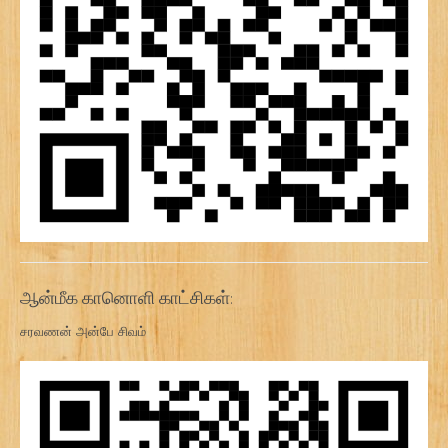
ஆன்மீக கானொளி காட்சிகள்:
சரவணன் அன்பே சிவம்