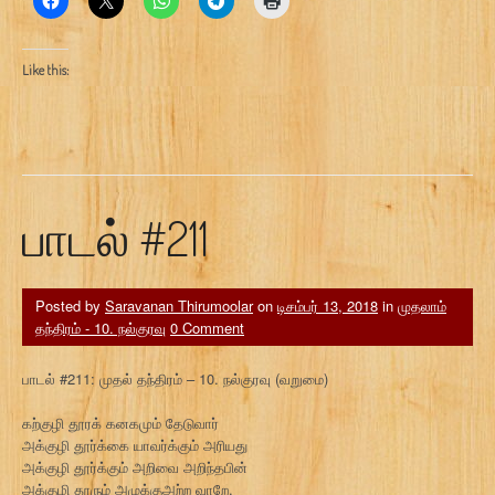
Like this:
பாடல் #211
Posted by
Saravanan Thirumoolar
on
டிசம்பர் 13, 2018
in
முதலாம்
தந்திரம் - 10. நல்குரவு
0 Comment
பாடல் #211: முதல் தந்திரம் – 10. நல்குரவு (வறுமை)
கற்குழி தூரக் கனகமும் தேடுவார்
அக்குழி தூர்க்கை யாவர்க்கும் அரியது
அக்குழி தூர்க்கும் அறிவை அறிந்தபின்
அக்குழி தூரும் அழுக்குஅற்ற வாறே.