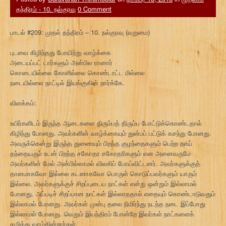
தந்திரம் - 10. நல்குரவு
0 Comment
பாடல் #209: முதல் தந்திரம் – 10. நல்குரவு (வறுமை)
புடவை கிழிந்தது போயிற்று வாழ்க்கை
அடையப்பட் டார்களும் அன்பில ரானார்
கொடையில்லை கோளில்லை கொண்டாட்ட மில்லை
நடையில்லை நாட்டில் இயங்குகின் றார்க்கே.
விளக்கம்:
உயிர்களிடம் இருந்த ஆடைகளை திரும்பத் திரும்ப போட்டுக்கொண்டதால்
கிழிந்து போனது. அவர்களின் வாழ்க்கையும் துன்பப் பட்டுக் கசந்து போனது.
அவருக்கென்று இருந்த துணையும் பிறந்த குழந்தைகளும் பெற்ற தாய்
தந்தையரும் உடன் பிறந்த சகோதர சகோதரிகளும் என அனைவருமே
அவர்களின் மேல் அன்பில்லாமல் விலகிப் போய்விட்டனர். அவர்களுக்குத்
தானமாகவோ இல்லை கடனாகவோ பொருள் கொடுப்பவர்களும் யாரும்
இல்லை. அவர்களுக்குச் சிறப்புடைய நாட்கள் என்று ஒன்றும் இல்லாமல்
போனது. அப்படிச் சிறப்பான நாட்கள் இல்லாததால் எதையும் கொண்டாடுவதும்
இல்லாமல் போனது. அவர்கள் முன்பு தலை நிமிர்ந்து நடந்த நடை இப்போது
இல்லாமல் போனது. வெறும் இயந்திரம் போன்றே இவர்கள் நாட்களைக்
கழித்து வாழ்கின்றார்கள்.