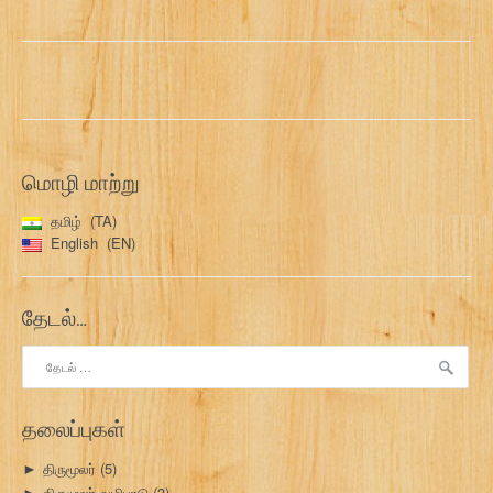
மொழி மாற்று
தமிழ்
TA
English
EN
தேடல்…
இதற்காகத்
தேடு:
தலைப்புகள்
திருமூலர்
(5)
►
திருமூலர் வழிபாடு
(3)