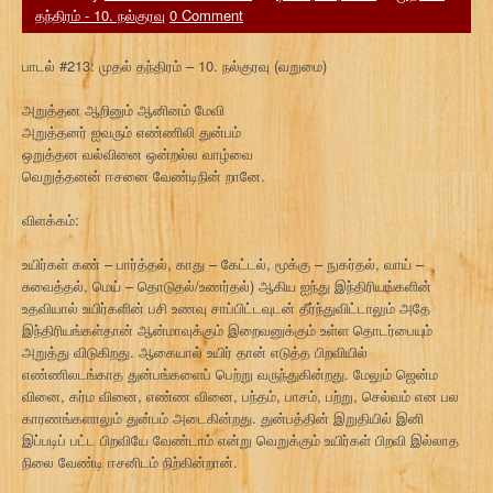
தந்திரம் - 10. நல்குரவு
0 Comment
பாடல் #213: முதல் தந்திரம் – 10. நல்குரவு (வறுமை)
அறுத்தன ஆறினும் ஆனினம் மேவி
அறுத்தனர் ஐவரும் எண்ணிலி துன்பம்
ஒறுத்தன வல்வினை ஒன்றல்ல வாழ்வை
வெறுத்தனன் ஈசனை வேண்டிநின் றானே.
விளக்கம்:
உயிர்கள் கண் – பார்த்தல், காது – கேட்டல், மூக்கு – நுகர்தல், வாய் –
சுவைத்தல், மெய் – தொடுதல்/உணர்தல்) ஆகிய ஐந்து இந்திரியங்களின்
உதவியால் உயிர்களின் பசி உணவு சாப்பிட்டவுடன் தீர்ந்துவிட்டாலும் அதே
இந்திரியங்கள்தான் ஆன்மாவுக்கும் இறைவனுக்கும் உள்ள தொடர்பையும்
அறுத்து விடுகிறது. ஆகையால் உயிர் தான் எடுத்த பிறவியில்
எண்ணிலடங்காத துன்பங்களைப் பெற்று வருந்துகின்றது. மேலும் ஜென்ம
வினை, கர்ம வினை, எண்ண வினை, பந்தம், பாசம், பற்று, செல்வம் என பல
காரணங்களாலும் துன்பம் அடைகின்றது. துன்பத்தின் இறுதியில் இனி
இப்படிப் பட்ட பிறவியே வேண்டாம் என்று வெறுக்கும் உயிர்கள் பிறவி இல்லாத
நிலை வேண்டி ஈசனிடம் நிற்கின்றான்.