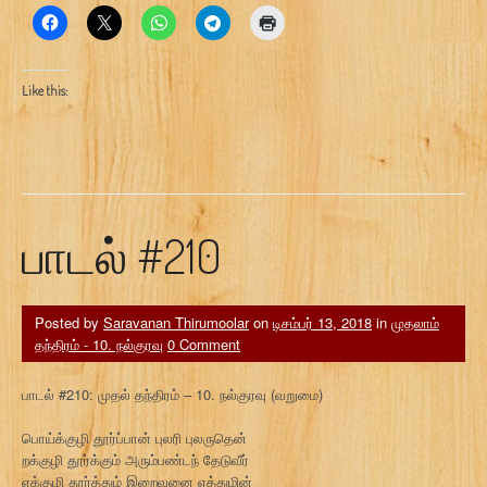
Like this:
பாடல் #210
Posted by
Saravanan Thirumoolar
on
டிசம்பர் 13, 2018
in
முதலாம்
தந்திரம் - 10. நல்குரவு
0 Comment
பாடல் #210: முதல் தந்திரம் – 10. நல்குரவு (வறுமை)
பொய்க்குழி தூர்ப்பான் புலரி புலருதென்
றக்குழி தூர்க்கும் அரும்பண்டந் தேடுவீர்
எக்குழி தூர்த்தும் இறைவனை ஏத்துமின்