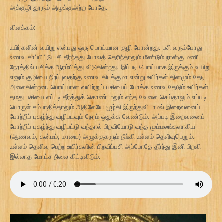
அக்குழி தூரும் அழுக்குஅற்ற போதே.
விளக்கம்:
உயிர்களின் வயிறு என்பது ஒரு பொய்யான குழி போன்றது. பசி வரும்போது
உணவு சாப்பிட்டு பசி தீர்ந்தது போலத் தெரிந்தாலும் மீண்டும் நான்கு மணி
நேரத்தில் பசிக்க ஆரம்பித்து விடுகின்றது. இப்படி பொய்யாக இருக்கும் வயிறு
எனும் குழியை நிரப்புவதற்கு உணவு கிடக்குமா என்று உயிர்கள் தினமும் தேடி
அலைகின்றன. பொய்யான வயிற்றுப் பசியைப் போக்க உணவு தேடும் உயிர்கள்
தமது பசியை எப்படி தீர்த்துக் கொண்டாலும் எந்த வேலை செய்தாலும் எப்படி
பொருள் சம்பாதித்தாலும் அதிலேயே மூழ்கி இருந்துவிடாமல் இறைவனைப்
போற்றிப் புகழ்ந்து வழிபடவும் நேரம் ஒதுக்க வேண்டும். அப்படி இறைவனைப்
போற்றிப் புகழ்ந்து வழிபட்டு வந்தால் பிறவியோடு வந்த மும்மலங்களாகிய
(ஆணவம், கன்மம், மாயை) அழுக்குகளும் நீங்கி உள்ளம் தெளிவுபெறும்.
உள்ளம் தெளிவு பெற்ற உயிர்களின் பிறவிப்பசி அப்போதே தீர்ந்து இனி பிறவி
இல்லாத மோட்ச நிலை கிட்டிவிடும்.