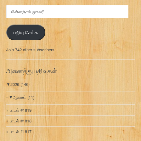
மி
ன்
ன
ஞ்
பதிவு செய்க
ச
ல்
மு
Join 742 other subscribers
க
வ
ரி
அனைத்து பதிவுகள்
▼
2026
(146)
▼
ஆகஸ்ட்
(11)
பாடல் #1819
பாடல் #1818
பாடல் #1817