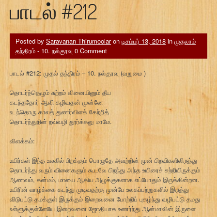
பாடல் #212
Posted by
Saravanan Thirumoolar
on
டிசம்பர் 13, 2018
in
முதலாம்
தந்திரம் - 10. நல்குரவு
0 Comment
பாடல் #212: முதல் தந்திரம் – 10. நல்குரவு (வறுமை )
தொடர்ந்தெழும் சுற்றம் வினையினும் தீய
கடந்ததோர் ஆவி கழிவதன் முன்னே
உடந்தொரு காலத் துணர்விளக் கேற்றித்
தொடர்ந்துநின் றவ்வழி தூர்க்கலு மாமே.
விளக்கம்:
உயிர்கள் இந்த உலகில் பிறக்கும் பொழுதே அவற்றின் முன் பிறவிகளிலிருந்து
தொடர்ந்து வரும் வினைகளும் கூடவே பிறந்து அந்த உயிரைச் சுற்றியிருக்கும்
ஆணவம், கன்மம், மாயை ஆகிய அழுக்குகளாக எப்போதும் இருக்கின்றன.
உயிரின் வாழ்க்கை கடந்து முடிவதற்கு முன்பே உலகப்பற்றுகளில் இருந்து
விடுபட்டு தமக்குள் இருக்கும் இறைவனை போற்றிப் புகழ்ந்து வழிபட்டு தமது
உள்ளுக்குள்ளேயே இறைவனை ஜோதியாக உணர்ந்து ஆன்மாவின் இருளை