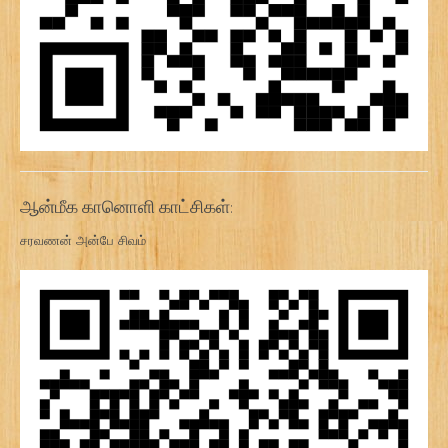
ஆன்மீக கானொளி காட்சிகள்:
சரவணன் அன்பே சிவம்