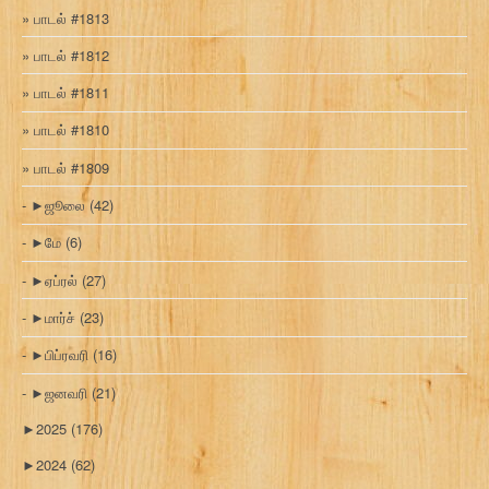
பாடல் #1813
பாடல் #1812
பாடல் #1811
பாடல் #1810
பாடல் #1809
►
ஜூலை
(42)
►
மே
(6)
►
ஏப்ரல்
(27)
►
மார்ச்
(23)
►
பிப்ரவரி
(16)
►
ஜனவரி
(21)
►
2025
(176)
►
2024
(62)