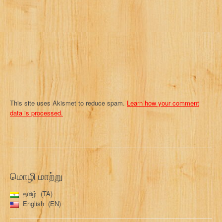
i
o
n
This site uses Akismet to reduce spam.
Learn how your comment
data is processed.
மொழி மாற்று
தமிழ்
TA
English
EN