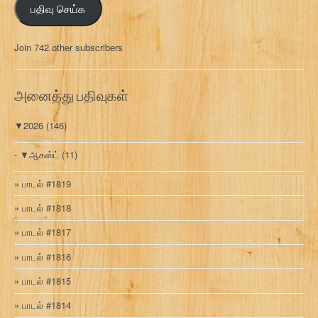
பதிவு செய்க
ச
ல்
மு
Join 742 other subscribers
க
வ
ரி
அனைத்து பதிவுகள்
▼
2026
(146)
▼
ஆகஸ்ட்
(11)
பாடல் #1819
பாடல் #1818
பாடல் #1817
பாடல் #1816
பாடல் #1815
பாடல் #1814