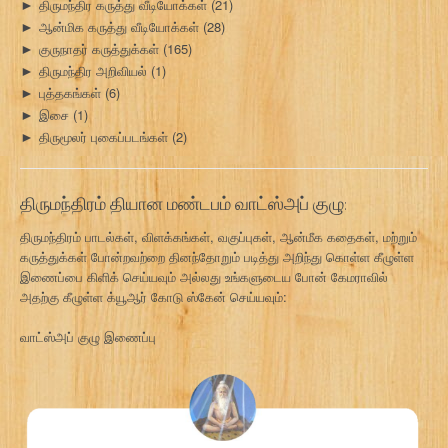
திருமந்திர கருத்து வீடியோக்கள்
(21)
►
ஆன்மிக கருத்து வீடியோக்கள்
(28)
►
குருநாதர் கருத்துக்கள்
(165)
►
திருமந்திர அறிவியல்
(1)
►
புத்தகங்கள்
(6)
►
இசை
(1)
►
திருமூலர் புகைப்படங்கள்
(2)
►
திருமந்திரம் தியான மண்டபம் வாட்ஸ்அப் குழு:
திருமந்திரம் பாடல்கள், விளக்கங்கள், வகுப்புகள், ஆன்மீக கதைகள், மற்றும்
கருத்துக்கள் போன்றவற்றை தினந்தோறும் படித்து அறிந்து கொள்ள கீழுள்ள
இணைப்பை கிளிக் செய்யவும் அல்லது உங்களுடைய போன் கேமராவில்
அதற்கு கீழுள்ள க்யூஆர் கோடு ஸ்கேன் செய்யவும்:
வாட்ஸ்அப் குழு இணைப்பு