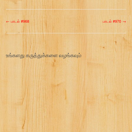
P
←
பாடல் #968
பாடல் #970
→
o
s
t
உங்களது கருத்துக்களை வழங்கவும்
n
a
v
i
g
a
t