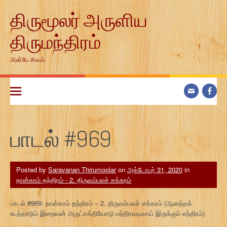
Skip
திருமூலர் அருளிய
to
content
திருமந்திரம்
அன்பே சிவம்
பாடல் #969
Posted by
Saravanan Thirumoolar
on
அக்டோபர் 31, 2020
in
நான்காம் தந்திரம் - 2. திருவம்பலச் சக்கரம்
பாடல் #969: நான்காம் தந்திரம் – 2. திருவம்பலச் சக்கரம் (ஆனந்தக்
கூத்தாடும் இறைவன் அருட்சக்தியோடு மந்திரவடிவாய் இருக்கும் எந்திரம்)