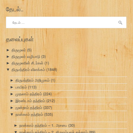
தேடல்…
இதற்காகத்
தேடு:
தலைப்புகள்
திருமூலர்
(5)
►
திருமூலர் வழிபாடு
(3)
►
திருமூலரின் சீடர்கள்
(1)
►
திருமந்திரம் விளக்கம்
(1846)
▼
திருமந்திரம் அறிமுகம்
(1)
►
பாயிரம்
(113)
►
முதலாம் தந்திரம்
(224)
►
இரண்டாம் தந்திரம்
(212)
►
மூன்றாம் தந்திரம்
(337)
►
நான்காம் தந்திரம்
(535)
▼
நான்காம் தந்திரம் – 1. அசபை
(30)
►
நான்காம் தந்திரம் – 2. திருவம்பலச் சக்கரம்
(89)
▼