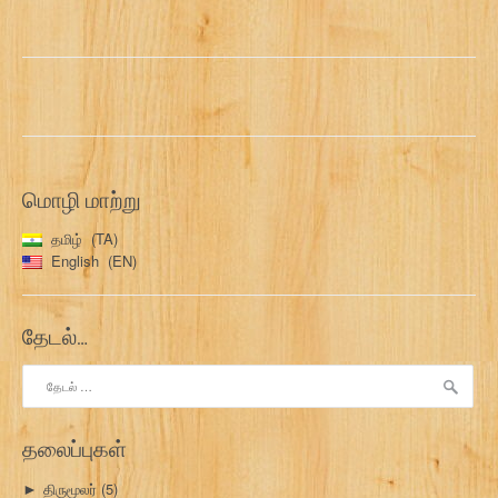
மொழி மாற்று
தமிழ்
TA
English
EN
தேடல்…
இதற்காகத்
தேடு:
தலைப்புகள்
திருமூலர்
(5)
►