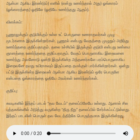
ஆன்மா ஆகிய இரண்டும்) எனில் (என்று உணர்ந்தால் அது) ஓங்காரம்
(ஓங்காரத்தை) ஓதிலே (ஓதியே உணர்ந்தது ஆகும்).
விளக்கம்:
பூணூலுக்கும் குடுமிக்கும் உள்ள உட் பொருளை உணராதவர்கள் முழு
மூடர்களாக இருக்கின்றார்கள். பூணூல் என்பது வேதத்தை முழுதும் அறிந்து
உணர்ந்ததை குறிப்பதாகும். தலை உச்சியில் இருக்கும் குடுமி என்பது உண்மை
ஞானத்தை உணர்ந்ததை குறிப்பதாகும். வேதப் பொருளாகிய இறைவனை
உணர்ந்து அவனோடு ஒன்றி இருக்கின்ற அந்தணர்களே பரம்பொருளாகிய
இறைவனே தமது உயிராகவும் இருப்பதை தமக்குள் பார்க்கின்றார்கள். ஒன்று
பட்டு இருக்கின்ற இறைவன் ஆன்மா ஆகிய இரண்டும் ஒரே பொருளே
என்பதை ஓங்காரத்தை ஓதியே அவர்கள் உணர்ந்தார்கள்.
குறிப்பு:
சுவடிகளில் இந்தப் பாடல் “தவ வேடம்” தலைப்பிலேயே உள்ளது. ஆனால் சில
புத்தகங்களில் அடுத்து வருகின்ற “திரு நீறு” தலைப்பில் சேர்க்கப்பட்டுள்ளது.
இந்தப் பாடலின் பொருள் தவ வேடத்திற்கே பொருத்தமாக இருக்கின்றது.