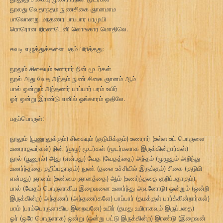
நூலது வெதாநதம நுணசிகை ஞானமாம
பாலொனறு மநதணர பாபபார பரமுயி
ரொரொன றிரணடெனி லொஙகார மொதிலெ.
சுவடி எழுத்துக்களை பதம் பிரித்தது:
நூலும் சிகையும் உணரார் நின் மூடர்கள்
நூல் அது வேத அந்தம் நுண் சிகை ஞானம் ஆம்
பால் ஒன்றும் அந்தணர் பாப்பார் பரம் உயிர்
ஓர் ஒன்று இரண்டு எனில் ஓங்காரம் ஓதிலே.
பதப்பொருள்:
நூலும் (பூணூலுக்கும்) சிகையும் (குடுமிக்கும்) உணரார் (உள்ள உட் பொருளை
உணராதவர்கள்) நின் (முழு) மூடர்கள் (மூடர்களாக இருக்கின்றார்கள்)
நூல் (பூணூல்) அது (என்பது) வேத (வேதத்தை) அந்தம் (முழுதும் அறிந்து
உணர்ந்ததை குறிப்பதாகும்) நுண் (தலை உச்சியில் இருக்கும்) சிகை (குடுமி
என்பது) ஞானம் (உண்மை ஞானத்தை) ஆம் (உணர்ந்ததை குறிப்பதாகும்)
பால் (வேதப் பொருளாகிய இறைவனை உணர்ந்து அவனோடு) ஒன்றும் (ஒன்றி
இருக்கின்ற) அந்தணர் (அந்தணர்களே) பாப்பார் (தமக்குள் பார்க்கின்றார்கள்)
பரம் (பரம்பொருளாகிய இறைவனே) உயிர் (தமது உயிராகவும் இருப்பதை)
ஓர் (ஒரே பொருளாக) ஒன்று (ஒன்று பட்டு இருக்கின்ற) இரண்டு (இறைவன்