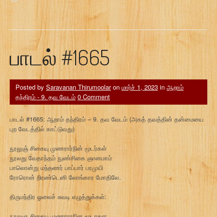
பாடல் #1665
Posted by
Saravanan Thirumoolar
on
மார்ச் 1, 2023
in
ஆறாம்
தந்திரம் - 9. தவ வேடம்
0 Comment
பாடல் #1665: ஆறாம் தந்திரம் – 9. தவ வேடம் (அகத் தவத்தின் தன்மையை
புற வேடத்தில் காட்டுவது)
நூலுஞ் சிகையு முணரார்நின் மூடர்கள்
நூலது வேதாந்தம் நுண்சிகை ஞானமாம்
பாலொன்று மந்தணர் பாப்பார் பரமுயி
ரோரொன் றிரண்டெனி லோங்கார மோதிலே.
திருமந்திர ஓலைச் சுவடி எழுத்துக்கள்:
நூலுஞ சிகையு முணராரநின மூடரகள