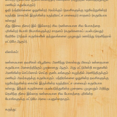
மணியும் கருவியாகும்)
ஓதி (மந்திரங்களை ஓதுகின்ற) அவர்க்கும் (தவசிகளுக்கு உறுவேற்றுகின்ற)
உருத்திர (கையில் இருக்கின்ற உருத்திராட்ச மாலையும்) சாதனம் (கருவியாக
உள்ளது)
தீது (இவை தீமை) இல் (இல்லாத) சிவ (உண்மையான சிவ யோகத்தை
புரிகின்ற) யோகி (யோகிகளுக்கு) சாதனம் (கருவிகளாகப் பயன்படுவது)
தேரிலே (அந்தக் கருவிகளின் தத்துவங்களை முழுவதும் உணர்ந்து தெளிந்தால்
மட்டுமே ஆகும்).
விளக்கம்:
உண்மையான தவசிகள் விபூதியை அணிந்து கொள்வது மிகவும் உன்னதமான
கருவியாக அனைத்திற்கும் முதலானது ஆகும். அது மட்டுமின்றி காதுகளில்
அணிகின்ற செப்பினால் செய்த குண்டலங்களும் கழுத்தில் அணிந்திருக்கும்
மணியும் அவர்களுக்கு கருவியாகும். மந்திரங்களை ஓதுகின்ற தவசிகளுக்கு
உறுவேற்றுகின்ற கையில் இருக்கின்ற உருத்திராட்ச மாலையும் கருவியாக
உள்ளது. இந்தக் கருவிகளை பயன்படுத்துகின்ற முறையை முழுவதும் அறிந்து
தெளிந்த தீமை இல்லாத உண்மையான சிவ யோகத்தை புரிகின்ற
யோகிகளுக்கு மட்டுமே அவை பயனுள்ளதாகும்.
கருத்து: