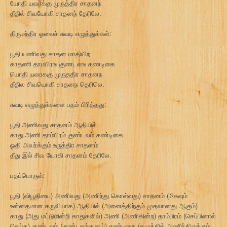
யோதி யவர்க்கு முருத்திர சாதனந்
தீதில் சிவயோகி சாதனந் தேரிலே.
திருமந்திர ஓலைச் சுவடி எழுத்துக்கள்:
பூதி யணிவது சாதன மாதியிற
காதணி தாமபிரங குணடலங கணடிகை
யொதி யவரககு முருததிர சாதனந
தீதில சிவயொகி சாதனந தெரிலெ.
சுவடி எழுத்துக்களை பதம் பிரித்தது:
பூதி அணிவது சாதனம் ஆதியில்
காது அணி தாம்பிரம் குண்டலம் கண்டிகை
ஓதி அவர்க்கும் உருத்திர சாதனம்
தீது இல் சிவ யோகி சாதனம் தேரிலே.
பதப்பொருள்:
பூதி (விபூதியை) அணிவது (அணிந்து கொள்வது) சாதனம் (மிகவும்
உன்னதமான கருவியாக) ஆதியில் (அனைத்திற்கும் முதலானது ஆகும்)
காது (அது மட்டுமின்றி காதுகளில்) அணி (அணிகின்ற) தாம்பிரம் (செப்பினால்
செய்த) குண்டலம் (குண்டலங்களும்) கண்டிகை (கழுத்தில் அணிந்திருக்கும்