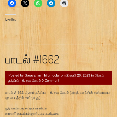
Like this:
பாடல் #1662
Posted by
Saravanan Thirumoolar
on
பிப்ரவரி 26, 2023
in
ஆறாம்
தந்திரம் - 9. தவ வேடம்
0 Comment
பாடல் #1662: ஆறாம் தந்திரம் – 9. தவ வேடம் (அகத் தவத்தின் தன்மையை
புற வேடத்தில் காட்டுவது)
பூதி யணிவது சாதன மாதியிற்
காதணி தாம்பிரங் குண்டலங் கண்டிகை