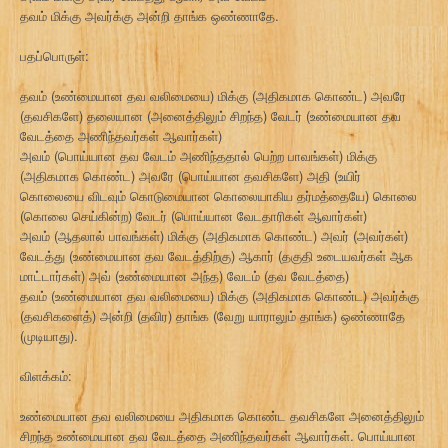
தவம் மிக்கு அவர்க்கு அன்றி தாங்க ஒண்ணாதே.
பதப்பொருள்:
தவம் (உண்மையான தவ வலிமையை) மிக்கு (அதிகமாக கொண்ட) அவரே
(தவசிகளே) தலையான (அனைத்திலும் சிறந்த) வேடர் (உண்மையான தவ
வேடத்தை அணிந்தவர்கள் ஆவார்கள்)
அவம் (பொய்யான தவ வேடம் அணிந்ததால் பெற்ற பாவங்கள்) மிக்கு
(அதிகமாக கொண்ட) அவரே (பொய்யான தவசிகளே) அதி (உயிர்
கொலையை விடவும் கொடுமையான கொலையாகிய தர்மத்தையே) கொலை
(கொலை செய்கின்ற) வேடர் (பொய்யான வேடதாரிகள் ஆவார்கள்)
அவம் (ஆதலால் பாவங்கள்) மிக்கு (அதிகமாக கொண்ட) அவர் (அவர்கள்)
வேடத்து (உண்மையான தவ வேடத்திற்கு) ஆகார் (தகுதி உடையவர்கள் ஆக
மாட்டார்கள்) அவ் (உண்மையான அந்த) வேடம் (தவ வேடத்தை)
தவம் (உண்மையான தவ வலிமையை) மிக்கு (அதிகமாக கொண்ட) அவர்க்கு
(தவசிகளைத்) அன்றி (தவிர) தாங்க (வேறு யாராலும் தாங்க) ஒண்ணாதே
(முடியாது).
விளக்கம்:
உண்மையான தவ வலிமையை அதிகமாக கொண்ட தவசிகளே அனைத்திலும்
சிறந்த உண்மையான தவ வேடத்தை அணிந்தவர்கள் ஆவார்கள். பொய்யான