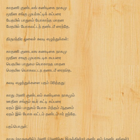
காதணி குண்டலங் கண்டிகை நாகமு
மூதின சங்கு முயர்கட்டிக் கப்பரை
யேதமில் பாதுகம் யோகாந்த மாதன
மேதமில் யோகவட்டந் தண்டமீ ரைந்தே.
திருமந்திர ஓலைச் சுவடி எழுத்துக்கள்:
காதணி குணடலங கணடிகை நாகமு
மூதின சஙகு முயரகடடிக கபபரை
யெதமில பாதுகம யொகாநத மாதன
மெதமில யொகவடடந தணடமீ ரைநதெ.
சுவடி எழுத்துக்களை பதம் பிரித்தது:
காது அணி குண்டலம் கண்டிகை நாகமும்
ஊதின சங்கும் உயர் கட்டி கப்பரை
ஏதம் இல் பாதுகம் யோக அந்தம் ஆதனம்
ஏதம் இல் யோக வட்டம் தண்டம் ஈர் ஐந்தே.
பதப்பொருள்:
காது (காதுகளில்) அணி (அணிந்து இருக்கின்ற) குண்டலம் (குண்டலங்கள்)