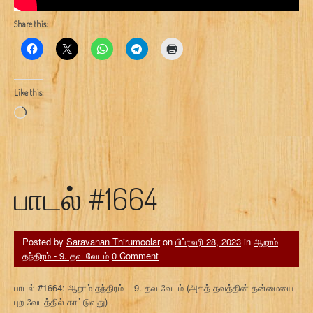
Share this:
Like this:
Loading…
பாடல் #1664
Posted by
Saravanan Thirumoolar
on
பிப்ரவரி 28, 2023
in
ஆறாம்
தந்திரம் - 9. தவ வேடம்
0 Comment
பாடல் #1664: ஆறாம் தந்திரம் – 9. தவ வேடம் (அகத் தவத்தின் தன்மையை
புற வேடத்தில் காட்டுவது)