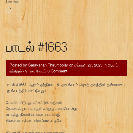
Like this:
Loading…
பாடல் #1663
Posted by
Saravanan Thirumoolar
on
பிப்ரவரி 27, 2023
in
ஆறாம்
தந்திரம் - 9. தவ வேடம்
0 Comment
பாடல் #1663: ஆறாம் தந்திரம் – 9. தவ வேடம் (அகத் தவத்தின் தன்மையை
புற வேடத்தில் காட்டுவது)
யோகிக் கிடுமது வுட்கட்டுக் கஞ்சுளி
தோகைக்குப் பாசத்துச் சுற்றுஞ் சடையொன்று
வாகத்து நீறணி யாங்கக் கப்பாளஞ்
சீகத்த மாத்திரை திண்பிரம் பாகுமே.
திருமந்திர ஓலைச் சுவடி எழுத்துக்கள்: