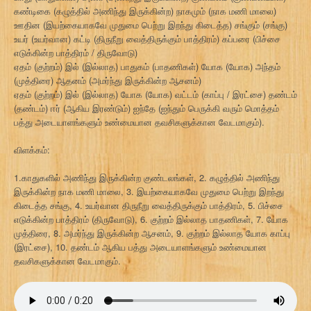
கண்டிகை (கழுத்தில் அணிந்து இருக்கின்ற) நாகமும் (நாக மணி மாலை)
ஊதின (இயற்கையாகவே முதுமை பெற்று இறந்து கிடைத்த) சங்கும் (சங்கு)
உயர் (உயர்வான) கட்டி (திருநீறு வைத்திருக்கும் பாத்திரம்) கப்பரை (பிச்சை
எடுக்கின்ற பாத்திரம் / திருவோடு)
ஏதம் (குற்றம்) இல் (இல்லாத) பாதுகம் (பாதணிகள்) யோக (யோக) அந்தம்
(முத்திரை) ஆதனம் (அமர்ந்து இருக்கின்ற ஆசனம்)
ஏதம் (குற்றம்) இல் (இல்லாத) யோக (யோக) வட்டம் (காப்பு / இரட்சை) தண்டம்
(தண்டம்) ஈர் (ஆகிய இரண்டும்) ஐந்தே (ஐந்தும் பெருக்கி வரும் மொத்தம்
பத்து அடையாளங்களும் உண்மையான தவசிகளுக்கான வேடமாகும்).
விளக்கம்:
1.காதுகளில் அணிந்து இருக்கின்ற குண்டலங்கள், 2. கழுத்தில் அணிந்து
இருக்கின்ற நாக மணி மாலை, 3. இயற்கையாகவே முதுமை பெற்று இறந்து
கிடைத்த சங்கு, 4. உயர்வான திருநீறு வைத்திருக்கும் பாத்திரம், 5. பிச்சை
எடுக்கின்ற பாத்திரம் (திருவோடு), 6. குற்றம் இல்லாத பாதணிகள், 7. யோக
முத்திரை, 8. அமர்ந்து இருக்கின்ற ஆசனம், 9. குற்றம் இல்லாத யோக காப்பு
(இரட்சை), 10. தண்டம் ஆகிய பத்து அடையாளங்களும் உண்மையான
தவசிகளுக்கான வேடமாகும்.