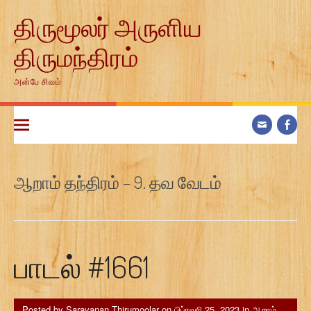
Skip
திருமூலர் அருளிய
to
content
திருமந்திரம்
அன்பே சிவம்
ஆறாம் தந்திரம் – 9. தவ வேடம்
பாடல் #1661
Posted by
Saravanan Thirumoolar
on
பிப்ரவரி 25, 2023
in
ஆறாம்