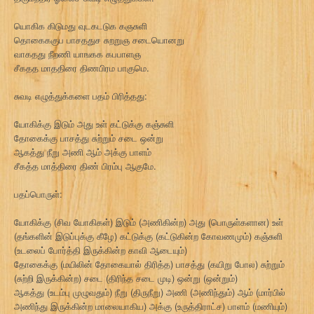
யொகிக கிடுமது வுடகடடுக கஞசுளி
தொகைககுப பாசததுச சுறறுஞ சடையொனறு
வாகதது நீறணி யாஙகக கபபாளஞ
சீகதத மாததிரை திணபிரம பாகுமெ.
சுவடி எழுத்துக்களை பதம் பிரித்தது:
யோகிக்கு இடும் அது உள் கட்டுக்கு கஞ்சுளி
தோகைக்கு பாசத்து சுற்றும் சடை ஒன்று
ஆகத்து நீறு அணி ஆம் அக்கு பாளம்
சீகத்த மாத்திரை திண் பிரம்பு ஆகுமே.
பதப்பொருள்:
யோகிக்கு (சிவ யோகிகள்) இடும் (அணிகின்ற) அது (பொருள்களான) உள்
(தங்களின் இடுப்புக்கு கீழே) கட்டுக்கு (கட்டுகின்ற கோவணமும்) கஞ்சுளி
(உடலைப் போர்த்தி இருக்கின்ற காவி ஆடையும்)
தோகைக்கு (மயிலின் தோகையால் திரித்த) பாசத்து (கயிறு போல) சுற்றும்
(சுற்றி இருக்கின்ற) சடை (திரிந்த சடை முடி) ஒன்று (ஒன்றும்)
ஆகத்து (உடம்பு முழுவதும்) நீறு (திருநீறு) அணி (அணிந்தும்) ஆம் (மார்பில்
அணிந்து இருக்கின்ற மாலையாகிய) அக்கு (உருத்திராட்ச) பாளம் (மணியும்)