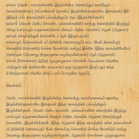
எல்லா (அண்ட சராசரங்களில் இருக்கின்ற அனைத்து) உலகிற்கும்
(உலகங்களையும்) அப்பாலோன் (தாண்டி இருக்கின்றவனாகிய இறைவன்) இப்
(இந்த) பால் (உலகத்தின் பக்கத்திலும்) ஆய் (இருக்கின்றான்)
நல்லார் (அவன் அன்பு கொண்ட நல்லவர்களின்) உளத்து (உள்ளத்தில் இருந்து)
மிக்கு (மாபெரும் கருணையினால் மிகவும் அதிக அளவில்) அருள் (அருளை)
நல்கல் (கொடுத்துக் கொண்டே) ஆல் (இருப்பதால்)
எல்லாரும் (நல்லவர்கள் மட்டுமின்றி அனைவரும்) உய்ய (மேல் நிலைக்கு)
கொண்டு (கொண்டு செல்ல வேண்டும் என்று) இங்கே (இந்த உலகத்திலேயே)
அளித்தல் (அவனது திருவருளை வழங்குகின்றான்) ஆல் (ஆதலால்)
சொல் (சொல்லை) ஆர்ந்த (முழுவதுமாக சொல்லி அடியவரை தெளிவு
படுத்தும்) நல் (நன்மையே வடிவான) குரு (குருவாக இருப்பது) சுத்த
(பரிசுத்தமான) சிவமே (சிவப் பரம் பொருளே ஆகும்).
விளக்கம்:
அண்ட சராசரங்களில் இருக்கின்ற அனைத்து உலகங்களையும் தாண்டி
இருக்கின்றவனாகிய இறைவன் இந்த உலகத்தின் பக்கத்திலும்
இருக்கின்றான். அவன் அன்பு கொண்ட நல்லவர்களின் உள்ளத்தில் இருந்து
மாபெரும் கருணையினால் மிகவும் அதிக அளவில் அருளை கொடுத்துக்
கொண்டே இருக்கின்றான். இந்த அருளால் இந்த உலகத்தில் உள்ள நல்லவர்கள்
மட்டுமின்றி அனைவரும் மேல் நிலைக்கு கொண்டு செல்ல வேண்டும் என்று
அவனது திருவருளை வழங்குகின்றான். ஆதலால் சொல்லை முழுவதுமாக