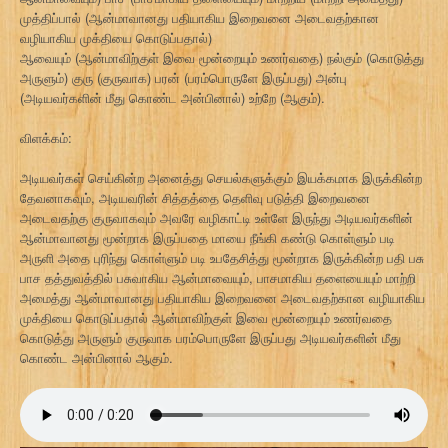
முத்திப்பால் (ஆன்மாவானது பதியாகிய இறைவனை அடைவதற்கான
வழியாகிய முக்தியை கொடுப்பதால்)
ஆவையும் (ஆன்மாவிற்குள் இவை மூன்றையும் உணர்வதை) நல்கும் (கொடுத்து
அருளும்) குரு (குருவாக) பரன் (பரம்பொருளே இருப்பது) அன்பு
(அடியவர்களின் மீது கொண்ட அன்பினால்) உற்றே (ஆகும்).
விளக்கம்:
அடியவர்கள் செய்கின்ற அனைத்து செயல்களுக்கும் இயக்கமாக இருக்கின்ற
தேவனாகவும், அடியவரின் சித்தத்தை தெளிவு படுத்தி இறைவனை
அடைவதற்கு குருவாகவும் அவரே வழிகாட்டி உள்ளே இருந்து அடியவர்களின்
ஆன்மாவானது மூன்றாக இருப்பதை மாயை நீங்கி கண்டு கொள்ளும் படி
அருளி அதை புரிந்து கொள்ளும் படி உபதேசித்து மூன்றாக இருக்கின்ற பதி பசு
பாச தத்துவத்தில் பசுவாகிய ஆன்மாவையும், பாசமாகிய தளையையும் மாற்றி
அமைத்து ஆன்மாவானது பதியாகிய இறைவனை அடைவதற்கான வழியாகிய
முக்தியை கொடுப்பதால் ஆன்மாவிற்குள் இவை மூன்றையும் உணர்வதை
கொடுத்து அருளும் குருவாக பரம்பொருளே இருப்பது அடியவர்களின் மீது
கொண்ட அன்பினால் ஆகும்.