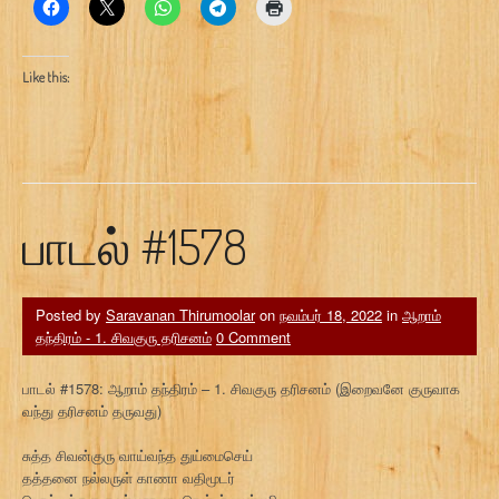
Like this:
பாடல் #1578
Posted by
Saravanan Thirumoolar
on
நவம்பர் 18, 2022
in
ஆறாம்
தந்திரம் - 1. சிவகுரு தரிசனம்
0 Comment
பாடல் #1578: ஆறாம் தந்திரம் – 1. சிவகுரு தரிசனம் (இறைவனே குருவாக
வந்து தரிசனம் தருவது)
சுத்த சிவன்குரு வாய்வந்த துய்மைசெய்
தத்தனை நல்லருள் காணா வதிமூடர்