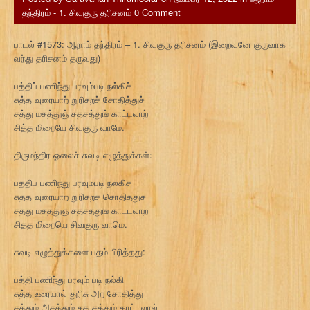
தந்திரம் - 1. சிவகுரு தரிசனம்
0 Comment
பாடல் #1573: ஆறாம் தந்திரம் – 1. சிவகுரு தரிசனம் (இறைவனே குருவாக
வந்து தரிசனம் தருவது)
பத்திப் பணிந்து பரவும்படி நல்கிச்
சுத்த வுரையாற் றுரிசறச் சோதித்துச்
சத்து மசத்துஞ் சதசத்துங் காட்டலாற்
சித்த மிறையே சிவகுரு வாமே.
திருமந்திர ஓலைச் சுவடி எழுத்துக்கள்:
பததிப பணிநது பரவுமபடி நலகிச
சுதத வுரையாற றுரிசறச சொதிததுச
சதது மசததுஞ சதசததுங காடடலாற
சிதத மிறையெ சிவகுரு வாமெ.
சுவடி எழுத்துக்களை பதம் பிரித்தது:
பத்தி பணிந்து பரவும் படி நல்கி
சுத்த உரையால் துரிசு அற சோதித்து
சத்தும் அசத்தும் சத சத்தும் காட்டலால்