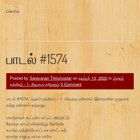
Like this:
பாடல் #1574
Posted by
Saravanan Thirumoolar
on
நவம்பர் 13, 2022
in
ஆறாம்
தந்திரம் - 1. சிவகுரு தரிசனம்
0 Comment
பாடல் #1574: ஆறாம் தந்திரம் – 1. சிவகுரு தரிசனம் (இறைவனே குருவாக
வந்து தரிசனம் தருவது)
பாசத்தைக் கூட்டியே கட்டிப் பறித்திட்டு
நேசத்த காயம் விடுவித்து நேர்நேரே
கூசற்ற முத்தியிற் கூட்டலா னாட்டகத்
தாசற்ற சற்குரு வப்பர மாமே.