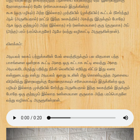
நேரானதாகவும்) நேரே (சரிசமமாகவும் இருக்கின்ற)
கூசு (ஒரு பழியும்) அற்ற (இல்லாத) முத்தியில் (முக்தியில்) கூட்டல் (சேர்த்து)
ஆல் (அருளியதால்) நாட்டு (இந்த உலகத்தில்) அகத்து (இருக்கும் போதே)
ஆசு (ஒரு குற்றமும்) அற்ற (இல்லாத) சற் (உண்மையான) குரு (குருவாக) அப்
(அந்த) பரம் (பரம்பொருளே) ஆமே (வந்து வழிகாட்டி அருளுகின்றான்).
விளக்கம்:
அடியவர் உலகப் பற்றுக்களின் மேல் வைத்திருக்கும் பல விதமான பந்த
பாசங்களை ஒன்றாக கூட்டி அதை ஒரு கட்டாக கட்டி வைத்து அதை
அடியவரிடமிருந்து பறித்து நீக்கி வெளியில் எறிந்து விட்டு இது வரை
என்னுடையது என்று அடியவர் தனது உடலின் மீது கொண்டிருந்த ஆசையை
விடுவித்து இறைவனுக்கு நேரானதாகவும் சரிசமமாகவும் இருக்கின்ற ஒரு
பழியும் இல்லாத முக்தியில் சேர்த்து அருளியதால் இந்த உலகத்தில் இருக்கும்
போதே ஒரு குற்றமும் இல்லாத உண்மையான குருவாக அந்த பரம்பொருளே
வந்து வழிகாட்டி அருளுகின்றான்.