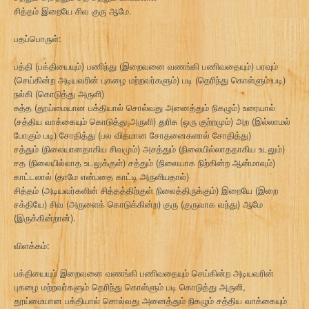
சித்தம் இறையே சிவ குரு ஆமே.
பதப்பொருள்:
பத்தி (பக்தியையும்) பணிந்து (இறைவனை வணங்கி பணிவதையும்) பரவும்
(செய்கின்ற அடியவரின் புகழை மற்றவர்களும்) படி (தெரிந்து கொள்ளும் படி)
நல்கி (கொடுத்து அருளி)
சுத்த (தூய்மையான பக்தியால் சொல்வது அனைத்தும் நிகழும்) உரையால்
(சத்திய வாக்கையும் கொடுத்து அருளி) துரிசு (ஒரு குற்றமும்) அற (இல்லாமல்
போகும் படி) சோதித்து (பல விதமான சோதனைகளால் சோதித்து)
சத்தும் (நிலையானதாகிய சிவமும்) அசத்தும் (நிலையில்லாததாகிய உடலும்)
சத (நிலையில்லாத உடலுக்குள்) சத்தும் (நிலையாக நிற்கின்ற ஆன்மாவும்)
காட்டலால் (தாமே என்பதை காட்டி அருளியதால்)
சித்தம் (அடியவர்களின் சித்தத்திற்குள் நிலைத்திருக்கும்) இறையே (இறை
சக்தியே) சிவ (அருளைக் கொடுக்கின்ற) குரு (குருவாக வந்து) ஆமே
(இருக்கின்றான்).
விளக்கம்:
பக்தியையும் இறைவனை வணங்கி பணிவதையும் செய்கின்ற அடியவரின்
புகழை மற்றவர்களும் தெரிந்து கொள்ளும் படி கொடுத்து அருளி,
தூய்மையான பக்தியால் சொல்வது அனைத்தும் நிகழும் சத்திய வாக்கையும்