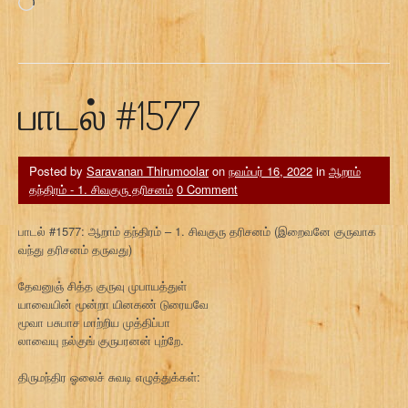
Loading…
பாடல் #1577
Posted by
Saravanan Thirumoolar
on
நவம்பர் 16, 2022
in
ஆறாம்
தந்திரம் - 1. சிவகுரு தரிசனம்
0 Comment
பாடல் #1577: ஆறாம் தந்திரம் – 1. சிவகுரு தரிசனம் (இறைவனே குருவாக
வந்து தரிசனம் தருவது)
தேவனுஞ் சித்த குருவு முபாயத்துள்
யாவையின் மூன்றா யினகண் டுரையவே
மூவா பசுபாச மாற்றிய முத்திப்பா
லாவையு நல்குங் குருபரனன் புற்றே.
திருமந்திர ஓலைச் சுவடி எழுத்துக்கள்: