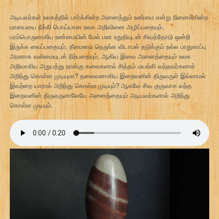
அடியவர்கள் உலகத்தில் பார்க்கின்ற அனைத்தும் உண்மை என்று நினைக்கின்ற
மாயையை நீக்கி பொய்யான உலக அறிவினை அழிப்பதையும்,
பரம்பொருளாகிய உண்மையின் மேல் மன உறுதியுடன் சிவத்தோடு ஒன்றி
இருக்க வைப்பதையும், தீமையை நெருங்க விடாமல் தடுக்கும் நல்ல பாதுகாப்பு
அரனாக வலிமையுடன் நிற்பதையும், ஆகிய இவை அனைத்தையும் உலக
அறிவாகிய அறுபத்து நான்கு கலைகளால் சித்தம் மயங்கி வந்தவர்களால்
அறிந்து கொள்ள முடியுமா? தலைவனாகிய இறைவனின் திருவருள் இல்லாமல்
இவற்றை யாரால் அறிந்து கொள்ள முடியும்? ஆகவே சிவ குருவாக வந்த
இறைவனின் திருவருளாலேயே அனைத்தையும் அடியவர்களால் அறிந்து
கொள்ள முடியும்.