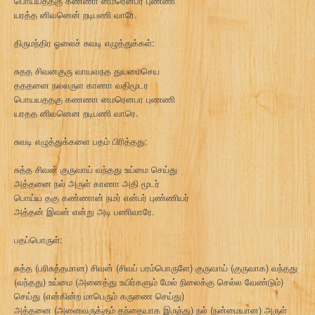
பொய்யத்தகு கண்ணா னமரென்பர் புண்ணி
யரத்த னிவனென் றடிபணி வாரே.
திருமந்திர ஓலைச் சுவடி எழுத்துக்கள்:
சுதத சிவனகுரு வாயவநத துயமைசெய
தததனை நலலருள காணா வதிமூடர
பொயயததகு கணணா னமரெனபர புணணி
யரதத னிவனென றடிபணி வாரெ.
சுவடி எழுத்துக்களை பதம் பிரித்தது:
சுத்த சிவன் குருவாய் வந்தது உய்மை செய்து
அத்தனை நல் அருள் காணா அதி மூடர்
பொய்ய தகு கண்ணான் நமர் என்பர் புண்ணியர்
அத்தன் இவன் என்று அடி பணிவாரே.
பதப்பொருள்:
சுத்த (பரிசுத்தமான) சிவன் (சிவப் பரம்பொருளே) குருவாய் (குருவாக) வந்தது
(வந்தது) உய்மை (அனைத்து உயிர்களும் மேல் நிலைக்கு செல்ல வேண்டும்)
செய்து (என்கின்ற மாபெரும் கருணை செய்து)
அத்தனை (அனைவருக்கும் தந்தையாக இருந்து) நல் (நன்மையான) அருள்