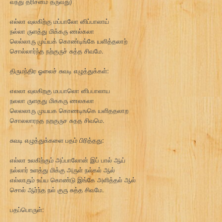
வந்து தரிசனம் தருவது)
எல்லா வுலகிற்கு மப்பாலோ னிப்பாலாய்
நல்லா ருளத்து மிக்கரு ணல்கலா
லெல்லாரு முய்யக் கொண்டிங்கே யளித்தலாற்
சொல்லார்ந்த நற்குருச் சுத்த சிவமே.
திருமந்திர ஓலைச் சுவடி எழுத்துக்கள்:
எலலா வுலகிறகு மபபாலொ னிபபாலாய
நலலா ருளதது மிககரு ணலகலா
லெலலாரு முயயக கொணடிஙகெ யளிததலாற
சொலலாரநத நறகுருச சுதத சிவமெ.
சுவடி எழுத்துக்களை பதம் பிரித்தது:
எல்லா உலகிற்கும் அப்பாலோன் இப் பால் ஆய்
நல்லார் உளத்து மிக்கு அருள் நல்கல் ஆல்
எல்லாரும் உய்ய கொண்டு இங்கே அளித்தல் ஆல்
சொல் ஆர்ந்த நல் குரு சுத்த சிவமே.
பதப்பொருள்: