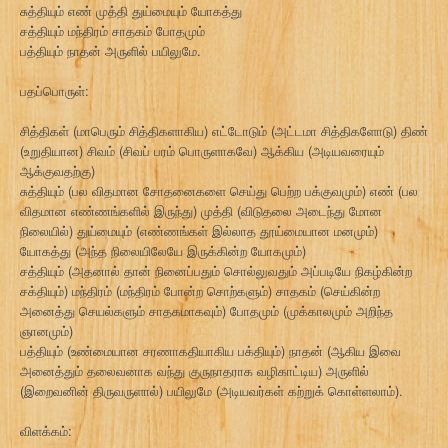
சுத்தியும் எண் முத்தி துய்மையும் யோகத்து
சத்தியும் மந்திரம் சாதகம் போதமும்
பத்தியும் நாதன் அருளில் பயிலுமே.
பதப்பொருள்:
சித்திகள் (மாபெரும் சித்திகளாகிய) எட்டோடும் (அட்டமா சித்திகளோடு) திண்
(உறுதியான) சிவம் (சிவப் பரம் பொருளாகவே) ஆக்கிய (அடியவரையும்
ஆக்குவதற்கு)
சுத்தியும் (பல விதமான சோதனைகளை செய்து பெற்ற பக்குவமும்) எண் (பல
விதமான எண்ணங்களில் இருந்து) முத்தி (விடுதலை அடைந்து மோன
நிலையில்) துய்மையும் (எண்ணங்கள் இல்லாத தூய்மையான மனமும்)
யோகத்து (அந்த நிலையிலேயே இருக்கின்ற யோகமும்)
சத்தியும் (அதனால் தான் நினைப்பதும் சொல்லுவதும் அப்படியே நிகழ்கின்ற
சக்தியும்) மந்திரம் (மந்திரம் போன்ற சொற்களும்) சாதகம் (செய்கின்ற
அனைத்து செயல்களும் சாதகமாகவும்) போதமும் (முக்காலமும் அறிந்த
ஞானமும்)
பத்தியும் (உண்மையான சரணாகதியாகிய பக்தியும்) நாதன் (ஆகிய இவை
அனைத்தும் தலைவனாக வந்து குருநாதராக வழிகாட்டிய) அருளில்
(இறைவனின் திருவருளால்) பயிலுமே (அடியவர்கள் கற்றுக் கொள்ளலாம்).
விளக்கம்: