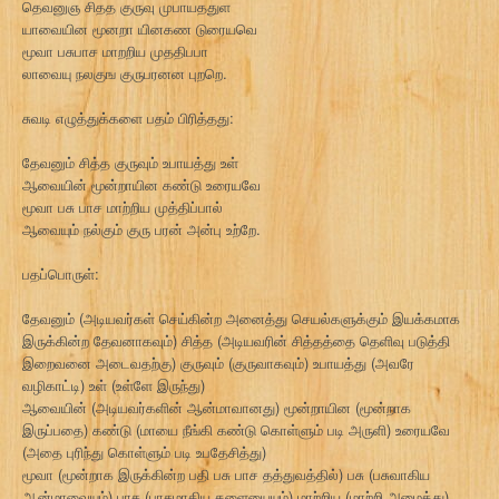
தெவனுஞ சிதத குருவு முபாயததுள
யாவையின மூனறா யினகண டுரையவெ
மூவா பசுபாச மாறறிய முததிபபா
லாவையு நலகுங குருபரனன புறறெ.
சுவடி எழுத்துக்களை பதம் பிரித்தது:
தேவனும் சித்த குருவும் உபாயத்து உள்
ஆவையின் மூன்றாயின கண்டு உரையவே
மூவா பசு பாச மாற்றிய முத்திப்பால்
ஆவையும் நல்கும் குரு பரன் அன்பு உற்றே.
பதப்பொருள்:
தேவனும் (அடியவர்கள் செய்கின்ற அனைத்து செயல்களுக்கும் இயக்கமாக
இருக்கின்ற தேவனாகவும்) சித்த (அடியவரின் சித்தத்தை தெளிவு படுத்தி
இறைவனை அடைவதற்கு) குருவும் (குருவாகவும்) உபாயத்து (அவரே
வழிகாட்டி) உள் (உள்ளே இருந்து)
ஆவையின் (அடியவர்களின் ஆன்மாவானது) மூன்றாயின (மூன்றாக
இருப்பதை) கண்டு (மாயை நீங்கி கண்டு கொள்ளும் படி அருளி) உரையவே
(அதை புரிந்து கொள்ளும் படி உபதேசித்து)
மூவா (மூன்றாக இருக்கின்ற பதி பசு பாச தத்துவத்தில்) பசு (பசுவாகிய
ஆன்மாவையும்) பாச (பாசமாகிய தளையையும்) மாற்றிய (மாற்றி அமைத்து)