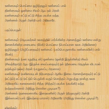
உண்மையும் பொய்மை ஒழித்தலும் உண்மைப் பால்
திண்மையும் ஒண்மை சிவம் ஆய நல் அரன்
வண்மையும் எட்டு எட்டு சித்த மயக்க வந்த
அண்ணல் அருள் அன்றி யார் அறிவாரே.
பதப்பொருள்:
உண்மையும் (அடியவர்கள் உலகத்தில் பார்க்கின்ற அனைத்தும் உண்மை என்று
நினைக்கின்ற மாயையை நீக்கி) பொய்மை (பொய்யான உலக அறிவினை)
ஒழித்தலும் (அழிப்பதையும்) உண்மைப் (பரம்பொருளாகிய உண்மையின்) பால்
(மேல்)
திண்மையும் (மன உறுதியுடன்) ஒண்மை (ஒன்றி இருக்கின்ற) சிவம்
(சிவத்தோடு) ஆய (இருக்க வைப்பதையும்) நல் (தீமையை நெருங்க விடாமல்
தடுக்கும் நல்ல) அரன் (பாதுகாப்பு அரனாக)
வண்மையும் (வலிமையுடன் நிற்பதையும் ஆகிய இவை அனைத்தையும்) எட்டு
(எட்டும்) எட்டு (எட்டும் பெருக்கி வரும் மொத்தம் அறுபத்து நான்கு உலக
அறிவாகிய கலைகளால்) சித்த (சித்தம்) மயக்க (மயங்கி) வந்த
(வந்தவர்களால் அறிந்து கொள்ள முடியுமா?)
அண்ணல் (தலைவனாகிய இறைவனின்) அருள் (திருவருள்) அன்றி
(இல்லாமல்) யார் (இவற்றை யாரால்) அறிவாரே (அறிந்து கொள்ள முடியும்?).
விளக்கம்: