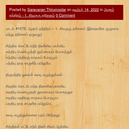
Posted by
Saravanan Thirumoolar
on
நவம்பர் 14, 2022
in
ஆறாம்
தந்திரம் - 1. சிவகுரு தரிசனம்
0 Comment
பாடல் #1575: ஆறாம் தந்திரம் – 1. சிவகுரு தரிசனம் (இறைவனே குருவாக
வந்து தரிசனம் தருவது)
சித்திக ளெட்டோடுந் திண்சிவ மாக்கிய
சுத்தியு மெண்முத்தி தூய்மையும் யோகத்துச்
சத்தியு மந்திரஞ் சாதகம் போதமும்
பத்தியு நாத னருளிற் பயிலுமே.
திருமந்திர ஓலைச் சுவடி எழுத்துக்கள்:
சிததிக ளெடடொடுந திணசிவ மாககிய
சுததியு மெணமுததி தூயமையும யொகததுச
சததியு மநதிரஞ சாதகம பொதமும
பததியு நாத னருளிற பயிலுமெ.
சுவடி எழுத்துக்களை பதம் பிரித்தது:
சித்திகள் எட்டோடும் திண் சிவம் ஆக்கிய