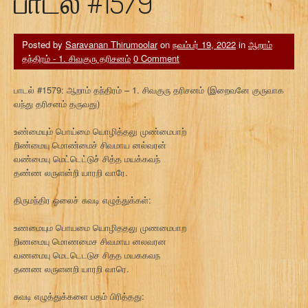
பாடல் #1579
Posted by
Saravanan Thirumoolar
on
நவம்பர் 19, 2022
in
ஆறாம்
தந்திரம் - 1. சிவகுரு தரிசனம்
0 Comment
பாடல் #1579: ஆறாம் தந்திரம் – 1. சிவகுரு தரிசனம் (இறைவனே குருவாக
வந்து தரிசனம் தருவது)
உண்மையும் பொய்மை யொழித்தலு முண்மைபாற்
றிண்மையு மொண்மைச் சிவமாய னல்வரன்
வண்மையு மெட்டெட்டுச் சித்த மயக்கவந்
தண்ண லருளன்றி யாரறி வாரே.
திருமந்திர ஓலைச் சுவடி எழுத்துக்கள்:
உணமையும பொயமை யொழிததலு முணமைபாற
றிணமையு மொணமைச சிவமாய னலவரன
வணமையு மெடடெடடுச சிதத மயககவந
தணண லருளனறி யாரறி வாரெ.
சுவடி எழுத்துக்களை பதம் பிரித்தது: