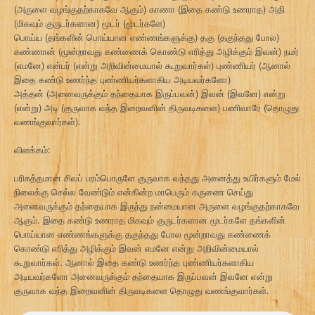
(அருளை வழங்குதற்காகவே ஆகும்) காணா (இதை கண்டு உணராத) அதி
(மிகவும் குருடர்களான) மூடர் (மூடர்களே)
பொய்ய (தங்களின் பொய்யான எண்ணங்களுக்கு) தகு (தகுந்தது போல)
கண்ணான் (மூன்றாவது கண்ணைக் கொண்டு எரித்து அழிக்கும் இவன்) நமர்
(எமனே) என்பர் (என்று அறிவின்மையால் கூறுவார்கள்) புண்ணியர் (ஆனால்
இதை கண்டு உணர்ந்த புண்ணியர்களாகிய அடியவர்களோ)
அத்தன் (அனைவருக்கும் தந்தையாக இருப்பவன்) இவன் (இவனே) என்று
(என்று) அடி (குருவாக வந்த இறைவனின் திருவடிகளை) பணிவாரே (தொழுது
வணங்குவார்கள்).
விளக்கம்:
பரிசுத்தமான சிவப் பரம்பொருளே குருவாக வந்தது அனைத்து உயிர்களும் மேல்
நிலைக்கு செல்ல வேண்டும் என்கின்ற மாபெரும் கருணை செய்து
அனைவருக்கும் தந்தையாக இருந்து நன்மையான அருளை வழங்குதற்காகவே
ஆகும். இதை கண்டு உணராத மிகவும் குருடர்களான மூடர்களே தங்களின்
பொய்யான எண்ணங்களுக்கு தகுந்தது போல மூன்றாவது கண்ணைக்
கொண்டு எரித்து அழிக்கும் இவன் எமனே என்று அறிவின்மையால்
கூறுவார்கள். ஆனால் இதை கண்டு உணர்ந்த புண்ணியர்களாகிய
அடியவர்களோ அனைவருக்கும் தந்தையாக இருப்பவன் இவனே என்று
குருவாக வந்த இறைவனின் திருவடிகளை தொழுது வணங்குவார்கள்.