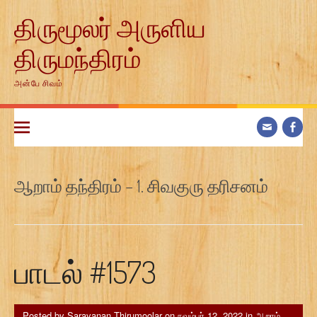
Skip
திருமூலர் அருளிய
to
content
திருமந்திரம்
அன்பே சிவம்
ஆறாம் தந்திரம் – 1. சிவகுரு தரிசனம்
பாடல் #1573
Posted by
Saravanan Thirumoolar
on
நவம்பர் 12, 2022
in
ஆறாம்