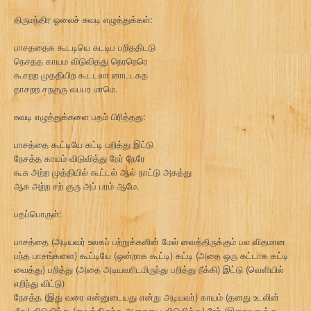
திருமந்திர ஓலைச் சுவடி எழுத்துக்கள்:
பாசததைக கூடடியெ கடடிப பறிததிடடு
நெசதத காயம விடுவிதது நெரநெரெ
கூசறற முததியிற கூடடலா னாடடகத
தாசறற சறகுரு வபபர மாமெ.
சுவடி எழுத்துக்களை பதம் பிரித்தது:
பாசத்தை கூட்டியே கட்டி பறித்து இட்டு
நேசத்த காயம் விடுவித்து நேர் நேரே
கூசு அற்ற முத்தியில் கூட்டல் ஆல் நாட்டு அகத்து
ஆசு அற்ற சற் குரு அப் பரம் ஆமே.
பதப்பொருள்:
பாசத்தை (அடியவர் உலகப் பற்றுக்களின் மேல் வைத்திருக்கும் பல விதமான
பந்த பாசங்களை) கூட்டியே (ஒன்றாக கூட்டி) கட்டி (அதை ஒரு கட்டாக கட்டி
வைத்து) பறித்து (அதை அடியவரிடமிருந்து பறித்து நீக்கி) இட்டு (வெளியில்
எறிந்து விட்டு)
நேசத்த (இது வரை என்னுடையது என்று அடியவர்) காயம் (தனது உடலின்
மீது) விடுவித்து (வைத்திருந்த ஆசையை விடுவித்து) நேர் (இறைவனுக்கு