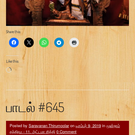
Share this:
Like this:
Loading…
பாடல் #645
Posted by
Saravanan Thirumoolar
on
டிசம்பர் 9, 2019
in
மூன்றாம்
தந்திரம - 11. அட்டமா சித்தி
0 Comment