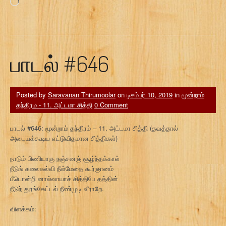
Loading…
பாடல் #646
Posted by
Saravanan Thirumoolar
on
டிசம்பர் 10, 2019
in
மூன்றாம்
தந்திரம - 11. அட்டமா சித்தி
0 Comment
பாடல் #646: மூன்றாம் தந்திரம் – 11. அட்டமா சித்தி (தவத்தால்
அடையக்கூடிய எட்டுவிதமான சித்திகள்)
நாடும் பிணியாகு நஞ்சனஞ் சூழ்ந்தக்கால்
நீடுங் கலைகல்வி நீள்மேதை கூர்ஞானம்
பீடொன்றி னால்வாயாச் சித்திபே தத்தின்
நீடுந் துரங்கேட்டல் நீண்முடி வீராறே.
விளக்கம்: