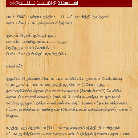
தந்திரம - 11. அட்டமா சித்தி
0 Comment
பாடல் #642: மூன்றாம் தந்திரம் – 11. அட்டமா சித்தி (தவத்தால்
அடையக்கூடிய எட்டுவிதமான சித்திகள்)
குரவன் அருளிற் குறிவழி மூலப்
பரையின் மணமிகு சங்கட்டம் பார்த்துத்
தெரிதரு சாம்பவி கேசரி சேரப்
பெரிய சிவகதி பேறெட்டாஞ் சித்தியே.
விளக்கம்:
குருவின் அருளினால் அவர் காட்டிய வழியிலேயே மூலாதார அக்கினியை
ஏழாவது சக்கரமான சகஸ்ரதளத்திற்கு கொண்டு சேர்ப்பதற்கு
தனக்குள்ளேயே அலையும் எண்ணங்களையும் (கேசரி யோகம்) வெளியே
அலையும் எண்ணங்களையும் (சாம்பவி யோகம்) கடினத்துடன் ஒன்றாகச்
சேர்த்து ஒருமுகப்படுத்தி வைத்தால் சிவகதிப் பேறான எட்டுவித சித்திகளில்
எட்டாவது சித்தியான வசித்துவம் (அனைத்தையும் வசியப்படுத்துதல்) கைவரப்
பெறும்.
கருத்து: குரு அருளிய வழியில் மனதை ஒருமுகப்படுத்தி தியானித்தால்
எட்டாவது சித்தியான அனைத்தையும் வசியப்படுத்தும் நிலையை அடையலாம்.