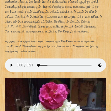
எண்ணிலடங்காத நோய்கள் போன்ற பிறப்புகளில் நம்மைச் சூழ்ந்து பற்றிக்
கொண்டிருக்கும் உறவுகளும், நிலைத்திருக்கும் கலை உணர்வுகளும், அந்த
உணர்வுகளைத் தரும் கல்விகளும், அந்தக் கல்விகளால் வரும் தெளிவும்,
அந்தத் தெளிவால் பெறப்படும் நுட்பமான உணர்வுகளும், அந்த உணர்வினால்
அடையும் பெருமைகளாலும் எட்டுவித சித்திகளும் கிடைப்பதில்லை.
பன்னிரண்டு ஆண்டுகள் ஆத்ம குரு கூறிய வழியைக் கேட்டு அதன்படி
பொறுமையுடன் நடந்துவந்தால் எட்டுவித சித்திகளும் கிடைக்கும்.
கருத்து: உலகத்தில் கிடைக்கும் எதனாலும் சித்திகள் கிடைப்பதில்லை.
பன்னிரண்டு ஆண்டுகள் குரு கூறிய வழியைக் கடைபிடித்தால் எட்டுவித
சித்திகளும் கிடைக்கும்.