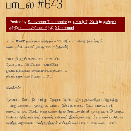
பாடல் #643
Posted by
Saravanan Thirumoolar
on
டிசம்பர் 7, 2019
in
மூன்றாம்
தந்திரம - 11. அட்டமா சித்தி
0 Comment
பாடல் #643: மூன்றாம் தந்திரம் – 11. அட்டமா சித்தி (தவத்தால்
அடையக்கூடிய எட்டுவிதமான சித்திகள்)
காயாதி பூதங் கலைகால மாயையில்
ஆயா தகல அறிவொன் றனாதியே
ஓயாப் பதியதன் உண்மையைக் கூடினால்
வீயாப் பரகாயம் மேவலு மாமே.
விளக்கம்:
ஆகாயம், நிலம், நீர், காற்று, நெருப்பு ஆகிய பஞ்ச பூதங்களிலும் அறுபத்து
நான்கு கலைகள், மூன்று காலங்கள் (இறந்த காலம், நிகழ் காலம், எதிர்
காலம்) மாயை ஆகிய தத்துவங்களிலும் சேராமல் விலகி ஒன்றுபட்டு இருக்கும்
அறிவை ஆத்மாவிற்கும் பரமாத்மாவிற்கும் இருக்கும் தொடர்பை உண்மையென
அறிந்து அதிலேயே கலந்திருந்தால் என்றும் அழியாத உடலை அடையலாம்.