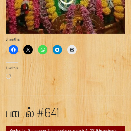
Share this:
Like this:
Loading…
பாடல் #641
Posted by
Saravanan Thirumoolar
on
டிசம்பர் 5, 2019
in
மூன்றாம்