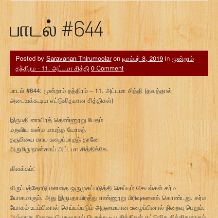
பாடல் #644
Posted by
Saravanan Thirumoolar
on
டிசம்பர் 8, 2019
in
மூன்றாம்
தந்திரம - 11. அட்டமா சித்தி
0 Comment
பாடல் #644: மூன்றாம் தந்திரம் – 11. அட்டமா சித்தி (தவத்தால்
அடையக்கூடிய எட்டுவிதமான சித்திகள்)
இருபதி னாயிரத் தெண்ணூறு பேதம்
மருவிய கன்ம மாமந்த யோகந்
தருமிவை காய உழைப்பாகுந் தானே
அருமிரு நான்காய் அட்டமா சித்திக்கே.
விளக்கம்:
விருப்பத்தோடு மனதை ஒருமுகப்படுத்தி செய்யும் செயல்கள் கர்ம
யோகமாகும். அது இருபதாயிரத்து எண்ணூறு பிரிவுகளைக் கொண்டது. கர்ம
யோகம் உடம்பினால் செய்யப்படும் அருமையான உழைப்பினால் நிறைவு பெறும்.
அவ்வாறு நிறைவு பெறுவதால் பெறக்கூடிய சித்திகள் எட்டுவித சித்திகளாகும்.