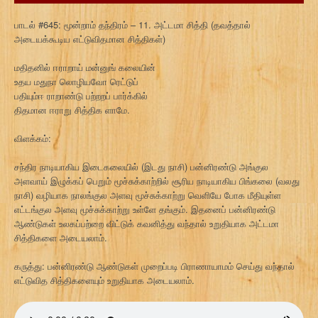
பாடல் #645: மூன்றாம் தந்திரம் – 11. அட்டமா சித்தி (தவத்தால்
அடையக்கூடிய எட்டுவிதமான சித்திகள்)
மதிதனில் ஈராறாய் மன்னுங் கலையின்
உதய மதுநா லொழியவோ ரெட்டுப்
பதியும்ஈ ராறாண்டு பற்றறப் பார்க்கில்
திதமான ஈராறு சித்திக ளாமே.
விளக்கம்:
சந்திர நாடியாகிய இடைகலையில் (இடது நாசி) பன்னிரண்டு அங்குல
அளவாய் இழுக்கப் பெறும் மூச்சுக்காற்றில் சூரிய நாடியாகிய பிங்கலை (வலது
நாசி) வழியாக நாலங்குல அளவு மூச்சுக்காற்று வெளியே போக மீதியுள்ள
எட்டங்குல அளவு மூச்சுக்காற்று உள்ளே தங்கும். இதனைப் பன்னிரண்டு
ஆண்டுகள் உலகப்பற்றை விட்டுக் கவனித்து வந்தால் உறுதியாக அட்டமா
சித்திகளை அடையலாம்.
கருத்து: பன்னிரண்டு ஆண்டுகள் முறைப்படி பிராணாயாமம் செய்து வந்தால்
எட்டுவித சித்திகளையும் உறுதியாக அடையலாம்.