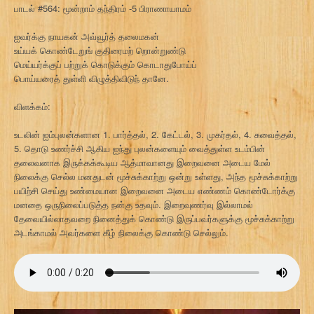
பாடல் #564: மூன்றாம் தந்திரம் -5 பிராணாயாமம்
ஐவர்க்கு நாயகன் அவ்வூர்த் தலைமகன்
உய்யக் கொண்டேறுங் குதிரைமற் றொன்றுண்டு
மெய்யர்க்குப் பற்றுக் கொடுக்கும் கொடாதுபோய்ப்
பொய்யரைத் துள்ளி விழுத்திவிடுந் தானே.
விளக்கம்:
உடலின் ஐம்புலன்களான 1. பார்த்தல், 2. கேட்டல், 3. முகர்தல், 4. சுவைத்தல்,
5. தொடு உணர்ச்சி ஆகிய ஐந்து புலன்களையும் வைத்துள்ள உடம்பின்
தலைவனாக இருக்கக்கூடிய ஆத்மாவானது இறைவனை அடைய மேல்
நிலைக்கு செல்ல மனதுடன் மூச்சுக்காற்று ஒன்று உள்ளது, அந்த மூச்சுக்காற்று
பயிற்சி செய்து உண்மையான இறைவனை அடைய எண்ணம் கொண்டோர்க்கு
மனதை ஒருநிலைப்படுத்த நன்கு உதவும். இறைவுணர்வு இல்லாமல்
தேவையில்லாதவறை நினைத்துக் கொண்டு இருப்பவர்களுக்கு மூச்சுக்காற்று
அடங்காமல் அவர்களை கீழ் நிலைக்கு கொண்டு செல்லும்.