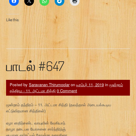
Like this:
பாடல் #647
Posted by
Saravanan Thirumoolar
on
டிசம்பர் 11, 2019
in
மூன்றாம்
தந்திரம - 11. அட்டமா சித்தி
0 Comment
மூன்றாம் தந்திரம் – 11. அட்டமா சித்தி (தவத்தால் அடையக்கூடிய
எட்டுவிதமான சித்திகள்)
ஏழா னதிற்சண்ட வாயுவின் வேகியாந்
தாழா நடைபல யோசனை சார்ந்திடுஞ்
சூழான ஓரெட்டில் தோன்றா நரைதிரை