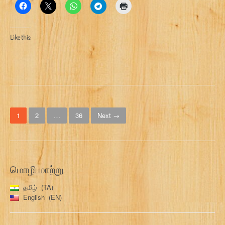
Like this:
P
1
2
…
36
Next →
o
s
t
மொழி மாற்று
s
தமிழ்
TA
n
English
EN
a