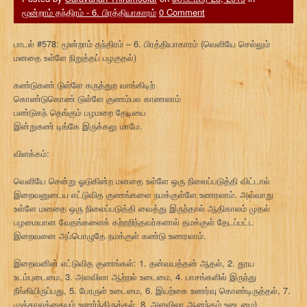
மூன்றாம் தந்திரம் - 6. பிரத்தியாகாரம்
0 Comment
பாடல் #578: மூன்றாம் தந்திரம் – 6. பிரத்தியாகாரம் (வெளியே செல்லும்
மனதை உள்ளே நிறுத்தப் பழகுதல்)
கண்டுகண் டுள்ளே கருத்துற வாங்கிடிற்
கொண்டுகொண் டுள்ளே குணம்பல காணலாம்
பண்டுகந் தெங்கும் பழமறை தேடியை
இன்றுகண் டிங்கே இருக்கலு மாமே.
விளக்கம்:
வெளியே சென்று ஓடுகின்ற மனதை உள்ளே ஒரு நிலைப்படுத்தி விட்டால்
இறைவனுடைய எட்டுவித குணங்களை நமக்குள்ளே உணரலாம். அவ்வாறு
உள்ளே மனதை ஒரு நிலைப்படுத்தி வைத்து இருந்தால் ஆதிகாலம் முதல்
பழமையான வேதங்களைக் கற்றறிந்தவர்களால் தமக்குள் தேடப்பட்ட
இறைவனை அப்பொழுதே நமக்குள் கண்டு உணரலாம்.
இறைவனின் எட்டுவித குணங்கள்: 1. தன்வயத்தன் ஆதல், 2. தூய
உடம்புடைமை, 3. அளவிலா ஆற்றல் உடைமை, 4. பாசங்களில் இருந்து
நீங்கியிருப்பது, 5. பேரருள் உடைமை, 6. இயற்கை உணர்வு கொண்டிருத்தல், 7.
முக்காலத்தையும் உணர்ந்திருத்தல், 8. அளவிலா ஆனந்தம் உடைமை)