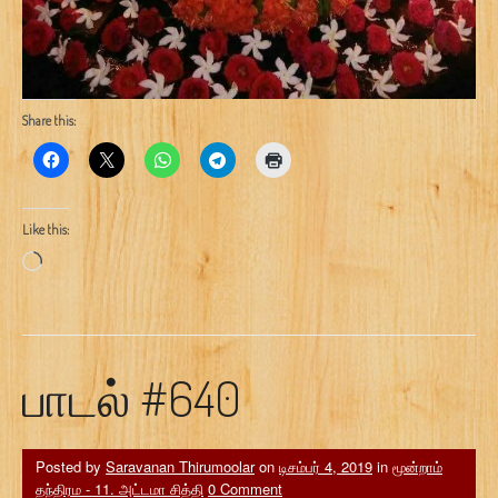
Share this:
Like this:
Loading…
பாடல் #640
Posted by
Saravanan Thirumoolar
on
டிசம்பர் 4, 2019
in
மூன்றாம்
தந்திரம - 11. அட்டமா சித்தி
0 Comment