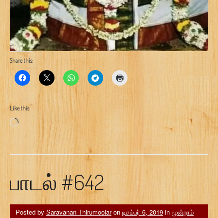
Share this:
Like this:
Loading…
பாடல் #642
Posted by
Saravanan Thirumoolar
on
டிசம்பர் 6, 2019
in
மூன்றாம்