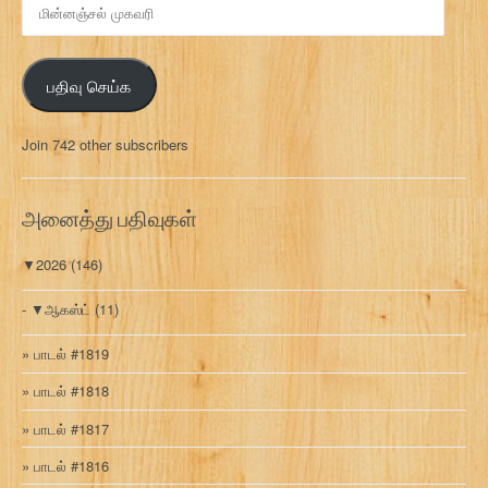
ன்
ன
ஞ்
பதிவு செய்க
ச
ல்
மு
Join 742 other subscribers
க
வ
ரி
அனைத்து பதிவுகள்
▼
2026
(146)
▼
ஆகஸ்ட்
(11)
பாடல் #1819
பாடல் #1818
பாடல் #1817
பாடல் #1816