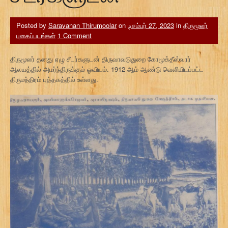
Posted by
Saravanan Thirumoolar
on
டிசம்பர் 27, 2023
in
திருமூலர்
புகைப்படங்கள்
1 Comment
திருமூலர் தனது ஏழு சீடர்களுடன் திருவாவடுதுறை கோமூக்தீஸ்வரர்
ஆலயத்தில் அமர்ந்திருக்கும் ஓவியம். 1912 ஆம் ஆண்டு வெளியிடப்பட்ட
திருமந்திரம் புத்தகத்தில் உள்ளது.