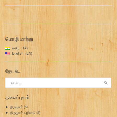
மொழி மாற்று
தமிழ்
TA
English
EN
தேடல்…
இதற்காகத்
தேடு:
தலைப்புகள்
திருமூலர்
(5)
►
திருமூலர் வழிபாடு
(3)
►