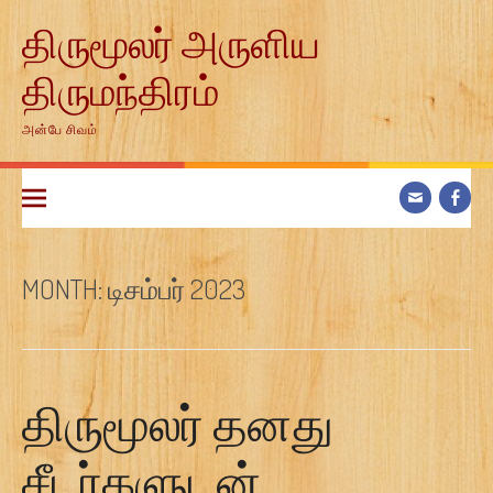
Skip
திருமூலர் அருளிய
to
content
திருமந்திரம்
அன்பே சிவம்
MONTH:
டிசம்பர் 2023
திருமூலர் தனது
சீடர்களுடன்