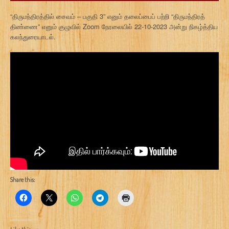
“திருமந்திரத்தில் சைவம் – பகுதி 3” எனும் தலைப்பைப் பற்றி “திருமந்திரத்
திண்ணை” எனும் குழுவில் Zoom நேரலையில் 22-10-2023 அன்று நிகழ்த்திய
கலந்துரையாடல்.
Share this: