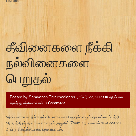
Like this:
தீவினைகளை நீக்கி
நல்வினைகளை
பெறுதல்
Posted by
Saravanan Thirumoolar
on
டிசம்பர் 27, 2023
in
ஆன்மிக
கருத்து வீடியோக்கள்
0 Comment
“தீவினைகளை நீக்கி நல்வினைகளை பெறுதல்” எனும் தலைப்பைப் பற்றி
“திருமந்திரத் திண்ணை” எனும் குழுவில் Zoom நேரலையில் 10-12-2023
அன்று நிகழ்த்திய கலந்துரையாடல்.