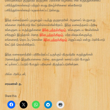
கொடுக்கவும் குருநாதர் திருமூலர் அவர்கள் வழங்கிய சில கருத்துக்களைப்
பகிர்ந்துகொள்ளவும் மற்றும் எமது நிகழ்ச்சிகளை உங்களோடு
பகிர்ந்துகொள்ளவும் உருவாக்கப்பட்டுள்ளது.
இந்த வலைத்தளம் முழுவதும் படித்து குருநாதரின் அருளைப் பெறுமாறு
உங்களை அன்போடு கேட்டுக்கொள்கின்றோம். இந்த வலைத்தளம் பற்றிய
உங்களுடைய கருத்துக்களை
இந்த பக்கத்திலும்
, உங்களுடைய கேள்விகள்
ஏதேனும் இருந்தால் அதை
இந்த பக்கத்திலும்
, மற்ற விஷயங்களுக்கு
எங்களைத் தொடர்பு கொள்ள
இந்த பக்கத்திலும்
அனுப்பவும் என்று அன்போடு
கேட்டுக் கொள்கிறோம்.
இந்த வலைதளத்தில் பதிவேற்றப்பட்டிருக்கும் திருமந்திர கருத்துக்கள்
அனைத்தும் இறுதியானவை அல்ல. தவறுகள் உணரப்படும் போதும்
சுட்டிக்காட்டப்படும் போதும் பதிவுகள் திருத்தப்படுகின்றன.
மிக்க அன்புடன்,
சரவணன் த.
Share this: