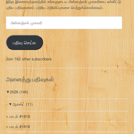
இந்த இணையத்தளத்தில் உங்களுடைய மின்னஞ்சல் முகவரியை உள்ளிட்டு
புதிய பதிவுகளைப் பற்றிய அறிவிப்புகளை பெற்றுக்கொள்ளவும்.
மி
ன்
ன
ஞ்
பதிவு செய்க
ச
ல்
மு
Join 742 other subscribers
க
வ
ரி
அனைத்து பதிவுகள்
▼
2026
(146)
▼
ஆகஸ்ட்
(11)
பாடல் #1819
பாடல் #1818