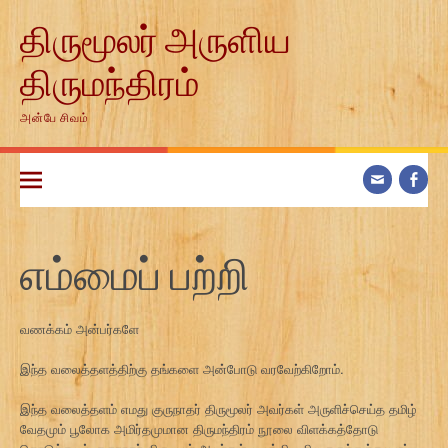
Skip
திருமூலர் அருளிய
to
content
திருமந்திரம்
அன்பே சிவம்
எம்மைப் பற்றி
வணக்கம் அன்பர்களே
இந்த வலைத்தளத்திற்கு தங்களை அன்போடு வரவேற்கிறோம்.
இந்த வலைத்தளம் எமது குருநாதர் திருமூலர் அவர்கள் அருளிச்செய்த தமிழ்
வேதமும் பூலோக அமிர்தமுமான திருமந்திரம் நூலை விளக்கத்தோடு