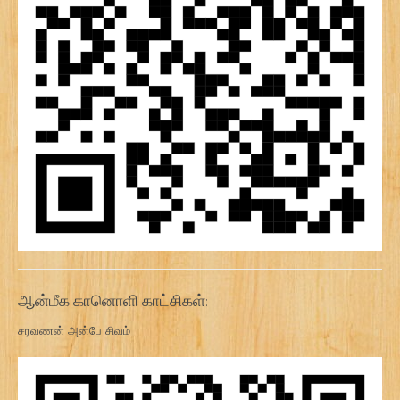
ஆன்மீக கானொளி காட்சிகள்:
சரவணன் அன்பே சிவம்