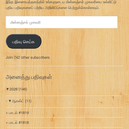
இந்த இணையத்தளத்தில் உங்களுடைய மின்னஞ்சல் முகவரியை உள்ளிட்டு
புதிய பதிவுகளைப் பற்றிய அறிவிப்புகளை பெற்றுக்கொள்ளவும்.
மி
ன்
ன
ஞ்
பதிவு செய்க
ச
ல்
மு
Join 742 other subscribers
க
வ
ரி
அனைத்து பதிவுகள்
▼
2026
(146)
▼
ஆகஸ்ட்
(11)
பாடல் #1819
பாடல் #1818