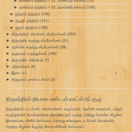
நான்காம் தந்திரம் – 12. புவனாபதி சக்கரம்
(12)
►
நான்காம் தந்திரம் – 13. நவாக்கிரி சக்கரம்
(100)
►
ஐந்தாம் தந்திரம்
(154)
►
ஆறாம் தந்திரம்
(131)
►
ஏழாம் தந்திரம்
(139)
►
திருமந்திரம் விளக்கம் வீடியோக்கள்
(253)
►
திருமந்திர கருத்து வீடியோக்கள்
(21)
►
ஆன்மிக கருத்து வீடியோக்கள்
(28)
►
குருநாதர் கருத்துக்கள்
(165)
►
திருமந்திர அறிவியல்
(1)
►
புத்தகங்கள்
(6)
►
இசை
(1)
►
திருமூலர் புகைப்படங்கள்
(2)
►
திருமந்திரம் தியான மண்டபம் வாட்ஸ்அப் குழு:
திருமந்திரம் பாடல்கள், விளக்கங்கள், வகுப்புகள், ஆன்மீக கதைகள், மற்றும்
கருத்துக்கள் போன்றவற்றை தினந்தோறும் படித்து அறிந்து கொள்ள கீழுள்ள
இணைப்பை கிளிக் செய்யவும் அல்லது உங்களுடைய போன் கேமராவில்
அதற்கு கீழுள்ள க்யூஆர் கோடு ஸ்கேன் செய்யவும்: