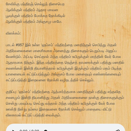
சேவிக்கு மந்திரஞ் செல்லுந் திசைபெற
ஆவிக்குள் மந்திரம் ஆதார மாவன
பூவுக்குள் மந்திரம் போக்கற நோக்கிடில்
ஆவிக்குள் மந்திரம் அங்குசமு மாமே.
விளக்கம்:
பாடல் #957 இல் உள்ள ‘ஹம்சம்’ மந்திரத்தை மனதிற்குள் செபித்து அதன்
அதிர்வலைகளை மானசீகமாக அனைத்து திசைகளும் பெறும்படி அனுப்ப
வேண்டும். அப்படி செய்தால் அந்த மந்திரம் உயிருக்குள் மரத்தின் வேர் போல
ஆதாரமாக நிற்கும். இந்த மந்திரத்தை நெஞ்சத் தாமரைக்குள் பதித்து மனதில்
சலனங்கள் இன்றி தியானித்தால் உயிருக்குள் இருக்கும் மந்திரம் மதம் பிடித்த
யானையைக் கட்டுப்படுத்தும் அங்குசம் போல மனதையும் எண்ணங்களையும்
கட்டுப்படுத்தி இறைவனை நோக்கி வழிநடத்திச் செல்லும்.
குறிப்பு: ‘ஹம்சம்’ மந்திரத்தை ஆத்மார்த்தமாக மனதிற்குள் பதித்து எந்தவித
சலனமும் இன்றி தியானித்து அதன் அதிர்வலைகளை நான்கு திசைகளுக்கும்
சென்று பரவும்படி செய்து வந்தால் அந்த மந்திரம் உயிருக்குள் வேர் போல
ஊன்றி நின்று நம்மை இறைவனை நோக்கி செல்லும் பாதையை விட்டு
விலகாமல் கட்டுப் படுத்தி வைக்கும்.