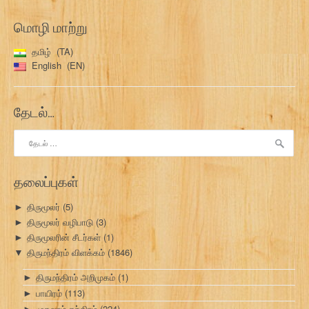
மொழி மாற்று
தமிழ்
TA
English
EN
தேடல்…
இதற்காகத்
தேடு:
தலைப்புகள்
திருமூலர்
(5)
►
திருமூலர் வழிபாடு
(3)
►
திருமூலரின் சீடர்கள்
(1)
►
திருமந்திரம் விளக்கம்
(1846)
▼
திருமந்திரம் அறிமுகம்
(1)
►
பாயிரம்
(113)
►
முதலாம் தந்திரம்
(224)