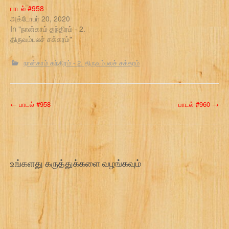
பாடல் #958
அக்டோபர் 20, 2020
In "நான்காம் தந்திரம் - 2.
திருவம்பலச் சக்கரம்"
நான்காம் தந்திரம் - 2. திருவம்பலச் சக்கரம்
P
←
பாடல் #958
பாடல் #960
→
o
s
t
உங்களது கருத்துக்களை வழங்கவும்
n
a
v