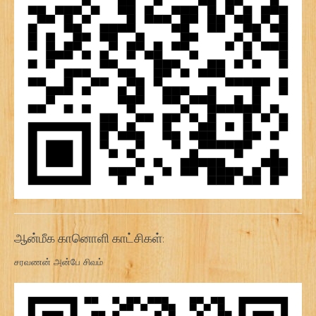
ஆன்மீக கானொளி காட்சிகள்:
சரவணன் அன்பே சிவம்