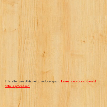
i
g
a
t
i
o
n
This site uses Akismet to reduce spam.
Learn how your comment
data is processed.