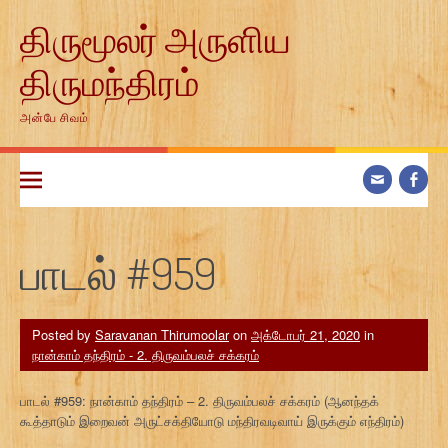
Skip
திருமூலர் அருளிய
to
content
திருமந்திரம்
அன்பே சிவம்
பாடல் #959
Posted by
Saravanan Thirumoolar
on
அக்டோபர் 21, 2020
in
நான்காம் தந்திரம் - 2. திருவம்பலச் சக்கரம்
பாடல் #959: நான்காம் தந்திரம் – 2. திருவம்பலச் சக்கரம் (ஆனந்தக்
கூத்தாடும் இறைவன் அருட்சக்தியோடு மந்திரவடிவாய் இருக்கும் எந்திரம்)