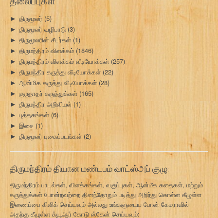
தலைப்புகள்
திருமூலர்
(5)
►
திருமூலர் வழிபாடு
(3)
►
திருமூலரின் சீடர்கள்
(1)
►
திருமந்திரம் விளக்கம்
(1846)
►
திருமந்திரம் விளக்கம் வீடியோக்கள்
(257)
►
திருமந்திர கருத்து வீடியோக்கள்
(22)
►
ஆன்மிக கருத்து வீடியோக்கள்
(28)
►
குருநாதர் கருத்துக்கள்
(165)
►
திருமந்திர அறிவியல்
(1)
►
புத்தகங்கள்
(6)
►
இசை
(1)
►
திருமூலர் புகைப்படங்கள்
(2)
►
திருமந்திரம் தியான மண்டபம் வாட்ஸ்அப் குழு:
திருமந்திரம் பாடல்கள், விளக்கங்கள், வகுப்புகள், ஆன்மீக கதைகள், மற்றும்
கருத்துக்கள் போன்றவற்றை தினந்தோறும் படித்து அறிந்து கொள்ள கீழுள்ள
இணைப்பை கிளிக் செய்யவும் அல்லது உங்களுடைய போன் கேமராவில்
அதற்கு கீழுள்ள க்யூஆர் கோடு ஸ்கேன் செய்யவும்: