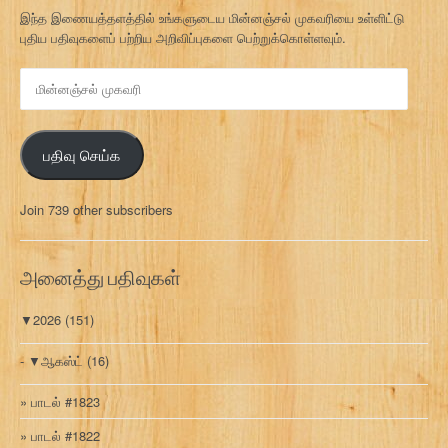
இந்த இணையத்தளத்தில் உங்களுடைய மின்னஞ்சல் முகவரியை உள்ளிட்டு
புதிய பதிவுகளைப் பற்றிய அறிவிப்புகளை பெற்றுக்கொள்ளவும்.
மி
ன்
ன
ஞ்
பதிவு செய்க
ச
ல்
மு
Join 739 other subscribers
க
வ
ரி
அனைத்து பதிவுகள்
▼
2026
(151)
▼
ஆகஸ்ட்
(16)
பாடல் #1823
பாடல் #1822