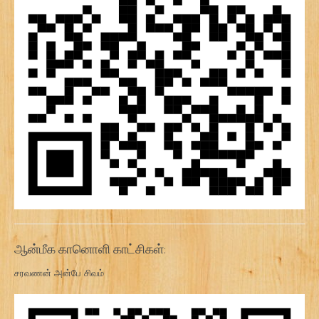
ஆன்மீக கானொளி காட்சிகள்:
சரவணன் அன்பே சிவம்