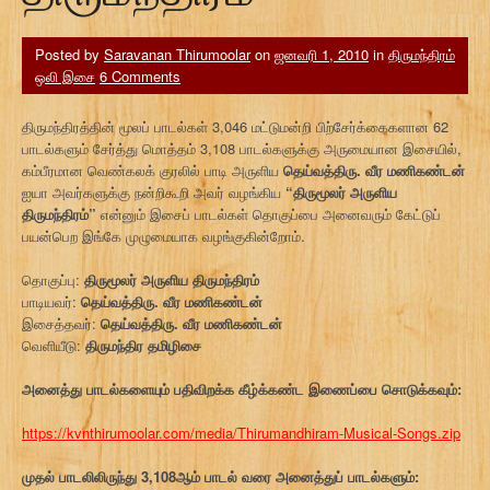
Posted by
Saravanan Thirumoolar
on
ஜனவரி 1, 2010
in
திருமந்திரம்
ஒலி இசை
6 Comments
திருமந்திரத்தின் மூலப் பாடல்கள் 3,046 மட்டுமன்றி பிற்சேர்க்கைகளான 62
பாடல்களும் சேர்த்து மொத்தம் 3,108 பாடல்களுக்கு அருமையான இசையில்,
கம்பீரமான வெண்கலக் குரலில் பாடி அருளிய
தெய்வத்திரு. வீர மணிகண்டன்
ஐயா அவர்களுக்கு நன்றிகூறி அவர் வழங்கிய
“திருமூலர் அருளிய
திருமந்திரம்”
என்னும் இசைப் பாடல்கள் தொகுப்பை அனைவரும் கேட்டுப்
பயன்பெற இங்கே முழுமையாக வழங்குகின்றோம்.
தொகுப்பு:
திருமூலர் அருளிய திருமந்திரம்
பாடியவர்:
தெய்வத்திரு. வீர மணிகண்டன்
இசைத்தவர்:
தெய்வத்திரு. வீர மணிகண்டன்
வெளியீடு:
திருமந்திர தமிழிசை
அனைத்து பாடல்களையும் பதிவிறக்க கீழ்க்கண்ட இணைப்பை சொடுக்கவும்:
https://kvnthirumoolar.com/media/Thirumandhiram-Musical-Songs.zip
முதல் பாடலிலிருந்து 3,108ஆம் பாடல் வரை அனைத்துப் பாடல்களும்: