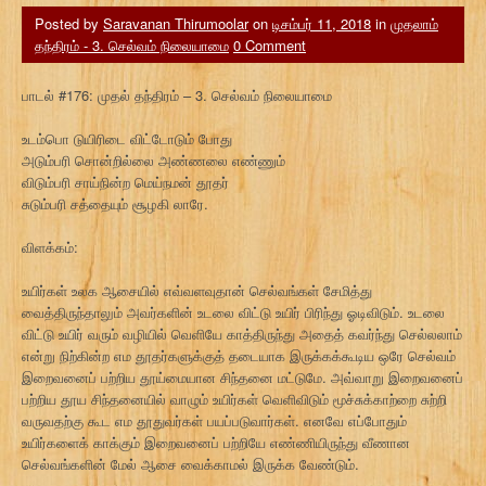
Posted by
Saravanan Thirumoolar
on
டிசம்பர் 11, 2018
in
முதலாம்
தந்திரம் - 3. செல்வம் நிலையாமை
0 Comment
பாடல் #176: முதல் தந்திரம் – 3. செல்வம் நிலையாமை
உடம்பொ டுயிரிடை விட்டோடும் போது
அடும்பரி சொன்றில்லை அண்ணலை எண்ணும்
விடும்பரி சாய்நின்ற மெய்நமன் தூதர்
சுடும்பரி சத்தையும் சூழகி லாரே.
விளக்கம்:
உயிர்கள் உலக ஆசையில் எவ்வளவுதான் செல்வங்கள் சேமித்து
வைத்திருந்தாலும் அவர்களின் உடலை விட்டு உயிர் பிரிந்து ஓடிவிடும். உடலை
விட்டு உயிர் வரும் வழியில் வெளியே காத்திருந்து அதைத் கவர்ந்து செல்லலாம்
என்று நிற்கின்ற எம தூதர்களுக்குத் தடையாக இருக்கக்கூடிய ஒரே செல்வம்
இறைவனைப் பற்றிய தூய்மையான சிந்தனை மட்டுமே. அவ்வாறு இறைவனைப்
பற்றிய தூய சிந்தனையில் வாழும் உயிர்கள் வெளிவிடும் மூச்சுக்காற்றை சுற்றி
வருவதற்கு கூட எம தூதுவர்கள் பயப்படுவார்கள். எனவே எப்போதும்
உயிர்களைக் காக்கும் இறைவனைப் பற்றியே எண்ணியிருந்து வீணான
செல்வங்களின் மேல் ஆசை வைக்காமல் இருக்க வேண்டும்.