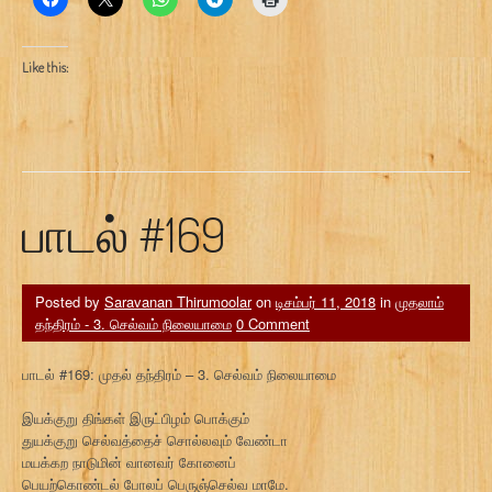
Like this:
பாடல் #169
Posted by
Saravanan Thirumoolar
on
டிசம்பர் 11, 2018
in
முதலாம்
தந்திரம் - 3. செல்வம் நிலையாமை
0 Comment
பாடல் #169: முதல் தந்திரம் – 3. செல்வம் நிலையாமை
இயக்குறு திங்கள் இருட்பிழம் பொக்கும்
துயக்குறு செல்வத்தைச் சொல்லவும் வேண்டா
மயக்கற நாடுமின் வானவர் கோனைப்
பெயற்கொண்டல் போலப் பெருஞ்செல்வ மாமே.