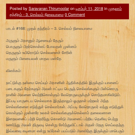
Posted by
Saravanan Thirumoolar
on
டிசம்பர் 11, 2018
in
முதலாம்
தந்திரம் - 3. செல்வம் நிலையாமை
0 Comment
பாடல் #168: முதல் தந்திரம் – 3. செல்வம் நிலையாமை
அருளும் அரசனும் ஆனையும் தேரும்
பொருளும் பிறர்கொள்ளப் போவதன் முன்னம்
தெருளும் உயிரொடும் செல்வனைச் சேரின்
மருளும் பினையவன் மாதவ மன்றே.
விளக்கம்:
நாட்டுக்கு நன்மை செய்யும் அரசனின் ஆதிக்கத்தில் இருக்கும் யானைப்
படைகளும் தேர்களும் அவன் ஈட்டிய பெருஞ் செல்வங்களும் பின்னொரு
நாளில் அவனை வெற்றிகொள்ளும் வேறொருவருக்குச் சொந்தமாகிவிடும்.
இப்படி யாருடைய செல்வமாக இருந்தாலும் ஓருநாள் மற்றவர் அந்த
செல்வங்களை எடுத்துச் செல்வார்கள். அப்படி வேறொருவர் வந்து எடுத்துக்
கொள்ளும் முன்னரே உலகச் செல்வங்களுக்கெல்லாம் தலைவனான
இறைவனைப் பற்றி தெரிந்து கொண்டு அவனைப் பற்றிய தெளிவு பெற்று
உணர்ந்து அவன் திருவடி சென்று சேர்ந்துவிட்டால் அதன் பிறகு செய்வதற்கு
இவ்வளவு கடினமா என்று உயிர்கள் பயப்படும் அளவிற்கு இருக்கும் மாபெரும்