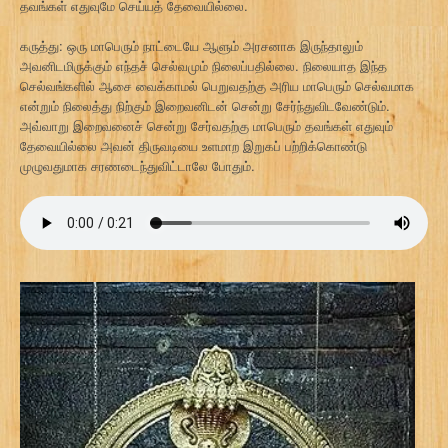
தவங்கள் எதுவுமே செய்யத் தேவையில்லை.
கருத்து: ஒரு மாபெரும் நாட்டையே ஆளும் அரசனாக இருந்தாலும்
அவனிடமிருக்கும் எந்தச் செல்வமும் நிலைப்பதில்லை. நிலையாத இந்த
செல்வங்களில் ஆசை வைக்காமல் பெறுவதற்கு அரிய மாபெரும் செல்வமாக
என்றும் நிலைத்து நிற்கும் இறைவனிடன் சென்று சேர்ந்துவிடவேண்டும்.
அவ்வாறு இறைவனைச் சென்று சேர்வதற்கு மாபெரும் தவங்கள் எதுவும்
தேவையில்லை அவன் திருவடியை உளமாற இறுகப் பற்றிக்கொண்டு
முழுவதுமாக சரணடைந்துவிட்டாலே போதும்.