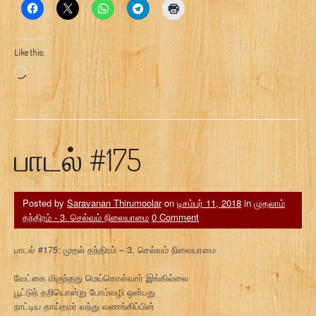
Like this:
Loading…
பாடல் #175
Posted by
Saravanan Thirumoolar
on
டிசம்பர் 11, 2018
in
முதலாம்
தந்திரம் - 3. செல்வம் நிலையாமை
0 Comment
பாடல் #175: முதல் தந்திரம் – 3. செல்வம் நிலையாமை
வேட்கை மிகுந்தது மெய்கொள்வார் இங்கில்லை
பூட்டுந் தறியொன்று போம்வழி ஒன்பது
நாட்டிய தாய்தமர் வந்து வணங்கிப்பின்