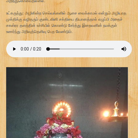
அறிந்துகொள்வதில்லை.
உட்கருத்து: அழிகின்ற செல்வங்களில் ஆசை வைக்காமல் என்றும் அழியாத
முக்திக்கு வழிதரும் குண்டலினி சக்தியை தியானத்தால் எழுப்பி அதைச்
சகஸ்ரர தளத்தின் உச்சியில் கொண்டு சேர்த்து இறைவனின் நமக்குள்
உணர்ந்து அறிவுத்தெளிவு பெற வேண்டும்.