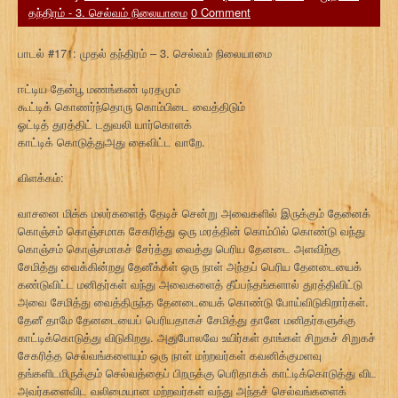
தந்திரம் - 3. செல்வம் நிலையாமை
0 Comment
பாடல் #171: முதல் தந்திரம் – 3. செல்வம் நிலையாமை
ஈட்டிய தேன்பூ மணங்கண் டிரதமும்
கூட்டிக் கொணர்ந்தொரு கொம்பிடை வைத்திடும்
ஓட்டித் துரத்திட் டதுவலி யார்கொளக்
காட்டிக் கொடுத்துஅது கைவிட்ட வாறே.
விளக்கம்:
வாசனை மிக்க மலர்களைத் தேடிச் சென்று அவைகளில் இருக்கும் தேனைக்
கொஞ்சம் கொஞ்சமாக சேகரித்து ஒரு மரத்தின் கொம்பில் கொண்டு வந்து
கொஞ்சம் கொஞ்சமாகச் சேர்த்து வைத்து பெரிய தேனடை அளவிற்கு
சேமித்து வைக்கின்றது தேனீக்கள் ஒரு நாள் அந்தப் பெரிய தேனடையைக்
கண்டுவிட்ட மனிதர்கள் வந்து அவைகளைத் தீப்பந்தங்களால் துரத்திவிட்டு
அவை சேமித்து வைத்திருந்த தேனடையைக் கொண்டு போய்விடுகிறார்கள்.
தேனீ தாமே தேனடையைப் பெரியதாகச் சேமித்து தானே மனிதர்களுக்கு
காட்டிக்கொடுத்து விடுகிறது. அதுபோலவே உயிர்கள் தாங்கள் சிறுகச் சிறுகச்
சேகரித்த செல்வங்களையும் ஒரு நாள் மற்றவர்கள் கவனிக்குமளவு
தங்களிடமிருக்கும் செல்வத்தைப் பிறருக்கு பெரிதாகக் காட்டிக்கொடுத்து விட
அவர்களைவிட வலிமையான மற்றவர்கள் வந்து அந்தச் செல்வங்களைக்