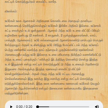
காட்டிக் கொடுத்துஅவர் கைவிட்ட வாறே.
விளக்கம்:
உயிர்கள் உலக ஆசைகள் அதிகமாக கொண்டவை அதையும் தாண்டிய
உண்மையைத் தெரிந்துகொள்ளும் உயிர்கள் இங்கே அதிகம் இல்லை. உயிரைக்
கட்டி வைக்கும் உடல் ஒன்றுதான். ஆனால் அந்த உயிர் உடலை விட்டுப் பிரியும்
வழிகளோ ஒன்பது (2 கண்கள், 2 காதுகள், 2 மூக்குத்துவாரங்கள், வாய்,
பால்குறி, ஆசனவாய்). உயிர் எவ்வளவுதான் ஆசைகொண்டு மாபெரும் பொருள்
சேர்த்தாலும் அதன் உடலிலிருந்து உயிர் பிரிந்து போய்விட்டால் அந்த உயிரைப்
பெற்று மண்ணில் வளர்த்த தாய் தந்தையர் முதற்கொண்டு உறவினர்கள்
அனைவருமே வந்து உயிர் இல்லாத உடலை மரியாதை நிமித்தம் வணங்கிவிட்டு
அந்த உடலைப் புதைக்கும் / எரிக்கும் இடத்திற்கு கொண்டு சென்று இறந்த
உடல் இதுதான் என்று காட்டிக் கொடுத்துவிட்டு அந்த உடலையும் அதனோடு
இதுவரை அவர்களுக்கு இருந்த உறவையும் கைவிட்டு விட்டுச்
சென்றுவிடுவார்கள். அதன் பிறகு அந்த உயிர் ஈட்டிய அனைத்து
செல்வங்களையும் இது உனக்கு இது எனக்கு என்று காட்டிக் கொடுத்து
எடுத்துக்கொள்வார்கள். இந்த உலக உண்மையை உணராமல் உயிர்கள் வெறும்
ஆசையில் ஆடிக்கொண்டு என்றும் நிலையான உண்மையாகிய இறைவனை
மறந்துவிடுகின்றன.