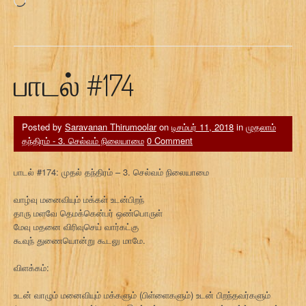
Loading…
பாடல் #174
Posted by
Saravanan Thirumoolar
on
டிசம்பர் 11, 2018
in
முதலாம்
தந்திரம் - 3. செல்வம் நிலையாமை
0 Comment
பாடல் #174: முதல் தந்திரம் – 3. செல்வம் நிலையாமை
வாழ்வு மனைவியும் மக்கள் உடன்பிறந்
தாரு மளவே தெமக்கென்பர் ஒண்பொருள்
மேவு மதனை விரிவுசெய் வார்கட்கு
கூவுந் துணையொன்று கூடலு மாமே.
விளக்கம்:
உடன் வாழும் மனைவியும் மக்களும் (பிள்ளைகளும்) உடன் பிறந்தவர்களும்