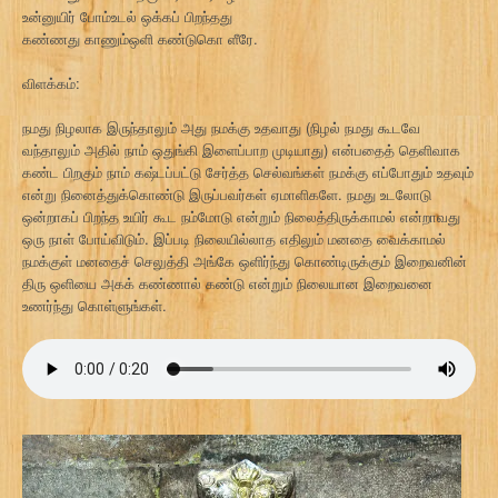
உன்னுயிர் போம்உடல் ஒக்கப் பிறந்தது
கண்ணது காணும்ஒளி கண்டுகொ ளீரே.
விளக்கம்:
நமது நிழலாக இருந்தாலும் அது நமக்கு உதவாது (நிழல் நமது கூடவே
வந்தாலும் அதில் நாம் ஒதுங்கி இளைப்பாற முடியாது) என்பதைத் தெளிவாக
கண்ட பிறகும் நாம் கஷ்டப்பட்டு சேர்த்த செல்வங்கள் நமக்கு எப்போதும் உதவும்
என்று நினைத்துக்கொண்டு இருப்பவர்கள் ஏமாளிகளே. நமது உடலோடு
ஒன்றாகப் பிறந்த உயிர் கூட நம்மோடு என்றும் நிலைத்திருக்காமல் என்றாவது
ஒரு நாள் போய்விடும். இப்படி நிலையில்லாத எதிலும் மனதை வைக்காமல்
நமக்குள் மனதைச் செலுத்தி அங்கே ஒளிர்ந்து கொண்டிருக்கும் இறைவனின்
திரு ஒளியை அகக் கண்ணால் கண்டு என்றும் நிலையான இறைவனை
உணர்ந்து கொள்ளுங்கள்.