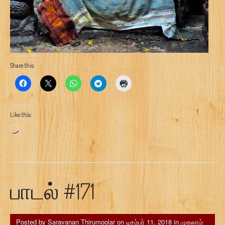
Share this:
Like this:
Loading…
பாடல் #171
Posted by
Saravanan Thirumoolar
on
டிசம்பர் 11, 2018
in
முதலாம்