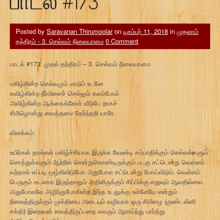
பாடல் #173
Posted by
Saravanan Thirumoolar
on
டிசம்பர் 11, 2018
in
முதலாம்
தந்திரம் - 3. செல்வம் நிலையாமை
0 Comment
பாடல் #173: முதல் தந்திரம் – 3. செல்வம் நிலையாமை
மகிழ்கின்ற செல்வமும் மாடும் உடனே
கவிழ்கின்ற நீர்மிசைச் செல்லும் கலம்போல்
அவிழ்கின்ற ஆக்கைக்கோர் வீடுபே றாகச்
சிமிழொன்று வைத்தமை தேர்ந்தறி யாரே.
விளக்கம்:
உயிர்கள் தாங்கள் மகிழ்ச்சியாக இருக்க வேண்டி சம்பாதிக்கும் செல்வங்களும்
சொத்துக்களும் ஆற்றில் சென்றுகொண்டிருக்கும் படகு சட்டென்று வெள்ளம்
வந்தால் எப்படி மூழ்கிவிடுமோ அதுபோல சட்டென்று போய்விடும். வெள்ளம்
பெருகும் கடலாக இருந்தாலும் அதிலிருக்கும் சிப்பிக்கு எதுவும் ஆவதில்லை.
அதுபோலவே அழிந்துபோகின்ற இந்த உடலுக்கு உள்ளேயே என்றும்
நிலைத்திருக்கும் முக்தியை அடையும் வழியாக ஒரு சிமிழை (குண்டலினி
சக்தி) இறைவன் வைத்திருப்பதை எவரும் ஆராய்ந்து பார்த்து