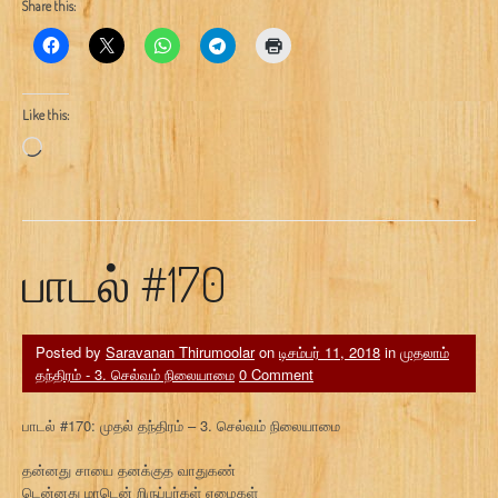
Share this:
Like this:
Loading…
பாடல் #170
Posted by
Saravanan Thirumoolar
on
டிசம்பர் 11, 2018
in
முதலாம்
தந்திரம் - 3. செல்வம் நிலையாமை
0 Comment
பாடல் #170: முதல் தந்திரம் – 3. செல்வம் நிலையாமை
தன்னது சாயை தனக்குத வாதுகண்
டென்னது மாடென் றிருப்பர்கள் ஏழைகள்