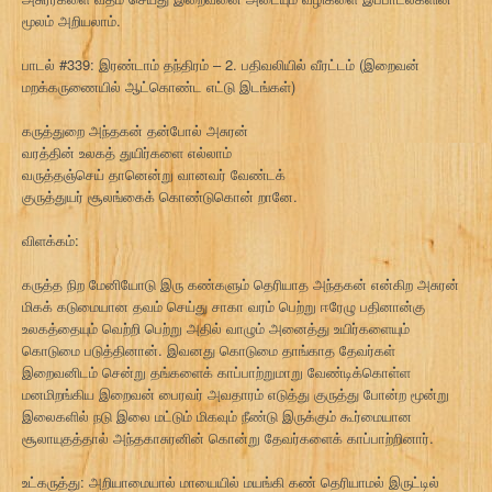
மூலம் அறியலாம்.
பாடல் #339: இரண்டாம் தந்திரம் – 2. பதிவலியில் வீரட்டம் (இறைவன்
மறக்கருணையில் ஆட்கொண்ட எட்டு இடங்கள்)
கருத்துறை அந்தகன் தன்போல் அசுரன்
வரத்தின் உலகத் துயிர்களை எல்லாம்
வருத்தஞ்செய் தானென்று வானவர் வேண்டக்
குருத்துயர் சூலங்கைக் கொண்டுகொன் றானே.
விளக்கம்:
கருத்த நிற மேனியோடு இரு கண்களும் தெரியாத அந்தகன் என்கிற அசுரன்
மிகக் கடுமையான தவம் செய்து சாகா வரம் பெற்று ஈரேழு பதினான்கு
உலகத்தையும் வெற்றி பெற்று அதில் வாழும் அனைத்து உயிர்களையும்
கொடுமை படுத்தினான். இவனது கொடுமை தாங்காத தேவர்கள்
இறைவனிடம் சென்று தங்களைக் காப்பாற்றுமாறு வேண்டிக்கொள்ள
மனமிறங்கிய இறைவன் பைரவர் அவதாரம் எடுத்து குருத்து போன்ற மூன்று
இலைகளில் நடு இலை மட்டும் மிகவும் நீண்டு இருக்கும் கூர்மையான
சூலாயுதத்தால் அந்தகாசுரனின் கொன்று தேவர்களைக் காப்பாற்றினார்.
உட்கருத்து: அறியாமையால் மாயையில் மயங்கி கண் தெரியாமல் இருட்டில்