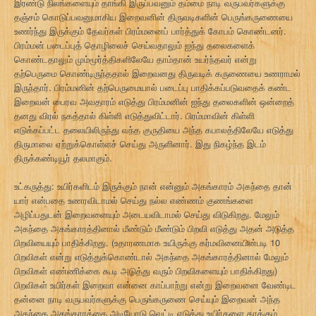
இரண்டு நிலங்களையும் தாங்கி இருப்பவனும் தம்மை நாடி வருபவர்களுக்கு
தஞ்சம் கொடுப்பவனுமாகிய இறைவனின் திருவடிகளின் பெருங்கருணையை
உணர்ந்து இருக்கும் தேவர்கள் பிரம்மனைப் பார்த்துக் கோபம் கொண்டனர்.
பிரம்மன் படைப்புத் தொழிலைச் செய்வதாலும் ஐந்து தலைகளைக்
கொண்டதாலும் மும்மூர்த்திகளிலேயே தாம்தான் உயர்ந்தவர் என்று
தற்பெருமை கொண்டிருந்ததால் இறைவனது திருவடிக் கருணையை உணராமல்
இருந்தார். பிரம்மனின் தற்பெருமையால் படைப்பு பாதிக்கப்படுவதைக் கண்ட
இறைவன் பைரவ அவதாரம் எடுத்து பிரம்மனின் ஐந்து தலைகளின் ஒன்றைத்
தனது விரல் நகத்தால் கிள்ளி எடுத்துவிட்டார். பிரம்மாவின் கிள்ளி
எடுக்கப்பட்ட தலையிலிருந்து வந்த குருதியை அந்த கபாலத்திலேயே எடுத்து
திருமாலை ஏற்றுக்கொள்ளச் செய்து அருளினார். இது நிகழ்ந்த இடம்
திருக்கண்டியூர் தலமாகும்.
உட்கருத்து: உயிர்களிடம் இருக்கும் நான் என்னும் அகங்காரம் அகந்தை தான்
யார் என்பதை உணரவிடாமல் செய்து நல்ல எண்ணம் குணங்களை
அழிப்பதுடன் இறைவனையும் அடையவிடாமல் செய்து விடுகிறது. மேலும்
அகந்தை அகங்காரத்தினால் மீண்டும் மீண்டும் பிறவி எடுத்து அதன் அடுத்த
பிறவியையும் பாதிக்கிறது. (உதாரணமாக உயிருக்கு கர்மவினையின்படி 10
பிறவிகள் என்று எடுத்துக்கொண்டால் அகந்தை அகங்காரத்தினால் மேலும்
பிறவிகள் எண்ணிக்கை கூடி அடுத்து வரும் பிறவிகளையும் பாதிக்கிறது)
பிறவிகள் உயிர்கள் இறைவா என்னை காப்பாற்று என்று இறைவனை வேண்டிட
தன்னை நாடி வருபவர்களுக்கு பெருங்கருணை செய்யும் இறைவன் அந்த
அகந்தை அகங்காரத்தை அடியோடு வெட்டி எடுத்து உயிர்களை காக்கும்