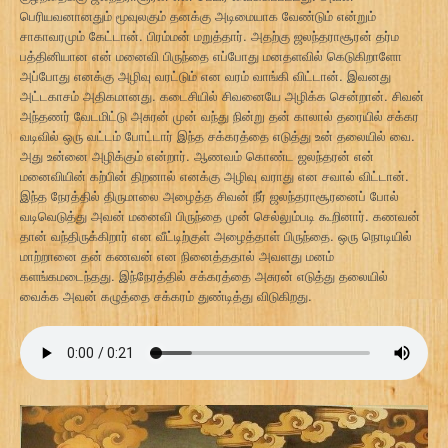
பெரியவனானதும் மூவுலகும் தனக்கு அடிமையாக வேண்டும் என்றும்
சாகாவரமும் கேட்டான். பிரம்மன் மறுத்தார். அதற்கு ஜலந்தராசூரன் தர்ம
பத்தினியான என் மனைவி பிருந்தை எப்போது மனதளவில் கெடுகிறாளோ
அப்போது எனக்கு அழிவு வரட்டும் என வரம் வாங்கி விட்டான். இவனது
அட்டகாசம் அதிகமானது. கடைசியில் சிவனையே அழிக்க சென்றான். சிவன்
அந்தணர் வேடமிட்டு அசுரன் முன் வந்து நின்று தன் காலால் தரையில் சக்கர
வடிவில் ஒரு வட்டம் போட்டார் இந்த சக்கரத்தை எடுத்து உன் தலையில் வை.
அது உன்னை அழிக்கும் என்றார். ஆணவம் கொண்ட ஜலந்தரன் என்
மனைவியின் கற்பின் திறனால் எனக்கு அழிவு வராது என சவால் விட்டான்.
இந்த நேரத்தில் திருமாலை அழைத்த சிவன் நீர் ஜலந்தராசூரனைப் போல்
வடிவெடுத்து அவன் மனைவி பிருந்தை முன் செல்லும்படி கூறினார். கணவன்
தான் வந்திருக்கிறார் என வீட்டிற்குள் அழைத்தாள் பிருந்தை. ஒரு நொடியில்
மாற்றானை தன் கணவன் என நினைத்ததால் அவளது மனம்
களங்கமடைந்தது. இந்நேரத்தில் சக்கரத்தை அசுரன் எடுத்து தலையில்
வைக்க அவன் கழுத்தை சக்கரம் துண்டித்து விடுகிறது.