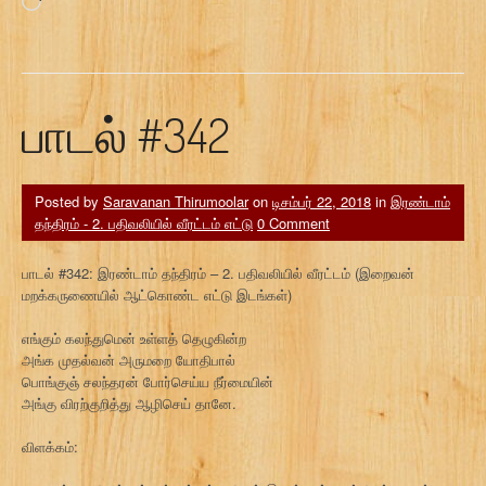
Loading…
பாடல் #342
Posted by
Saravanan Thirumoolar
on
டிசம்பர் 22, 2018
in
இரண்டாம்
தந்திரம் - 2. பதிவலியில் வீரட்டம் எட்டு
0 Comment
பாடல் #342: இரண்டாம் தந்திரம் – 2. பதிவலியில் வீரட்டம் (இறைவன்
மறக்கருணையில் ஆட்கொண்ட எட்டு இடங்கள்)
எங்கும் கலந்துமென் உள்ளத் தெழுகின்ற
அங்க முதல்வன் அருமறை யோதிபால்
பொங்குஞ் சலந்தரன் போர்செய்ய நீர்மையின்
அங்கு விரற்குறித்து ஆழிசெய் தானே.
விளக்கம்: