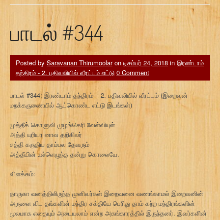
பாடல் #344
Posted by
Saravanan Thirumoolar
on
டிசம்பர் 24, 2018
in
இரண்டாம்
தந்திரம் - 2. பதிவலியில் வீரட்டம் எட்டு
0 Comment
பாடல் #344: இரண்டாம் தந்திரம் – 2. பதிவலியில் வீரட்டம் (இறைவன்
மறக்கருணையில் ஆட்கொண்ட எட்டு இடங்கள்)
முத்தீக் கொளுவி முழங்கெரி வேள்வியுள்
அத்தி யுரியர னாவ தறிகிலர்
சத்தி கருதிய தாம்பல தேவரும்
அத்தீயின் உள்ளெழுந்த தன்று கொலையே.
விளக்கம்:
தாருகா வனத்திலிருந்த முனிவர்கள் இறைவனை வணங்காமல் இறைவனின்
அருளை விட தங்களின் மந்திர சக்தியே பெரிது தாம் கற்ற மந்திரங்களின்
மூலமாக எதையும் அடையலாம் என்ற அகங்காரத்தில் இருந்தனர். இவர்களின்