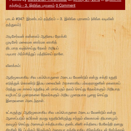
தந்திரம் - 3. இலிங்க புராணம்
0 Comment
பாடல் #347: இரண்டாம் தந்திரம் – 3. இலிங்க புராணம் (லிங்க வடிவின்
தத்துவம்)
அடிசேர்வன் என்னஎம் ஆதியை நோக்கி
முடிசேர் மலைமக னார்மக ளாகித்
திடமாத வஞ்செய்து தேவர் அறியப்
படியார அர்ச்சித்துப் பத்திசெய் தாளே.
விளக்கம்:
ஆதிமூலமாகிய சிவ பரம்பொருளை அடைய வேண்டும் என்று சக்தி உறுதி
எடுத்துக் கொண்டு இமய மலையின் அரசனாகிய பர்வதராஜனின் மகளாகப்
பிறந்து பல காலம் உறுதியுடன் மாபெரும் தவம் செய்து தேவர்களும் அறியாத
வழிபாட்டு முறைகளை தேவர்களும் அறிய முறையாக பூஜை செய்து
இறைவனை அடைந்தாள்.
உட்கருத்து: ஆதிமூலமாகிய சிவ பரம்பொருளை அடைய வேண்டும் என்று
ஆசைப்படும் உயிர்கள் தமது உறுதியிலிருந்து சற்றும் விலகாமல் தியானமும்
தவமும் செய்து அசையும் சக்தியாகிய குண்டலினி சக்தியை மேலேற்றி தனது
சிரசின் இடப்பக்கம் இருக்கும் அசையா சக்தியாகிய சிற்சக்தியுடன் சேர்த்தால்