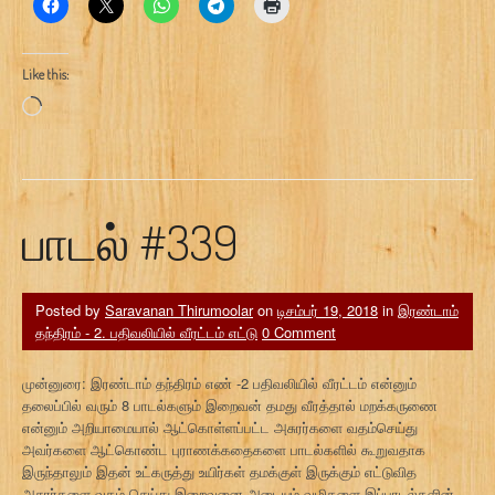
Like this:
Loading…
பாடல் #339
Posted by
Saravanan Thirumoolar
on
டிசம்பர் 19, 2018
in
இரண்டாம்
தந்திரம் - 2. பதிவலியில் வீரட்டம் எட்டு
0 Comment
முன்னுரை: இரண்டாம் தந்திரம் எண் -2 பதிவலியில் வீரட்டம் என்னும்
தலைப்பில் வரும் 8 பாடல்களும் இறைவன் தமது வீரத்தால் மறக்கருணை
என்னும் அறியாமையால் ஆட்கொள்ளப்பட்ட அசுரர்களை வதம்செய்து
அவர்களை ஆட்கொண்ட புராணக்கதைகளை பாடல்களில் கூறுவதாக
இருந்தாலும் இதன் உட்கருத்து உயிர்கள் தமக்குள் இருக்கும் எட்டுவித
அசுரர்களை வதம் செய்து இறைவனை அடையும் வழிகளை இப்பாடல்களின்