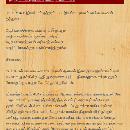
பாடல் #349: இரண்டாம் தந்திரம் – 3. இலிங்க புராணம் (லிங்க வடிவின்
தத்துவம்)
ஆழி வலங்கொண் டயன்மால் இருவரும்
ஊழி வலஞ்செய்ய ஒண்சுட ராதியும்
ஆழி கொடுத்தனன் அச்சுதற் கவ்வழி
வாழிப் பிரமருக்கும் வாள்கொடுத் தானே.
விளக்கம்:
கடல் போல் வலிமை கொண்ட பிரமன் திருமால் இருவரும் நெடுங்காலம் ஒளி
வடிவாக இருக்கின்ற ஆதி இறைவனை வழிபட திருமாலுக்கு சக்ராயுதமும்
பிரம்மனுக்கு வாளும் கொடுத்து அருளினான்.
உட்கருத்து: பாடல் #347 ல் உள்ளபடி அசையா சக்தியாகிய நற்சக்தியுடன் சேர
முதல் சக்கரம் மூலாதாரத்தில் இருந்து கிளம்பும் அசையும் சக்தியான
குண்டலினி கடல் போல் வலிமை கொண்ட 2வது சக்கரமாகிய பிரம்மன்
வீற்றீருக்கும் சுவாதிட்டானம், 3வது சக்கரமாகிய திருமால் வீற்றிருக்கும்
மணிப்பூரகத்தை உணர்ந்தும் அசையா சக்தியாகிய நற்சக்தியுடன் சேர்ந்து
தனக்குள் லிங்க உருவத்தை உணர்ந்தும் தத்துவத்தை உணர்ந்தும் நெடுங்காலம்
ஒளி வடிவாய் இருக்கும் ஆதி இறைவனை வழிபட்டால் திருமால் செய்யும்