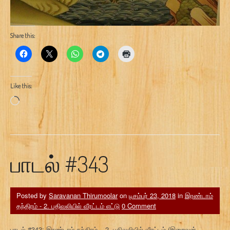
Share this:
Like this:
Loading…
பாடல் #343
Posted by
Saravanan Thirumoolar
on
டிசம்பர் 23, 2018
in
இரண்டாம்
தந்திரம் - 2. பதிவலியில் வீரட்டம் எட்டு
0 Comment
பாடல் #343: இரண்டாம் தந்திரம் – 2. பதிவலியில் வீரட்டம் (இறைவன்