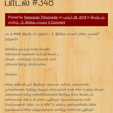
பாடல் #348
Posted by
Saravanan Thirumoolar
on
டிசம்பர் 28, 2018
in
இரண்டாம்
தந்திரம் - 3. இலிங்க புராணம்
0 Comment
பாடல் #348: இரண்டாம் தந்திரம் – 3. இலிங்க புராணம் (லிங்க வடிவின்
தத்துவம்)
திரிகின்ற முப்புரஞ் செற்ற பிரானை
அரியனென் றெண்ணி அயர்வுற வேண்டா
புரிவுடை யாளர்க்குப் பொய்யலன் ஈசன்
பரிவொடு நின்று பரிசறி வானே.
விளக்கம்:
எல்லா உயிர்களிடமும் இருக்கும் ஆணவம், கன்மம், மாயையாகிய
மும்மலங்களை அழித்து அருளும் எம்பெருமான் ஈசன் கிடைப்பதற்கு மிகவும்
அரிதானவன் என்று எண்ணிக்கொண்டு சோர்ந்து போக வேண்டாம்.
உண்மையான அன்புடன் தம்மை பூஜிக்கும் அடியவர்களுக்கு ஈசன்
பொய்யானவன் அல்ல. பாடல் #347 ல் உள்ளபடி தனக்குள்ளேயே லிங்க
உருவத்தையும் லிங்க தத்துவத்தையும் உணர்ந்து அன்போடு பூஜிக்கும்