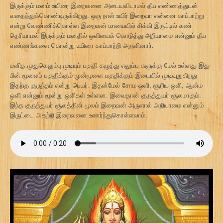
இருக்கும் மனம் உயிரை இறைவனை அடையவிடாமல் தீய எண்ணத்துடன்
வதைத்துக்கொண்டிருக்கிறது. ஒரு நாள் உயிர் இறைவா என்னை காப்பாற்று
என்று வேண்ணிக்கொள்ள இறைவன் மாயையில் சிக்கி இருட்டில் கண்
தெரியாமல் இருக்கும் மனதில் ஒளியைக் கொடுத்து அறியாமை என்னும் தீய
எண்ணங்களை கொன்று உயிரை காப்பாற்றி அருளினார்.
மனித முதுகெலும்பு முடியும் பகுதி கழுத்து எலும்பு களுக்கு மேல் உள்ளது இது
பின் மூளைப் பகுதிக்கும் முன்மூளை பகுதிக்கும் இடையில் முடிவுறுகிறது
இதற்கு குருந்தம் என்று பெயர். இதன்மேல் சோம ஒளி, சூரிய ஒளி, ஆன்ம
ஒளி என்னும் மூன்று ஒளிகள் உள்ளன. இவைதான் குருத்துயர் சூலமாகும்.
இந்த குருத்துயர் சூலத்தின் மூலம் இறைவன் அருளால் அறியாமை என்னும்
இருட்டை அகற்றி இறைவனை உணர்ந்துகொள்ளலாம்.