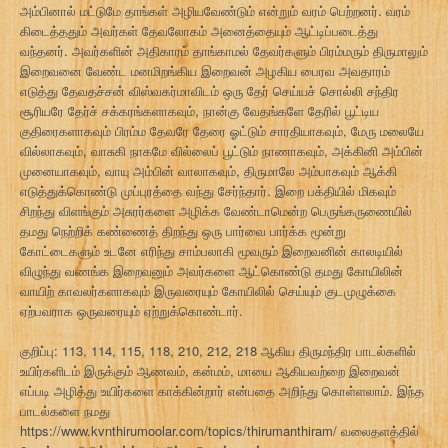
அம்பினால் மட்டுமே தாங்கள் அழியவேண்டும் என்றும் வரம் பெற்றனர். வரம்
கிடைத்ததும் அவர்கள் தேவலோகம் அனைத்தையும் ஆட்டிப்படைத்து
வந்தனர். அவர்களின் அதிகாரம் தாங்காமல் தேவர்களும் பிரம்மரும் திருமாலும்
இறைவனை வேண்ட மனமிறங்கிய இறைவன் அழகிய பைரவ அவதாரம்
எடுத்து தேவதச்சன் விஸ்வகர்மாவிடம் ஒரு தேர் செய்யச் சொல்லி சந்திர
சூரியரே தேர்ச் சக்கரங்களாகவும், நான்கு வேதங்களே தேரில் பூட்டிய
குதிரைகளாகவும் பிரம்ம தேவரே தேரை ஓட்டும் சாரதியாகவும், மேரு மலையே
வில்லாகவும், வாசுகி நாகமே வில்லைப் பூட்டும் நாணாகவும், அக்கினி அம்பின்
முனையாகவும், வாயு அம்பின் வாலாகவும், திருமாலே அம்பாகவும் ஆக்கி
எடுத்துக்கொண்டு முப்புரத்தை வந்து சேர்ந்தார். இறை பக்தியில் மிகவும்
சிறந்து விளங்கும் அசுரர்களை அழிக்க வேண்டாமென்ற பெருங்கருணையில்
தமது நெற்றிக் கண்ணைத் திறந்து ஒரு பார்வை பார்க்க மூன்று
கோட்டைகளும் உடனே எரிந்து சாம்பலாகி மூவரும் இறைவனின் காலடியில்
விழுந்து வணங்க இறைவனும் அவர்களை ஆட்கொண்டு தமது கோயிலின்
வாயிற் காவலர்களாகவும் இருவரையும் கோயிலில் செய்யும் குடமுழுக்கை
ஏற்பவராக ஒருவரையும் ஏற்றுக்கொண்டார்.
குறிப்பு: 113, 114, 115, 118, 210, 212, 218 ஆகிய திருமந்திர பாடல்களில்
உயிர்களிடம் இருக்கும் ஆணவம், கன்மம், மாயை ஆகியவற்றை இறைவன்
எப்படி அழித்து உயிர்களை காக்கின்றார் என்பதை அறிந்து கொள்ளலாம். இந்த
பாடல்களை நமது
https://www.kvnthirumoolar.com/topics/thirumanthiram/ வலைதளத்தில்