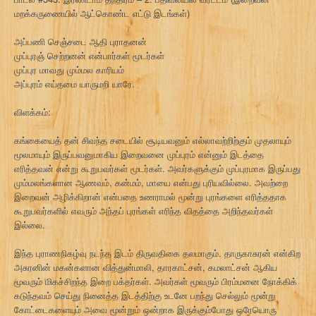
மறக்கருணையில் ஆட்கொண்ட எட்டு இடங்கள்)
அப்பணி செஞ்சடை ஆதி புராதனன்
முப்புரஞ் செற்றனன் என்பார்கள் மூடர்கள்
முப்புர மாவது மும்மல காரியம்
அப்புரம் எய்தமை யாருமறி யாரே.
விளக்கம்:
கங்கையைத் தன் சிவந்த சடையில் சூடியவனும் எல்லாவற்றிற்கும் முதலாயும்
மூலமாயும் இருப்பவனுமாகிய இறைவனை முப்புரம் என்னும் இடத்தை
எரித்தவன் என்று கூறுபவர்கள் மூடர்கள். அவர்களுக்கும் முப்புரமாக இருப்பது
மும்மலங்களான ஆணவம், கன்மம், மாயை என்பது புரியவில்லை. அவற்றை
இறைவன் அழிக்கிறான் என்பதை உணராமல் மூன்று புரங்களை எரித்ததாக
கூறுபவர்களில் எவரும் அந்தப் புரங்கள் எரிந்த விதத்தை அறிந்தவர்கள்
இல்லை.
இந்த புராணநிகழ்வு நடந்த இடம் திருவதிகை தலமாகும். தாருகாசுரன் என்கிற
அசுரனின் மகன்களான வித்துன்மாலி, தாரகாட்சன், கமலாட்சன் ஆகிய
மூவரும் மிகச்சிறந்த இறை பக்தர்கள். அவர்கள் மூவரும் பிரம்மனை நோக்கிக்
கடுந்தவம் செய்து நினைத்த இடத்திற்கு உடனே பறந்து செல்லும் மூன்று
கோட்டைகளையும் அவை மூன்றும் ஒன்றாக இருக்கும்போது ஒரேயொரு