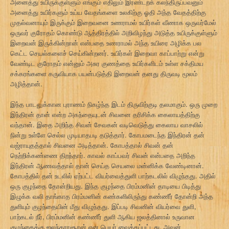
அனைத்து உயிருக்குள்ளும் எங்கும் எதிலும் இரண்டறக் கலந்திருப்பவனும்
அனைத்து உயிர்களும் உய்ய வேதங்களை உலகிற்கு ஓதி அந்த வேதத்திற்கு
முதல்வனாயும் இருக்கும் இறைவனை உணராமல் உயிர்கள் வீணாக ஒருவர்மேல்
ஒருவர் குரோதம் கொண்டு ஆத்திரத்தில் அறிவிழந்து அடுத்த உயிருக்குள்ளும்
இறைவன் இருக்கின்றான் என்பதை உணராமல் அந்த உயிரை அழிக்க பல
கெட்ட செயல்களைச் செய்கின்றனர். உயிர்கள் இறைவா காப்பாற்று என்று
வேண்டிட குரோதம் என்னும் அசுர குணத்தை உயிர்களிடம் உள்ள சக்திமய
சக்கரங்களை கருவியாக பயன்படுத்தி இறைவன் தனது திருவடி மூலம்
அழித்தான்.
இந்த பாடலுக்கான புராணம் நிகழ்ந்த இடம் திருவிற்குடி தலமாகும். ஒரு முறை
இந்திரன் தான் என்ற அகந்தையுடன் சிவனை தரிசிக்க கைலாயத்திற்கு
வந்தான். இதை அறிந்த சிவன் சேவகன் வடிவெடுத்து கைலாய வாசலில்
நின்று உள்ளே செல்ல முடியாதபடி தடுத்தார். கோபமடைந்த இந்திரன் தன்
வஜ்ராயுதத்தால் சிவனை அடித்தான். கோபத்தால் சிவன் தன்
நெற்றிக்கண்ணை திறந்தார். காவல் காப்பவர் சிவன் என்பதை அறிந்த
இந்திரன் ஆணவத்தால் தான் செய்த செயலை மன்னிக்க வேண்டினான்.
கோபத்தில் தன் உடலில் ஏற்பட்ட வியர்வைத்துளி பாற்கடலில் விழுந்தது. அதில்
ஒரு குழந்தை தோன்றியது. இந்த குழந்தை பிரம்மனின் தாடியை பிடித்து
இழுக்க வலி தாங்காத பிரம்மனின் கண்களிலிருந்து கண்ணீர் தோன்றி அந்த
துளியும் குழந்தையின் மீது விழுந்தது. இப்படி சிவனின் வியர்வை துளி,
பாற்கடல் நீர், பிரம்மனின் கண்ணீர் துளி ஆகிய ஜலத்தினால் உருவான
குழந்தைக்கு ஜலந்தராசூரன் என பெயர் வைக்கப்பட்டது. அவன்