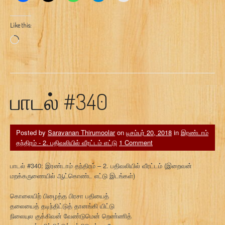
Like this:
Loading…
பாடல் #340
Posted by
Saravanan Thirumoolar
on
டிசம்பர் 20, 2018
in
இரண்டாம்
தந்திரம் - 2. பதிவலியில் வீரட்டம் எட்டு
1 Comment
பாடல் #340: இரண்டாம் தந்திரம் – 2. பதிவலியில் வீரட்டம் (இறைவன்
மறக்கருணையில் ஆட்கொண்ட எட்டு இடங்கள்)
கொலையிற் பிழைத்த பிரசா பதியைத்
தலையைத் தடிந்திட்டுத் தானங்கி யிட்டு
நிலையுல குக்கிவன் வேண்டுமென் றெண்ணித்