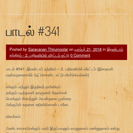
பாடல் #341
Posted by
Saravanan Thirumoolar
on
டிசம்பர் 21, 2018
in
இரண்டாம்
தந்திரம் - 2. பதிவலியில் வீரட்டம் எட்டு
0 Comment
பாடல் #341: இரண்டாம் தந்திரம் – 2. பதிவலியில் வீரட்டம் (இறைவன்
மறக்கருணையில் ஆட்கொண்ட எட்டு வீரச்செயல்கள்)
எங்கும் பரந்தும் இருநிலந் தாங்கியும்
தங்கும் படித்தவன் தாளுணர் தேவர்கள்
பொங்கும் சினத்துள் அயன்தலை முன்னற
அங்குஅச் சுதனை உதிரங்கொண் டானே.
விளக்கம்:
அண்டசராசரமெங்கும் பரவி இருப்பவனும் வாணுலகம் மண்ணுலகம் என்று