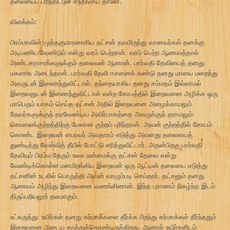
தலையைப் பரிந்திட்டுச் சந்திசெய் தானே.
விளக்கம்:
பிரம்மாவின் மூத்தகுமாரனாகிய தட்சன் தவமிருந்து வானவர்கள் தனக்கு
அடிபணிய வேண்டும் என்று வரம் பெற்றான். வரம் பெற்ற ஆணவத்தால்
அண்டசராசரங்களுக்கும் தலைவன் ஆனான். பார்வதி தேவியைத் தனது
மகளாக அடைந்தான். பார்வதி தேவி ஈசனைக் கண்டு தனது மாயை மறைந்து
அவருடன் இணைந்துவிட்டாள். தந்தையாகிய தனது சம்மதம் இல்லாமல்
இறைவனுடன் இணைந்துவிட்டாள் என்ற கோபத்தில் இறைவனை அழிக்க ஒரு
மாபெரும் யாகம் செய்த தட்சன் அதில் இறைவனை அழைக்காமலும்
தேவர்களுக்குத் தரவேண்டிய அவிர்பாகத்தை அவருக்குத் தராமலும்
கொலைக்குற்றத்திற்கு மேலான குற்றம் புரிந்தான். அவன் குற்றத்தில் கோபம்
கொண்ட இறைவன் பைரவர் அவதாரம் எடுத்து அவனது தலையைத்
துண்டித்து வேள்வித் தீயில் போட்டு எரித்துவிட்டார். அதன்பிறகு பார்வதி
தேவியும் பிரம்ம தேரும் உலக நன்மைக்கு தட்சன் தேவை என்று
வேண்டிக்கொள்ள மனமிறங்கிய இறைவன் ஒரு ஆட்டின் தலையை எடுத்து
தட்சனின் உடலில் பொருத்தி அவன் வாழும்படி செய்தார். தட்சனும் தனது
ஆணவம் அழிந்து இறைவனை வணங்கினான். இந்த புராணம் நிகழ்ந்த இடம்
திருப்பறியலூர் தலமாகும்.
உட்கருத்து: உயிர்கள் தனது கர்மாக்களை தீர்க்க பிறந்து கர்மாக்கள் தீர்ந்ததும்
இறைவனை அடைய காத்துக்கொண்டிருக்கிறது. ஆனால் உயிர்களிடம்