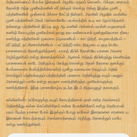
அறியாமையைப் போக்க இறைவன் அழகிய உருவம் கொண்ட பிக்‌ஷாடனராகத்
தோன்றி அந்த முனிவர்களின் வீட்டுக்குச் சென்று அங்கு இருந்த முனி
பத்தினிகளின் முன்னால் பிச்சை கேட்டு நின்றார். அவரின் அழகில் மயங்கிய
முனி பத்தினிகள் அவர் பின்னாலேயே மயக்கத்தில் கூடி வர ஆரம்பித்தனர்.
தங்களது பத்தினிகள் இப்படி ஒரு ஆடவனின் பின்னால் மயங்கி வருவதைக்
கண்டு கோபமுற்ற முனிவர்கள் தமது தவ வலிமையால் மூன்றுவிதமான தீயை
வளர்த்து மந்திரங்கள் மூலமாக (ஆகவனீயம் – காட்டுத்தீ, காருகபத்தியம் –
வீட்டுத்தீ, தட்சிணாக்கினியம் – ஏட்டுத்தீ) கரிய நிறமுடைய ஒரு பெரிய
யானையைத் தோன்றுவித்தனர். யாகத் தீயில் தோன்றிய யானை அவரை
அழித்துவிடும் என்று நினைத்தார்கள். ஆனால் அந்தத் தீயிலிருந்து வெளிவந்த
யானையைக் காடே அதிரும்படி பிளந்து கொன்று அதன் தோலை தனக்குப்
போர்வையாக போர்த்திக்கொண்டு மூன்று வகையாக நெருப்பும் அதில்
சொல்லும் மந்திரங்களும் மந்திரத்தின் பலனாக அதிலிருந்து வரும் பலனும்
அனைத்தும் யாமே என்று தாருகா வனத்திலிருந்த முனிவர்களுக்கு
உணர்த்தினார். இந்த புராணநிகழ்வு நடந்த இடம் திருவழுவூர் தலமாகும்.
உள்விளக்கம்: உயிர்களுக்கு வரும் கோபத்தினால் நான் என்ற அகங்காரம்
அதிகரித்து என்ன செய்கின்றோம் என்ன பேசுகின்றோம் என்று தெரியாமல்
மதம் பிடித்த யானை போல் இருக்கும் போது உயிர்கள் இறைவனை சரணடைய
இறைவன் கோபத்தையும் அகங்காரத்தையும் அழித்து அனைத்தும் யாமே
என்று உணர்த்துகிறார்.