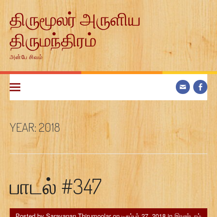
Skip
திருமூலர் அருளிய
to
content
திருமந்திரம்
அன்பே சிவம்
YEAR:
2018
பாடல் #347
Posted by
Saravanan Thirumoolar
on
டிசம்பர் 27, 2018
in
இரண்டாம்