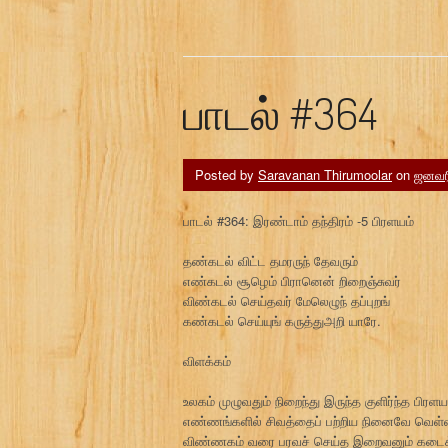
பாடல் #364
Posted by
Saravanan Thirumoolar
on
ஜனவரி
பாடல் #364: இரண்டாம் தந்திரம் -5 பிரளயம்
தண்கடல் விட்ட தமரருந் தேவரும்
எண்கடல் சூழெம் பிரானென் றிறைஞ்சுவர்
விண்கடல் செய்தவர் மேலெழுந் தப்புறங்
கண்கடல் செய்யுங் கருத்துஅறி யாரே.
விளக்கம்
உலகம் முழுவதும் நிறைந்து இருந்த குளிர்ந்த பிர
எண்ணங்களில் சிவத்தைப் பற்றிய நினைவே வெள்ளம
விண்ணகம் வரை பரவச் செய்த இறைவனும் கடைக்க