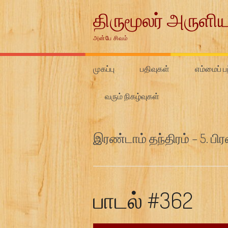
Skip
திருமூலர் அருளிய
to
content
அன்பே சிவம்
முகப்பு
பதிவுகள்
எம்மைப் பற
வரும் நிகழ்வுகள்
இரண்டாம் தந்திரம் – 5. பி
பாடல் #362