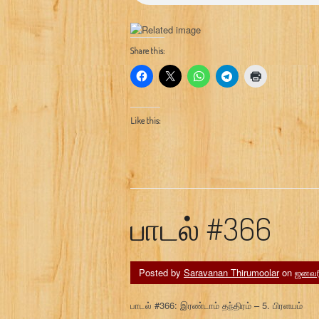
Share this:
Like this:
பாடல் #366
Posted by
Saravanan Thirumoolar
on
ஜனவரி
பாடல் #366: இரண்டாம் தந்திரம் – 5. பிரளயம்