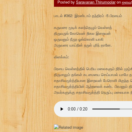
Posted by
Saravanan Thirumoolar
on
ஜனவரி
பாடல் #362: இரண்டாம் தந்திரம் -5 பிரளயம்
கருவரை மூடிக் கலந்தெழும் வெள்ளத்
திருவருங் கோவென் றிகல இறைவன்
ஒருவனும் நீருற ஓங்கொளி யாகி
அருவரை யாய்நின் றருள் புரிந் தானே.
விளக்கம்:
பிரளய வெள்ளத்தில் பெரிய மலைகளும் நீரில் மூழ்க
திருமாலும் தங்கள் கடமையை செய்யாமல் யாமே த
சதாசிவமூர்த்தியான இறைவன் பேரொளி மிகுந்த நெர
சதாசிவமூர்த்தியின் ஆற்றலைக் கண்ட பிரமனும் த
அவர்களுக்கு சதாசிவமூர்த்தி நெருப்பு மலையாக ந