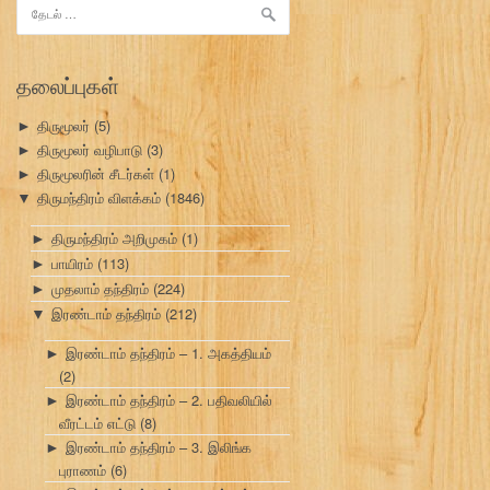
இதற்காகத்
தேடு:
தலைப்புகள்
திருமூலர்
(5)
►
திருமூலர் வழிபாடு
(3)
►
திருமூலரின் சீடர்கள்
(1)
►
திருமந்திரம் விளக்கம்
(1846)
▼
திருமந்திரம் அறிமுகம்
(1)
►
பாயிரம்
(113)
►
முதலாம் தந்திரம்
(224)
►
இரண்டாம் தந்திரம்
(212)
▼
இரண்டாம் தந்திரம் – 1. அகத்தியம்
►
(2)
இரண்டாம் தந்திரம் – 2. பதிவலியில்
►
வீரட்டம் எட்டு
(8)
இரண்டாம் தந்திரம் – 3. இலிங்க
►
புராணம்
(6)