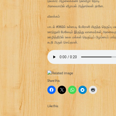
டுலகார் அழலைக்கண் டுள்வீழா தோடி
அலைவாயில் வீழாமல் அஞ்சலென் றானே.
விளக்கம்
பாடல் #362ல் உள்ளபடி பேரோளி மிகுந்த நெருப்ப
ஊடுறுவி மேலேயும் இருந்து வானவர்கள் அனைவருக்
ஊழித்தீயில் உலக மக்கள் நெருப்புப் பிழம்பைப் பார்
கூறி அருள் செய்தான்.
Share this:
Like this: