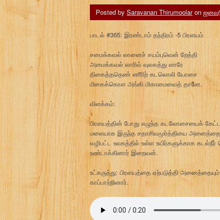
Posted by
Saravanan Thirumoolar
on
ஜனவரி
பாடல் #365: இரண்டாம் தந்திரம் -5 பிரளயம்
சமைக்கவல் லானைச் சயம்புவென் றேத்தி
அமைக்கவல் லாரிவ் வுலகத்து ளாரே
திகைத்ததெண் ணீரிற் கடலொலி யோசை
மிகைக்கொள அங்கி மிகாமைவைத் தானே.
விளக்கம்:
பிரளயத்தின் போது எழுந்த கடலோசையைக் கேட்ட உ
மலையாக இருந்த சதாசிவமூர்த்தியை அனைத்தைய
வழிபட்ட உலகத்தில் உள்ள உயிர்களுக்காக கடல்நீ
உண்டாக்கினார் இறைவன்.
உட்கருத்து: பிரளயத்தை ஏற்படுத்தி அனைத்தைய
காப்பாற்றினார்.