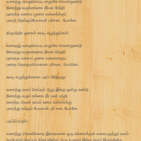
வரைத்து வலஞ்செய்யு மாறுமிங் கொன்றுண்டு
நிரைத்து வருங்கங்கை நீர்மல ரேந்தி
யுரைத்த வனாம முணர வல்லார்க்குப்
புரைத் தெங்கும்போகான் புரிசடை யோனே.
திருமந்திர ஓலைச் சுவடி எழுத்துக்கள்:
வரைதது வலஞசெயயு மாறுமிங கொனறுணடு
நிரைதது வருஙகஙகை நீரமல ரெநதி
யுரைதத வனாம முணர வலலாரககுப
புரைத தெஙகுமபொகான புரிசடை யொனெ.
சுவடி எழுத்துக்களை பதம் பிரித்தது:
வரைத்து வலம் செய்யும் ஆறு இங்கு ஒன்று உண்டு
நிரைத்து வரும் கங்கை நீர் மலர் ஏந்தி
உரைத்த அவன் நாமம் உணர வல்லார்க்கு
புரைத்து எங்கும் போகான் புரி சடையோனே.
பதப்பொருள்:
வரைத்து (அளவில்லாத இறைவனை ஒரு எல்லைக்குள் வரையறுத்து) வலம்
(வழிபாடு) செய்யும் (செய்கின்ற) ஆறு (முறை) இங்கு (தாம் இருக்கின்ற