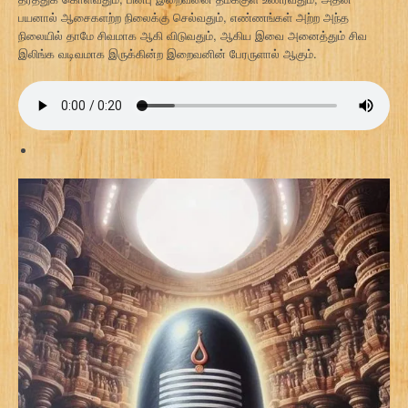
பயனால் ஆசைகளற்ற நிலைக்கு செல்வதும், எண்ணங்கள் அற்ற அந்த
நிலையில் தாமே சிவமாக ஆகி விடுவதும், ஆகிய இவை அனைத்தும் சிவ
இலிங்க வடிவமாக இருக்கின்ற இறைவனின் பேரருளால் ஆகும்.