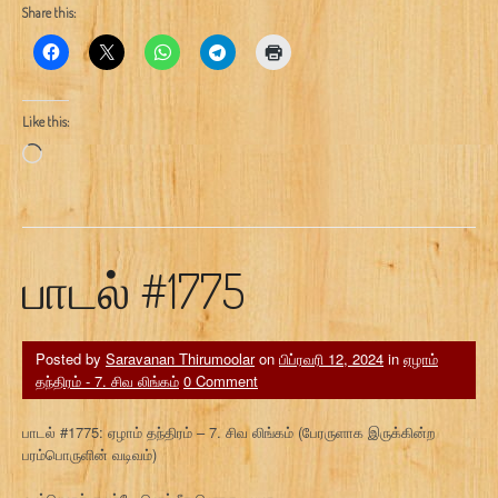
Share this:
Like this:
Loading…
பாடல் #1775
Posted by
Saravanan Thirumoolar
on
பிப்ரவரி 12, 2024
in
ஏழாம்
தந்திரம் - 7. சிவ லிங்கம்
0 Comment
பாடல் #1775: ஏழாம் தந்திரம் – 7. சிவ லிங்கம் (பேரருளாக இருக்கின்ற
பரம்பொருளின் வடிவம்)