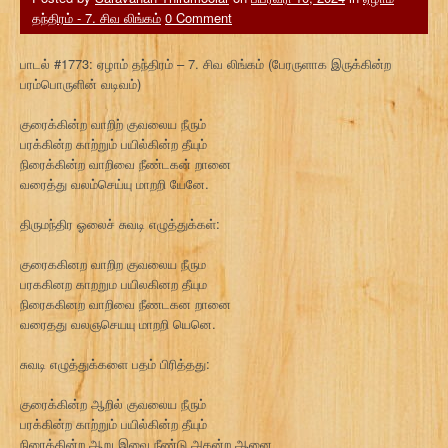
தந்திரம் - 7. சிவ லிங்கம்
0 Comment
பாடல் #1773: ஏழாம் தந்திரம் – 7. சிவ லிங்கம் (பேரருளாக இருக்கின்ற
பரம்பொருளின் வடிவம்)
குரைக்கின்ற வாறிற் குவலைய நீரும்
பரக்கின்ற காற்றும் பயில்கின்ற தீயும்
நிரைக்கின்ற வாறிவை நீண்டகன் றானை
வரைத்து வலம்செய்யு மாறறி யேனே.
திருமந்திர ஓலைச் சுவடி எழுத்துக்கள்:
குரைககினற வாறிற குவலைய நீரும
பரககினற காறறும பயிலகினற தீயும
நிரைககினற வாறிவை நீணடகன றானை
வரைதது வலஞசெயயு மாறறி யெனெ.
சுவடி எழுத்துக்களை பதம் பிரித்தது:
குரைக்கின்ற ஆறில் குவலைய நீரும்
பரக்கின்ற காற்றும் பயில்கின்ற தீயும்
நிரைக்கின்ற ஆறு இவை நீண்டு அகன்ற ஆனை