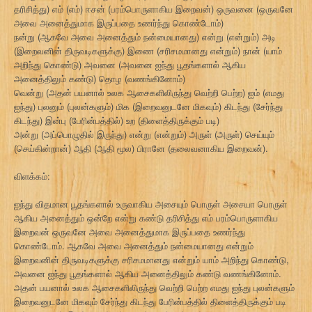
தரிசித்து) எம் (எம்) ஈசன் (பரம்பொருளாகிய இறைவன்) ஒருவனை (ஒருவனே
அவை அனைத்துமாக இருப்பதை உணர்ந்து கொண்டோம்)
நன்று (ஆகவே அவை அனைத்தும் நன்மையானது) என்று (என்றும்) அடி
(இறைவனின் திருவடிகளுக்கு) இணை (சரிசமமானது என்றும்) நான் (யாம்
அறிந்து கொண்டு) அவனை (அவனை ஐந்து பூதங்களால் ஆகிய
அனைத்திலும் கண்டு) தொழ (வணங்கினோம்)
வென்று (அதன் பயனால் உலக ஆசைகளிலிருந்து வெற்றி பெற்ற) ஐம் (எமது
ஐந்து) புலனும் (புலன்களும்) மிக (இறைவனுடனே மிகவும்) கிடந்து (சேர்ந்து
கிடந்து) இன்பு (பேரின்பத்தில்) உற (திளைத்திருக்கும் படி)
அன்று (அப்பொழுதில் இருந்து) என்று (என்றும்) அருள் (அருள்) செய்யும்
(செய்கின்றான்) ஆதி (ஆதி மூல) பிரானே (தலைவனாகிய இறைவன்).
விளக்கம்:
ஐந்து விதமான பூதங்களால் உருவாகிய அசையும் பொருள் அசையா பொருள்
ஆகிய அனைத்தும் ஒன்றே என்று கண்டு தரிசித்து எம் பரம்பொருளாகிய
இறைவன் ஒருவனே அவை அனைத்துமாக இருப்பதை உணர்ந்து
கொண்டோம். ஆகவே அவை அனைத்தும் நன்மையானது என்றும்
இறைவனின் திருவடிகளுக்கு சரிசமமானது என்றும் யாம் அறிந்து கொண்டு,
அவனை ஐந்து பூதங்களால் ஆகிய அனைத்திலும் கண்டு வணங்கினோம்.
அதன் பயனால் உலக ஆசைகளிலிருந்து வெற்றி பெற்ற எமது ஐந்து புலன்களும்
இறைவனுடனே மிகவும் சேர்ந்து கிடந்து பேரின்பத்தில் திளைத்திருக்கும் படி