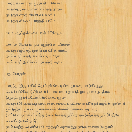
மலரந தயனமாலு முருததிர மகெசன
பலநதெழு மைமுகன பரவிநது நாதம
நலநதரு சததி சிவன வடிவாகிப
பலநதரு லிஙகம பராநநதி யாமெ.
சுவடி எழுத்துக்களை பதம் பிரித்தது:
மலர்ந்த அயன் மாலும் உருத்திரன் மகேசன்
பலந்து எழும் ஐம் முகன் பர விந்து நாதம்
நலம் தரும் சத்தி சிவன் வடிவு ஆகி
பலம் தரும் இலிங்கம் பரா நந்தி ஆமே.
பதப்பொருள்:
மலர்ந்த (திருமாலின் தொப்புள் கொடியின் தாமரை மலரிலிருந்து
வெளிப்படுகின்ற) அயன் (பிரம்மாவும்) மாலும் (திருமாலும்) உருத்திரன்
(உருத்திரனும்) மகேசன் (மகேஸ்வரனும்)
பலந்து (அருளை வழங்குவதற்கு தம்மை பலவிதமாக பிரிந்து) எழும் (எழுகின்ற)
ஐம் (ஐந்து) முகன் (முகங்களைக் கொண்ட சதாசிவனும்) பர
(பரம்பொருளாகிய) விந்து (வெளிச்சத்திலும்) நாதம் (சத்தத்திலும் இருந்தே
வெளிப்படுகின்றனர்)
நலம் (அந்த வெளிச்சமும் சத்தமும் அனைத்து நன்மைகளையும்) தரும்