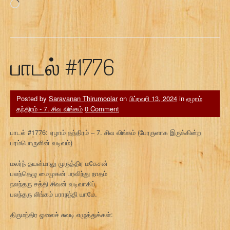
Loading…
பாடல் #1776
Posted by
Saravanan Thirumoolar
on
பிப்ரவரி 13, 2024
in
ஏழாம்
தந்திரம் - 7. சிவ லிங்கம்
0 Comment
பாடல் #1776: ஏழாம் தந்திரம் – 7. சிவ லிங்கம் (பேரருளாக இருக்கின்ற
பரம்பொருளின் வடிவம்)
மலர்ந் தயன்மாலு முருத்திர மகேசன்
பலந்தெழு மைமுகன் பரவிந்து நாதம்
நலந்தரு சத்தி சிவன் வடிவாகிப்
பலந்தரு லிங்கம் பராநந்தி யாமே.
திருமந்திர ஓலைச் சுவடி எழுத்துக்கள்: