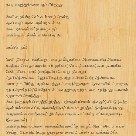
சுவடி எழுத்துக்களை பதம் பிரித்தது:
மேவி எழுகின்ற செம் சுடர் ஊடு சென்று
ஆவி எழும் அளவு அன்றே உடல் உற
மேவ படுவதும் விட்டு நிகழ்வதும்
பாவித்து அடக்கில் பர கெதி தானே.
பதப்பொருள்:
மேவி (அசையா சக்திக்குள் கலந்து இருக்கின்ற ஆசைகளாகிய அசையும்
சக்தியும் சேர்ந்து) எழுகின்ற (எழுகின்ற) செம் (சிகப்பான) சுடர் (சுடராகிய
பேரொளியை) ஊடு (ஊடுருவிச்) சென்று (சென்று)
ஆவி (ஆசைகளை அனுபவிப்பதற்கு ஏற்ற வலிமை பெற்ற ஆன்மாவாக
பலவாறாக பிரிந்து) எழும் (எழுந்து) அளவு (அதனதன் ஆசைகளின் அளவுக்கு
ஏற்ப) அன்றே (அப்போதே) உடல் (அவற்றுக்கு ஏற்ற உடலை) உற (தமது அருளால்
உருவாக்கி கொடுத்து)
மேவ (அதற்குள் பொருந்தி இருந்து) படுவதும் (செயல் படுவதும்) விட்டு (அந்த
ஆன்மாக்களை விட்டு அனைத்திற்கும் மேலாக இருந்து) நிகழ்வதும் (தமது
பேரருளால் அனைத்தையும் இயக்குவதையும் செய்கின்ற பரம்பொருளாகிய
இறைவனின்)
பாவித்து (தன்மைகளை தமக்குள்ளே உணர்ந்து தாமும் அவராகவே பாவனை
செய்து) அடக்கில் (தமது ஐந்து புலன்களை அடக்கி எண்ணங்கள் அற்ற