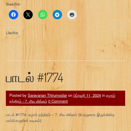
Share this:
Like this:
பாடல் #1774
Posted by
Saravanan Thirumoolar
on
பிப்ரவரி 11, 2024
in
ஏழாம்
தந்திரம் - 7. சிவ லிங்கம்
0 Comment
பாடல் #1774: ஏழாம் தந்திரம் – 7. சிவ லிங்கம் (பேரருளாக இருக்கின்ற
பரம்பொருளின் வடிவம்)