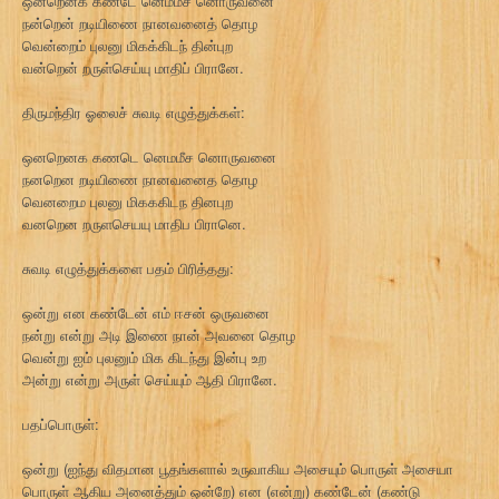
ஒன்றெனக் கண்டே னெம்மீச னொருவனை
நன்றென் றடியிணை நானவனைத் தொழ
வென்றைம் புலனு மிகக்கிடந் தின்புற
வன்றென் றருள்செய்யு மாதிப் பிரானே.
திருமந்திர ஓலைச் சுவடி எழுத்துக்கள்:
ஒனறெனக கணடெ னெமமீச னொருவனை
நனறென றடியிணை நானவனைத தொழ
வெனறைம புலனு மிகககிடந தினபுற
வனறென றருளசெயயு மாதிப பிரானெ.
சுவடி எழுத்துக்களை பதம் பிரித்தது:
ஒன்று என கண்டேன் எம் ஈசன் ஒருவனை
நன்று என்று அடி இணை நான் அவனை தொழ
வென்று ஐம் புலனும் மிக கிடந்து இன்பு உற
அன்று என்று அருள் செய்யும் ஆதி பிரானே.
பதப்பொருள்:
ஒன்று (ஐந்து விதமான பூதங்களால் உருவாகிய அசையும் பொருள் அசையா
பொருள் ஆகிய அனைத்தும் ஒன்றே) என (என்று) கண்டேன் (கண்டு