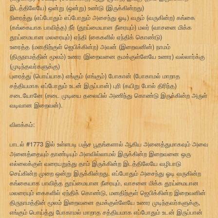
இடத்திலேயே) ஒன்று (ஒன்று) உண்டு (இருக்கின்றது)
நிரைத்து (எப்போதும் எப்போதும் அசைந்து ஓடி) வரும் (வருகின்ற) கங்கை
(கங்கையாக பாவித்த) நீர் (தூய்மையான நீரையும்) மலர் (வாசனை மிக்க
தூய்மையான மலரையும்) ஏந்தி (கைகளில் ஏந்திக் கொண்டு)
உரைத்த (மனதிற்குள் ஜெபிக்கின்ற) அவன் (இறைவனின்) நாமம்
(திருநாமத்தின் மூலம்) உணர (இறைவனை தமக்குள்ளேயே உணர) வல்லார்க்கு
(முடிந்தவர்களுக்கு)
புரைத்து (பொய்யாக) எங்கும் (எங்கும்) போகான் (போகாமல் மாறாத
சத்தியமாக எப்போதும் உடன் இருப்பான்) புரி (கயிறு போல் திரிந்த)
சடையோனே (சடை முடியை தலையில் அணிந்து கொண்டு இருக்கின்ற அருள்
வடிவான இறைவன்).
விளக்கம்:
பாடல் #1773 இல் உள்ளபடி பஞ்ச பூதங்களால் ஆகிய அனைத்துமாகவும் அவை
அனைத்தையும் தாண்டியும் அளவில்லாமல் இருக்கின்ற இறைவனை ஒரு
எல்லைக்குள் வரையறுத்து தாம் இருக்கின்ற இடத்திலேயே வழிபாடு
செய்கின்ற முறை ஒன்று இருக்கின்றது. எப்போதும் அசைந்து ஓடி வருகின்ற
கங்கையாக பாவித்த தூய்மையான நீரையும், வாசனை மிக்க தூய்மையான
மலரையும் கைகளில் ஏந்திக் கொண்டு, மனதிற்குள் ஜெபிக்கின்ற இறைவனின்
திருநாமத்தின் மூலம் இறைவனை தமக்குள்ளேயே உணர முடிந்தவர்களுக்கு,
எங்கும் பொய்த்து போகாமல் மாறாத சத்தியமாக எப்போதும் உடன் இருப்பான்