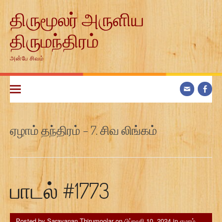
Skip
திருமூலர் அருளிய
to
content
திருமந்திரம்
அன்பே சிவம்
ஏழாம் தந்திரம் – 7. சிவ லிங்கம்
பாடல் #1773
Posted by
Saravanan Thirumoolar
on
பிப்ரவரி 10, 2024
in
ஏழாம்