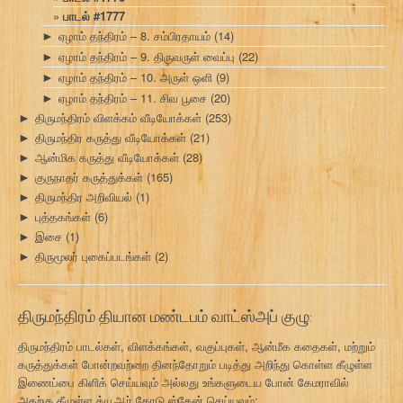
பாடல் #1777
ஏழாம் தந்திரம் – 8. சம்பிரதாயம்
(14)
►
ஏழாம் தந்திரம் – 9. திருவருள் வைப்பு
(22)
►
ஏழாம் தந்திரம் – 10. அருள் ஒளி
(9)
►
ஏழாம் தந்திரம் – 11. சிவ பூசை
(20)
►
திருமந்திரம் விளக்கம் வீடியோக்கள்
(253)
►
திருமந்திர கருத்து வீடியோக்கள்
(21)
►
ஆன்மிக கருத்து வீடியோக்கள்
(28)
►
குருநாதர் கருத்துக்கள்
(165)
►
திருமந்திர அறிவியல்
(1)
►
புத்தகங்கள்
(6)
►
இசை
(1)
►
திருமூலர் புகைப்படங்கள்
(2)
►
திருமந்திரம் தியான மண்டபம் வாட்ஸ்அப் குழு:
திருமந்திரம் பாடல்கள், விளக்கங்கள், வகுப்புகள், ஆன்மீக கதைகள், மற்றும்
கருத்துக்கள் போன்றவற்றை தினந்தோறும் படித்து அறிந்து கொள்ள கீழுள்ள
இணைப்பை கிளிக் செய்யவும் அல்லது உங்களுடைய போன் கேமராவில்
அதற்கு கீழுள்ள க்யூஆர் கோடு ஸ்கேன் செய்யவும்: