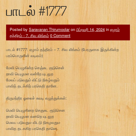
பாடல் #1777
Posted by
Saravanan Thirumoolar
on
பிப்ரவரி 14, 2024
in
ஏழாம்
தந்திரம் - 7. சிவ லிங்கம்
0 Comment
பாடல் #1777: ஏழாம் தந்திரம் – 7. சிவ லிங்கம் (பேரருளாக இருக்கின்ற
பரம்பொருளின் வடிவம்)
மேவி யெழுகின்ற செஞ்சுட ரூடுசென்
றாவி யெழுமள வன்றே யுடலுற
மேவப் படுவதும் விட்டு நிகழ்வதும்
பாவித் தடக்கிற் பரகெதி தானே.
திருமந்திர ஓலைச் சுவடி எழுத்துக்கள்:
மெவி யெழுகினற செஞசுட ரூடுசென
றாவி யெழுமள வனறெ யுடலுற
மெவப படுவதும விடடு நிகழவதும
பாவித தடககிற பரகெதி தானெ.