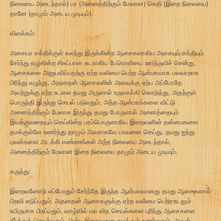
நிலையை அடைந்தால்) பர (அனைத்திற்கும் மேலான) கெதி (இறை நிலையை)
தானே (தாமும் அடைய முடியும்).
விளக்கம்:
அசையா சக்திக்குள் கலந்து இருக்கின்ற ஆசைகளாகிய அசையும் சக்தியும்
சேர்ந்து எழுகின்ற சிகப்பான சுடராகிய பேரொளியை ஊடுருவிச் சென்று,
ஆசைகளை அனுபவிப்பதற்கு ஏற்ற வலிமை பெற்ற ஆன்மாவாக பலவாறாக
பிரிந்து எழுந்து, அதனதன் ஆசைகளின் அளவுக்கு ஏற்ப அப்போதே
அவற்றுக்கு ஏற்ற உடலை தமது அருளால் உருவாக்கி கொடுத்து, அதற்குள்
பொருந்தி இருந்து செயல் படுவதும், அந்த ஆன்மாக்களை விட்டு
அனைத்திற்கும் மேலாக இருந்து தமது பேரருளால் அனைத்தையும்
இயக்குவதையும் செய்கின்ற பரம்பொருளாகிய இறைவனின் தன்மைகளை
தமக்குள்ளே உணர்ந்து தாமும் அவராகவே பாவனை செய்து, தமது ஐந்து
புலன்களை அடக்கி எண்ணங்கள் அற்ற நிலையை அடைந்தால்,
அனைத்திற்கும் மேலான இறை நிலையை தாமும் அடைய முடியும்.
கருத்து:
இறைவனோடு எப்போதும் சேர்ந்தே இருந்த ஆன்மாவானது தமது ஆசைகளால்
பிறவி எடுப்பதும், அதனதன் ஆசைகளுக்கு ஏற்ற வலிமை பெற்ற உடலும்
உயிருமாக பிறப்பதும், வாழ்வில் பல வித செயல்களை புரிந்து ஆசைகளை
தீர்த்துக் கொள்வதும், பின்பு இறைவனை தமக்குள் உணர்வதும், அதன்