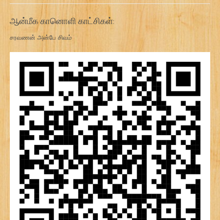
ஆன்மீக கானொளி காட்சிகள்:
சரவணன் அன்பே சிவம்