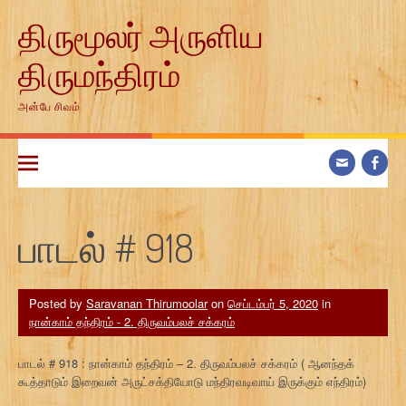
Skip
திருமூலர் அருளிய
to
content
திருமந்திரம்
அன்பே சிவம்
பாடல் # 918
Posted by
Saravanan Thirumoolar
on
செப்டம்பர் 5, 2020
in
நான்காம் தந்திரம் - 2. திருவம்பலச் சக்கரம்
பாடல் # 918 : நான்காம் தந்திரம் – 2. திருவம்பலச் சக்கரம் ( ஆனந்தக்
கூத்தாடும் இறைவன் அருட்சக்தியோடு மந்திரவடிவாய் இருக்கும் எந்திரம்)