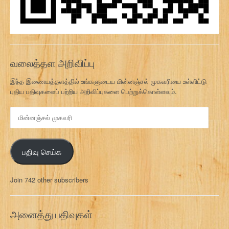
வலைத்தள அறிவிப்பு
இந்த இணையத்தளத்தில் உங்களுடைய மின்னஞ்சல் முகவரியை உள்ளிட்டு
புதிய பதிவுகளைப் பற்றிய அறிவிப்புகளை பெற்றுக்கொள்ளவும்.
மி
ன்
ன
ஞ்
பதிவு செய்க
ச
ல்
மு
Join 742 other subscribers
க
வ
ரி
அனைத்து பதிவுகள்