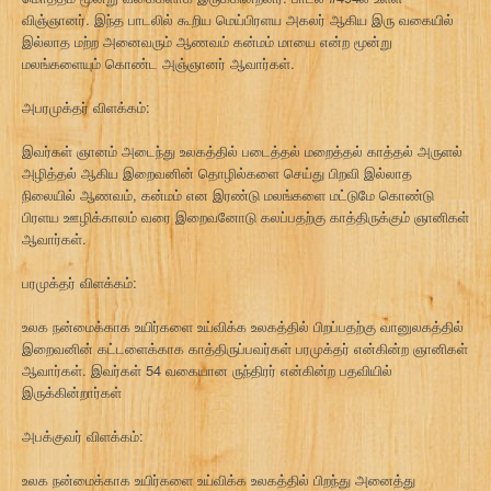
விஞ்ஞானர். இந்த பாடலில் கூறிய மெய்பிரளய அகலர் ஆகிய இரு வகையில்
இல்லாத மற்ற அனைவரும் ஆணவம் கன்மம் மாயை என்ற மூன்று
மலங்களையும் கொண்ட அஞ்ஞானர் ஆவார்கள்.
அபரமுக்தர் விளக்கம்:
இவர்கள் ஞானம் அடைந்து உலகத்தில் படைத்தல் மறைத்தல் காத்தல் அருளல்
அழித்தல் ஆகிய இறைவனின் தொழில்களை செய்து பிறவி இல்லாத
நிலையில் ஆணவம், கன்மம் என இரண்டு மலங்களை மட்டுமே கொண்டு
பிரளய ஊழிக்காலம் வரை இறைவனோடு கலப்பதற்கு காத்திருக்கும் ஞானிகள்
ஆவார்கள்.
பரமுக்தர் விளக்கம்:
உலக நன்மைக்காக உயிர்களை உய்விக்க உலகத்தில் பிறப்பதற்கு வானுலகத்தில்
இறைவனின் கட்டளைக்காக காத்திருப்பவர்கள் பரமுக்தர் என்கின்ற ஞானிகள்
ஆவார்கள். இவர்கள் 54 வகையான ருந்திரர் என்கின்ற பதவியில்
இருக்கின்றார்கள்
அபக்குவர் விளக்கம்:
உலக நன்மைக்காக உயிர்களை உய்விக்க உலகத்தில் பிறந்து அனைத்து