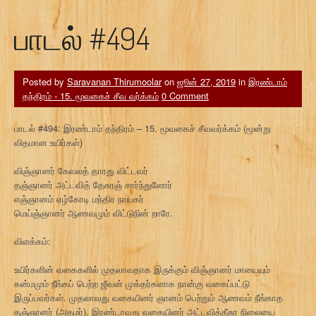
பாடல் #494
Posted by
Saravanan Thirumoolar
on
ஜூன் 27, 2019
in
இரண்டாம்
தந்திரம் - 15. மூவகைச் சீவ வர்க்கம்
0 Comment
பாடல் #494: இரண்டாம் தந்திரம் – 15. மூவகைச் சீவவர்க்கம் (மூன்று
விதமான உயிர்கள்)
விஞ்ஞானர் கேவலத் தாரது விட்டவர்
தஞ்ஞானர் அட்டவித் தேசுரஞ் சார்ந்துளோர்
எஞ்ஞானம் ஏழ்கோடி மந்திர நாயகர்
மெய்ஞ்ஞானர் ஆணவமும் விட்டுநின் றாரே.
விளக்கம்:
உயிர்களின் வகைகளில் முதலாவதாக இருக்கும் விஞ்ஞானர் மாயையும்
கன்மமும் நீங்கப் பெற்ற ஜீவன் முக்தர்களாக நான்கு வகைப்பட்டு
இருப்பவர்கள். முதலாவது வகையினர் ஞானம் பெற்றும் ஆணவம் நீங்காத
தஞ்ஞானர் (அதமர்). இரண்டாவது வகையினர் அட்டவித்தீசுர நிலையை