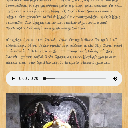
தேவைக்கேற்ப திறந்து மூடிக்கொள்ளுகின்ற ஒன்பது துவாரங்களைக் கொண்ட
உறுதியான உடலையும் வைத்து அந்த உயிர் பிறவியில்லா நிலையை அடைய
அந்த உடலின் தலையின் உச்சியின் இறுதியில் சகஸ்ரரதளத்தில் ஆயிரம் இதழ்
தாமரையின் மேல் நெருப்பு வடிவமாகத் தங்கியும் இருப்பதைக் கண்டு
அவனோடு பேரின்பத்தில் கலந்து திளைத்து நின்றேன்.
உட்கருத்து: ஆன்மா தான் கொண்ட ஆசையினாலும் வினையினாலும் பிறவி
எடுக்கின்றது. அந்தப் பிறவிச் சுழலிலிருந்து தப்பிக்க உடலில் ஆறு ஆதார சக்தி
மயங்களிலும் உச்சியில் ஏழாவது இடமாக சகஸ்ரர தளத்தில் ஆயிரம் இதழ்
கொண்ட தாமரை மலரின் மேலே நெருப்பு வடிவமாக இருக்கும் இறைவனை
உயிர்கள் உணர்ந்தால் பிறவி இல்லாத பேரின்பத்தில் திளைத்திருக்கலாம்.