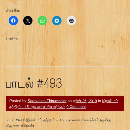
Share this:
Like this:
பாடல் #493
Posted by
Saravanan Thirumoolar
on
ஜூன் 26, 2019
in
இரண்டாம்
தந்திரம் - 15. மூவகைச் சீவ வர்க்கம்
0 Comment
பாடல் #493: இரண்டாம் தந்திரம் – 15. மூவகைச் சீவவர்க்கம் (மூன்று
விதமான உயிர்கள்)