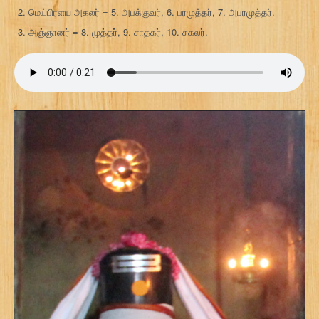
மெய்பிரளய அகலர் = 5. அபக்குவர், 6. பரமுத்தர், 7. அபரமுத்தர்.
அஞ்ஞானர் = 8. முத்தர், 9. சாதகர், 10. சகலர்.