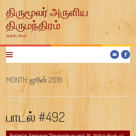
Skip
திருமூலர் அருளிய
to
content
திருமந்திரம்
அன்பே சிவம்
MONTH:
ஜூன் 2019
பாடல் #492
Posted by
Saravanan Thirumoolar
on
ஜூன் 25, 2019
in
இரண்டாம்