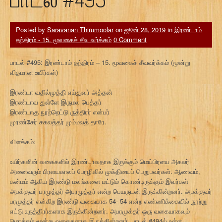
Posted by
Saravanan Thirumoolar
on
ஜூன் 28, 2019
in
இரண்டாம்
தந்திரம் - 15. மூவகைச் சீவ வர்க்கம்
0 Comment
பாடல் #495: இரண்டாம் தந்திரம் – 15. மூவகைச் சீவவர்க்கம் (மூன்று
விதமான உயிர்கள்)
இரண்டா வதில்முத்தி எய்துவர் அத்தன்
இரண்டாவ துள்ளே இருமல பெத்தர்
இரண்டாகு நூற்றெட்டு ருத்திரர் என்பர்
முரண்சேர் சகலத்தர் மும்மலத் தாரே.
விளக்கம்:
உயிர்களின் வகைகளில் இரண்டாவதாக இருக்கும் மெய்பிரளய அகலர்
அனைவரும் பிரளயகாலப் பேரழிவில் முக்தியைப் பெறுபவர்கள். ஆணவம்,
கன்மம் ஆகிய இரண்டு மலங்களை மட்டும் கொண்டிருக்கும் இவர்கள்
அபக்குவர் பரமுத்தர் அபரமுத்தர் என்ற பெயருடன் இருக்கின்றனர். அபக்குவர்
பரமுத்தர் என்கிற இரண்டு வகையாக 54- 54 என்ற எண்ணிக்கையில் நூற்று
எட்டு உருத்திரர்களாக இருக்கின்றனர். அபரமுக்தர் ஒரு வகையாகவும்
மொத்தம் மூன்று வகைகளாக இருக்கின்றனர். பாடல் #494ல் உள்ள