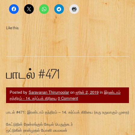
Like this:
பாடல் #471
Posted by
Saravanan Thirumoolar
on
ஜூன் 2, 2019
in
இரண்டாம்
தந்திரம் - 14. கர்ப்பக் கிரியை
0 Comment
பாடல் #471: இரண்டாம் தந்திரம் – 14. கர்ப்பக் கிரியை (கரு உருவாகும் முறை)
கேட்டுநின் றேன்எங்குங் கேடில் பெருஞ்சுடர்
மூட்டுகின் றான்முதல் யோனி மயமவன்