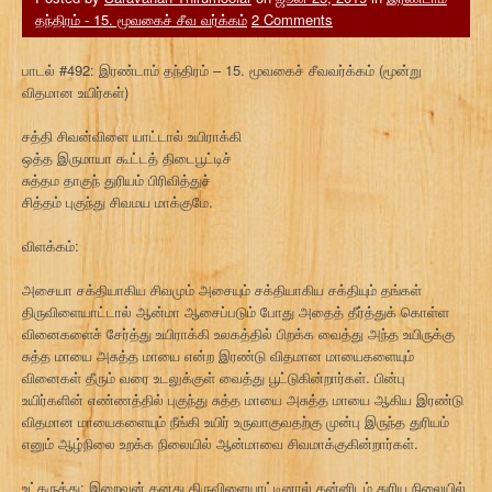
தந்திரம் - 15. மூவகைச் சீவ வர்க்கம்
2 Comments
பாடல் #492: இரண்டாம் தந்திரம் – 15. மூவகைச் சீவவர்க்கம் (மூன்று
விதமான உயிர்கள்)
சத்தி சிவன்விளை யாட்டால் உயிராக்கி
ஒத்த இருமாயா கூட்டத் திடைபூட்டிச்
சுத்தம தாகுந் துரியம் பிரிவித்துச்
சித்தம் புகுந்து சிவமய மாக்குமே.
விளக்கம்:
அசையா சக்தியாகிய சிவமும் அசையும் சக்தியாகிய சக்தியும் தங்கள்
திருவிளையாட்டால் ஆன்மா ஆசைப்படும் போது அதைத் தீர்த்துக் கொள்ள
வினைகளைச் சேர்த்து உயிராக்கி உலகத்தில் பிறக்க வைத்து அந்த உயிருக்கு
சுத்த மாயை அசுத்த மாயை என்ற இரண்டு விதமான மாயைகளையும்
வினைகள் தீரும் வரை உடலுக்குள் வைத்து பூட்டுகின்றார்கள். பின்பு
உயிர்களின் எண்ணத்தில் புகுந்து சுத்த மாயை அசுத்த மாயை ஆகிய இரண்டு
விதமான மாயைகளையும் நீங்கி உயிர் உருவாகுவதற்கு முன்பு இருந்த துரியம்
எனும் ஆழ்நிலை உறக்க நிலையில் ஆன்மாவை சிவமாக்குகின்றார்கள்.
உட்கருத்து: இறைவன் தனது திருவிளையாட்டினால் தன்னிடம் துரிய நிலையில்