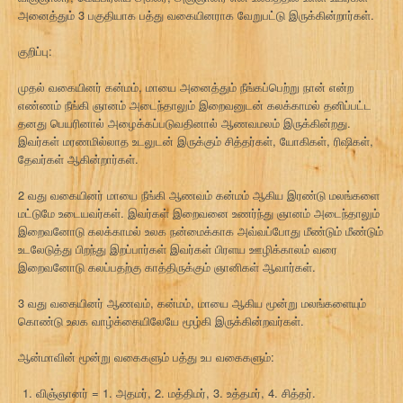
அனைத்தும் 3 பகுதியாக பத்து வகையினராக வேறுபட்டு இருக்கின்றார்கள்.
குறிப்பு:
முதல் வகையினர் கன்மம், மாயை அனைத்தும் நீங்கப்பெற்று நான் என்ற
எண்ணம் நீங்கி ஞானம் அடைந்தாலும் இறைவனுடன் கலக்காமல் தனிப்பட்ட
தனது பெயரினால் அழைக்கப்படுவதினால் ஆணவமலம் இருக்கின்றது.
இவர்கள் மரணமில்லாத உடலுடன் இருக்கும் சித்தர்கள், யோகிகள், ரிஷிகள்,
தேவர்கள் ஆகின்றார்கள்.
2 வது வகையினர் மாயை நீங்கி ஆணவம் கன்மம் ஆகிய இரண்டு மலங்களை
மட்டுமே உடையவர்கள். இவர்கள் இறைவனை உணர்ந்து ஞானம் அடைந்தாலும்
இறைவனோடு கலக்காமல் உலக நன்மைக்காக அவ்வப்போது மீண்டும் மீண்டும்
உடலேடுத்து பிறந்து இறப்பார்கள் இவர்கள் பிரளய ஊழிக்காலம் வரை
இறைவனோடு கலப்பதற்கு காத்திருக்கும் ஞானிகள் ஆவார்கள்.
3 வது வகையினர் ஆணவம், கன்மம், மாயை ஆகிய மூன்று மலங்களையும்
கொண்டு உலக வாழ்க்கையிலேயே மூழ்கி இருக்கின்றவர்கள்.
ஆன்மாவின் மூன்று வகைகளும் பத்து உப வகைகளும்:
விஞ்ஞானர் = 1. அதமர், 2. மத்திமர், 3. உத்தமர், 4. சித்தர்.