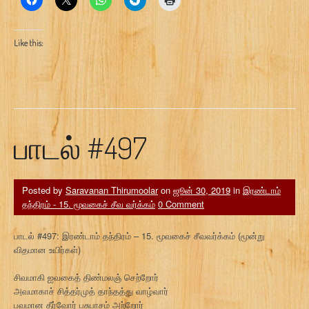
Like this:
பாடல் #497
Posted by
Saravanan Thirumoolar
on
ஜூன் 30, 2019
in
இரண்டாம்
தந்திரம் - 15. மூவகைச் சீவ வர்க்கம்
0 Comment
பாடல் #497: இரண்டாம் தந்திரம் – 15. மூவகைச் சீவவர்க்கம் (மூன்று
விதமான உயிர்கள்)
சிவமாகி ஐவகைத் திண்மலஞ் செற்றோர்
அவமாகாச் சித்தர்முத் தாந்தத்து வாழ்வார்
பவமான தீர்வோர் பசுபாசம் அற்றோர்