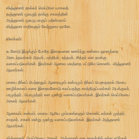
விஞ்ஞானர் நால்வர் மெய்பிரள யாகலத்
தஞ்ஞானர் மூவருந் தாங்கு சகலத்தின்
அஞ்ஞானர் மூவரு மாகும் பதின்மராம்
விஞ்ஞான ராதிகளும் வேற்றுமை தானே.
விளக்கம்:
உடலோடு இருக்கும் போதே இறைவனை உணர்ந்து உண்மை ஞானத்தை
அடைந்தவர்கள் அதமர், மத்திமர், உத்தமர், சித்தர் என நான்கு
வகைப்படுவார்கள். இவர்கள் ஆணவ மலத்தை மட்டுமே கொண்ட விஞ்ஞானர்
ஆவார்கள்.
மாயை நீங்கப் பெற்றாலும் ஆணவமும் கன்மமும் நீங்கப் பெறாததால் பிரளய
ஊழிக்காலம் வரை இறைவனோடு கலப்பதற்கு காத்திருப்பவர்கள் அபக்குவர்,
பரமுத்தர், அபரமுத்தர் என மூன்று வகைப்படுவார்கள். இவர்கள் மெய்பிரளய
அகலர் ஆவார்கள்.
ஆணவம், கன்மம், மாயை ஆகிய மும்மலங்களும் கொண்டவர்கள் முத்தர்,
சாதகர், சகலர் என்று மூன்று வகைப்படுவார்கள். இவர்கள் அஞ்ஞானர்
ஆவார்கள்.
விஞ்ஞானர், மெய்பிரளய அகலர், அஞ்ஞானர் என உலகத்தில் உள்ள உயிர்கள்