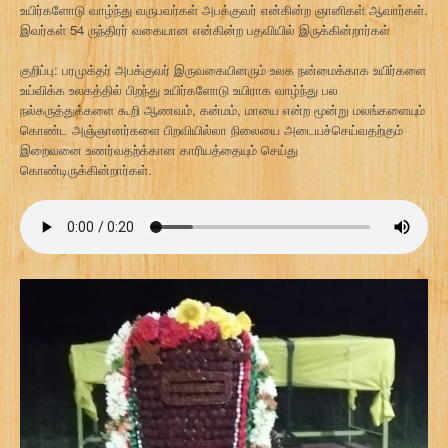
உயிர்களோடு வாழ்ந்து வருபவர்கள் அபக்குவர் என்கின்ற ஞானிகள் ஆவார்கள்.
இவர்கள் 54 ருந்திரர் வகையான என்கின்ற பதவியில் இருக்கின்றார்கள்
குறிப்பு: பரமுக்தர் அபக்குவர் இருவகையினரும் உலக நன்மைக்காக உயிர்களை
உய்விக்க உலகத்தில் பிறந்து உயிர்களோடு உயிராக வாழ்ந்து பல
நல்கருத்துக்களை கூறி ஆணவம், கன்மம், மாயை என்ற மூன்று மலங்களையும்
கொண்ட அஞ்ஞானர்களை பிறவியில்லா நிலையை அடையச்செய்வதற்கும்
இறைவனை உணர்வதற்க்கான காரியத்தையும் செய்து
கொண்டிருக்கின்றார்கள்.