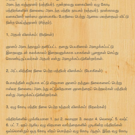
அடைந்த எஞ்ஞானர் (மத்திமர்). மூன்றாவது வகையினர் ஏழு கோடி
மந்திரங்களின் நிலையை அடைந்த மந்திர நாயகர் (உத்தமர்). நான்காவது
வகையினர் உண்மை ஞானமாகிய பேரறிவை பெற்று ஆணவ மலத்தையும் விட்டு
நின்ற மெய்ஞ்ஞானர் (சித்தர்).
1, அதமர் விளக்கம்: (ரிஷிகள்)
ஞானம் அடைந்தாலும் தனிப்பட்ட தனது பெயரினால் அழைக்கப்பட்டு
இறைவனுடன் கலக்காலம் இறைவனுக்காக யாகங்கள் பூஜைகள் செய்து
கொண்டிருப்பவர்கள் அதமர் என்று அழைக்கப்படுகின்றார்கள்.
2, அட்டவித்தீசுர நிலை பெற்ற மத்திமர் விளக்கம்: (யோகிகள்)
யோகத்தின் வழியாக எட்டு விதமான ஞானம் தத்துவ நிலைகளைப் பெற்று
ஈஸ்வர நிலையை அடைந்து எட்டுவிதமான ஞானத்தைப் பெற்றவர்கள் மத்திமர்
என்று அழைக்கப்படுகின்றார்கள்.
3, ஏழு கோடி மந்திர நிலை பெற்ற உத்தமர் விளக்கம்: (தேவர்கள்)
மந்திரங்களில் முக்கியமான 1. நம 2. சுவாஹா 3. சுவதா 4. வெளஷட் 5. வஷ்ட்
6. பட் 7. ஹம் ஆகிய ஏழு விதமான வார்த்தைகளில் முடிகின்ற மந்திரங்கள்
ஒவ்வொன்றும் ஒரு கோடி வீதம் மொத்தம் ஏழு கோடி ஆகும். இந்த ஏழு கோடி