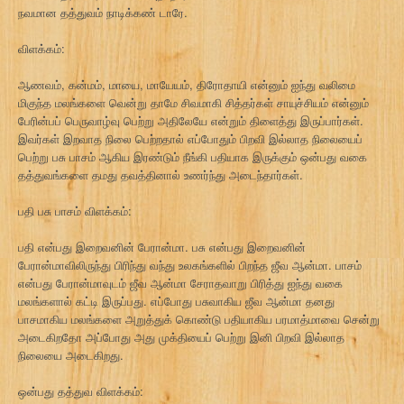
நவமான தத்துவம் நாடிக்கண் டாரே.
விளக்கம்:
ஆணவம், கன்மம், மாயை, மாயேயம், திரோதாயி என்னும் ஐந்து வலிமை
மிகுந்த மலங்களை வென்று தாமே சிவமாகி சித்தர்கள் சாயுச்சியம் என்னும்
பேரின்பப் பெருவாழ்வு பெற்று அதிலேயே என்றும் திளைத்து இருப்பார்கள்.
இவர்கள் இறவாத நிலை பெற்றதால் எப்போதும் பிறவி இல்லாத நிலையைப்
பெற்று பசு பாசம் ஆகிய இரண்டும் நீங்கி பதியாக இருக்கும் ஒன்பது வகை
தத்துவங்களை தமது தவத்தினால் உணர்ந்து அடைந்தார்கள்.
பதி பசு பாசம் விளக்கம்:
பதி என்பது இறைவனின் பேரான்மா. பசு என்பது இறைவனின்
பேரான்மாவிலிருந்து பிரிந்து வந்து உலகங்களில் பிறந்த ஜீவ ஆன்மா. பாசம்
என்பது பேரான்மாவுடம் ஜீவ ஆன்மா சேராதவாறு பிரித்து ஐந்து வகை
மலங்களால் கட்டி இருப்பது. எப்போது பசுவாகிய ஜீவ ஆன்மா தனது
பாசமாகிய மலங்களை அறுத்துக் கொண்டு பதியாகிய பரமாத்மாவை சென்று
அடைகிறதோ அப்போது அது முக்தியைப் பெற்று இனி பிறவி இல்லாத
நிலையை அடைகிறது.
ஒன்பது தத்துவ விளக்கம்: