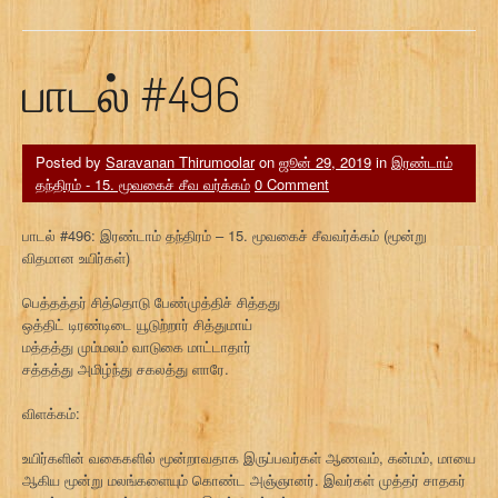
பாடல் #496
Posted by
Saravanan Thirumoolar
on
ஜூன் 29, 2019
in
இரண்டாம்
தந்திரம் - 15. மூவகைச் சீவ வர்க்கம்
0 Comment
பாடல் #496: இரண்டாம் தந்திரம் – 15. மூவகைச் சீவவர்க்கம் (மூன்று
விதமான உயிர்கள்)
பெத்தத்தர் சித்தொடு பேண்முத்திச் சித்தது
ஒத்திட் டிரண்டிடை யூடுற்றார் சித்துமாய்
மத்தத்து மும்மலம் வாடுகை மாட்டாதார்
சத்தத்து அமிழ்ந்து சகலத்து ளாரே.
விளக்கம்:
உயிர்களின் வகைகளில் மூன்றாவதாக இருப்பவர்கள் ஆணவம், கன்மம், மாயை
ஆகிய மூன்று மலங்களையும் கொண்ட அஞ்ஞானர். இவர்கள் முத்தர் சாதகர்