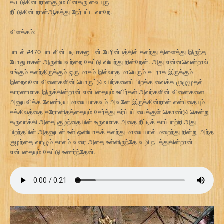
கூட்டுகின் றான்குழம் பின்கரு வையுரு
நீட்டுகின் றான்ஆகத்து நேர்பட்ட வாறே.
விளக்கம்:
பாடல் #470 பாடலின் படி ஈசனுடன் பேரின்பத்தில் கலந்து திளைத்து இருந்த
போது ஈசன் அருளியவற்றை கேட்டு வியந்து நின்றேன். அது என்னவென்றால்
எங்கும் கலந்திருக்கும் ஒரு மாசும் இல்லாத மாபெரும் சுடராக இருக்கும்
இறைவனே வினைகளின் பொருட்டு உயிர்களைப் பிறக்க வைக்க முழுமுதல்
காரணமாக இருக்கின்றான் என்பதையும் உயிர்கள் அவர்களின் வினைகளை
அனுபவிக்க வேண்டிய மாயையாகவும் அவனே இருக்கின்றான் என்பதையும்
சுக்கிலத்தை சுரோனிதத்தையும் சேர்த்து கர்ப்பப் பைக்குள் கொண்டு சென்று
கருவாக்கி அதை குழந்தையின் உருவமாக அதை நீட்டிக் காப்பாற்றி அது
பிறந்தபின் அதனுடன் உள் ஒளியாகக் கலந்து மாயையால் மறைந்து நின்று அந்த
குழந்தை வாழும் காலம் வரை அதை உள்ளிருந்தே வழி நடத்துகின்றான்
என்பதையும் கேட்டு உணர்ந்தேன்.