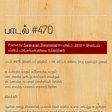
பாடல் #470
Posted by
Saravanan Thirumoolar
on
ஜூன் 1, 2019
in
இரண்டாம்
தந்திரம் - 14. கர்ப்பக் கிரியை
0 Comment
பாடல் #470: இரண்டாம் தந்திரம் – 14. கர்ப்பக் கிரியை (கரு உருவாகும் முறை)
உடல்வைத்த வாறும் உயிர்வைத்த வாறும்
மடைவைத்த ஒன்பது வாய்தலம் வைத்துத்
திடம்வைத்த தாமரைச் சென்னியுள் அங்கிக்
கடைவைத்த ஈசனைக் கைகலந் தேனே.
விளக்கம்:
ஆன்மா தனது வினையின் பயனால் பிறவி எடுக்க உடலை படைத்து உடலுக்குள்
ஆன்மாவை வைத்து தேவையான காலத்திற்கு வாழும்படி உயிரையும் வைத்து