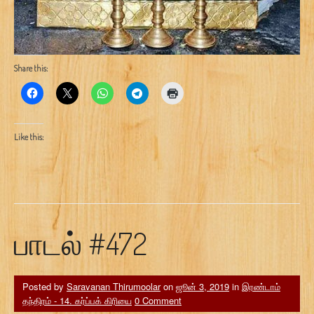
Share this:
Like this:
பாடல் #472
Posted by
Saravanan Thirumoolar
on
ஜூன் 3, 2019
in
இரண்டாம்
தந்திரம் - 14. கர்ப்பக் கிரியை
0 Comment