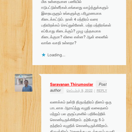
மிக உன்னதமான பணியில்
ஈடுபட்டுள்ளீர்கள்.எங்களது வாழ்த்துக்களும்
இறையருளும் உங்களுக்கு பரிபூரணமாக
கிடைக்கட்டும். நான் 4 மந்திரம் வரை
பதிவிறக்கம் செய்துள்ளேன். மற்ற மந்திரங்கள்
எப்போது கிடைக்கும்? முழு புத்தகமாக
கிடைக்குமா? விலை என்ன? ஆன் லைனில்
வாங்க வசதி உள்ளதா?
Loading...
Saravanan Thirumoolar
Post
author
செப்டம்பர் 9, 2022
REPLY
வணக்கம் நன்றி திருமந்திரம் தினம் ஒரு
பாடலாக ஆராய்ந்து எழுதி வலைதளம்
மற்றும் பல குரூப்புகளில் பதிவேற்றிக்
கொண்டிருக்கிறோம். தற்போது 5 ம்
தந்திரம் எழுதிக் கொண்டிருக்கிறோம்.
திருமந்திரம் அனைத்து பாடல்களும் எழுதி