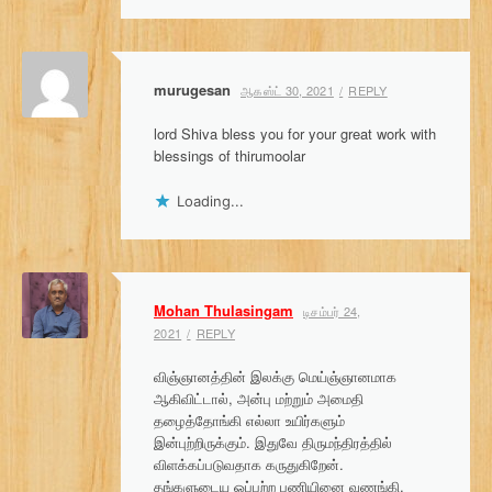
murugesan
ஆகஸ்ட் 30, 2021
REPLY
lord Shiva bless you for your great work with
blessings of thirumoolar
Loading...
Mohan Thulasingam
டிசம்பர் 24,
2021
REPLY
விஞ்ஞானத்தின் இலக்கு மெய்ஞ்ஞானமாக
ஆகிவிட்டால், அன்பு மற்றும் அமைதி
தழைத்தோங்கி எல்லா உயிர்களும்
இன்புற்றிருக்கும். இதுவே திருமந்திரத்தில்
விளக்கப்படுவதாக கருதுகிறேன்.
தங்களுடைய ஒப்பற்ற பணியினை வணங்கி,