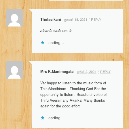
Thulasikani
ஜனவரி 18, 2021
REPLY
எல்லாம் ஈசன் செயல்
Loading...
Mrs K.Manimegalai
ஜூன் 2, 2021
REPLY
Ver happy to listen to the music form of
ThiruManthiram . Thanking God For the
opportunity to listen . Beautuful voice of
Thiru Veeramany Avarkal.Many thanks
again for the good effort
Loading...