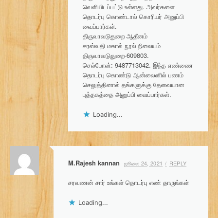
வெளியிடப்பட்டு உள்ளது. அவர்களை
தொடர்பு கொண்டால் கொரியர் அனுப்பி
வைப்பார்கள்.
திருவாவடுதுறை ஆதீனம்
சரஸ்வதி மகால் நூல் நிலையம்
திருவாவடுதுறை-609803.
செல்போன்: 9487713042. இந்த எண்ணை
தொடர்பு கொண்டு ஆன்லைனில் பணம்
செலுத்தினால் தங்களுக்கு தேவையான
புத்தகத்தை அனுப்பி வைப்பார்கள்.
Loading...
M.Rajesh kannan
ஜூலை 24, 2021
REPLY
சரவணன் சார் உங்கள் தொடர்பு எண் தாருங்கள்
Loading...