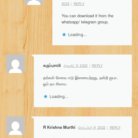
2023
REPLY
You can download it from the
whatsapp/ telegram group.
Loading...
கருப்புசாமி
ஆகஸ்ட் 5, 2022
REPLY
தங்கள் சேவை ஈடு இணையற்றது, நன்றி ஐயா.
ஓம் நம சிவாய
Loading...
R Krishna Murthi
செப்டம்பர் 9, 2022
REPLY