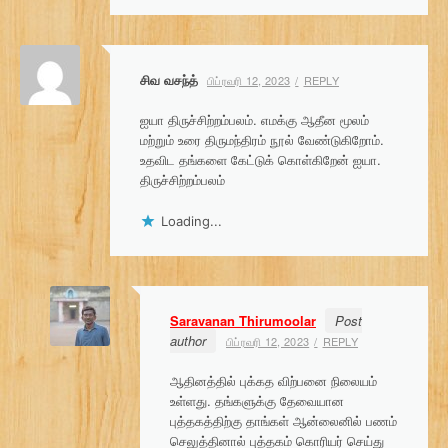
சிவ வசந்த்
பிப்ரவரி 12, 2023
REPLY
ஐயா திருச்சிற்றம்பலம். எமக்கு ஆதீன மூலம்
மற்றும் உரை திருமந்திரம் நூல் வேண்டுகிறோம்.
உதவிட தங்களை கேட்டுக் கொள்கிறேன் ஐயா.
திருச்சிற்றம்பலம்
Loading...
Saravanan Thirumoolar
Post
author
பிப்ரவரி 12, 2023
REPLY
ஆதினத்தில் புக்கத விற்பனை நிலையம்
உள்ளது. தங்களுக்கு தேவையான
புத்தகத்திற்கு தாங்கள் ஆன்லைனில் பணம்
செலுத்தினால் புத்தகம் கொரியர் செய்து