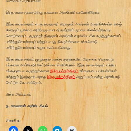
வணக்கம் அன்பர்களே
இந்த வலைத்தளத்திற்கு தங்களை அன்போடு வரவேற்கிறோம்.
இந்த வலைத்தளம் எமது குருநாதர் திருமூலர் அவர்கள் அருளிச்செய்த தமிழ்
வேதமும் பூலோக அமிர்தமுமான திருமந்திரம் நூலை விளக்கத்தோடு
கொடுக்கவும், குருநாதர் திருமூலர் அவர்கள் வழங்கிய சில கருத்துக்களைப்
பகிர்ந்துகொள்ளவும் மற்றும் எமது நிகழ்ச்சிகளை உங்களோடு
பகிர்ந்துகொள்ளவும் உருவாக்கப்பட்டுள்ளது.
இந்த வலைத்தளம் முழுவதும் படித்து குருநாதரின் அருளைப் பெறுமாறு
உங்களை அன்போடு கேட்டுக்கொள்கின்றோம். இந்த வலைத்தளம் பற்றிய
உங்களுடைய கருத்துக்களை
இந்த பக்கத்திலும்
உங்களுடைய கேள்விகள்
ஏதேனும் இருந்தால் அதை
இந்த பக்கத்திலும்
அனுப்பவும் என்று அன்போடு
கேட்டுக் கொள்கிறோம்.
மிக்க அன்புடன்
,
த. சரவணன் அன்பே சிவம்
Share this: