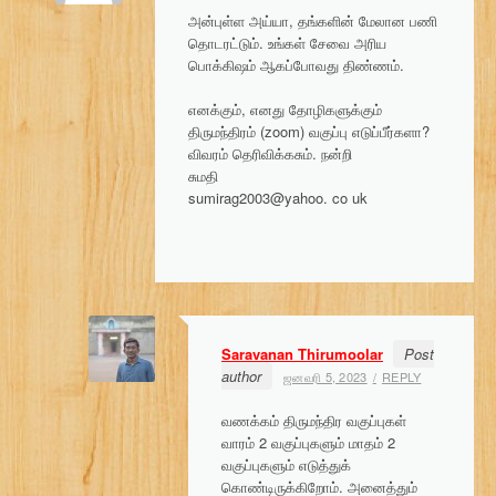
அன்புள்ள அய்யா, தங்களின் மேலான பணி
தொடரட்டும். உங்கள் சேவை அரிய
பொக்கிஷம் ஆகப்போவது திண்ணம்.
எனக்கும், எனது தோழிகளுக்கும்
திருமந்திரம் (zoom) வகுப்பு எடுப்பீர்களா?
விவரம் தெரிவிக்கசும். நன்றி
சுமதி
sumirag2003@yahoo. co uk
Saravanan Thirumoolar
Post
author
ஜனவரி 5, 2023
REPLY
வணக்கம் திருமந்திர வகுப்புகள்
வாரம் 2 வகுப்புகளும் மாதம் 2
வகுப்புகளும் எடுத்துக்
கொண்டிருக்கிறோம். அனைத்தும்