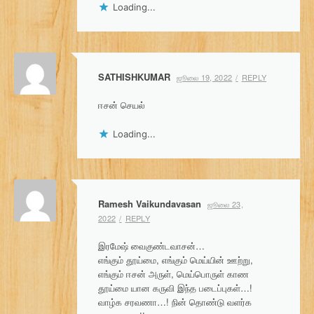
Loading...
SATHISHKUMAR
ஜூலை 19, 2022
REPLY
ஈசன் செயல்
Loading...
Ramesh Vaikundavasan
ஜூலை 23,
2022
REPLY
இரமேஷ் வைகுண்டவாசன்…
எங்கும் தூய்மை, எங்கும் மெய்யின் ஊற்று,
எங்கும் ஈசன் அருள், மெய்பொருள் காண
தூய்மை யான கருவி இந்த படைப்புகள்…!
வாழ்க சரவணா…! நின் தொண்டு வளர்க