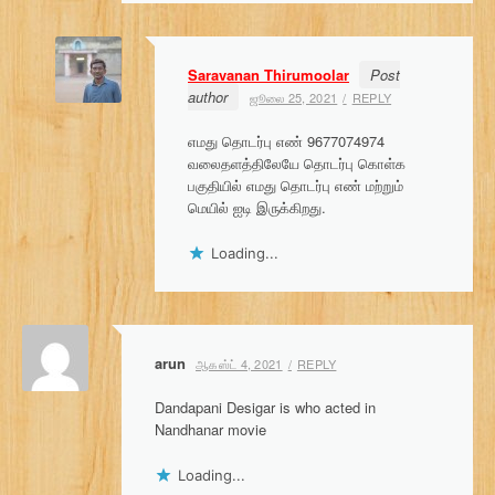
Saravanan Thirumoolar
Post
author
ஜூலை 25, 2021
REPLY
எமது தொடர்பு எண் 9677074974
வலைதளத்திலேயே தொடர்பு கொள்க
பகுதியில் எமது தொடர்பு எண் மற்றும்
மெயில் ஐடி இருக்கிறது.
Loading...
arun
ஆகஸ்ட் 4, 2021
REPLY
Dandapani Desigar is who acted in
Nandhanar movie
Loading...