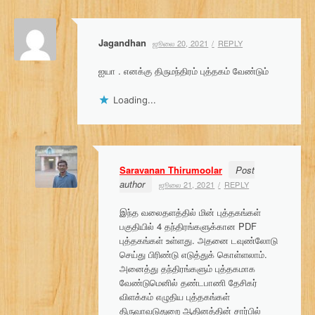
Jagandhan
ஜூலை 20, 2021
REPLY
ஐயா . எனக்கு திருமந்திரம் புத்தகம் வேண்டும்
Loading...
Saravanan Thirumoolar
Post
author
ஜூலை 21, 2021
REPLY
இந்த வலைதளத்தில் மின் புத்தகங்கள்
பகுதியில் 4 தந்திரங்களுக்கான PDF
புத்தகங்கள் உள்ளது. அதனை டவுண்லோடு
செய்து பிரிண்டு எடுத்துக் கொள்ளலாம்.
அனைத்து தந்திரங்களும் புத்தகமாக
வேண்டுமெனில் தண்டபாணி தேசிகர்
விளக்கம் எழுதிய புத்தகங்கள்
திருவாவடுதுறை ஆதினத்தின் சார்பில்