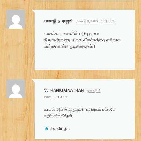
பாலாஜி நடராஜன்
டிசம்பர் 9, 2020
REPLY
வணக்கம், உங்களின் பதிவு மூலம்
திருமந்திரத்தை படித்து,விளக்கத்தை எளிதாக
புரிந்துகொள்ள முடிகிறது.நன்றி
V.THANIGAINATHAN
ஜனவரி 7,
2021
REPLY
வாடஸ் ஆப் ல் திருமந்திர பதிவுகள் மட்டுமே
எதிர்பார்க்கிறேன்
Loading...