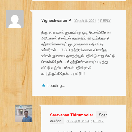
Vigneshwaran P
பிப்ரவரி 8, 2024
REPLY
திரு சரவணன் ஐயாவிற்கு ஒரு வேண்டுகோள்
அமேசான் கிண்டல் தளத்தில் திருமந்திரம் 9
தந்திரங்களையும் முழுவதுமாக பதிவிட்டு
உள்ளீர்கள்… 7 8 9 தந்திரங்களை விரைந்து
உங்கள் இணையதளத்திலும் பதிவிடுமாறு கேட்டு
கொள்கிறேன்… 6 தந்திரங்களையும் படித்து
விட்டு எஞ்சிய உங்கள் பதிவிறக்கி
காத்திருக்கிறேன்… நன்றி!!!
Loading...
Saravanan Thirumoolar
Post
author
பிப்ரவரி 8, 2024
REPLY