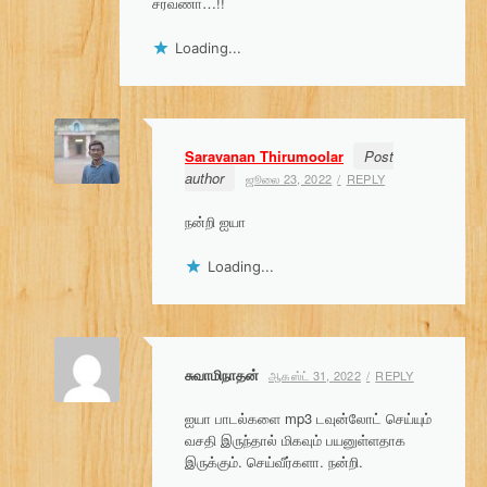
சரவணா…!!
Loading...
Saravanan Thirumoolar
Post
author
ஜூலை 23, 2022
REPLY
நன்றி ஐயா
Loading...
சுவாமிநாதன்
ஆகஸ்ட் 31, 2022
REPLY
ஐயா பாடல்களை mp3 டவுன்லோட் செய்யும்
வசதி இருந்தால் மிகவும் பயனுள்ளதாக
இருக்கும். செய்வீர்களா. நன்றி.