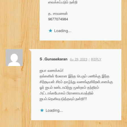
வைக்கப்படும் நன்றி
த. சரவணன்
9677074984
Loading...
S .Gunasekaran
மே 29, 2023
REPLY
ஐயா வணக்கம்!
தங்களின் மேலான இந்த பெரும் பணிக்கு இந்த
சிற்றடியன் சிரம் தாழ்ந்து வணங்குகிறேன்.எனக்கு
ஓர் ஐயம் உண்டாயிற்று மூன்றாம் தந்திரம்
அட்டாங்கயோகம் பிராணாயாமத்தில்
ஐயம்.தெளிவுபடுத்தவும்,நன்றி!!!
Loading...