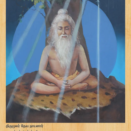
திருமூலர் தேவ நாயனார்