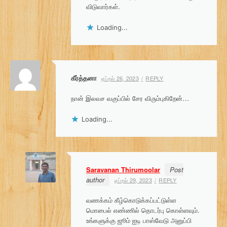
விடுவார்கள்.
Loading...
கீர்த்தனா
ஏப்ரல் 26, 2023
REPLY
நான் இலவச வகுப்பில் சேர விரும்புகிறேன்…
Loading...
Saravanan Thirumoolar
Post
author
ஏப்ரல் 29, 2023
REPLY
வணக்கம் கீழ்கொடுக்கப்பட்டுள்ள
மொபைல் எண்ணில் தொடர்பு கொள்ளவும்.
உங்களுக்கு ஜூம் ஐடி பாஸ்வேடு அனுப்பி