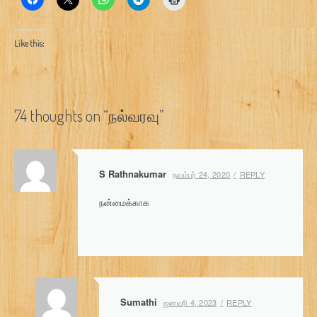
Like this:
74 thoughts on “
நல்வரவு
”
S Rathnakumar
நவம்பர் 24, 2020
REPLY
நன்மைக்காக
Sumathi
ஜனவரி 4, 2023
REPLY