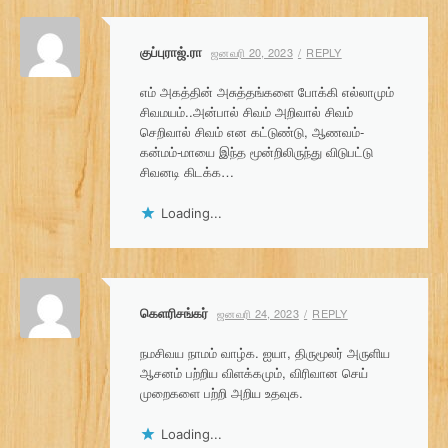
குப்புராஜ்.ரா
ஜனவரி 20, 2023
REPLY
எம் அகத்தின் அசுத்தங்களை போக்கி எல்லாமும்
சிவமயம்..அன்பால் சிவம் அறிவால் சிவம்
செறிவால் சிவம் என கட்டுண்டு, ஆணவம்-
கன்மம்-மாயை இந்த மூன்றிலிருந்து விடுபட்டு
சிவனடி கிடக்க…
Loading...
கெளரிசங்கர்
ஜனவரி 24, 2023
REPLY
நமசிவய நாமம் வாழ்க. ஐயா, திருமூலர் அருளிய
ஆசனம் பற்றிய விளக்கமும், விரிவான செய்
முறைகளை பற்றி அறிய உதவுக.
Loading...