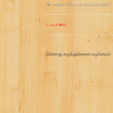
நான்காம் தந்திரம் - 2. திருவம்பலச் சக்கரம்
P
←
பாடல் #973
o
s
உங்களது கருத்துக்களை வழங்கவும்
t
n
a
v
i
g