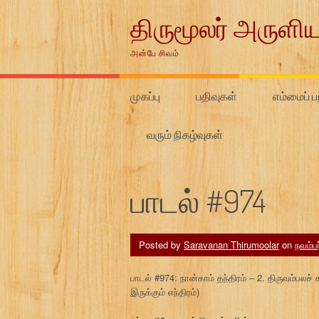
Skip
திருமூலர் அருளிய
to
content
அன்பே சிவம்
முகப்பு
பதிவுகள்
எம்மைப் பற
வரும் நிகழ்வுகள்
பாடல் #974
Posted by
Saravanan Thirumoolar
on
நவம்பர
பாடல் #974: நான்காம் தந்திரம் – 2. திருவம்பலச
இருக்கும் எந்திரம்)