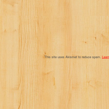
a
t
i
o
n
This site uses Akismet to reduce spam.
Lear