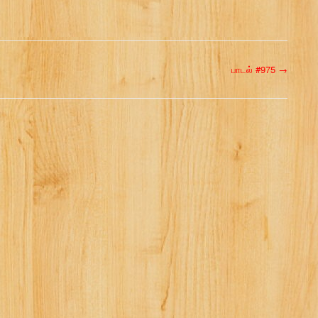
பாடல் #975
→