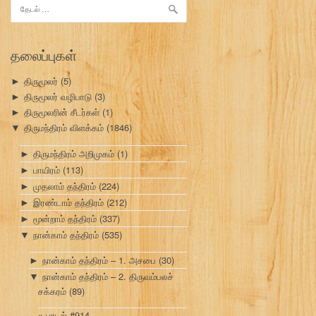
இதற்காகத்
தேடு:
தலைப்புகள்
திருமூலர்
(5)
►
திருமூலர் வழிபாடு
(3)
►
திருமூலரின் சீடர்கள்
(1)
►
திருமந்திரம் விளக்கம்
(1846)
▼
திருமந்திரம் அறிமுகம்
(1)
►
பாயிரம்
(113)
►
முதலாம் தந்திரம்
(224)
►
இரண்டாம் தந்திரம்
(212)
►
மூன்றாம் தந்திரம்
(337)
►
நான்காம் தந்திரம்
(535)
▼
நான்காம் தந்திரம் – 1. அசபை
(30)
►
நான்காம் தந்திரம் – 2. திருவம்பலச்
▼
சக்கரம்
(89)
பாடல் #914