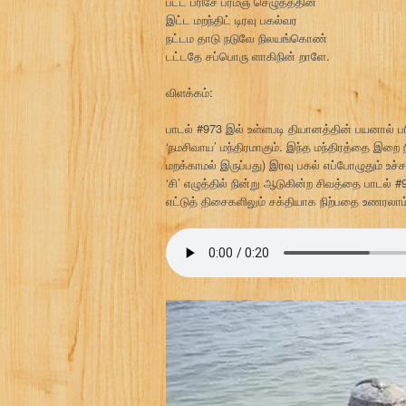
பட்ட பரிசே பரமஞ் செழுத்ததின்
இட்ட மறந்திட் டிரவு பகல்வர
நட்டம தாடு நடுவே நிலயங்கொண்
டட்டதே சப்பொரு ளாகிநின் றாளே.
விளக்கம்:
பாடல் #973 இல் உள்ளபடி தியானத்தின் பயனால் ப
‘நமசிவாய’ மந்திரமாகும். இந்த மந்திரத்தை இறை
மறக்காமல் இருப்பது) இரவு பகல் எப்போழுதும் உச்ச
‘சி’ எழுத்தில் நின்று ஆடுகின்ற சிவத்தை பாடல் 
எட்டுத் திசைகளிலும் சக்தியாக நிற்பதை உணரலாம