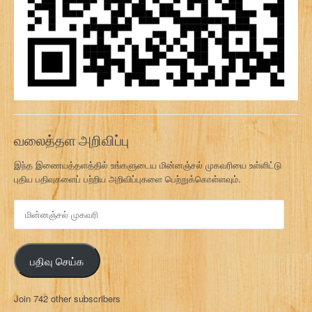
வலைத்தள அறிவிப்பு
இந்த இணையத்தளத்தில் உங்களுடைய மின்னஞ்சல் முகவரியை உள்ளிட்டு
புதிய பதிவுகளைப் பற்றிய அறிவிப்புகளை பெற்றுக்கொள்ளவும்.
மி
ன்
ன
ஞ்
பதிவு செய்க
ச
ல்
மு
Join 742 other subscribers
க