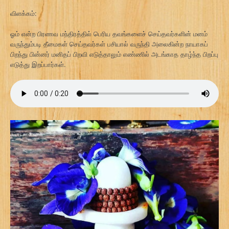
விளக்கம்:
ஓம் என்ற பிரணவ மந்திரத்தில் பெரிய தவங்களைச் செய்தவர்களின் மனம்
வருந்தும்படி தீமைகள் செய்தவர்கள் பசியால் வருந்தி அலைகின்ற நாயாகப்
பிறந்து பின்னர் மனிதப் பிறவி எடுத்தாலும் எண்ணில் அடங்காத தாழ்ந்த பிறப்பு
எடுத்து இறப்பார்கள்.