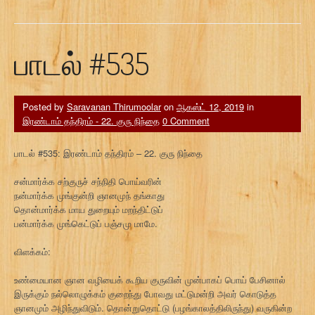
பாடல் #535
Posted by
Saravanan Thirumoolar
on
ஆகஸ்ட் 12, 2019
in
இரண்டாம் தந்திரம் - 22. குரு நிந்தை
0 Comment
பாடல் #535: இரண்டாம் தந்திரம் – 22. குரு நிந்தை
சன்மார்க்க சற்குருச் சந்நிதி பொய்வரின்
நன்மார்க்க முங்குன்றி ஞானமுந் தங்காது
தொன்மார்க்க மாய துறையும் மறந்திட்டுப்
பன்மார்க்க முங்கெட்டுப் பஞ்சமு மாமே.
விளக்கம்:
உண்மையான ஞான வழியைக் கூறிய குருவின் முன்பாகப் பொய் பேசினால்
இருக்கும் நல்லொழுக்கம் குறைந்து போவது மட்டுமன்றி அவர் கொடுத்த
ஞானமும் அழிந்துவிடும். தொன்றுதொட்டு (பழங்காலத்திலிருந்து) வருகின்ற