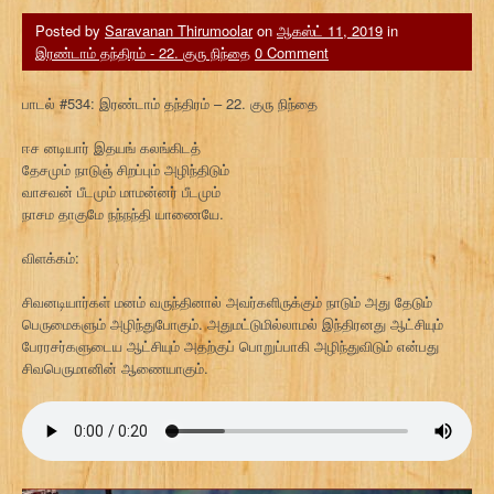
Posted by
Saravanan Thirumoolar
on
ஆகஸ்ட் 11, 2019
in
இரண்டாம் தந்திரம் - 22. குரு நிந்தை
0 Comment
பாடல் #534: இரண்டாம் தந்திரம் – 22. குரு நிந்தை
ஈச னடியார் இதயங் கலங்கிடத்
தேசமும் நாடுஞ் சிறப்பும் அழிந்திடும்
வாசவன் பீடமும் மாமன்னர் பீடமும்
நாசம தாகுமே நந்நந்தி யாணையே.
விளக்கம்:
சிவனடியார்கள் மனம் வருந்தினால் அவர்களிருக்கும் நாடும் அது தேடும்
பெருமைகளும் அழிந்துபோகும். அதுமட்டுமில்லாமல் இந்திரனது ஆட்சியும்
பேரரசர்களுடைய ஆட்சியும் அதற்குப் பொறுப்பாகி அழிந்துவிடும் என்பது
சிவபெருமானின் ஆணையாகும்.