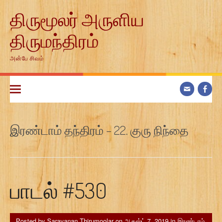
Skip
திருமூலர் அருளிய
to
content
திருமந்திரம்
அன்பே சிவம்
இரண்டாம் தந்திரம் – 22. குரு நிந்தை
பாடல் #530
Posted by
Saravanan Thirumoolar
on
ஆகஸ்ட் 7, 2019
in
இரண்டாம்