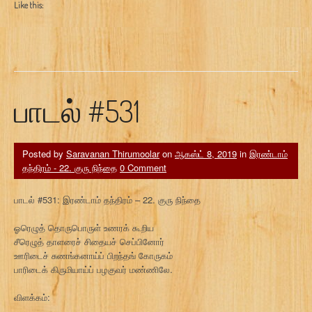
Like this:
பாடல் #531
Posted by
Saravanan Thirumoolar
on
ஆகஸ்ட் 8, 2019
in
இரண்டாம்
தந்திரம் - 22. குரு நிந்தை
0 Comment
பாடல் #531: இரண்டாம் தந்திரம் – 22. குரு நிந்தை
ஓரெழுத் தொருபொருள் உணரக் கூறிய
சீரெழுத் தாளரைச் சிதையச் செப்பினோர்
ஊரிடைச் சுணங்கனாய்ப் பிறந்தங் கோருகம்
பாரிடைக் கிருமியாய்ப் பழகுவர் மண்ணிலே.
விளக்கம்: