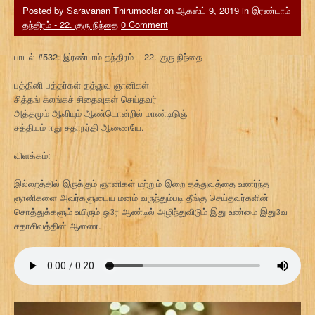
Posted by
Saravanan Thirumoolar
on
ஆகஸ்ட் 9, 2019
in
இரண்டாம்
தந்திரம் - 22. குரு நிந்தை
0 Comment
பாடல் #532: இரண்டாம் தந்திரம் – 22. குரு நிந்தை
பத்தினி பத்தர்கள் தத்துவ ஞானிகள்
சித்தங் கலங்கச் சிதைவுகள் செய்தவர்
அத்தமும் ஆவியும் ஆண்டொன்றில் மாண்டிடுஞ்
சத்தியம் ஈது சதாநந்தி ஆணையே.
விளக்கம்:
இல்லறத்தில் இருக்கும் ஞானிகள் மற்றும் இறை தத்துவத்தை உணர்ந்த
ஞானிகளை அவர்களுடைய மனம் வருந்தும்படி தீங்கு செய்தவர்களின்
சொத்துக்களும் உயிரும் ஒரே ஆண்டில் அழிந்துவிடும் இது உண்மை இதுவே
சதாசிவத்தின் ஆணை.