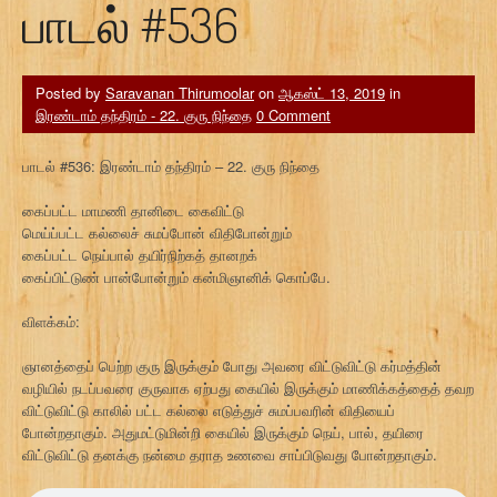
பாடல் #536
Posted by
Saravanan Thirumoolar
on
ஆகஸ்ட் 13, 2019
in
இரண்டாம் தந்திரம் - 22. குரு நிந்தை
0 Comment
பாடல் #536: இரண்டாம் தந்திரம் – 22. குரு நிந்தை
கைப்பட்ட மாமணி தானிடை கைவிட்டு
மெய்ப்பட்ட கல்லைச் சுமப்போன் விதிபோன்றும்
கைப்பட்ட நெய்பால் தயிர்நிற்கத் தானறக்
கைப்பிட்டுண் பான்போன்றும் கன்மிஞானிக் கொப்பே.
விளக்கம்:
ஞானத்தைப் பெற்ற குரு இருக்கும் போது அவரை விட்டுவிட்டு கர்மத்தின்
வழியில் நடப்பவரை குருவாக ஏற்பது கையில் இருக்கும் மாணிக்கத்தைத் தவற
விட்டுவிட்டு காலில் பட்ட கல்லை எடுத்துச் சுமப்பவரின் விதியைப்
போன்றதாகும். அதுமட்டுமின்றி கையில் இருக்கும் நெய், பால், தயிரை
விட்டுவிட்டு தனக்கு நன்மை தராத உணவை சாப்பிடுவது போன்றதாகும்.