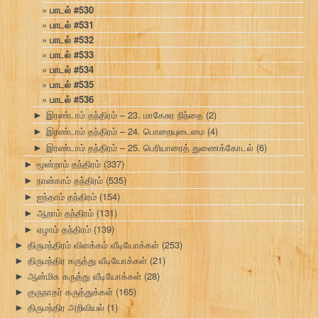
பாடல் #530
பாடல் #531
பாடல் #532
பாடல் #533
பாடல் #534
பாடல் #535
பாடல் #536
இரண்டாம் தந்திரம் – 23. மாகேசுர நிந்தை
(2)
►
இரண்டாம் தந்திரம் – 24. பொறையுடைமை
(4)
►
இரண்டாம் தந்திரம் – 25. பெரியாரைத் துணைக்கோடல்
(6)
►
மூன்றாம் தந்திரம்
(337)
►
நான்காம் தந்திரம்
(535)
►
ஐந்தாம் தந்திரம்
(154)
►
ஆறாம் தந்திரம்
(131)
►
ஏழாம் தந்திரம்
(139)
►
திருமந்திரம் விளக்கம் வீடியோக்கள்
(253)
►
திருமந்திர கருத்து வீடியோக்கள்
(21)
►
ஆன்மிக கருத்து வீடியோக்கள்
(28)
►
குருநாதர் கருத்துக்கள்
(165)
►
திருமந்திர அறிவியல்
(1)
►