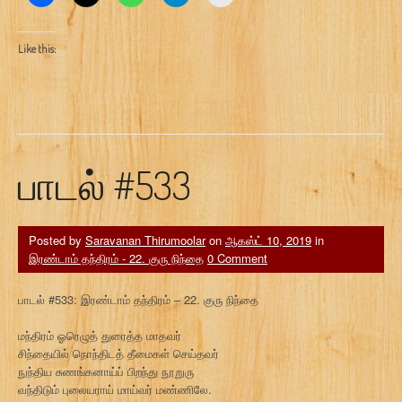
Like this:
பாடல் #533
Posted by
Saravanan Thirumoolar
on
ஆகஸ்ட் 10, 2019
in
இரண்டாம் தந்திரம் - 22. குரு நிந்தை
0 Comment
பாடல் #533: இரண்டாம் தந்திரம் – 22. குரு நிந்தை
மந்திரம் ஓரெழுத் துரைத்த மாதவர்
சிந்தையில் நொந்திடத் தீமைகள் செய்தவர்
நுந்திய சுணங்கனாய்ப் பிறந்து நூறுரு
வந்திடும் புலையராய் மாய்வர் மண்ணிலே.