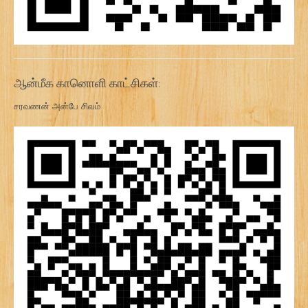
ஆன்மீக கானொளி காட்சிகள்:
சரவணன் அன்பே சிவம்