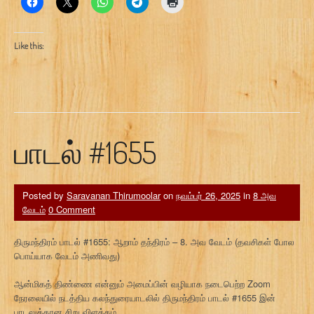
Like this:
பாடல் #1655
Posted by
Saravanan Thirumoolar
on
நவம்பர் 26, 2025
in
8 அவ
வேடம்
0 Comment
திருமந்திரம் பாடல் #1655: ஆறாம் தந்திரம் – 8. அவ வேடம் (தவசிகள் போல
பொய்யாக வேடம் அணிவது)
ஆன்மிகத் திண்ணை என்னும் அமைப்பின் வழியாக நடைபெற்ற Zoom
நேரலையில் நடத்திய கலந்துரையாடலில் திருமந்திரம் பாடல் #1655 இன்
பாடலுக்கான சிறு விளக்கம்