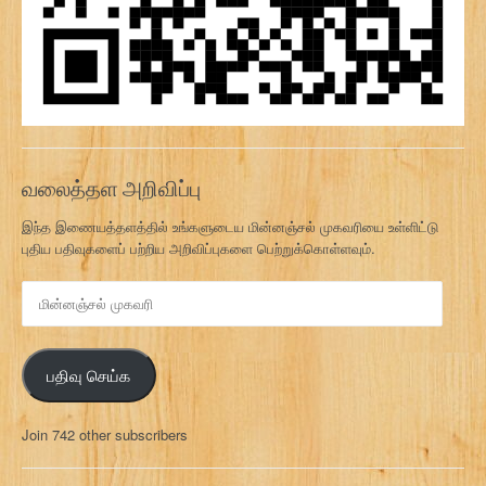
வலைத்தள அறிவிப்பு
இந்த இணையத்தளத்தில் உங்களுடைய மின்னஞ்சல் முகவரியை உள்ளிட்டு
புதிய பதிவுகளைப் பற்றிய அறிவிப்புகளை பெற்றுக்கொள்ளவும்.
மி
ன்
ன
ஞ்
பதிவு செய்க
ச
ல்
மு
Join 742 other subscribers
க
வ
ரி