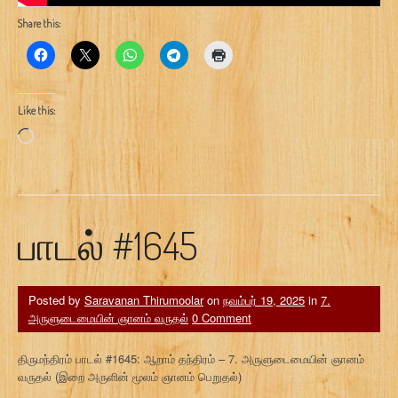
Share this:
Like this:
Loading…
பாடல் #1645
Posted by
Saravanan Thirumoolar
on
நவம்பர் 19, 2025
in
7.
அருளுடைமையின் ஞானம் வருதல்
0 Comment
திருமந்திரம் பாடல் #1645: ஆறாம் தந்திரம் – 7. அருளுடைமையின் ஞானம்
வருதல் (இறை அருளின் மூலம் ஞானம் பெறுதல்)