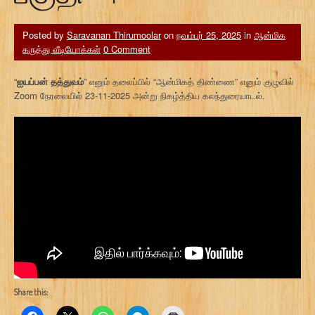
Posted by
Saravanan Thirumoolar
on
நவம்பர் 25, 2025
in
ஆன்மிக
கருத்து வீடியோக்கள்
0 Comment
“
ஐயப்பன் தத்துவம்
” எனும் தலைப்பில் “ஆன்மிகத் திண்ணை” எனும் குழுவில்
Zoom நேரலையில் 23-11-2025 அன்று நிகழ்த்திய கலந்துரையாடல்.
Share this: