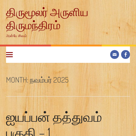
Skip
திருமூலர் அருளிய
to
content
திருமந்திரம்
அன்பே சிவம்
MONTH:
நவம்பர் 2025
ஐயப்பன் தத்துவம்
பகுதி – 1