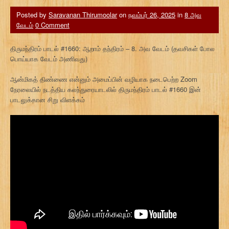
Posted by
Saravanan Thirumoolar
on
நவம்பர் 26, 2025
in
8 அவ
வேடம்
0 Comment
திருமந்திரம் பாடல் #1660: ஆறாம் தந்திரம் – 8. அவ வேடம் (தவசிகள் போல
பொய்யாக வேடம் அணிவது)
ஆன்மிகத் திண்ணை என்னும் அமைப்பின் வழியாக நடைபெற்ற Zoom
நேரலையில் நடத்திய கலந்துரையாடலில் திருமந்திரம் பாடல் #1660 இன்
பாடலுக்கான சிறு விளக்கம்