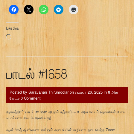
Like this:
Loading…
பாடல் #1658
Posted by
Saravanan Thirumoolar
on
நவம்பர் 26, 2025
in
8 அவ
வேடம்
0 Comment
திருமந்திரம் பாடல் #1658: ஆறாம் தந்திரம் – 8. அவ வேடம் (தவசிகள் போல
பொய்யாக வேடம் அணிவது)
ஆன்மிகத் திண்ணை என்னும் அமைப்பின் வழியாக நடைபெற்ற Zoom