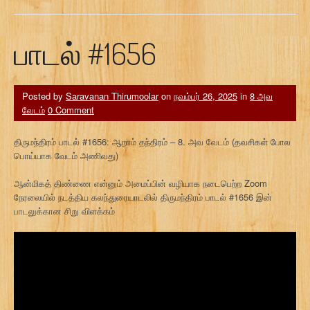
பாடல் #1656
Posted by
Saravanan Thirumoolar
on
நவம்பர் 26, 2025
in
8 அவ
வேடம்
0 Comment
திருமந்திரம் பாடல் #1656: ஆறாம் தந்திரம் – 8. அவ வேடம் (தவசிகள் போல
பொய்யாக வேடம் அணிவது)
ஆன்மிகத் திண்ணை என்னும் அமைப்பின் வழியாக நடைபெற்ற Zoom
நேரலையில் நடத்திய கலந்துரையாடலில் திருமந்திரம் பாடல் #1656 இன்
பாடலுக்கான சிறு விளக்கம்