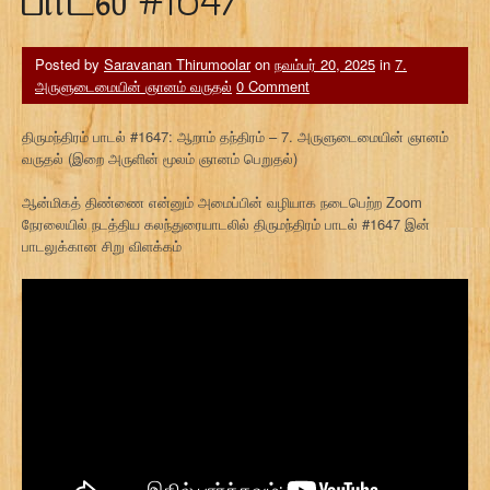
Posted by
Saravanan Thirumoolar
on
நவம்பர் 20, 2025
in
7.
அருளுடைமையின் ஞானம் வருதல்
0 Comment
திருமந்திரம் பாடல் #1647: ஆறாம் தந்திரம் – 7. அருளுடைமையின் ஞானம்
வருதல் (இறை அருளின் மூலம் ஞானம் பெறுதல்)
ஆன்மிகத் திண்ணை என்னும் அமைப்பின் வழியாக நடைபெற்ற Zoom
நேரலையில் நடத்திய கலந்துரையாடலில் திருமந்திரம் பாடல் #1647 இன்
பாடலுக்கான சிறு விளக்கம்