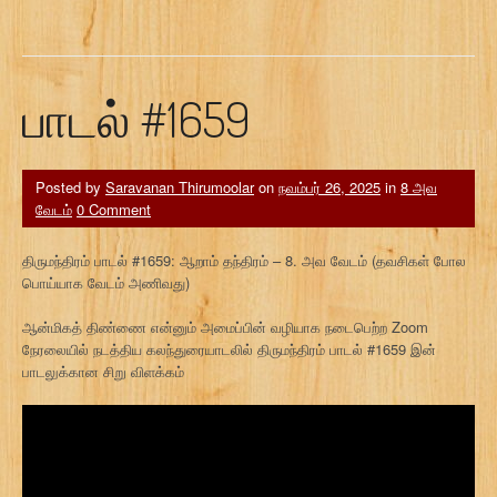
பாடல் #1659
Posted by
Saravanan Thirumoolar
on
நவம்பர் 26, 2025
in
8 அவ
வேடம்
0 Comment
திருமந்திரம் பாடல் #1659: ஆறாம் தந்திரம் – 8. அவ வேடம் (தவசிகள் போல
பொய்யாக வேடம் அணிவது)
ஆன்மிகத் திண்ணை என்னும் அமைப்பின் வழியாக நடைபெற்ற Zoom
நேரலையில் நடத்திய கலந்துரையாடலில் திருமந்திரம் பாடல் #1659 இன்
பாடலுக்கான சிறு விளக்கம்