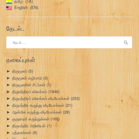
தமிழ்
TA
n
English
EN
a
தேடல்…
v
இதற்காகத்
i
தேடு:
g
தலைப்புகள்
a
திருமூலர்
(5)
►
t
திருமூலர் வழிபாடு
(3)
►
i
திருமூலரின் சீடர்கள்
(1)
►
திருமந்திரம் விளக்கம்
(1846)
►
o
திருமந்திரம் விளக்கம் வீடியோக்கள்
(253)
►
திருமந்திர கருத்து வீடியோக்கள்
(21)
►
n
ஆன்மிக கருத்து வீடியோக்கள்
(28)
►
குருநாதர் கருத்துக்கள்
(165)
►
திருமந்திர அறிவியல்
(1)
►
புத்தகங்கள்
(6)
►