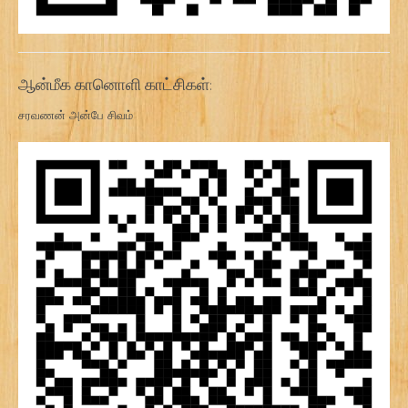
ஆன்மீக கானொளி காட்சிகள்:
சரவணன் அன்பே சிவம்