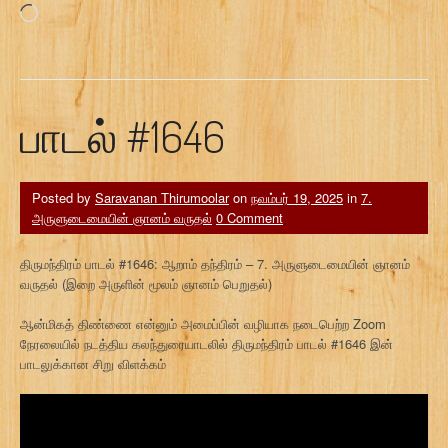
Loading…
பாடல் #1646
Posted by
Saravanan Thirumoolar
on
நவம்பர் 19, 2025
in
7.
அருளுடைமையின் ஞானம் வருதல்
0 Comment
திருமந்திரம் பாடல் #1646: ஆறாம் தந்திரம் – 7. அருளுடைமையின் ஞானம்
வருதல் (இறை அருளின் மூலம் ஞானம் பெறுதல்)
ஆன்மிகத் திண்ணை என்னும் அமைப்பின் வழியாக நடைபெற்ற Zoom
நேரலையில் நடத்திய கலந்துரையாடலில் திருமந்திரம் பாடல் #1646 இன்
பாடலுக்கான சிறு விளக்கம்