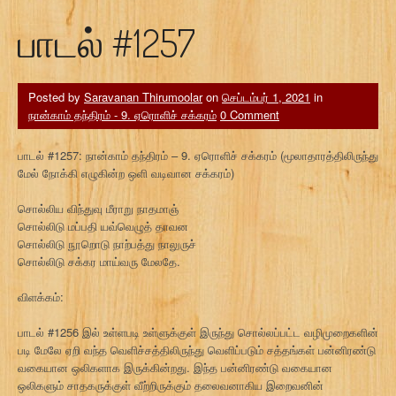
பாடல் #1257
Posted by
Saravanan Thirumoolar
on
செப்டம்பர் 1, 2021
in
நான்காம் தந்திரம் - 9. ஏரொளிச் சக்கரம்
0 Comment
பாடல் #1257: நான்காம் தந்திரம் – 9. ஏரொளிச் சக்கரம் (மூலாதாரத்திலிருந்து
மேல் நோக்கி எழுகின்ற ஒளி வடிவான சக்கரம்)
சொல்லிய விந்துவு மீராறு நாதமாஞ்
சொல்லிடு மப்பதி யவ்வெழுத் தாவன
சொல்லிடு நூறொடு நாற்பத்து நாலுருச்
சொல்லிடு சக்கர மாய்வரு மேலதே.
விளக்கம்:
பாடல் #1256 இல் உள்ளபடி உள்ளுக்குள் இருந்து சொல்லப்பட்ட வழிமுறைகளின்
படி மேலே ஏறி வந்த வெளிச்சத்திலிருந்து வெளிப்படும் சத்தங்கள் பன்னிரண்டு
வகையான ஒலிகளாக இருக்கின்றது. இந்த பன்னிரண்டு வகையான
ஒலிகளும் சாதகருக்குள் வீற்றிருக்கும் தலைவனாகிய இறைவனின்