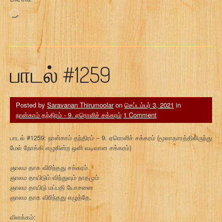
Loading…
பாடல் #1259
Posted by
Saravanan Thirumoolar
on
செப்டம்பர் 3, 2021
in
நான்காம் தந்திரம் - 9. ஏரொளிச் சக்கரம்
1 Comment
பாடல் #1259: நான்காம் தந்திரம் – 9. ஏரொளிச் சக்கரம் (மூலாதாரத்திலிருந்து
மேல் நோக்கி எழுகின்ற ஒளி வடிவான சக்கரம்)
ஞாலம தாக விரிந்தது சக்கரம்
ஞாலம தாயிடும் விந்துவும் நாதமும்
ஞாலம தாயிடு மப்பதி யோசனை
ஞாலம தாக விரிந்தது எழுத்தே.
விளக்கம்: