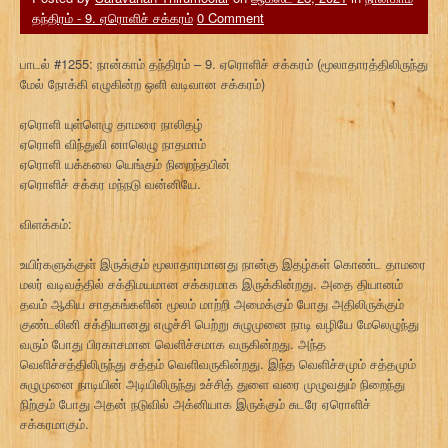
தந்திரம் - 9. ஏரொளிச் சக்கரம்
0 Comment
பாடல் #1255: நான்காம் தந்திரம் – 9. ஏரொளிச் சக்கரம் (மூலாதாரத்திலிருந்து
மேல் நோக்கி எழுகின்ற ஒளி வடிவான சக்கரம்)
ஏரொளி யுள்ளெழு தாமரை நாலிதழ்
ஏரொளி விந்துவி னாலெழு நாதமாம்
ஏரொளி யக்கலை யெங்கும் நிறைந்தபின்
ஏரொளிச் சக்கர மந்நடு வன்னியே.
விளக்கம்:
உயிர்களுக்குள் இருக்கும் மூலாதாரமானது நான்கு இதழ்கள் கொண்ட தாமரை
மலர் வடிவத்தில் சக்திமயமான சக்கரமாக இருக்கின்றது. அதை தியானம்
தவம் ஆகிய சாதகங்களின் மூலம் மாற்றி அமைக்கும் போது அதிலிருக்கும்
குண்டலினி சக்தியானது எழுச்சி பெற்று சுழுமுனை நாடி வழியே மேலெழுந்து
வரும் போது பிரகாசமான வெளிச்சமாக வருகின்றது. அந்த
வெளிச்சத்திலிருந்து சத்தம் வெளிவருகின்றது. இந்த வெளிச்சமும் சத்தமும்
சுழுமுனை நாடியின் அடியிலிருந்து உச்சித் துளை வரை முழுவதும் நிறைந்து
நிற்கும் போது அதன் நடுவில் அக்னியாக இருக்கும் சுடரே ஏரொளிச்
சக்கரமாகும்.