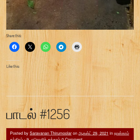
Share this:
Like this:
பாடல் #1256
Posted by
Saravanan Thirumoolar
on
ஆகஸ்ட் 29, 2021
in
நான்காம்
தந்திரம் - 9. ஏரொளிச் சக்கரம்
0 Comment