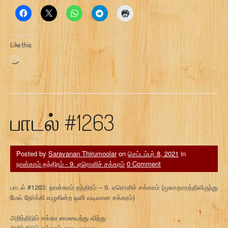
Like this:
Loading…
பாடல் #1263
Posted by
Saravanan Thirumoolar
on
செப்டம்பர் 8, 2021
in
நான்காம் தந்திரம் - 9. ஏரொளிச் சக்கரம்
0 Comment
பாடல் #1263: நான்காம் தந்திரம் – 9. ஏரொளிச் சக்கரம் (மூலாதாரத்திலிருந்து
மேல் நோக்கி எழுகின்ற ஒளி வடிவான சக்கரம்)
அறிந்திடும் சக்கர மையைந்து விந்து
அறிந்திடும் சக்கரம் நாத முதலா