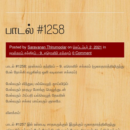
பாடல் #1258
Posted by
Saravanan Thirumoolar
on
செப்டம்பர் 2, 2021
in
நான்காம் தந்திரம் - 9. ஏரொளிச் சக்கரம்
0 Comment
பாடல் #1258: நான்காம் தந்திரம் – 9. ஏரொளிச் சக்கரம் (மூலாதாரத்திலிருந்து
மேல் நோக்கி எழுகின்ற ஒளி வடிவான சக்கரம்)
மேல்வரும் விந்துவு மவ்வெழுத் தாய்விடும்
மேல்வரும் நாதமு மோங்கு மெழுத்துடன்
மேல்வரும் அப்பதி யவ்வெழுத் தேவரின்
மேல்வரும் சக்கர மாய்வரும் ஞாலமே.
விளக்கம்:
பாடல் #1257 இல் உள்ளபடி சாதகருக்குள் இருக்கும் மூலாதாரத்திலிருந்து
ஏரொளிச் சக்கரம் மேல் நோக்கி ஏறி வரும் போது அதனுள் அடங்கியிருக்கும்