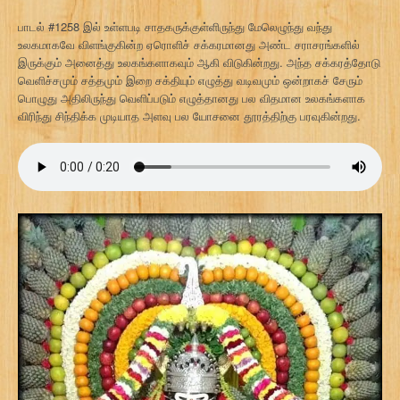
பாடல் #1258 இல் உள்ளபடி சாதகருக்குள்ளிருந்து மேலெழுந்து வந்து
உலகமாகவே விளங்குகின்ற ஏரொளிச் சக்கரமானது அண்ட சராசரங்களில்
இருக்கும் அனைத்து உலகங்களாகவும் ஆகி விடுகின்றது. அந்த சக்கரத்தோடு
வெளிச்சமும் சத்தமும் இறை சக்தியும் எழுத்து வடிவமும் ஒன்றாகச் சேரும்
பொழுது அதிலிருந்து வெளிப்படும் எழுத்தானது பல விதமான உலகங்களாக
விரிந்து சிந்திக்க முடியாத அளவு பல யோசனை தூரத்திற்கு பரவுகின்றது.