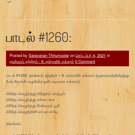
பாடல் #1260:
Posted by
Saravanan Thirumoolar
on
செப்டம்பர் 4, 2021
in
நான்காம் தந்திரம் - 9. ஏரொளிச் சக்கரம்
0 Comment
பாடல் #1260: நான்காம் தந்திரம் – 9. ஏரொளிச் சக்கரம் (மூலாதாரத்திலிருந்து
மேல் நோக்கி எழுகின்ற ஒளி வடிவான சக்கரம்)
விரிந்த வெழுத்தது விந்துவும் நாதமும்
விரிந்த வெழுத்தது சக்கர மாக
விரிந்த வெழுத்தது மேல்வரும் பூமி
விரிந்த வெழுத்தினி லப்புற மப்பே.
விளக்கம்: