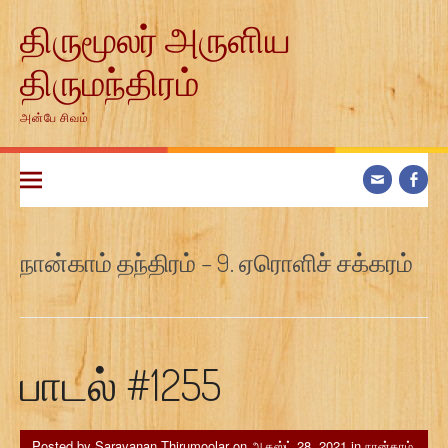
Skip
திருமூலர் அருளிய
to
content
திருமந்திரம்
அன்பே சிவம்
நான்காம் தந்திரம் – 9. ஏரொளிச் சக்கரம்
பாடல் #1255
Posted by
Saravanan Thirumoolar
on
ஆகஸ்ட் 28, 2021
in
நான்காம்