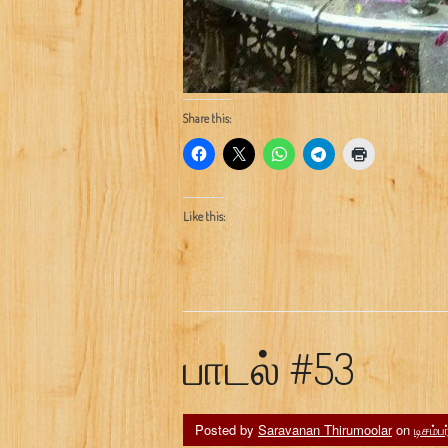
Share this:
Like this:
பாடல் #53
Posted by
Saravanan Thirumoolar
on
டிசம்ப