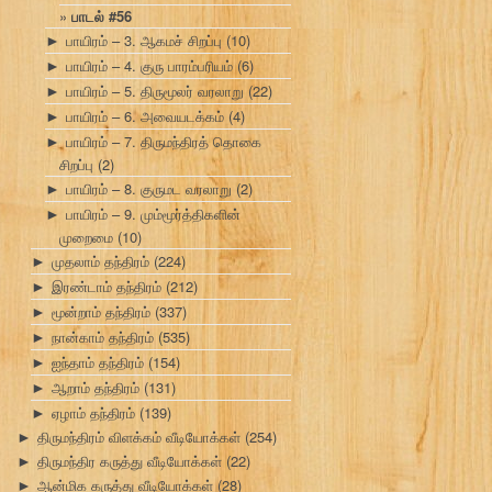
பாடல் #56
பாயிரம் – 3. ஆகமச் சிறப்பு
(10)
►
பாயிரம் – 4. குரு பாரம்பரியம்
(6)
►
பாயிரம் – 5. திருமூலர் வரலாறு
(22)
►
பாயிரம் – 6. அவையடக்கம்
(4)
►
பாயிரம் – 7. திருமந்திரத் தொகை
►
சிறப்பு
(2)
பாயிரம் – 8. குருமட வரலாறு
(2)
►
பாயிரம் – 9. மும்மூர்த்திகளின்
►
முறைமை
(10)
முதலாம் தந்திரம்
(224)
►
இரண்டாம் தந்திரம்
(212)
►
மூன்றாம் தந்திரம்
(337)
►
நான்காம் தந்திரம்
(535)
►
ஐந்தாம் தந்திரம்
(154)
►
ஆறாம் தந்திரம்
(131)
►
ஏழாம் தந்திரம்
(139)
►
திருமந்திரம் விளக்கம் வீடியோக்கள்
(254)
►
திருமந்திர கருத்து வீடியோக்கள்
(22)
►
ஆன்மிக கருத்து வீடியோக்கள்
(28)
►