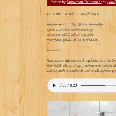
Posted by
Saravanan Thirumoolar
on
டிசம்ப
பாடல் #51: பாயிரம் – 2. வேதச் சிறப்பு
வேதத்தை விட்ட அறம்இல்லை வேதத்தின்
ஓதத் தகும்அறம் எல்லம் உளதர்க்க
வாதத்தை விட்டு மதிஞர் வளமுற்ற
வேதத்தை ஓதியே வீடுபெற் றார்களே.
விளக்கம்:
வேதங்களை விட இறைவன் வழங்கிய அறம் வேறொன்று
வேத‍த்தில் உள்ளது. நமது முன்னோரான அறிவிற்
என்கிற வீண் விவாதங்கள் செய்யாமல் அனைவரும்