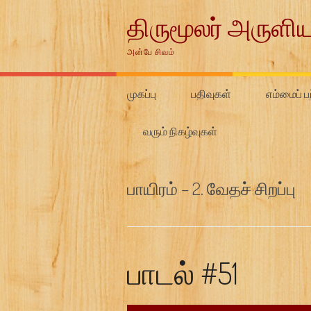
Skip
திருமூலர் அருளிய
to
content
அன்பே சிவம்
முகப்பு
பதிவுகள்
எம்மைப் பற
வரும் நிகழ்வுகள்
பாயிரம் – 2. வேதச் சிறப்பு
பாடல் #51