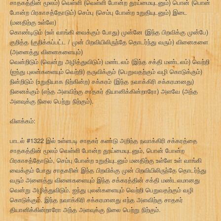
சாதகத்தின் மூலம்) வெள்ளி (வெள்ளி போன்ற தூய்மையுடனும்) பொன் (பொன்
போன்ற பிரகாசத்தோடும்) செம்பு (செம்பு போன்ற உறுதியுடனும்) இடை
(மனதிற்கு உள்ளே)
கொண்டிடும் (உள் வாங்கி வைக்கும் போது) முன்னே (இந்த பிறவிக்கு முன்பே)
குறித்த (குறிக்கப்பட்ட / முன் பிறவியிலிருந்தே தொடர்ந்து வரும்) வினைகளை
(அனைத்து வினைகளையும்)
வென்றிடும் (வென்று அழித்துவிடும்) மண்டலம் (இந்த சக்தி மண்டலம்) வெற்றி
(ஐந்து புலன்களையும் வெற்றி) தருவிக்கும் (பெறுவதற்கும் வழி கொடுக்கும்)
நின்றிடும் (உறுதியாக நிற்கின்ற) சக்கரம் (இந்த நவாக்கிரி சக்கரமானது)
நினைக்கும் (எந்த அளவிற்கு சாதகர் தியானிக்கின்றாரோ) அளவே (அந்த
அளவுக்கு நிலை பெற்று நிற்கும்).
விளக்கம்:
பாடல் #1322 இல் உள்ளபடி சாதகர் கண்டு அறிந்த நவாக்கிரி சக்கரத்தை
சாதகத்தின் மூலம் வெள்ளி போன்ற தூய்மையுடனும், பொன் போன்ற
பிரகாசத்தோடும், செம்பு போன்ற உறுதியுடனும் மனதிற்கு உள்ளே உள் வாங்கி
வைக்கும் போது சாதகரின் இந்த பிறவிக்கு முன் பிறவியிலிருந்தே தொடர்ந்து
வரும் அனைத்து வினைகளையும் இந்த சக்கரத்தின் சக்தி மண்டலமானது
வென்று அழித்துவிடும். ஐந்து புலன்களையும் வெற்றி பெறுவதற்கும் வழி
கொடுக்கும். இந்த நவாக்கிரி சக்கரமானது எந்த அளவிற்கு சாதகர்
தியானிக்கின்றாரோ அந்த அளவுக்கு நிலை பெற்று நிற்கும்.