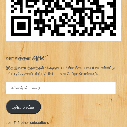
வலைத்தள அறிவிப்பு
இந்த இணையத்தளத்தில் உங்களுடைய மின்னஞ்சல் முகவரியை உள்ளிட்டு
புதிய பதிவுகளைப் பற்றிய அறிவிப்புகளை பெற்றுக்கொள்ளவும்.
மி
ன்
ன
ஞ்
பதிவு செய்க
ச
ல்
மு
Join 742 other subscribers
க