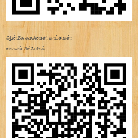
ஆன்மீக கானொளி காட்சிகள்:
சரவணன் அன்பே சிவம்