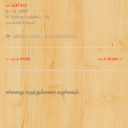
பாடல் #1413
மே 10, 2022
In "நான்காம் தந்திரம் - 13.
நவாக்கிரி சக்கரம்"
நான்காம் தந்திரம் - 13. நவாக்கிரி சக்கரம்
P
←
பாடல் #1322
பாடல் #1324
→
o
s
t
உங்களது கருத்துக்களை வழங்கவும்
n
a
v