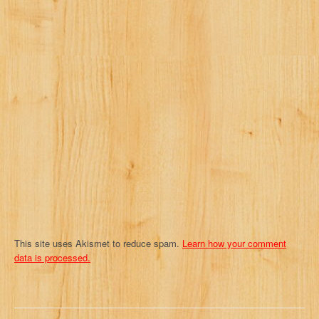
i
g
a
t
i
o
n
This site uses Akismet to reduce spam.
Learn how your comment
data is processed.