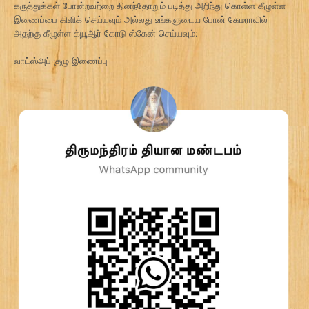
கருத்துக்கள் போன்றவற்றை தினந்தோறும் படித்து அறிந்து கொள்ள கீழுள்ள
இணைப்பை கிளிக் செய்யவும் அல்லது உங்களுடைய போன் கேமராவில்
அதற்கு கீழுள்ள க்யூஆர் கோடு ஸ்கேன் செய்யவும்:
வாட்ஸ்அப் குழு இணைப்பு