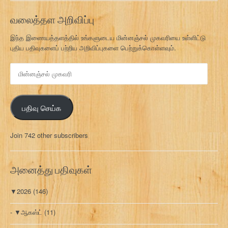
வலைத்தள அறிவிப்பு
இந்த இணையத்தளத்தில் உங்களுடைய மின்னஞ்சல் முகவரியை உள்ளிட்டு
புதிய பதிவுகளைப் பற்றிய அறிவிப்புகளை பெற்றுக்கொள்ளவும்.
மி
ன்
ன
ஞ்
பதிவு செய்க
ச
ல்
மு
Join 742 other subscribers
க
வ
ரி
அனைத்து பதிவுகள்
▼
2026
(146)
▼
ஆகஸ்ட்
(11)