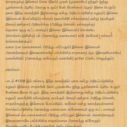
(சாதகருக்கு இல்லை) கௌ (நிலம்) முதல் (முதலாகிய) ஐந்தும் (ஐந்து
பூதங்களால் ஆகிய அவரது உடலும்) மேல் (மேன்மை) ஆகும் (நிலை பெறும்)
நகை (இந்த உலகத்தில் இழிவானது என்று அறியப்படுகின்ற எதுவும்) இல்லை
(இல்லாமல் போய்விடும்) சக்கரம் (நவாக்கிரி சக்கரத்தை) நன்று (தமக்குள்
மிகவும் நன்றாக) அறிவார்க்கு (அறிந்து கொண்டவர்களுக்கு)
தொகை (ஒரு கூட்டமாகவும்) இல்லை (இல்லாமல்) சொல்லிய
(சொல்லப்படுகின்ற) பல் (அனைத்து வகையான) உயிர் (உயிர்கள்) எல்லாம்
(எல்லாவற்றையும்)
வகை (பல வகைகளாகப் பிரித்து பார்ப்பதும்) இல்லை (இல்லாமல்
அனைத்தையும் இறைவனாகவே பார்க்கின்ற சாதகரை) ஆக (இறைவியாகவே)
வணங்கிடும் (அனைத்து உயிர்களும் வணங்கி) தானே (அன்பு செலுத்தும்).
விளக்கம்:
பாடல் #1338 இல் உள்ளபடி இந்த உலகத்தில் பகை என்று அறியப்படுகின்ற
எதுவும் இல்லாத சாதகரின் நிலம் முதலாகிய ஐந்து பூதங்களால் ஆகிய உடலும்
மேன்மை நிலை பெறும். இந்த உலகத்தில் இழிவானது என்று அறியப்படுகின்ற
எதுவும் நவாக்கிரி சக்கரத்தை தமக்குள் மிகவும் நன்றாக அறிந்து கொண்ட
சாதகர்களுக்கு இல்லாமல் போய்விடும். உயிர்கள் என்று உலகத்தவர்களால்
சொல்லப்படுகின்ற அனைத்து வகையான உயிர்களையும் ஒரு கூட்டமாகவும்
இல்லாமல் பல வகைகளாகப் பிரித்து பார்ப்பதும் இல்லாமல் அனைத்தையும்
இறைவனாகவே பார்க்கின்ற சாதகர்களை அனைத்து உயிர்களும்
இறைவியாகவே போற்றி வணங்கி அன்பு செலுத்தும்.