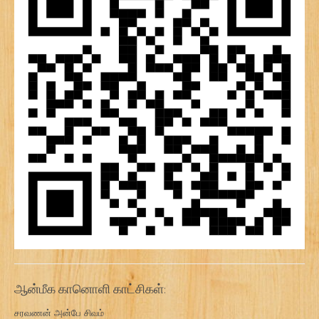
ஆன்மீக கானொளி காட்சிகள்:
சரவணன் அன்பே சிவம்