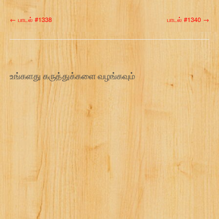
P
←
பாடல் #1338
பாடல் #1340
→
o
s
t
உங்களது கருத்துக்களை வழங்கவும்
n
a
v
i
g
a
t
i