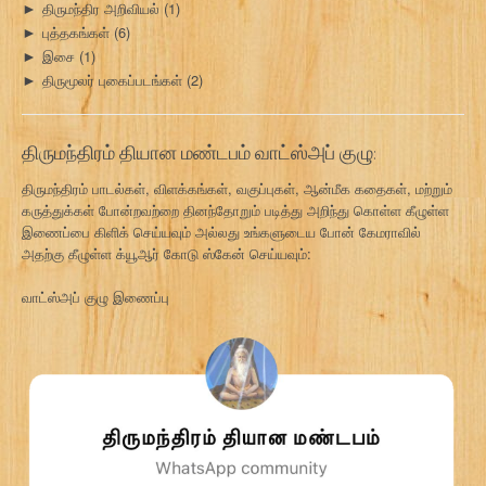
திருமந்திர அறிவியல்
(1)
►
புத்தகங்கள்
(6)
►
இசை
(1)
►
திருமூலர் புகைப்படங்கள்
(2)
►
திருமந்திரம் தியான மண்டபம் வாட்ஸ்அப் குழு:
திருமந்திரம் பாடல்கள், விளக்கங்கள், வகுப்புகள், ஆன்மீக கதைகள், மற்றும்
கருத்துக்கள் போன்றவற்றை தினந்தோறும் படித்து அறிந்து கொள்ள கீழுள்ள
இணைப்பை கிளிக் செய்யவும் அல்லது உங்களுடைய போன் கேமராவில்
அதற்கு கீழுள்ள க்யூஆர் கோடு ஸ்கேன் செய்யவும்:
வாட்ஸ்அப் குழு இணைப்பு