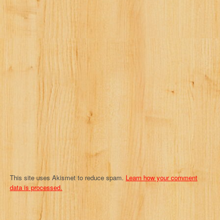
v
i
g
a
t
i
o
n
This site uses Akismet to reduce spam.
Learn how your comment
data is processed.