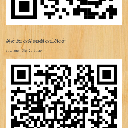
ஆன்மீக கானொளி காட்சிகள்:
சரவணன் அன்பே சிவம்