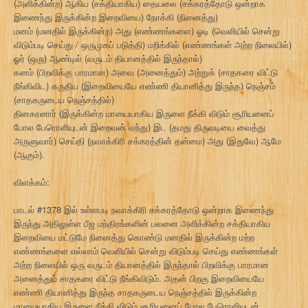
(அளிக்கின்ற) ஆகிய (சக்தியாகிய) தையலை (சக்கரத்தோடு ஒன்றாக
இணைந்து இருக்கின்ற இறைவியை) நோக்கி (நினைத்து)
மனம் (மனதில் இருக்கின்ற) அது (எண்ணங்களை) ஓடி (வெளியில் சென்று
விடும்படி செய்து / ஒருமுகப் படுத்தி) மறிக்கில் (எண்ணங்கள் அற்ற நிலையில்)
ஓர் (ஒரு) ஆண்டில் (வருடம் தியானத்தில் இருந்தால்)
கனம் (பிறவிக்கு பாரமான) அவை (அனைத்தும்) அற்றுக் (சாதகரை விட்டு
நீங்கிவிட) கருதிய (இறைவியையே எண்ணி தியானித்து இருந்த) நெஞ்சம்
(சாதகருடைய நெஞ்சத்தில்)
தினகரனார் (இருக்கின்ற மாயையாகிய இருளை நீக்கி விடும் சூரியனைப்
போல பேரொளியுடன் இறைவன் வந்து) இட (தமது திருவடியை வைத்து
அருளுவார்) செய்தி (நவாக்கிரி சக்கரத்தின் தன்மை) அது (இதுவே) ஆமே
(ஆகும்).
விளக்கம்:
பாடல் #1378 இல் உள்ளபடி நவாக்கிரி சக்கரத்தோடு ஒன்றாக இணைந்து
இருந்து அதிலுள்ள பீஜ மந்திரங்களின் பலனை அளிக்கின்ற சக்தியாகிய
இறைவியை மட்டுமே நினைத்து கொண்டு மனதில் இருக்கின்ற மற்ற
எண்ணங்களை எல்லாம் வெளியில் சென்று விடும்படி செய்து எண்ணங்கள்
அற்ற நிலையில் ஒரு வருடம் தியானத்தில் இருந்தால் பிறவிக்கு பாரமான
அனைத்தும் சாதகரை விட்டு நீங்கிவிடும். அதன் பிறகு இறைவியையே
எண்ணி தியானித்து இருந்த சாதகருடைய நெஞ்சத்தில் இருக்கின்ற
மாயையாகிய இருளை நீக்கி விடும் சூரியனைப் போல பேரொளியுடன்