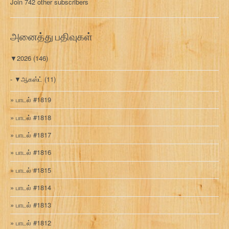
Join 742 other subscribers
க
வ
ரி
அனைத்து பதிவுகள்
▼
2026
(146)
▼
ஆகஸ்ட்
(11)
பாடல் #1819
பாடல் #1818
பாடல் #1817
பாடல் #1816
பாடல் #1815
பாடல் #1814
பாடல் #1813
பாடல் #1812