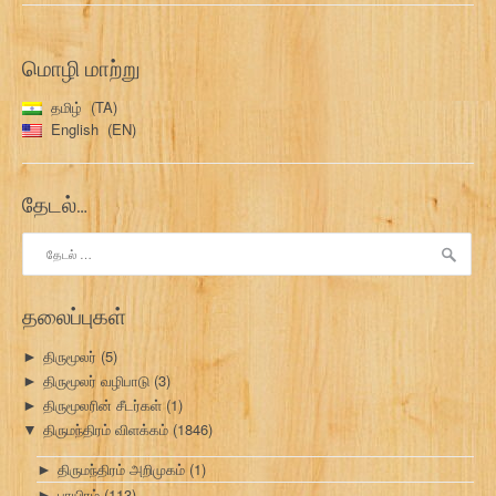
மொழி மாற்று
தமிழ்
TA
English
EN
தேடல்…
இதற்காகத்
தேடு:
தலைப்புகள்
திருமூலர்
(5)
►
திருமூலர் வழிபாடு
(3)
►
திருமூலரின் சீடர்கள்
(1)
►
திருமந்திரம் விளக்கம்
(1846)
▼
திருமந்திரம் அறிமுகம்
(1)
►
பாயிரம்
(113)
►