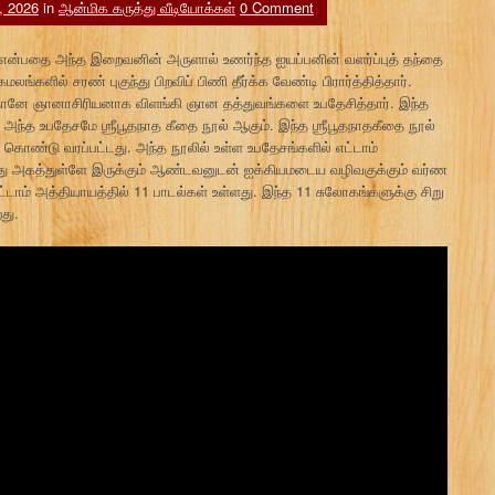
, 2026
in
ஆன்மிக கருத்து வீடியோக்கள்
0 Comment
்பதை அந்த இறைவனின் அருளால் உணர்ந்த ஐயப்பனின் வளர்ப்புத் தந்தை
ில் சரண் புகுந்து பிறவிப் பிணி தீர்க்க வேண்டி பிரார்த்தித்தார்.
 தானே ஞானாசிரியனாக விளங்கி ஞான தத்துவங்களை உபதேசித்தார். இந்த
 அந்த உபதேசமே ஶ்ரீபூதநாத கீதை நூல் ஆகும். இந்த ஶ்ரீபூதநாதகீதை நூல்
் கொண்டு வரப்பட்டது. அந்த நூலில் உள்ள உபதேசங்களில் எட்டாம்
த்து அகத்துள்ளே இருக்கும் ஆண்டவனுடன் ஐக்கியமடைய வழிவகுக்கும் வர்ண
எட்டாம் அத்தியாயத்தில் 11 பாடல்கள் உள்ளது. இந்த 11 சுலோகங்களுக்கு சிறு
து.