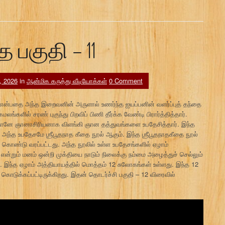
 பகுதி – 11
, 2026
in
ஆன்மிக கருத்து வீடியோக்கள்
0 Comment
்பதை அந்த இறைவனின் அருளால் உணர்ந்த ஐயப்பனின் வளர்ப்புத் தந்தை
ில் சரண் புகுந்து பிறவிப் பிணி தீர்க்க வேண்டி பிரார்த்தித்தார்.
 தானே ஞானாசிரியனாக விளங்கி ஞான தத்துவங்களை உபதேசித்தார். இந்த
 அந்த உபதேசமே ஶ்ரீபூதநாத கீதை நூல் ஆகும். இந்த ஶ்ரீபூதநாதகீதை நூல்
் கொண்டு வரப்பட்டது. அந்த நூலில் உள்ள உபதேசங்களில் ஏழாம்
ன்றும் மனம் ஒன்றி முக்தியை நாடும் நிலைக்கு நம்மை அழைத்துச் செல்லும்
றார். இந்த ஏழாம் அத்தியாயத்தில் மொத்தம் 12 சுலோகங்கள் உள்ளது. இந்த 12
 கொடுக்கப்பட்டிருக்கிறது. இதன் தொடர்ச்சி பகுதி – 12 விரைவில்