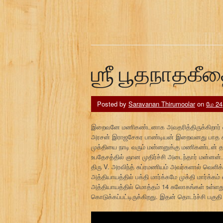
ஶ்ரீ பூதநாதகீத
Posted by
Saravanan Thirumoolar
on
மே 24
இறைவனே மணிகண்டனாக அவதரித்திருக்கிறார் என
அரசன் இராஜசேகர பாண்டியன் இறைவனது பாத கமலங்கள
முக்தியை நாடி வரும் மன்னனுக்கு மணிகண்டன்
உபதேசத்தில் ஞான முதிர்ச்சி அடைந்தார் மன்னன்.
திரு V. அரவிந்த் சுப்ரமணியம் அவர்களால் வெளி
அத்தியாயத்தில் பக்தி மார்க்கமே முக்தி மார்க்கம
அத்தியாயத்தில் மொத்தம் 14 சுலோகங்கள் உள்ளது
கொடுக்கப்பட்டிருக்கிறது. இதன் தொடர்ச்சி பகுதி 