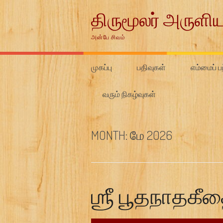
Skip
திருமூலர் அருளிய
to
content
அன்பே சிவம்
முகப்பு
பதிவுகள்
எம்மைப் பற
வரும் நிகழ்வுகள்
MONTH:
மே 2026
ஶ்ரீ பூதநாதகீத