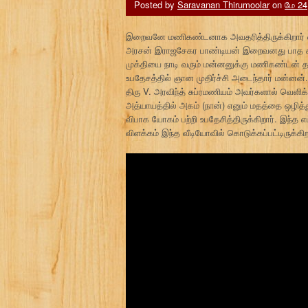
Posted by
Saravanan Thirumoolar
on
மே 24
இறைவனே மணிகண்டனாக அவதரித்திருக்கிறார் என
அரசன் இராஜசேகர பாண்டியன் இறைவனது பாத கமலங்கள
முக்தியை நாடி வரும் மன்னனுக்கு மணிகண்டன்
உபதேசத்தில் ஞான முதிர்ச்சி அடைந்தார் மன்னன்.
திரு V. அரவிந்த் சுப்ரமணியம் அவர்களால் வெளிக
அத்யாயத்தில் அகம் (நான்) எனும் மதத்தை ஒழி
விபாக யோகம் பற்றி உபதேசித்திருக்கிறார். இந்த 
விளக்கம் இந்த வீடியோவில் கொடுக்கப்பட்டிருக்கிற