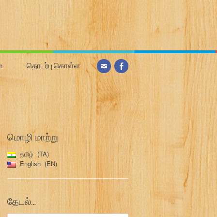
்
தொடர்பு கொள்ள
மொழி மாற்று
தமிழ்
TA
English
EN
தேடல்…