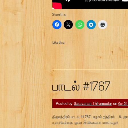
Share this:
Like this:
பாடல் #1767
Posted by
Saravanan Thirumoolar
on
மே 21
திருமந்திரம் பாடல் #1767: ஏழாம் தந்திரம் – 6.
சதாசிவத்தை ஞான இலிங்கமாக உணர்வது)