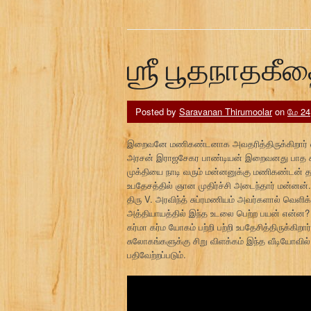
ஶ்ரீ பூதநாதகீதை
Posted by
Saravanan Thirumoolar
on
மே 24
இறைவனே மணிகண்டனாக அவதரித்திருக்கிறார் என
அரசன் இராஜசேகர பாண்டியன் இறைவனது பாத கமலங்கள
முக்தியை நாடி வரும் மன்னனுக்கு மணிகண்டன்
உபதேசத்தில் ஞான முதிர்ச்சி அடைந்தார் மன்னன்.
திரு V. அரவிந்த் சுப்ரமணியம் அவர்களால் வெளிக
அத்தியாயத்தில் இந்த உடலை பெற்ற பயன் என்ன? எ
கர்மா கர்ம யோகம் பற்றி பற்றி உபதேசித்திருக்கி
சுலோகங்களுக்கு சிறு விளக்கம் இந்த வீடியோவில்
பதிவேற்றப்படும்.