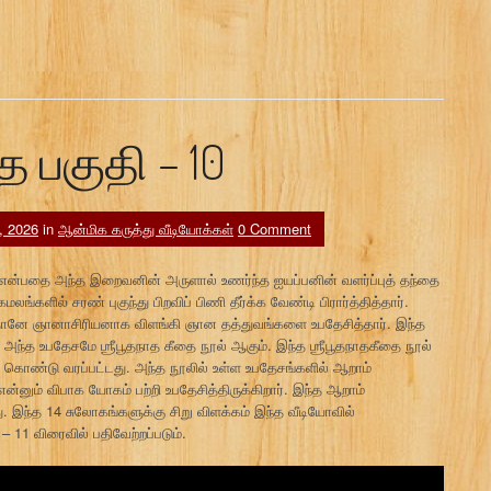
ை பகுதி – 10
, 2026
in
ஆன்மிக கருத்து வீடியோக்கள்
0 Comment
்பதை அந்த இறைவனின் அருளால் உணர்ந்த ஐயப்பனின் வளர்ப்புத் தந்தை
ில் சரண் புகுந்து பிறவிப் பிணி தீர்க்க வேண்டி பிரார்த்தித்தார்.
 தானே ஞானாசிரியனாக விளங்கி ஞான தத்துவங்களை உபதேசித்தார். இந்த
 அந்த உபதேசமே ஶ்ரீபூதநாத கீதை நூல் ஆகும். இந்த ஶ்ரீபூதநாதகீதை நூல்
க் கொண்டு வரப்பட்டது. அந்த நூலில் உள்ள உபதேசங்களில் ஆறாம்
் என்னும் விபாக யோகம் பற்றி உபதேசித்திருக்கிறார். இந்த ஆறாம்
. இந்த 14 சுலோகங்களுக்கு சிறு விளக்கம் இந்த வீடியோவில்
– 11 விரைவில் பதிவேற்றப்படும்.