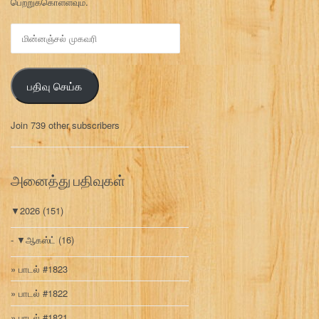
பெற்றுக்கொள்ளவும்.
மி
ன்
ன
ஞ்
பதிவு செய்க
ச
ல்
மு
Join 739 other subscribers
க
வ
ரி
அனைத்து பதிவுகள்
▼
2026
(151)
▼
ஆகஸ்ட்
(16)
பாடல் #1823
பாடல் #1822
பாடல் #1821