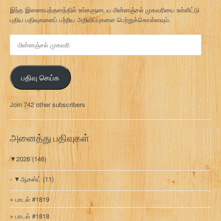
இந்த இணையத்தளத்தில் உங்களுடைய மின்னஞ்சல் முகவரியை உள்ளிட்டு
புதிய பதிவுகளைப் பற்றிய அறிவிப்புகளை பெற்றுக்கொள்ளவும்.
மி
ன்
ன
ஞ்
பதிவு செய்க
ச
ல்
மு
Join 742 other subscribers
க
வ
ரி
அனைத்து பதிவுகள்
▼
2026
(146)
▼
ஆகஸ்ட்
(11)
பாடல் #1819
பாடல் #1818