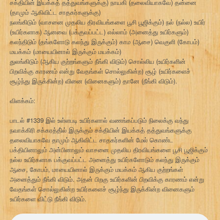
சக்தியின் இயக்கத் தத்துவங்களுக்கு) நாயகி (தலைவியாகவே) தன்னை
(தாமும் ஆகிவிட்ட சாதகர்களுக்கு)
நலங்கிடும் (வாசனை முதலிய திரவியங்களை பூசி பூஜிக்கும்) நல் (நல்ல) உயிர்
(உயிர்களாக) ஆனவை (பக்குவப்பட்ட) எல்லாம் (அனைத்து உயிர்களும்)
கலந்திடும் (தங்களோடு கலந்து இருக்கும்) காம (ஆசை) வெகுளி (கோபம்)
மயக்கம் (மாயையினால் இருக்கும் மயக்கம்)
துலங்கிடும் (ஆகிய குற்றங்களும் நீங்கி விடும்) சொல்லிய (உயிர்களின்
பிறவிக்கு காரணம் என்று வேதங்கள் சொல்லுகின்ற) சூழ் (உயிர்களைச்
சூழ்ந்து இருக்கின்ற) வினை (வினைகளும்) தானே (நீங்கி விடும்).
விளக்கம்:
பாடல் #1339 இல் உள்ளபடி உயிர்களால் வணங்கப்படும் நிலைக்கு வந்து
நவாக்கிரி சக்கரத்தி்ல் இருக்கும் சக்தியின் இயக்கத் தத்துவங்களுக்கு
தலைவியாகவே தாமும் ஆகிவிட்ட சாதகர்களின் மேல் கொண்ட
பக்தியினாலும் அன்பினாலும் வாசனை முதலிய திரவியங்களை பூசி பூஜிக்கும்
நல்ல உயிர்களாக பக்குவப்பட்ட அனைத்து உயிர்களோடும் கலந்து இருக்கும்
ஆசை, கோபம், மாயையினால் இருக்கும் மயக்கம் ஆகிய குற்றங்கள்
அனைத்தும் நீங்கி விடும். அதன் பிறகு உயிர்களின் பிறவிக்கு காரணம் என்று
வேதங்கள் சொல்லுகின்ற உயிர்களைச் சூழ்ந்து இருக்கின்ற வினைகளும்
உயிர்களை விட்டு நீங்கி விடும்.