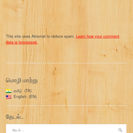
n
This site uses Akismet to reduce spam.
Learn how your comment
data is processed.
மொழி மாற்று
தமிழ்
TA
English
EN
தேடல்…
இதற்காகத்
தேடு: