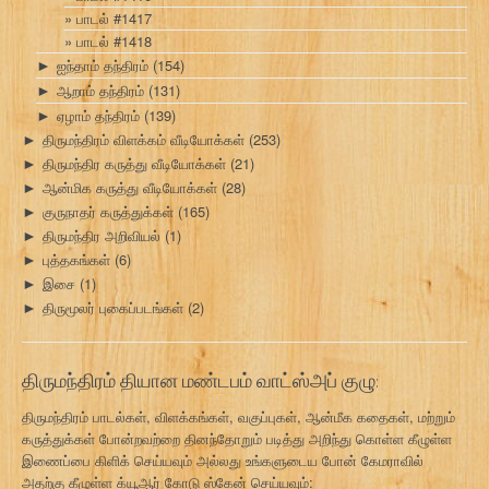
பாடல் #1417
பாடல் #1418
ஐந்தாம் தந்திரம்
(154)
►
ஆறாம் தந்திரம்
(131)
►
ஏழாம் தந்திரம்
(139)
►
திருமந்திரம் விளக்கம் வீடியோக்கள்
(253)
►
திருமந்திர கருத்து வீடியோக்கள்
(21)
►
ஆன்மிக கருத்து வீடியோக்கள்
(28)
►
குருநாதர் கருத்துக்கள்
(165)
►
திருமந்திர அறிவியல்
(1)
►
புத்தகங்கள்
(6)
►
இசை
(1)
►
திருமூலர் புகைப்படங்கள்
(2)
►
திருமந்திரம் தியான மண்டபம் வாட்ஸ்அப் குழு:
திருமந்திரம் பாடல்கள், விளக்கங்கள், வகுப்புகள், ஆன்மீக கதைகள், மற்றும்
கருத்துக்கள் போன்றவற்றை தினந்தோறும் படித்து அறிந்து கொள்ள கீழுள்ள
இணைப்பை கிளிக் செய்யவும் அல்லது உங்களுடைய போன் கேமராவில்
அதற்கு கீழுள்ள க்யூஆர் கோடு ஸ்கேன் செய்யவும்: