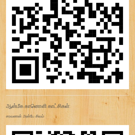
ஆன்மீக கானொளி காட்சிகள்:
சரவணன் அன்பே சிவம்