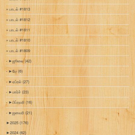
பாடல் #1813
பாடல் #1812
பாடல் #1811
பாடல் #1810
பாடல் #1809
►
ஜூலை
(42)
►
மே
(6)
►
ஏப்ரல்
(27)
►
மார்ச்
(23)
►
பிப்ரவரி
(16)
►
ஜனவரி
(21)
►
2025
(176)
►
2024
(62)