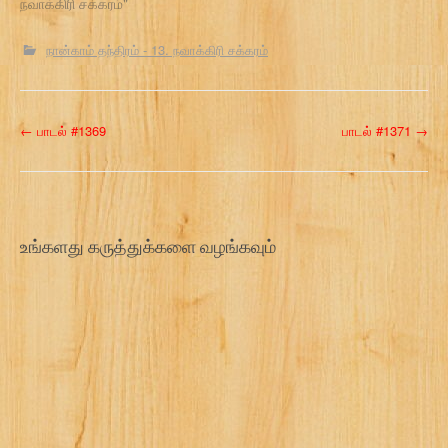
நவாக்கிரி சக்கரம்"
நான்காம் தந்திரம் - 13. நவாக்கிரி சக்கரம்
P
←
பாடல் #1369
பாடல் #1371
→
o
s
t
உங்களது கருத்துக்களை வழங்கவும்
n
a
v
i
g