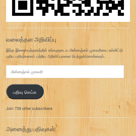
வலைத்தள அறிவிப்பு
இந்த இணையத்தளத்தில் உங்களுடைய மின்னஞ்சல் முகவரியை உள்ளிட்டு
புதிய பதிவுகளைப் பற்றிய அறிவிப்புகளை பெற்றுக்கொள்ளவும்.
மி
ன்
ன
ஞ்
பதிவு செய்க
ச
ல்
மு
Join 739 other subscribers
க
வ
ரி
அனைத்து பதிவுகள்