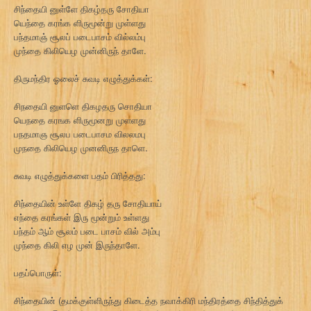
சிந்தையி னுள்ளே திகழ்தரு சோதியா
யெந்தை கரங்க ளிருமூன்று முள்ளது
பந்தமாஞ் சூலப் படைபாசம் வில்லம்பு
முந்தை கிலியெழ முன்னிருந் தாளே.
திருமந்திர ஓலைச் சுவடி எழுத்துக்கள்:
சிநதையி னுளளெ திகழதரு சொதியா
யெநதை கரஙக ளிருமூனறு முளளது
பநதமாஞ சூலப படைபாசம விலலமபு
முநதை கிலியெழ முனனிருந தாளெ.
சுவடி எழுத்துக்களை பதம் பிரித்தது:
சிந்தையின் உள்ளே திகழ் தரு சோதியாய்
எந்தை கரங்கள் இரு மூன்றும் உள்ளது
பந்தம் ஆம் சூலம் படை பாசம் வில் அம்பு
முந்தை கிலி எழ முன் இருந்தாளே.
பதப்பொருள்:
சிந்தையின் (தமக்குள்ளிருந்து கிடைத்த நவாக்கிரி மந்திரத்தை சிந்தித்துக்