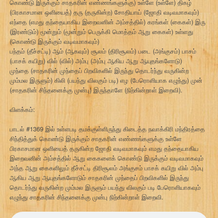
கொண்டு இருக்கும் சாதகரின் எண்ணங்களுக்கு) உள்ளே (உள்ளே) திகழ்
(பிரகாசமான ஒளியைத்) தரு (தருகின்ற) சோதியாய் (ஜோதி வடிவமாகவும்)
எந்தை (எமது தந்தையாகிய இறைவனின் அம்சத்தில்) கரங்கள் (கைகள்) இரு
(இரண்டும்) மூன்றும் (மூன்றும் பெருக்கி மொத்தம் ஆறு கைகள்) உள்ளது
(கொண்டு இருக்கும் வடிவமாகவும்)
பந்தம் (தீச்சட்டி) ஆம் (ஆகவும்) சூலம் (திரிசூலம்) படை (அங்குசம்) பாசம்
(பாசக் கயிறு) வில் (வில்) அம்பு (அம்பு ஆகிய ஆறு ஆயுதங்களோடு)
முந்தை (சாதகரின் முந்தைப் பிறவிகளில் இருந்து தொடர்ந்து வருகின்ற
மும்மல இருளும்) கிலி (பயந்து விலகும் படி) எழ (பேரொளியாக எழுந்து) முன்
(சாதகரின் சிந்தனைக்கு முன்பு) இருந்தாளே (நிற்கின்றாள் இறைவி).
விளக்கம்:
பாடல் #1369 இல் உள்ளபடி தமக்குள்ளிருந்து கிடைத்த நவாக்கிரி மந்திரத்தை
சிந்தித்துக் கொண்டு இருக்கும் சாதகரின் எண்ணங்களுக்கு உள்ளே
பிரகாசமான ஒளியைத் தருகின்ற ஜோதி வடிவமாகவும் எமது தந்தையாகிய
இறைவனின் அம்சத்தில் ஆறு கைகளைக் கொண்டு இருக்கும் வடிவமாகவும்
அந்த ஆறு கைகளிலும் தீச்சட்டி திரிசூலம் அங்குசம் பாசக் கயிறு வில் அம்பு
ஆகிய ஆறு ஆயுதங்களோடும் சாதகரின் முந்தைப் பிறவிகளில் இருந்து
தொடர்ந்து வருகின்ற மும்மல இருளும் பயந்து விலகும் படி பேரொளியாகவும்
எழுந்து சாதகரின் சிந்தனைக்கு முன்பு நிற்கின்றாள் இறைவி.