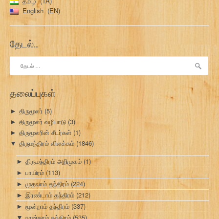
தமிழ்
TA
English
EN
தேடல்…
இதற்காகத்
தேடு:
தலைப்புகள்
திருமூலர்
(5)
►
திருமூலர் வழிபாடு
(3)
►
திருமூலரின் சீடர்கள்
(1)
►
திருமந்திரம் விளக்கம்
(1846)
▼
திருமந்திரம் அறிமுகம்
(1)
►
பாயிரம்
(113)
►
முதலாம் தந்திரம்
(224)
►
இரண்டாம் தந்திரம்
(212)
►
மூன்றாம் தந்திரம்
(337)
►
நான்காம் தந்திரம்
(535)
▼