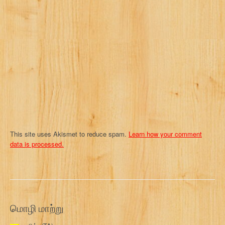
a
t
i
o
n
This site uses Akismet to reduce spam.
Learn how your comment
data is processed.
மொழி மாற்று