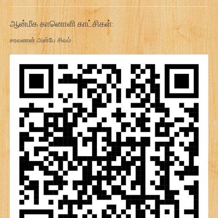
ஆன்மீக கானொளி காட்சிகள்:
சரவணன் அன்பே சிவம்