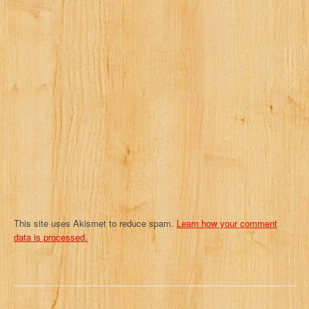
g
a
t
i
o
n
This site uses Akismet to reduce spam.
Learn how your comment
data is processed.