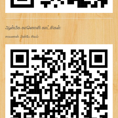
ஆன்மீக கானொளி காட்சிகள்:
சரவணன் அன்பே சிவம்