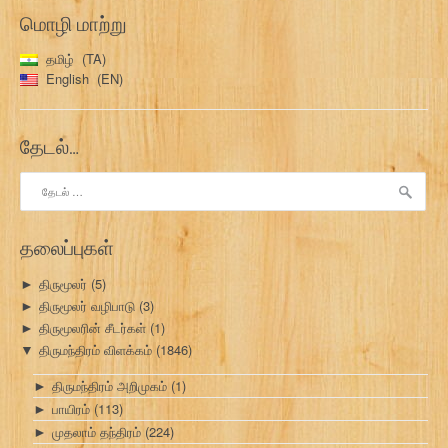
மொழி மாற்று
தமிழ்
TA
English
EN
தேடல்…
இதற்காகத்
தேடு:
தலைப்புகள்
திருமூலர்
(5)
►
திருமூலர் வழிபாடு
(3)
►
திருமூலரின் சீடர்கள்
(1)
►
திருமந்திரம் விளக்கம்
(1846)
▼
திருமந்திரம் அறிமுகம்
(1)
►
பாயிரம்
(113)
►
முதலாம் தந்திரம்
(224)
►