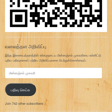
வலைத்தள அறிவிப்பு
இந்த இணையத்தளத்தில் உங்களுடைய மின்னஞ்சல் முகவரியை உள்ளிட்டு
புதிய பதிவுகளைப் பற்றிய அறிவிப்புகளை பெற்றுக்கொள்ளவும்.
மி
ன்
ன
ஞ்
பதிவு செய்க
ச
ல்
மு
Join 742 other subscribers
க
வ