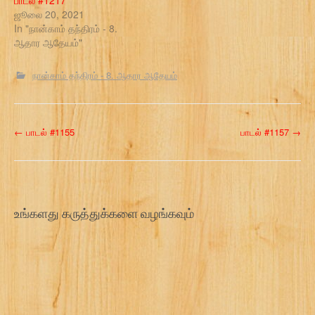
ஜூலை 20, 2021
In "நான்காம் தந்திரம் - 8.
ஆதார ஆதேயம்"
நான்காம் தந்திரம் - 8. ஆதார ஆதேயம்
P
←
பாடல் #1155
பாடல் #1157
→
o
s
t
உங்களது கருத்துக்களை வழங்கவும்
n
a
v
i