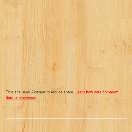
g
a
t
i
o
n
This site uses Akismet to reduce spam.
Learn how your comment
data is processed.