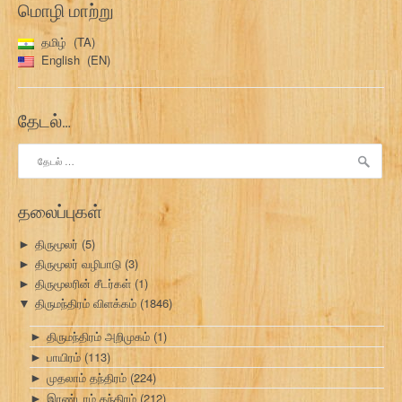
மொழி மாற்று
தமிழ்
TA
English
EN
தேடல்…
இதற்காகத்
தேடு:
தலைப்புகள்
திருமூலர்
(5)
►
திருமூலர் வழிபாடு
(3)
►
திருமூலரின் சீடர்கள்
(1)
►
திருமந்திரம் விளக்கம்
(1846)
▼
திருமந்திரம் அறிமுகம்
(1)
►
பாயிரம்
(113)
►
முதலாம் தந்திரம்
(224)
►
இரண்டாம் தந்திரம்
(212)
►