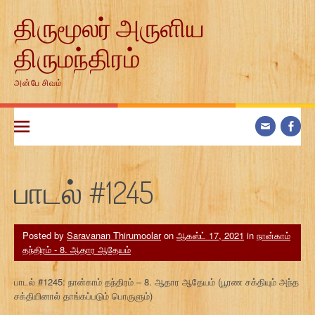
Skip
திருமூலர் அருளிய
to
content
திருமந்திரம்
அன்பே சிவம்
பாடல் #1245
Posted by
Saravanan Thirumoolar
on
ஆகஸ்ட் 17, 2021
in
நான்காம்
தந்திரம் - 8. ஆதார ஆதேயம்
பாடல் #1245: நான்காம் தந்திரம் – 8. ஆதார ஆதேயம் (பூரண சக்தியும் அந்த
சக்தியினால் தாங்கப்படும் பொருளும்)