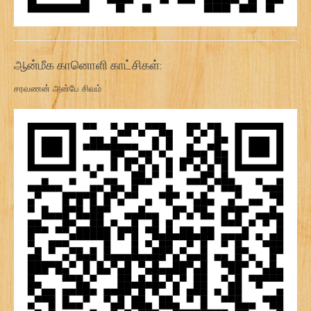
ஆன்மீக கானொளி காட்சிகள்:
சரவணன் அன்பே சிவம்