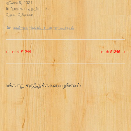
ஜூலை 6, 2021
In "நான்காம் தந்திரம் - 8.
ஆதார ஆதேயம்"
நான்காம் தந்திரம் - 8. ஆதார ஆதேயம்
P
←
பாடல் #1244
பாடல் #1246
→
o
s
t
உங்களது கருத்துக்களை வழங்கவும்
n
a
v
i