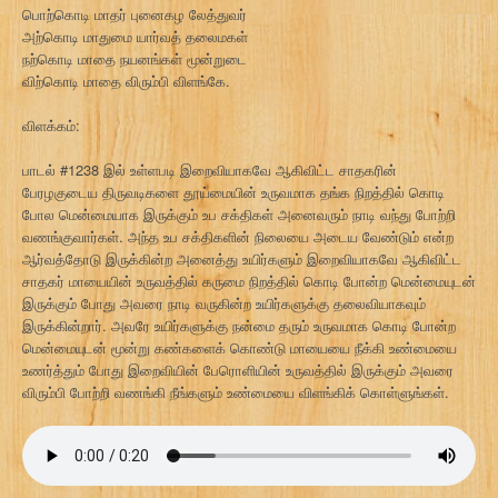
பொற்கொடி மாதர் புனைகழ லேத்துவர்
அற்கொடி மாதுமை யார்வத் தலைமகள்
நற்கொடி மாதை நயனங்கள் மூன்றுடை
விற்கொடி மாதை விரும்பி விளங்கே.
விளக்கம்:
பாடல் #1238 இல் உள்ளபடி இறைவியாகவே ஆகிவிட்ட சாதகரின்
பேரழகுடைய திருவடிகளை தூய்மையின் உருவமாக தங்க நிறத்தில் கொடி
போல மென்மையாக இருக்கும் உப சக்திகள் அனைவரும் நாடி வந்து போற்றி
வணங்குவார்கள். அந்த உப சக்திகளின் நிலையை அடைய வேண்டும் என்ற
ஆர்வத்தோடு இருக்கின்ற அனைத்து உயிர்களும் இறைவியாகவே ஆகிவிட்ட
சாதகர் மாயையின் உருவத்தில் கருமை நிறத்தில் கொடி போன்ற மென்மையுடன்
இருக்கும் போது அவரை நாடி வருகின்ற உயிர்களுக்கு தலைவியாகவும்
இருக்கின்றார். அவரே உயிர்களுக்கு நன்மை தரும் உருவமாக கொடி போன்ற
மென்மையுடன் மூன்று கண்களைக் கொண்டு மாயையை நீக்கி உண்மையை
உணர்த்தும் போது இறைவியின் பேரொளியின் உருவத்தில் இருக்கும் அவரை
விரும்பி போற்றி வணங்கி நீங்களும் உண்மையை விளங்கிக் கொள்ளுங்கள்.