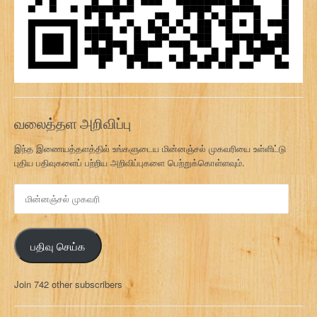
வலைத்தள அறிவிப்பு
இந்த இணையத்தளத்தில் உங்களுடைய மின்னஞ்சல் முகவரியை உள்ளிட்டு
புதிய பதிவுகளைப் பற்றிய அறிவிப்புகளை பெற்றுக்கொள்ளவும்.
மி
ன்
ன
ஞ்
பதிவு செய்க
ச
ல்
மு
Join 742 other subscribers
க
வ