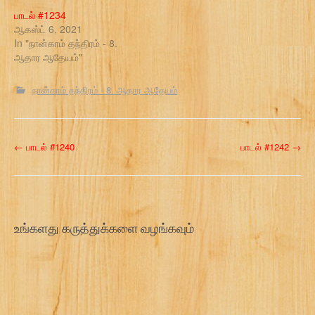
பாடல் #1234
ஆகஸ்ட் 6, 2021
In "நான்காம் தந்திரம் - 8.
ஆதார ஆதேயம்"
நான்காம் தந்திரம் - 8. ஆதார ஆதேயம்
P
←
பாடல் #1240
பாடல் #1242
→
o
s
t
உங்களது கருத்துக்களை வழங்கவும்
n
a
v