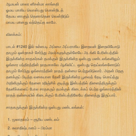
ஆமயன் மாலர னீசன்மா லாங்கதி
ஓமய மாகிய வொன்பது மொன்றிடத்
தேமய னாளுந் தெனாதென வென்றிடும்
மாமய மானது வந்தெய்த லாமே.
விளக்கம்:
பாடல் #1240 இல் உள்ளபடி அம்மை அப்பராகிய இறைவன் இறைவியோடு
தாமும் ஒன்றாகச் சேர்ந்து அவர்களுக்குள்ளேயே அடங்கி பேரின்பத்தில்
இருக்கின்ற சாதகர்கள் தமக்குள் இருக்கின்ற ஒன்பது மண்டலங்களிலும்
ஓங்கார மந்திரத்தின் நாதமாகவே ஆகிவிட்ட ஒன்பது தெய்வங்களோடும்
தாமும் சேர்ந்து ஓங்காரத்தின் நாதத் தன்மை பெற்றுவிடுவார். அதன் பிறகு
தனக்குப் பிடித்த வகையான தேன் இருக்கின்ற பூவைத் தேடி மொய்த்து
அதிலிருக்கும் தேனை உறிஞ்சிக் குடித்து இன்பத்தில் திளைத்திருக்கும்
தேனீக்களைப் போல சாதகரும் தமக்குக் கிடைக்கப் பெற்ற ஓங்காரத்தின்
நாதத் தன்மையில் கிடைக்கும் பேரின்பத்திலேயே திளைத்து இருப்பார்.
சாதகருக்குள் இருக்கின்ற ஒன்பது மண்டலங்கள்:
மூலாதாரம் – சூரிய மண்டலம்
சுவாதிஷ்டானம் – பிரம்மா