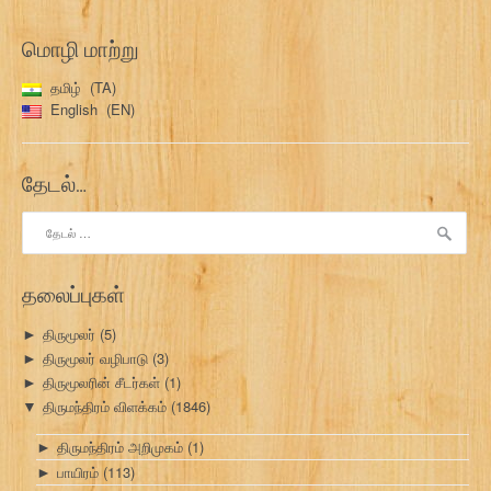
மொழி மாற்று
தமிழ்
TA
English
EN
தேடல்…
இதற்காகத்
தேடு:
தலைப்புகள்
திருமூலர்
(5)
►
திருமூலர் வழிபாடு
(3)
►
திருமூலரின் சீடர்கள்
(1)
►
திருமந்திரம் விளக்கம்
(1846)
▼
திருமந்திரம் அறிமுகம்
(1)
►
பாயிரம்
(113)
►