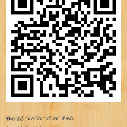
திருமந்திரம் கானொளி காட்சிகள்: