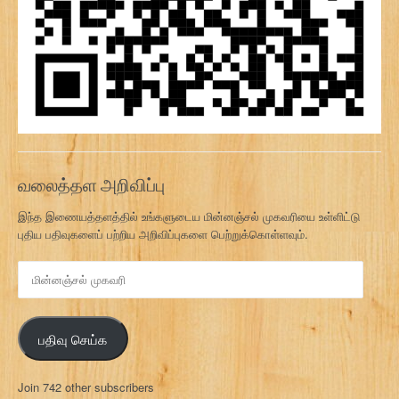
வலைத்தள அறிவிப்பு
இந்த இணையத்தளத்தில் உங்களுடைய மின்னஞ்சல் முகவரியை உள்ளிட்டு
புதிய பதிவுகளைப் பற்றிய அறிவிப்புகளை பெற்றுக்கொள்ளவும்.
மி
ன்
ன
ஞ்
பதிவு செய்க
ச
ல்
மு
Join 742 other subscribers
க