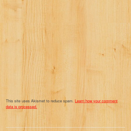
i
g
a
t
i
o
n
This site uses Akismet to reduce spam.
Learn how your comment
data is processed.