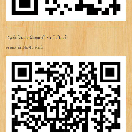
ஆன்மீக கானொளி காட்சிகள்:
சரவணன் அன்பே சிவம்