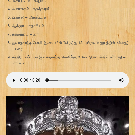
மணிபூரகம் – திருமால்
அனாகதம் – உருத்திரன்
விசுக்தி – மகேஸ்வரன்
ஆக்ஞா – சதாசிவம்
சகஸ்ராரம் – பரா
துவாதசாந்த வெளி (தலை உச்சியிலிருந்து 12 அங்குலம் தூரத்தில் உள்ளது)
– பரை
சந்திர மண்டலம் (துவாதசாந்த வெளிக்கு மேலே ஆகாயத்தில் உள்ளது) –
பராபரை