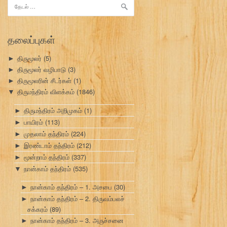
இதற்காகத்
தேடு:
தலைப்புகள்
திருமூலர்
(5)
►
திருமூலர் வழிபாடு
(3)
►
திருமூலரின் சீடர்கள்
(1)
►
திருமந்திரம் விளக்கம்
(1846)
▼
திருமந்திரம் அறிமுகம்
(1)
►
பாயிரம்
(113)
►
முதலாம் தந்திரம்
(224)
►
இரண்டாம் தந்திரம்
(212)
►
மூன்றாம் தந்திரம்
(337)
►
நான்காம் தந்திரம்
(535)
▼
நான்காம் தந்திரம் – 1. அசபை
(30)
►
நான்காம் தந்திரம் – 2. திருவம்பலச்
►
சக்கரம்
(89)
நான்காம் தந்திரம் – 3. அருச்சனை
►