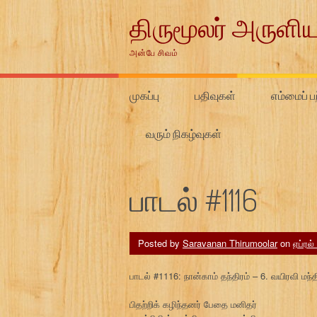
Skip
திருமூலர் அருளிய
to
content
அன்பே சிவம்
முகப்பு
பதிவுகள்
எம்மைப் பற
வரும் நிகழ்வுகள்
பாடல் #1116
Posted by
Saravanan Thirumoolar
on
ஏப்ரல்
பாடல் #1116: நான்காம் தந்திரம் – 6. வயிரவி மந்
பிதற்றிக் கழிந்தனர் பேதை மனிதர்