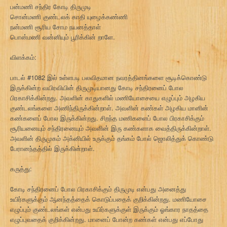
பன்மணி சந்திர கோடி திருமுடி
சொன்மணி குண்டலக் காதி யுழைக்கண்ணி
நன்மணி சூரிய சோம நயனத்தாள்
பொன்மணி வன்னியும் பூரிக்கின் றாளே.
விளக்கம்:
பாடல் #1082 இல் உள்ளபடி பலவிதமான நவரத்தினங்களை சூடிக்கொண்டு
இருக்கின்ற வயிரவியின் திருமுடியானது கோடி சந்திரனைப் போல
பிரகாசிக்கின்றது. அவளின் காதுகளில் மணியோசையை எழுப்பும் அழகிய
குண்டலங்களை அணிந்திருக்கின்றாள். அவளின் கண்கள் அழகிய மானின்
கண்களைப் போல இருக்கின்றது. சிறந்த மணிகளைப் போல பிரகாசிக்கும்
சூரியனையும் சந்திரனையும் அவளின் இரு கண்களாக வைத்திருக்கின்றாள்.
அவளின் திருமுகம் அக்னியில் உருக்கும் தங்கம் போல் ஜொலித்துக் கொண்டு
பேரானந்தத்தில் இருக்கின்றாள்.
கருத்து:
கோடி சந்திரனைப் போல பிரகாசிக்கும் திருமுடி என்பது அனைத்து
உயிர்களுக்கும் ஆனந்தத்தைக் கொடுப்பதைக் குறிக்கின்றது. மணியோசை
எழுப்பும் குண்டலங்கள் என்பது உயிர்களுக்குள் இருக்கும் ஓங்கார நாதத்தை
எழுப்புவதைக் குறிக்கின்றது. மானைப் போன்ற கண்கள் என்பது எப்போது