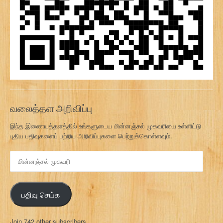
வலைத்தள அறிவிப்பு
இந்த இணையத்தளத்தில் உங்களுடைய மின்னஞ்சல் முகவரியை உள்ளிட்டு
புதிய பதிவுகளைப் பற்றிய அறிவிப்புகளை பெற்றுக்கொள்ளவும்.
மி
ன்
ன
ஞ்
பதிவு செய்க
ச
ல்
மு
Join 742 other subscribers