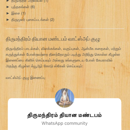
திருமந்திர அறிவியல்
(1)
►
புத்தகங்கள்
(6)
►
இசை
(1)
►
திருமூலர் புகைப்படங்கள்
(2)
►
திருமந்திரம் தியான மண்டபம் வாட்ஸ்அப் குழு:
திருமந்திரம் பாடல்கள், விளக்கங்கள், வகுப்புகள், ஆன்மீக கதைகள், மற்றும்
கருத்துக்கள் போன்றவற்றை தினந்தோறும் படித்து அறிந்து கொள்ள கீழுள்ள
இணைப்பை கிளிக் செய்யவும் அல்லது உங்களுடைய போன் கேமராவில்
அதற்கு கீழுள்ள க்யூஆர் கோடு ஸ்கேன் செய்யவும்:
வாட்ஸ்அப் குழு இணைப்பு