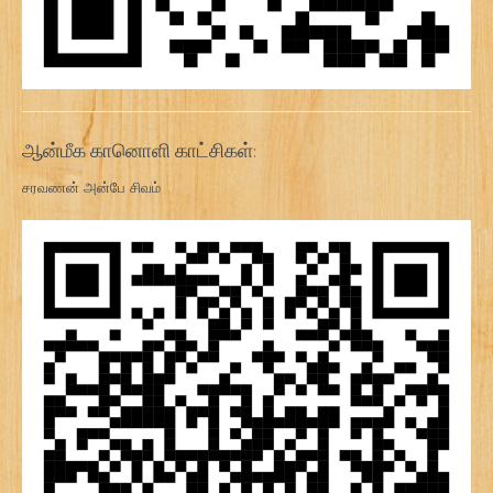
ஆன்மீக கானொளி காட்சிகள்:
சரவணன் அன்பே சிவம்