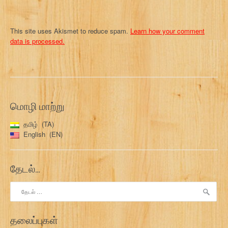
This site uses Akismet to reduce spam.
Learn how your comment
data is processed.
மொழி மாற்று
தமிழ்
TA
English
EN
தேடல்…
இதற்காகத்
தேடு:
தலைப்புகள்