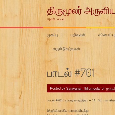
Skip
திருமூலர் அருளிய
to
content
அன்பே சிவம்
முகப்பு
பதிவுகள்
எம்மைப் பற
வரும் நிகழ்வுகள்
பாடல் #701
Posted by
Saravanan Thirumoolar
on
ஜனவரி
பாடல் #701: மூன்றாம் தந்திரம் – 11. அட்டமா சி
இருநிதி யாகிய எந்தை யிடத்து