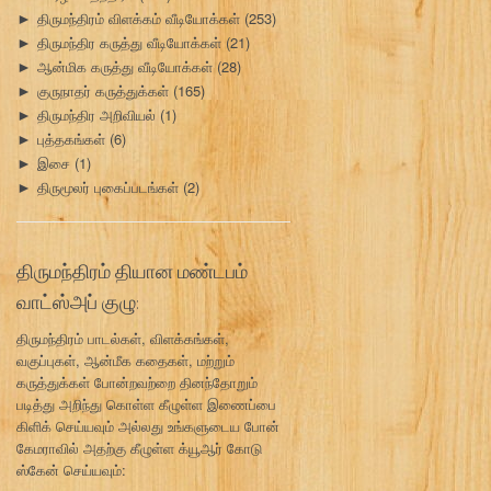
திருமந்திரம் விளக்கம் வீடியோக்கள்
(253)
►
திருமந்திர கருத்து வீடியோக்கள்
(21)
►
ஆன்மிக கருத்து வீடியோக்கள்
(28)
►
குருநாதர் கருத்துக்கள்
(165)
►
திருமந்திர அறிவியல்
(1)
►
புத்தகங்கள்
(6)
►
இசை
(1)
►
திருமூலர் புகைப்படங்கள்
(2)
►
திருமந்திரம் தியான மண்டபம்
வாட்ஸ்அப் குழு:
திருமந்திரம் பாடல்கள், விளக்கங்கள்,
வகுப்புகள், ஆன்மீக கதைகள், மற்றும்
கருத்துக்கள் போன்றவற்றை தினந்தோறும்
படித்து அறிந்து கொள்ள கீழுள்ள இணைப்பை
கிளிக் செய்யவும் அல்லது உங்களுடைய போன்
கேமராவில் அதற்கு கீழுள்ள க்யூஆர் கோடு
ஸ்கேன் செய்யவும்: