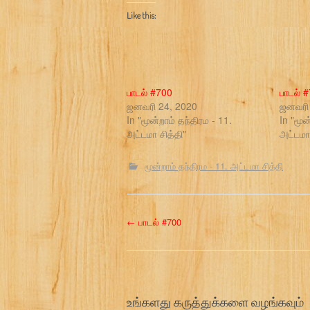
Like this:
பாடல் #700
பாடல் 
ஜனவரி 24, 2020
ஜனவரி 
In "மூன்றாம் தந்திரம - 11.
In "மூன
அட்டமா சித்தி"
அட்டமா 
மூன்றாம் தந்திரம - 11. அட்டமா சித்தி
P
←
பாடல் #700
o
s
உங்களது கருத்துக்களை வழங்கவும்