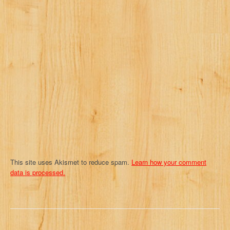
g
a
t
i
o
n
This site uses Akismet to reduce spam.
Learn how your comment
data is processed.