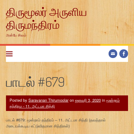
Skip
திருமூலர் அருளிய
to
content
திருமந்திரம்
அன்பே சிவம்
பாடல் #679
Posted by
Saravanan Thirumoolar
on
ஜனவரி 3, 2020
in
மூன்றாம்
தந்திரம - 11. அட்டமா சித்தி
பாடல் #679: மூன்றாம் தந்திரம் – 11. அட்டமா சித்தி (தவத்தால்
அடையக்கூடிய எட்டுவிதமான சித்திகள்)