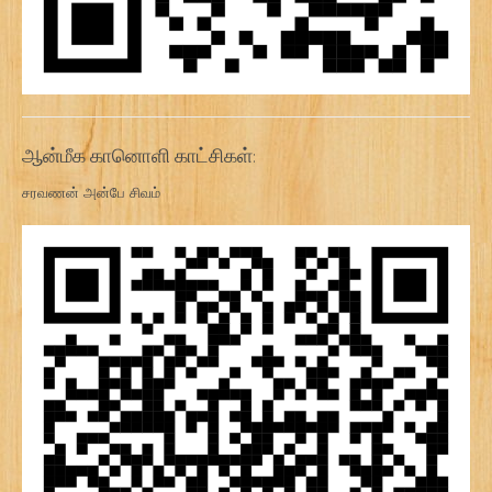
ஆன்மீக கானொளி காட்சிகள்:
சரவணன் அன்பே சிவம்