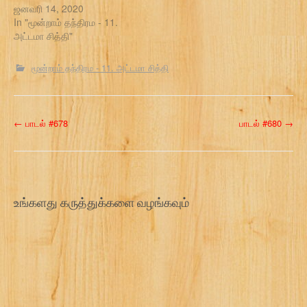
ஜனவரி 14, 2020
In "மூன்றாம் தந்திரம - 11.
அட்டமா சித்தி"
மூன்றாம் தந்திரம - 11. அட்டமா சித்தி
P
←
பாடல் #678
பாடல் #680
→
o
s
t
உங்களது கருத்துக்களை வழங்கவும்
n
a
v
i