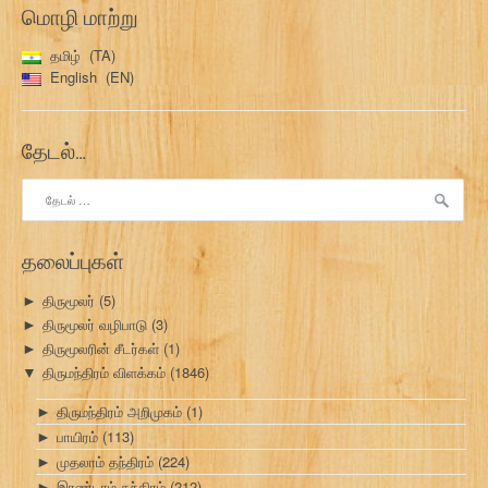
மொழி மாற்று
தமிழ்
TA
English
EN
தேடல்…
இதற்காகத்
தேடு:
தலைப்புகள்
திருமூலர்
(5)
►
திருமூலர் வழிபாடு
(3)
►
திருமூலரின் சீடர்கள்
(1)
►
திருமந்திரம் விளக்கம்
(1846)
▼
திருமந்திரம் அறிமுகம்
(1)
►
பாயிரம்
(113)
►
முதலாம் தந்திரம்
(224)
►
இரண்டாம் தந்திரம்
(212)
►