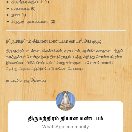
திருமந்திர அறிவியல்
(1)
►
புத்தகங்கள்
(6)
►
இசை
(1)
►
திருமூலர் புகைப்படங்கள்
(2)
►
திருமந்திரம் தியான மண்டபம் வாட்ஸ்அப் குழு:
திருமந்திரம் பாடல்கள், விளக்கங்கள், வகுப்புகள், ஆன்மீக கதைகள், மற்றும்
கருத்துக்கள் போன்றவற்றை தினந்தோறும் படித்து அறிந்து கொள்ள கீழுள்ள
இணைப்பை கிளிக் செய்யவும் அல்லது உங்களுடைய போன் கேமராவில்
அதற்கு கீழுள்ள க்யூஆர் கோடு ஸ்கேன் செய்யவும்:
வாட்ஸ்அப் குழு இணைப்பு