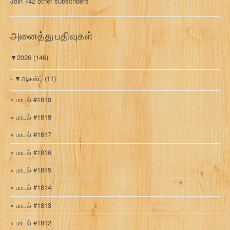
Join 742 other subscribers
க
வ
ரி
அனைத்து பதிவுகள்
▼
2026
(146)
▼
ஆகஸ்ட்
(11)
பாடல் #1819
பாடல் #1818
பாடல் #1817
பாடல் #1816
பாடல் #1815
பாடல் #1814
பாடல் #1813
பாடல் #1812