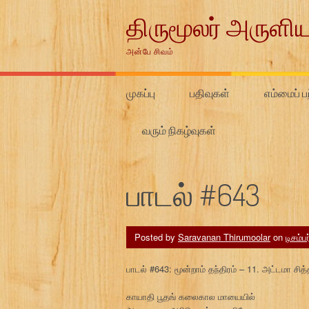
Skip
திருமூலர் அருளிய
to
content
அன்பே சிவம்
முகப்பு
பதிவுகள்
எம்மைப் பற
வரும் நிகழ்வுகள்
பாடல் #643
Posted by
Saravanan Thirumoolar
on
டிசம்ப
பாடல் #643: மூன்றாம் தந்திரம் – 11. அட்டமா சி
காயாதி பூதங் கலைகால மாயையில்