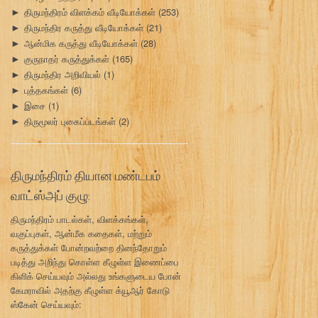
திருமந்திரம் விளக்கம் வீடியோக்கள்
(253)
►
திருமந்திர கருத்து வீடியோக்கள்
(21)
►
ஆன்மிக கருத்து வீடியோக்கள்
(28)
►
குருநாதர் கருத்துக்கள்
(165)
►
திருமந்திர அறிவியல்
(1)
►
புத்தகங்கள்
(6)
►
இசை
(1)
►
திருமூலர் புகைப்படங்கள்
(2)
►
திருமந்திரம் தியான மண்டபம்
வாட்ஸ்அப் குழு:
திருமந்திரம் பாடல்கள், விளக்கங்கள்,
வகுப்புகள், ஆன்மீக கதைகள், மற்றும்
கருத்துக்கள் போன்றவற்றை தினந்தோறும்
படித்து அறிந்து கொள்ள கீழுள்ள இணைப்பை
கிளிக் செய்யவும் அல்லது உங்களுடைய போன்
கேமராவில் அதற்கு கீழுள்ள க்யூஆர் கோடு
ஸ்கேன் செய்யவும்: