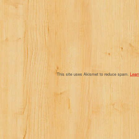
g
a
t
i
o
n
This site uses Akismet to reduce spam.
Lear