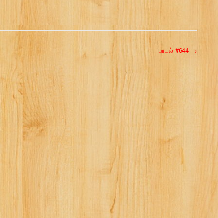
பாடல் #644
→