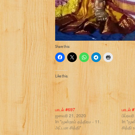
Share this:
Like this:
பாடல் #697
பாடல் 
ஜனவரி 21, 2020
பிப்ரவர
In "மூன்றாம் தந்திரம - 11.
In "மூன
அட்டமா சித்தி"
சித்தி 