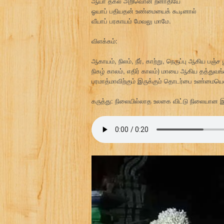
ஆயா தகல அறிவொன் றனாதியே
ஓயாப் பதியதன் உண்மையைக் கூடினால்
வீயாப் பரகாயம் மேவலு மாமே.
விளக்கம்:
ஆகாயம், நிலம், நீர், காற்று, நெருப்பு ஆகிய பஞ
நிகழ் காலம், எதிர் காலம்) மாயை ஆகிய தத்துவங்
பரமாத்மாவிற்கும் இருக்கும் தொடர்பை உண்மைய
கருத்து: நிலையில்லாத உலகை விட்டு நிலையான