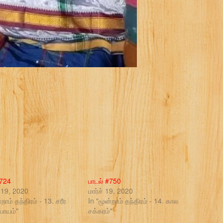
#724
பாடல் #750
ி 19, 2020
மார்ச் 19, 2020
்றாம் தந்திரம் - 13. சரீர
In "மூன்றாம் தந்திரம் - 14. கால
உபாயம்"
சக்கரம்"