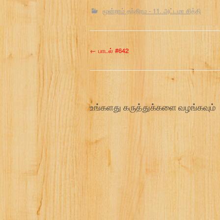
மூன்றாம் தந்திரம - 11. அட்டமா சித்தி
P
←
பாடல் #642
o
s
உங்களது கருத்துக்களை வழங்கவும்
t
n
a
v
i